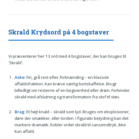
Skrald Krydsord på 4 bogstaver
Vi præsenterer her 13 ord med 4 bogstaver, der kan bruges til
'Skrald'.
Aske
: Fin, grå rest efter forbrænding – en klassisk
affaldsfraktion. Kan kræve særlig bortskaffelse. Brugt
billedligt om resterne af en begivenhed eller drøm. Forbinder
skrald med afslutning og transformation fra stof til støv.
Brag
: Et højt knald – skrald som lyd. Bruges om eksplosioner,
døre der smækker, eller torden. I figurativ betydning kan det
markere dramatik. Kobler ordet skrald til sanseindtryk, ikke
kun affald.