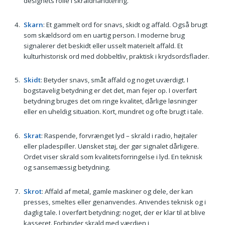
designets rolle i skraldhåndtering.
Skarn
: Et gammelt ord for snavs, skidt og affald. Også brugt
som skældsord om en uartig person. I moderne brug
signalerer det beskidt eller usselt materielt affald. Et
kulturhistorisk ord med dobbeltliv, praktisk i krydsordsflader.
Skidt
: Betyder snavs, småt affald og noget uværdigt. I
bogstavelig betydning er det det, man fejer op. I overført
betydning bruges det om ringe kvalitet, dårlige løsninger
eller en uheldig situation. Kort, mundret og ofte brugt i tale.
Skrat
: Raspende, forvrænget lyd – skrald i radio, højtaler
eller pladespiller. Uønsket støj, der gør signalet dårligere.
Ordet viser skrald som kvalitetsforringelse i lyd. En teknisk
og sansemæssig betydning.
Skrot
: Affald af metal, gamle maskiner og dele, der kan
presses, smeltes eller genanvendes. Anvendes teknisk og i
daglig tale. I overført betydning: noget, der er klar til at blive
kasseret. Forbinder skrald med værdien i