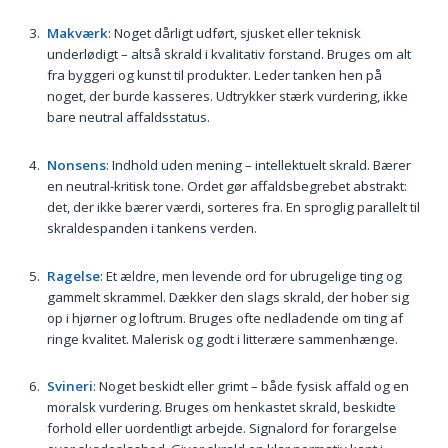
Makværk
: Noget dårligt udført, sjusket eller teknisk
underlødigt – altså skrald i kvalitativ forstand. Bruges om alt
fra byggeri og kunst til produkter. Leder tanken hen på
noget, der burde kasseres. Udtrykker stærk vurdering, ikke
bare neutral affaldsstatus.
Nonsens
: Indhold uden mening – intellektuelt skrald. Bærer
en neutral-kritisk tone. Ordet gør affaldsbegrebet abstrakt:
det, der ikke bærer værdi, sorteres fra. En sproglig parallelt til
skraldespanden i tankens verden.
Ragelse
: Et ældre, men levende ord for ubrugelige ting og
gammelt skrammel. Dækker den slags skrald, der hober sig
op i hjørner og loftrum. Bruges ofte nedladende om ting af
ringe kvalitet. Malerisk og godt i litterære sammenhænge.
Svineri
: Noget beskidt eller grimt – både fysisk affald og en
moralsk vurdering. Bruges om henkastet skrald, beskidte
forhold eller uordentligt arbejde. Signalord for forargelse