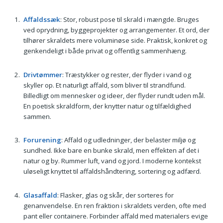
Affaldssæk
: Stor, robust pose til skrald i mængde. Bruges
ved oprydning, byggeprojekter og arrangementer. Et ord, der
tilhører skraldets mere voluminøse side. Praktisk, konkret og
genkendeligt i både privat og offentlig sammenhæng.
Drivtømmer
: Træstykker og rester, der flyder i vand og
skyller op. Et naturligt affald, som bliver til strandfund.
Billedligt om mennesker og ideer, der flyder rundt uden mål.
En poetisk skraldform, der knytter natur og tilfældighed
sammen.
Forurening
: Affald og udledninger, der belaster miljø og
sundhed. Ikke bare en bunke skrald, men effekten af det i
natur og by. Rummer luft, vand og jord. I moderne kontekst
uløseligt knyttet til affaldshåndtering, sortering og adfærd.
Glasaffald
: Flasker, glas og skår, der sorteres for
genanvendelse. En ren fraktion i skraldets verden, ofte med
pant eller containere. Forbinder affald med materialers evige