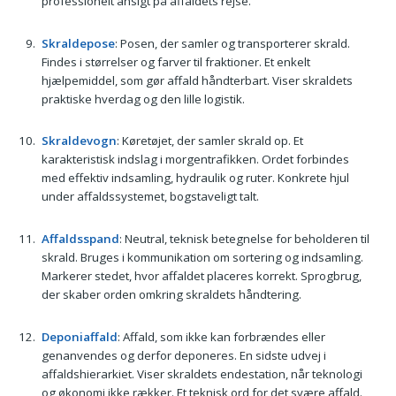
professionelt ansigt på affaldets rejse.
Skraldepose
: Posen, der samler og transporterer skrald.
Findes i størrelser og farver til fraktioner. Et enkelt
hjælpemiddel, som gør affald håndterbart. Viser skraldets
praktiske hverdag og den lille logistik.
Skraldevogn
: Køretøjet, der samler skrald op. Et
karakteristisk indslag i morgentrafikken. Ordet forbindes
med effektiv indsamling, hydraulik og ruter. Konkrete hjul
under affaldssystemet, bogstaveligt talt.
Affaldsspand
: Neutral, teknisk betegnelse for beholderen til
skrald. Bruges i kommunikation om sortering og indsamling.
Markerer stedet, hvor affaldet placeres korrekt. Sprogbrug,
der skaber orden omkring skraldets håndtering.
Deponiaffald
: Affald, som ikke kan forbrændes eller
genanvendes og derfor deponeres. En sidste udvej i
affaldshierarkiet. Viser skraldets endestation, når teknologi
og økonomi ikke rækker. Et teknisk ord for det svære affald.