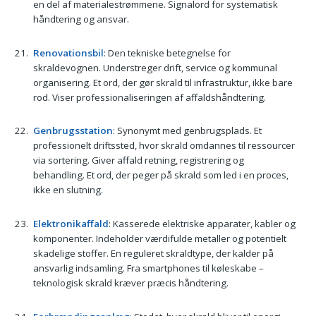
en del af materialestrømmene. Signalord for systematisk
håndtering og ansvar.
Renovationsbil
: Den tekniske betegnelse for
skraldevognen. Understreger drift, service og kommunal
organisering. Et ord, der gør skrald til infrastruktur, ikke bare
rod. Viser professionaliseringen af affaldshåndtering.
Genbrugsstation
: Synonymt med genbrugsplads. Et
professionelt driftssted, hvor skrald omdannes til ressourcer
via sortering. Giver affald retning, registrering og
behandling. Et ord, der peger på skrald som led i en proces,
ikke en slutning.
Elektronikaffald
: Kasserede elektriske apparater, kabler og
komponenter. Indeholder værdifulde metaller og potentielt
skadelige stoffer. En reguleret skraldtype, der kalder på
ansvarlig indsamling. Fra smartphones til køleskabe –
teknologisk skrald kræver præcis håndtering.