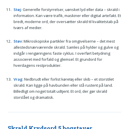
Støj
: Generelle forstyrrelser, uønsket lyd eller data – skrald i
information. Kan være trafik, maskiner eller digital artefakt. Et
bredt, moderne ord, der oversætter skrald til kvalitetstab på
tværs af medier.
Støv
: Mikroskopiske partikler fra omgivelserne – det mest
allestedsnærværende skrald. Samles på hylder og gulve og
indgår i rengøringens faste cyklus. I overført betydning
associeret med forfald og glemsel. Et grundord for
hverdagens restprodukter.
Vrag
: Nedbrudt eller forlist køretøj eller skib – et storstilet
skrald. Kan ligge på havbunden eller stå rustent på land.
Billedligt om noget totalt udtjent. Et ord, der gør skrald
storslået og dramatisk.
Skrald Krydsord 5 bogstaver