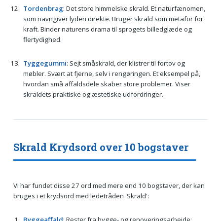
Tordenbrag
: Det store himmelske skrald. Et naturfænomen,
som navngiver lyden direkte. Bruger skrald som metafor for
kraft. Binder naturens drama til sprogets billedglæde og
flertydighed.
Tyggegummi
: Sejt småskrald, der klistrer til fortov og
møbler. Svært at fjerne, selv i rengøringen. Et eksempel på,
hvordan små affaldsdele skaber store problemer. Viser
skraldets praktiske og æstetiske udfordringer.
Skrald Krydsord over 10 bogstaver
Vi har fundet disse 27 ord med mere end 10 bogstaver, der kan
bruges i et krydsord med ledetråden 'Skrald':
Byggeaffald
: Rester fra bygge- og renoveringsarbejde: