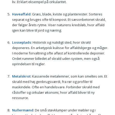
liv. Et klart eksempel på cirkularitet.
Haveaffald
: Græs, blade, kviste og planterester. Sorteres
separat og bruges ofte til kompost. Et sæsonbetonet skrald,
der følger årets rytme. Viser naturens kredsløb, hvor affald
igen kan blive til jord og næring.
Losseplads
: Historisk og nutidigt sted, hvor skrald
deponeres. En arketypisk kulisse for affaldsbjerge og måger.
I moderne forvaltning ofte afløst af kontrollerede deponier.
Ordet rummer billedet af skrald uden system, men også
oprindelsen til regler.
Metalskrot
: Kasserede metalemner, som kan smeltes om. Et
skrald med høj genbrugsværdi, fra rør og profiler til
maskindele. Ofte en handelsvare. Forbinder skrald med
råstoffer og cirkulær økonomi, hvor affald bliver til ny
ressource.
Nullermænd
: De små støvklumper under møbler og i