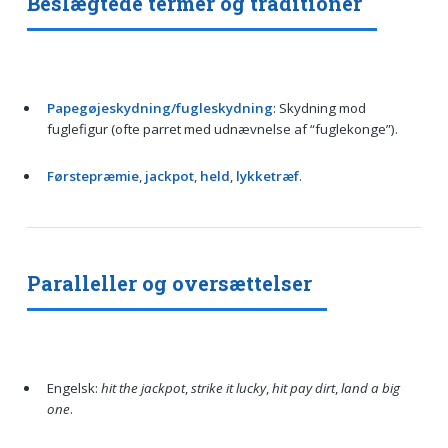
Beslægtede termer og traditioner
Papegøjeskydning/fugleskydning
: Skydning mod
fuglefigur (ofte parret med udnævnelse af “fuglekonge”).
Førstepræmie
,
jackpot
,
held
,
lykketræf
.
Paralleller og oversættelser
Engelsk:
hit the jackpot
,
strike it lucky
,
hit pay dirt
,
land a big
one
.