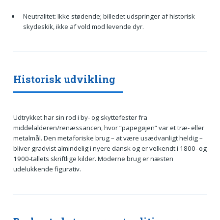
Neutralitet: Ikke stødende; billedet udspringer af historisk
skydeskik, ikke af vold mod levende dyr.
Historisk udvikling
Udtrykket har sin rod i by- og skyttefester fra
middelalderen/renæssancen, hvor “papegøjen” var et træ- eller
metalmål. Den metaforiske brug – at være usædvanligt heldig –
bliver gradvist almindelig i nyere dansk og er velkendt i 1800- og
1900-tallets skriftlige kilder. Moderne brug er næsten
udelukkende figurativ.