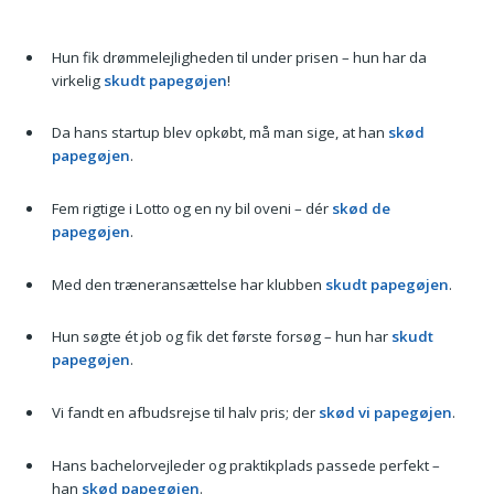
Hun fik drømmelejligheden til under prisen – hun har da
virkelig
skudt papegøjen
!
Da hans startup blev opkøbt, må man sige, at han
skød
papegøjen
.
Fem rigtige i Lotto og en ny bil oveni – dér
skød de
papegøjen
.
Med den træneransættelse har klubben
skudt papegøjen
.
Hun søgte ét job og fik det første forsøg – hun har
skudt
papegøjen
.
Vi fandt en afbudsrejse til halv pris; der
skød vi papegøjen
.
Hans bachelorvejleder og praktikplads passede perfekt –
han
skød papegøjen
.