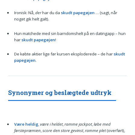
Ironisk: Nå,
der
har du da
skudt papegøjen
… (sagt, når
noget gik helt galt).
Hun matchede med sin barndomshelt på en datingapp – hun
har
skudt papegøjen
!
De købte aktier lige før kursen eksploderede – de har
skudt
papegøjen
.
Synonymer og beslægtede udtryk
Være heldig
,
være i heldet
,
ramme jackpot
,
løbe med
førstepræmien
,
score den store gevinst
,
ramme plet
(overført),