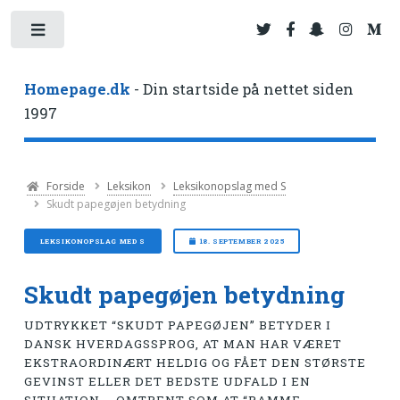
Toggle
Homepage.dk
- Din startside på nettet siden
1997
Forside
Leksikon
Leksikonopslag med S
Skudt papegøjen betydning
LEKSIKONOPSLAG MED S
18. SEPTEMBER 2025
Skudt papegøjen betydning
UDTRYKKET “SKUDT PAPEGØJEN” BETYDER I
DANSK HVERDAGSSPROG, AT MAN HAR VÆRET
EKSTRAORDINÆRT HELDIG OG FÅET DEN STØRSTE
GEVINST ELLER DET BEDSTE UDFALD I EN