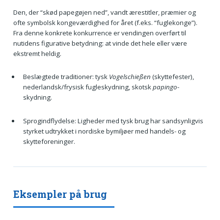
Den, der “skød papegøjen ned”, vandt ærestitler, præmier og
ofte symbolsk kongeværdighed for året (f.eks. “fuglekonge”).
Fra denne konkrete konkurrence er vendingen overført til
nutidens figurative betydning: at vinde det hele eller være
ekstremt heldig.
Beslægtede traditioner: tysk
Vogelschießen
(skyttefester),
nederlandsk/frysisk fugleskydning, skotsk
papingo
-
skydning.
Sprogindflydelse: Ligheder med tysk brug har sandsynligvis
styrket udtrykket i nordiske bymiljøer med handels- og
skytteforeninger.
Eksempler på brug