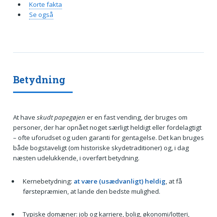
Korte fakta
Se også
Betydning
At have
skudt papegøjen
er en fast vending, der bruges om
personer, der har opnået noget særligt heldigt eller fordelagtigt
– ofte uforudset og uden garanti for gentagelse. Det kan bruges
både bogstaveligt (om historiske skydetraditioner) og, i dag
næsten udelukkende, i overført betydning.
Kernebetydning:
at være (usædvanligt) heldig
, at få
førstepræmien, at lande den bedste mulighed.
Typiske domæner: job og karriere, bolig, økonomi/lotteri,