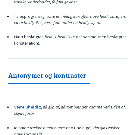
trække vinderloddet
,
få fuld gevinst
.
Talesprog/slang:
være en heldig kartoffel
,
have held i sprøjten
,
være heldig-Per
,
være født under en heldig stjerne
.
Nært beslægtet:
held i uheld
(ikke det samme, men beslægtet
konstellation).
Antonymer og kontraster
Være uheldig
,
gå glip af
,
gå tomhændet
,
ramme ved siden af
,
skyde forbi
.
Idiomer:
trække nitten
(være den uheldige),
det gik i vasken
,
have sort uheld
.