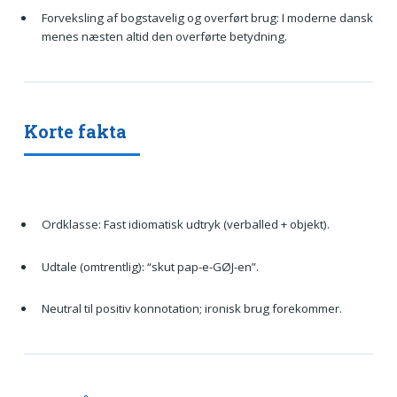
Forveksling af bogstavelig og overført brug: I moderne dansk
menes næsten altid den overførte betydning.
Korte fakta
Ordklasse: Fast idiomatisk udtryk (verballed + objekt).
Udtale (omtrentlig): “skut pap-e-GØJ-en”.
Neutral til positiv konnotation; ironisk brug forekommer.