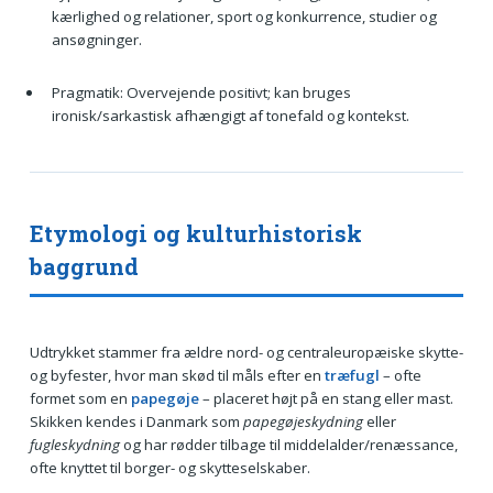
kærlighed og relationer, sport og konkurrence, studier og
ansøgninger.
Pragmatik: Overvejende positivt; kan bruges
ironisk/sarkastisk afhængigt af tonefald og kontekst.
Etymologi og kulturhistorisk
baggrund
Udtrykket stammer fra ældre nord- og centraleuropæiske skytte-
og byfester, hvor man skød til måls efter en
træfugl
– ofte
formet som en
papegøje
– placeret højt på en stang eller mast.
Skikken kendes i Danmark som
papegøjeskydning
eller
fugleskydning
og har rødder tilbage til middelalder/renæssance,
ofte knyttet til borger- og skytteselskaber.