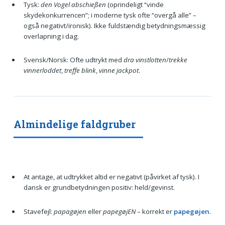
Tysk:
den Vogel abschießen
(oprindeligt “vinde
skydekonkurrencen”; i moderne tysk ofte “overgå alle” –
også negativt/ironisk). Ikke fuldstændig betydningsmæssig
overlapning i dag.
Svensk/Norsk: Ofte udtrykt med
dra vinstlotten
/
trekke
vinnerloddet
,
treffe blink
,
vinne jackpot
.
Almindelige faldgruber
At antage, at udtrykket altid er negativt (påvirket af tysk). I
dansk er grundbetydningen positiv: held/gevinst.
Stavefejl:
papagøjen
eller
papegøjEN
– korrekt er
papegøjen
.