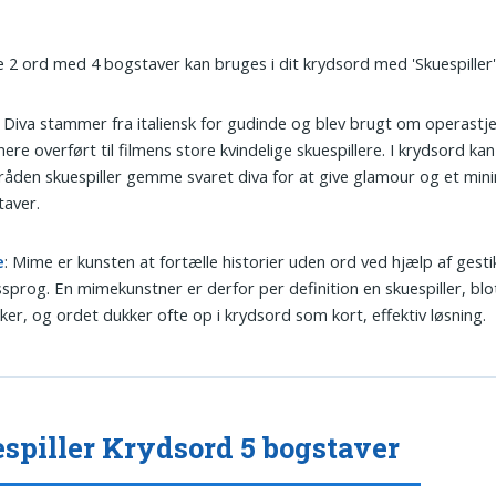
 2 ord med 4 bogstaver kan bruges i dit krydsord med 'Skuespiller'
: Diva stammer fra italiensk for gudinde og blev brugt om operastj
nere overført til filmens store kvindelige skuespillere. I krydsord kan
råden skuespiller gemme svaret diva for at give glamour og et mi
taver.
e
: Mime er kunsten at fortælle historier uden ord ved hjælp af gest
sprog. En mimekunstner er derfor per definition en skuespiller, bl
kker, og ordet dukker ofte op i krydsord som kort, effektiv løsning.
spiller Krydsord 5 bogstaver