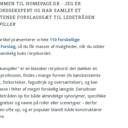
MMEN TIL HOMEPAGE.DK - JEG ER
ORDSEKSPERT OG HAR SAMLET ET
TENDE FORSLAGSSÆT TIL LEDETRÅDEN
PILLER
artikel præsenterer vi hele
110 forskellige
sforslag
, så du får masser af muligheder, når du sidder
anskelig boks i krydsordet.
kuespiller" er en klassiker i krydsord: det dækker en
 profession, findes i mange former (fx kønsbestemte
r, forkortelser, fagudtryk og oversættelser), og kan
asse i felter af meget forskellig længde. Derudover
detråden op for både almindelige synonymer, specifikke
egnelser og navne på roller eller scenetyper - derfor
en ofte op, og er populær blandt både konstruktører
re.