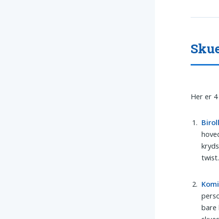
Skue
Her er 4 
Birol
hoved
kryds
twist
Komi
perso
bare 
skues