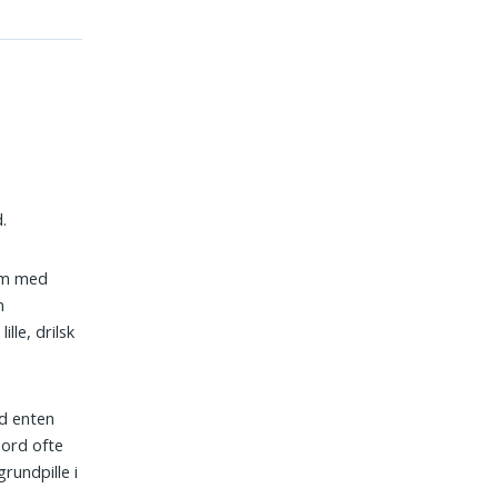
.
som med
n
lle, drilsk
ad enten
sord ofte
rundpille i