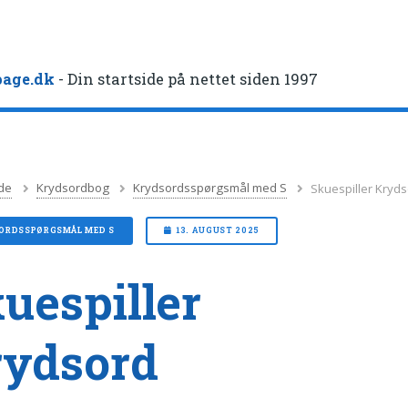
age.dk
- Din startside på nettet siden 1997
de
Krydsordbog
Krydsordsspørgsmål med S
Skuespiller Kryd
ORDSSPØRGSMÅL MED S
13. AUGUST 2025
uespiller
rydsord