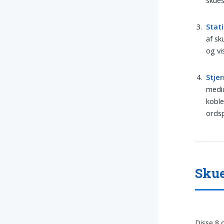
Stati
af sk
og vi
Stje
mediu
koble
ordsp
Skue
Disse 8 