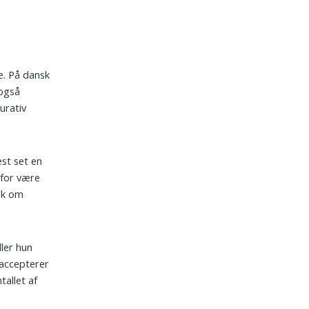
e. På dansk
 også
urativ
est set en
rfor være
sk om
ler hun
 accepterer
allet af