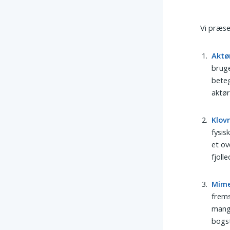
Vi præse
Aktø
bruge
beteg
aktør
Klov
fysis
et ov
fjoll
Mim
frems
mange
bogst