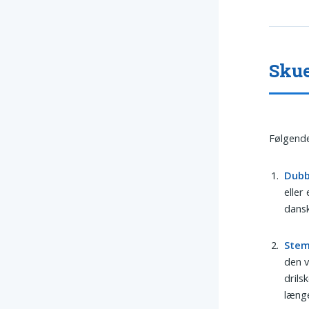
Skue
Følgende
Dubb
eller
dansk
Ste
den v
drils
længe