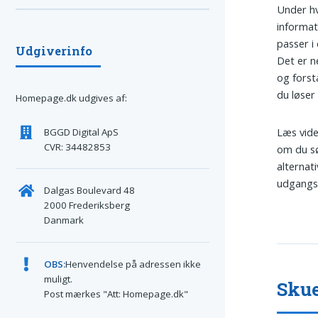
Under hv
informat
passer i
Udgiverinfo
Det er n
og forst
du løser 
Homepage.dk udgives af:
Læs vide
BGGD Digital ApS
CVR: 34482853
om du sø
alternat
udgangsp
Dalgas Boulevard 48
2000 Frederiksberg
Danmark
OBS:
Henvendelse på adressen ikke
muligt.
Skue
Post mærkes "Att: Homepage.dk"