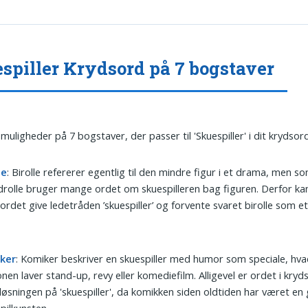
spiller Krydsord på 7 bogstaver
muligheder på 7 bogstaver, der passer til 'Skuespiller' i dit krydsord
le
: Birolle refererer egentlig til den mindre figur i et drama, men 
rolle bruger mange ordet om skuespilleren bag figuren. Derfor ka
ordet give ledetråden ’skuespiller’ og forvente svaret birolle som et li
.
ker
: Komiker beskriver en skuespiller med humor som speciale, hv
nen laver stand-up, revy eller komediefilm. Alligevel er ordet i kryd
løsningen på 'skuespiller', da komikken siden oldtiden har været en g
pilkunsten.