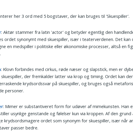
nterer her 3 ord med 5 bogstaver, der kan bruges til 'Skuespiller'.
r
: Aktør stammer fra latin 'actor' og betyder egentlig den handlend
s ordet synonymt med skuespiller, især i teaterverdenen. Det kan
ne en medspiller i politiske eller økonomiske processer, altså en fig
.
n
: Klovn forbindes med cirkus, røde næser og slapstick, men er dyb
k skuespiller, der fremkalder latter via krop og timing. Ordet kan de
erraskende krydsordssvar på skuespiller, og bruges også metafori
ede personer.
er
: Mimer er substantiveret form for udøver af mimekunsten. Han el
tiller usynlige genstande og følelser kun via kroppen. Af den grund
 krydsordsmagere ordet som synonym for skuespiller, især når ant
aver passer bedre.