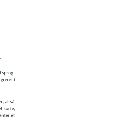
.
d sprog
egreret i
, altså
t korte,
enter et