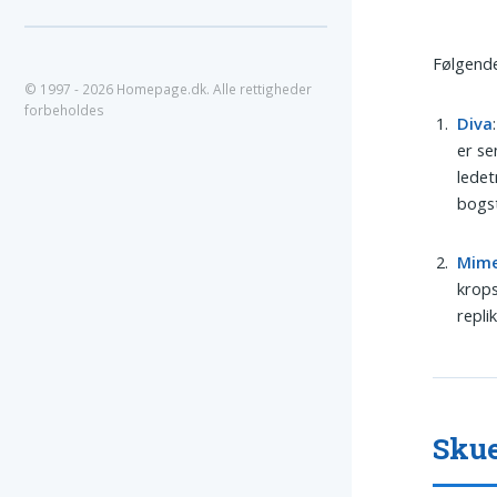
Følgende
© 1997 - 2026 Homepage.dk. Alle rettigheder
forbeholdes
Diva
er se
ledet
bogs
Mim
krops
repli
Skue