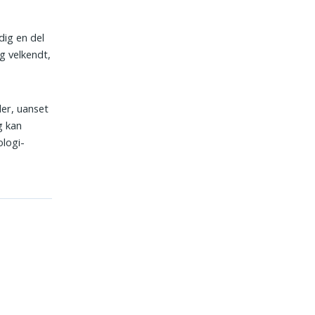
dig en del
og velkendt,
ler, uanset
g kan
ologi-