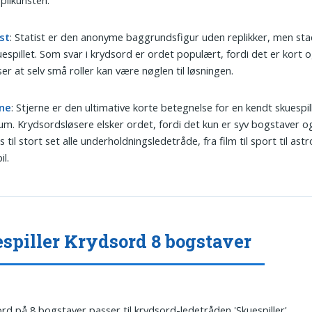
st
: Statist er den anonyme baggrundsfigur uden replikker, men sta
uespillet. Som svar i krydsord er ordet populært, fordi det er kort 
ser at selv små roller kan være nøglen til løsningen.
rne
: Stjerne er den ultimative korte betegnelse for en kendt skuespil
m. Krydsordsløsere elsker ordet, fordi det kun er syv bogstaver o
s til stort set alle underholdningsledetråde, fra film til sport til astr
il.
spiller Krydsord 8 bogstaver
ord på 8 bogstaver passer til krydsord-ledetråden 'Skuespiller'.