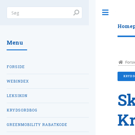
Toggle
Homep
Menu
Forsi
FORSIDE
KRYDS
WEBINDEX
Sk
LEKSIKON
KRYDSORDBOG
K
GREENMOBILITY RABATKODE