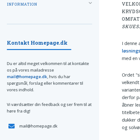
VELKO
INFORMATION
KRYDS
OMFAT
SKUES
Kontakt Homepage.dk
I denne 
løsning
med en v
Du er altid meget velkommen til at kontakte
os på vores mailadresse
Ordet "s
mail@homepage.dk
, hvis du har
velkendt
spørgsmål, forslag eller kommentarer til
variante
vores indhold.
derfor p
Vi værdsætter din feedback og ser frem til at
åbner le
høre fra dig!
titelbet
dukker d
mail@homepage.dk
og solvø