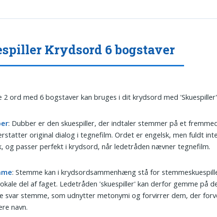
spiller Krydsord 6 bogstaver
 2 ord med 6 bogstaver kan bruges i dit krydsord med 'Skuespiller'
er
: Dubber er den skuespiller, der indtaler stemmer på et fremme
 erstatter original dialog i tegnefilm. Ordet er engelsk, men fuldt int
, og passer perfekt i krydsord, når ledetråden nævner tegnefilm.
mme
: Stemme kan i krydsordsammenhæng stå for stemmeskuespiller
okale del af faget. Ledetråden 'skuespiller' kan derfor gemme på de
ke svar stemme, som udnytter metonymi og forvirrer dem, der forv
re navn.