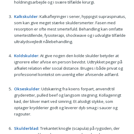
holdningsarbejde og i svære tilfælde kirurgi.
Kalkskulder
: Kalkaflejringer i sener, hyppigst supraspinatus,
som kan give meget stærke skuldersmerter. Fasen med
resorption er ofte mest smertefuld. Behandling kan omfatte
smertestillende, fysioterapi, shockwave og i udvalgte tilfælde
ultralydsvejledt nålebehandling.
Koldskulder
: At give nogen den kolde skulder betyder at
ignorere eller afvise en person bevidst. Udtrykket peger på
afkølet relation eller social distance. Bruges i både privat og
professionel kontekst om uvenlig eller afvisende adfærd.
Okseskulder
: Udskæring fra koens forpart, anvendt til
gryderetter, pulled beef og langsom stegning. Kollagenrigt
kød, der bliver mørt ved simring. Et alsidigt stykke, som
optager krydderier godt og leverer dyb smag i saucer og
ragouter.
Skulderblad
: Trekan­tet knogle (scapula) på rygsiden, der