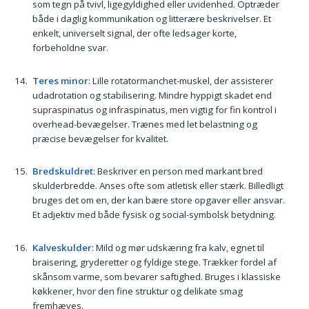
som tegn på tvivl, ligegyldighed eller uvidenhed. Optræder
både i daglig kommunikation og litterære beskrivelser. Et
enkelt, universelt signal, der ofte ledsager korte,
forbeholdne svar.
Teres minor
: Lille rotatormanchet-muskel, der assisterer
udadrotation og stabilisering. Mindre hyppigt skadet end
supraspinatus og infraspinatus, men vigtig for fin kontrol i
overhead-bevægelser. Trænes med let belastning og
præcise bevægelser for kvalitet.
Bredskuldret
: Beskriver en person med markant bred
skulderbredde. Anses ofte som atletisk eller stærk. Billedligt
bruges det om en, der kan bære store opgaver eller ansvar.
Et adjektiv med både fysisk og social-symbolsk betydning.
Kalveskulder
: Mild og mør udskæring fra kalv, egnet til
braisering, gryderetter og fyldige stege. Trækker fordel af
skånsom varme, som bevarer saftighed. Bruges i klassiske
køkkener, hvor den fine struktur og delikate smag
fremhæves.