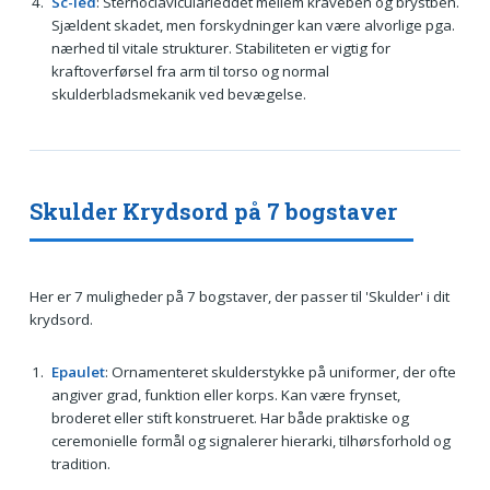
Sc-led
: Sternoclavicularleddet mellem kraveben og brystben.
Sjældent skadet, men forskydninger kan være alvorlige pga.
nærhed til vitale strukturer. Stabiliteten er vigtig for
kraftoverførsel fra arm til torso og normal
skulderbladsmekanik ved bevægelse.
Skulder Krydsord på 7 bogstaver
Her er 7 muligheder på 7 bogstaver, der passer til 'Skulder' i dit
krydsord.
Epaulet
: Ornamenteret skulderstykke på uniformer, der ofte
angiver grad, funktion eller korps. Kan være frynset,
broderet eller stift konstrueret. Har både praktiske og
ceremonielle formål og signalerer hierarki, tilhørsforhold og
tradition.