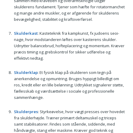
sammen med kraveben og overarmsknogle udgør
skulderens fundament. Tjener som hæfte for rotatormanchet
og mange andre muskler, og er afgørende for skulderens
bevægelighed, stabilitet og kraftoverførsel.
Skulderkast
: Kasteteknik fra kampkunst, fx judoens seoi-
nage, hvor modstanderen løftes over kasterens skulder.
Udnytter balancebrud, hofteplacering og momentum. Kræver
præcis timing og grebskontrol for sikker udførelse og
effektivt nedtag.
Skulderklap
: Et fysisk klap på skulderen som tegn på
anerkendelse og opmuntring. Bruges hyppigt billedligt om
ros, kredit eller en lille belønning. Udtrykket signalerer støtte,
fællesskab og værdsættelse i sociale og professionelle
sammenhænge.
Skulderpres
: Styrkeøvelse, hvor vægt presses over hovedet
fra skulderhøjde. Træner primært deltamuskel og triceps
samt stabilisatorer. Findes som stående, siddende, med
håndvægte, stang eller maskine. Kræver god teknik og