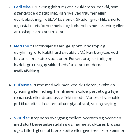
Ledlæbe
: Bruskring (labrum) ved skulderens ledskål, som
øger dybde og stabilitet. Kan rive ved traumer eller
overbelastning, fx SLAP-læsioner. Skader giver klik, smerte
og instabilitetsfornemmelse og behandles med træning eller
artroskopisk rekonstruktion.
Nødspor
: Motorvejens særlige spor til nødstop og
udrykning, ofte kaldt hard shoulder. Må kun benyttes ved
havari eller akutte situationer. Forkert brug er farlig og
bødelagt. En vigtig sikkerhedsfunktion i moderne
trafikafvikling.
Pufærme
: Ærme med volumen ved skulderen, skabt via
rynkning eller indlæg. Fremhæver skulderpartiet og tilføjer
romantisk eller dramatisk effekt i mode. Varierer fra subtile
puf til udtalte silhuetter, afhængigt af stof, snit og styling.
Skulder
: Kroppens overgang mellem overarm og overkrop
med stort bevægelsesudslag og mange strukturer. Bruges
også billedligt om at bære, støtte eller give trøst. Forekommer