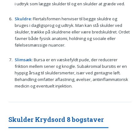
i udtryk som lægge skulder til og en skulder at græde ved.
Skuldre
: Flertalsformen henviser til begge skuldre og
bruges i dagligsprog og udtryk. Man kan stå skulder ved
skulder, trække på skuldrene eller være bredskuldret. Ordet
favner både fysisk anatomi, holdning og sociale eller
følelsesmæssige nuancer.
Slimsæk
: Bursa er en væskefyldt pude, der reducerer
friktion mellem sener og knogle. Subakromial bursitis er en
hyppig årsag til skuldersmerter, især ved gentagne løft.
Behandling omfatter aflastning, øvelser, antiinflammatorisk
medicin og eventuelt injektion.
Skulder Krydsord 8 bogstaver