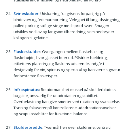
Svineskulder
: Udskæring fra grisens forpart, rig på
bindevæv og fedtmarmorering. Velegnet til langtidsstegning,
pulled pork og saftige stege med sprød svær. Smagen
udvikles ved lav og langsom tilberedning, som nedbryder
kollagen til gelatine.
Flaskeskulder
: Overgangen mellem flaskehals og
flaskehøjde, hvor glasset buer ud. Påvirker hældning,
etikettens placering og flaskens udseende. Indgår i
designvalg for vin, spiritus og specialøl og kan være signatur
for bestemte flasketyper.
Infraspinatus
: Rotatormanchet-muskel på skulderbladets
bagside, ansvarlig for udadrotation og stabilitet.
Overbelastning kan give smerter ved rotation og svækkelse.
Træning fokuserer på kontrollerede udadrotationsøvelser
og scapulastabilitet for funktionel balance.
Skulderbredde
: Tværmål hen over skuldrene, centralt i