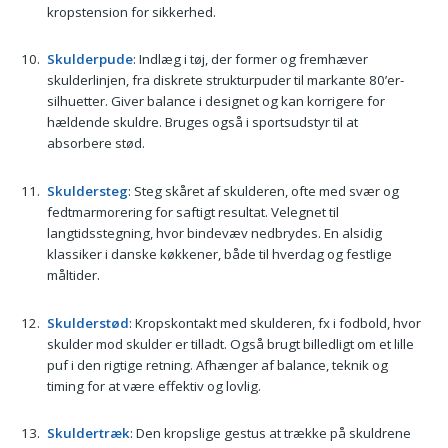
kropstension for sikkerhed.
Skulderpude
: Indlæg i tøj, der former og fremhæver
skulderlinjen, fra diskrete strukturpuder til markante 80’er-
silhuetter. Giver balance i designet og kan korrigere for
hældende skuldre. Bruges også i sportsudstyr til at
absorbere stød.
Skuldersteg
: Steg skåret af skulderen, ofte med svær og
fedtmarmorering for saftigt resultat. Velegnet til
langtidsstegning, hvor bindevæv nedbrydes. En alsidig
klassiker i danske køkkener, både til hverdag og festlige
måltider.
Skulderstød
: Kropskontakt med skulderen, fx i fodbold, hvor
skulder mod skulder er tilladt. Også brugt billedligt om et lille
puf i den rigtige retning. Afhænger af balance, teknik og
timing for at være effektiv og lovlig.
Skuldertræk
: Den kropslige gestus at trække på skuldrene