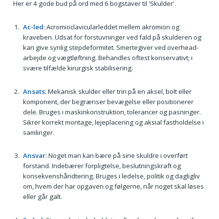
Her er 4 gode bud på ord med 6 bogstaver til 'Skulder'.
Ac-led
: Acromioclavicularleddet mellem akromion og
kraveben. Udsat for forstuvninger ved fald på skulderen og
kan give synlig stepdeformitet. Smertegiver ved overhead-
arbejde og vægtløftning. Behandles oftest konservativt; i
svære tilfælde kirurgisk stabilisering.
Ansats
: Mekanisk skulder eller trin på en aksel, bolt eller
komponent, der begrænser bevægelse eller positionerer
dele. Bruges i maskinkonstruktion, tolerancer og pasninger.
Sikrer korrekt montage, lejeplacering og aksial fastholdelse i
samlinger.
Ansvar
: Noget man kan bære på sine skuldre i overført
forstand. Indebærer forpligtelse, beslutningskraft og
konsekvenshåndtering. Bruges i ledelse, politik og dagligliv
om, hvem der har opgaven og følgerne, når noget skal løses
eller går galt.