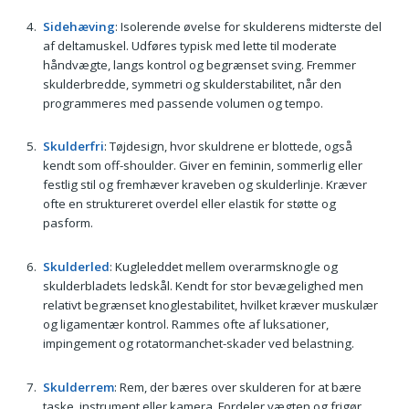
Sidehæving
: Isolerende øvelse for skulderens midterste del
af deltamuskel. Udføres typisk med lette til moderate
håndvægte, langs kontrol og begrænset sving. Fremmer
skulderbredde, symmetri og skulderstabilitet, når den
programmeres med passende volumen og tempo.
Skulderfri
: Tøjdesign, hvor skuldrene er blottede, også
kendt som off-shoulder. Giver en feminin, sommerlig eller
festlig stil og fremhæver kraveben og skulderlinje. Kræver
ofte en struktureret overdel eller elastik for støtte og
pasform.
Skulderled
: Kugleleddet mellem overarmsknogle og
skulderbladets ledskål. Kendt for stor bevægelighed men
relativt begrænset knoglestabilitet, hvilket kræver muskulær
og ligamentær kontrol. Rammes ofte af luksationer,
impingement og rotatormanchet-skader ved belastning.
Skulderrem
: Rem, der bæres over skulderen for at bære
taske, instrument eller kamera. Fordeler vægten og frigør