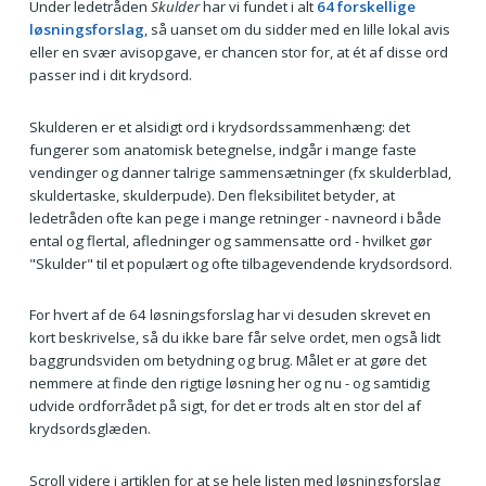
Under ledetråden
Skulder
har vi fundet i alt
64 forskellige
løsningsforslag
, så uanset om du sidder med en lille lokal avis
eller en svær avisopgave, er chancen stor for, at ét af disse ord
passer ind i dit krydsord.
Skulderen er et alsidigt ord i krydsordssammenhæng: det
fungerer som anatomisk betegnelse, indgår i mange faste
vendinger og danner talrige sammensætninger (fx skulderblad,
skuldertaske, skulderpude). Den fleksibilitet betyder, at
ledetråden ofte kan pege i mange retninger - navneord i både
ental og flertal, afledninger og sammensatte ord - hvilket gør
"Skulder" til et populært og ofte tilbagevendende krydsordsord.
For hvert af de 64 løsningsforslag har vi desuden skrevet en
kort beskrivelse, så du ikke bare får selve ordet, men også lidt
baggrundsviden om betydning og brug. Målet er at gøre det
nemmere at finde den rigtige løsning her og nu - og samtidig
udvide ordforrådet på sigt, for det er trods alt en stor del af
krydsordsglæden.
Scroll videre i artiklen for at se hele listen med løsningsforslag