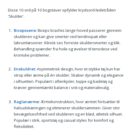
Disse 10 ord på 10 bogstaver opfylder krydsord-ledetråden
'Skulder'.
Bicepssene
: Biceps brachiis lange hoved passerer gennem
skulderen og kan give smerter ved tendinopati eller
labrumlæsioner. Klinisk ses forreste skuldersmerter og klik.
Behandling spænder fra hvile og øvelser til tenodese ved
kroniske problemer.
Enskuldret
: Asymmetrisk design, hvor et stykke tøj kun har
strop eller ærme på én skulder. Skaber dynamik og elegance
i silhuetten. Populært i aftenkjoler, toppe og badetøj og
kræver gennemtænkt balance i snit og materialevalg.
Raglanærme
: Ærmekonstruktion, hvor ærmet fortsætter til
halsudskæringen og eliminerer skuldersømmen. Giver stor
bevægelsesfrihed ved skulderen og en blød, atletisk silhuet.
Populær i strik, sportstøj og casual styles for komfort og
fleksibilitet.