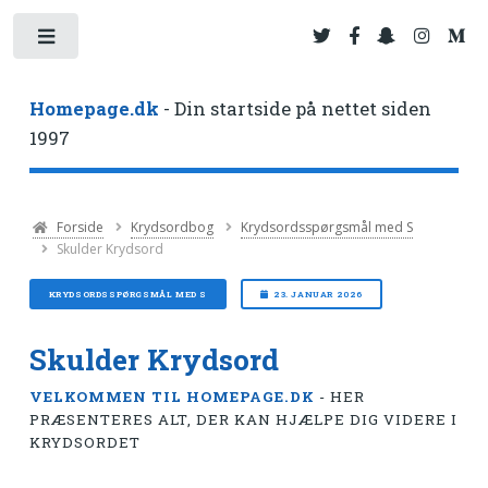
Toggle
Homepage.dk
- Din startside på nettet siden
1997
Forside
Krydsordbog
Krydsordsspørgsmål med S
Skulder Krydsord
KRYDSORDSSPØRGSMÅL MED S
23. JANUAR 2026
Skulder Krydsord
VELKOMMEN TIL HOMEPAGE.DK
- HER
PRÆSENTERES ALT, DER KAN HJÆLPE DIG VIDERE I
KRYDSORDET