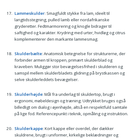
Lammeskulder
: Smagfuldt stykke fra lam, ideelt til
langtidsstegning, pulled lamb eller nordafrikanske
gryderetter. Fedtmarmorering og knogle bidrager til
saftighed og karakter. Krydring med urter, hvidløg og citrus
komplementerer den markante lammesmag.
Skulderbælte
: Anatomisk betegnelse for strukturerne, der
forbinder armen til kroppen, primært skulderblad og
kraveben. Muliggør stor bevægelsesfrihed i skulderen og
samspil mellem skulderbladets glidning på brystkassen og
selve skulderleddets bevægelser.
Skulderhøjde
: Mål fra underlag til skuldertop, brugt i
ergonomi, møbeldesign og træning. Udtrykket bruges også
billedligt om dialog i øjenhøjde, altså en respektfuld samtale
på lige fod. Referencepunkt i teknik, opmåling og instruktion.
Skulderkappe
: Kort kappe eller overdel, der dækker
skuldrene, brugt i uniformer, kirkelige beklædninger og