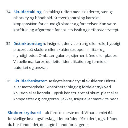
Skuldertakling
: En takling udført med skulderen, særligt i
ishockey og håndbold. Kræver kontrol og korrekt
kropsposition for at undgå skader og forseelser. Kan være
kraftfuld og afgørende for spillets fysik og defensiv strategi.
Distinktionstegn
: Insignier, der viser rang eller rolle, hyppigt
placeret på skuldre eller skulderstropper i militær og
myndigheder. Omfatter galoner, stjerner, bånd eller plader.
Visuelle markører, der letter identifikation og formidler
autoritet og ansvar.
Skulderbeskytter
: Beskyttelsesudstyr til skulderen i idræt
eller motorcykeltøj. Absorberer slag og fordeler tryk ved
kollision eller kontakt. Typisk konstrueret af skum, plast eller
kompositter og integreres i jakker, trøjer eller særskilte pads.
Skulder krydsord
- tak fordi du læste med. Vi har samlet 64
forskellige løsningsforslag til ledetråden "Skulder", og vi håber,
du har fundet dét, du søgte blandt forslagene.