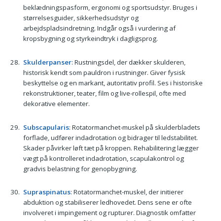
beklædningspasform, ergonomi og sportsudstyr. Bruges i
størrelsesguider, sikkerhedsudstyr og
arbejdspladsindretning. Indgår også i vurdering af
kropsbygning og styrkeindtryk i dagligsprog.
Skulderpanser
: Rustningsdel, der dækker skulderen,
historisk kendt som pauldron i rustninger. Giver fysisk
beskyttelse og en markant, autoritativ profil. Ses i historiske
rekonstruktioner, teater, film og live-rollespil, ofte med
dekorative elementer.
Subscapularis
: Rotatormanchet-muskel på skulderbladets
forflade, udfører indadrotation og bidrager til ledstabilitet.
Skader påvirker løft tæt på kroppen. Rehabilitering lægger
vægt på kontrolleret indadrotation, scapulakontrol og
gradvis belastning for genopbygning.
Supraspinatus
: Rotatormanchet-muskel, der initierer
abduktion og stabiliserer ledhovedet. Dens sene er ofte
involveret i impingement og rupturer. Diagnostik omfatter