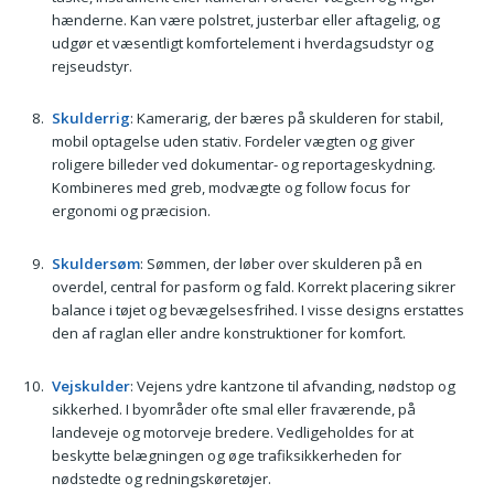
hænderne. Kan være polstret, justerbar eller aftagelig, og
udgør et væsentligt komfortelement i hverdagsudstyr og
rejseudstyr.
Skulderrig
: Kamerarig, der bæres på skulderen for stabil,
mobil optagelse uden stativ. Fordeler vægten og giver
roligere billeder ved dokumentar- og reportageskydning.
Kombineres med greb, modvægte og follow focus for
ergonomi og præcision.
Skuldersøm
: Sømmen, der løber over skulderen på en
overdel, central for pasform og fald. Korrekt placering sikrer
balance i tøjet og bevægelsesfrihed. I visse designs erstattes
den af raglan eller andre konstruktioner for komfort.
Vejskulder
: Vejens ydre kantzone til afvanding, nødstop og
sikkerhed. I byområder ofte smal eller fraværende, på
landeveje og motorveje bredere. Vedligeholdes for at
beskytte belægningen og øge trafiksikkerheden for
nødstedte og redningskøretøjer.