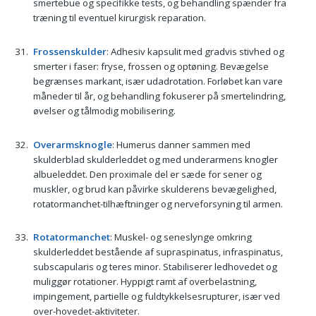
smertebue og specifikke tests, og behandling spænder fra
træning til eventuel kirurgisk reparation.
Frossenskulder
: Adhesiv kapsulit med gradvis stivhed og
smerter i faser: fryse, frossen og optøning. Bevægelse
begrænses markant, især udadrotation. Forløbet kan vare
måneder til år, og behandling fokuserer på smertelindring,
øvelser og tålmodig mobilisering.
Overarmsknogle
: Humerus danner sammen med
skulderblad skulderleddet og med underarmens knogler
albueleddet. Den proximale del er sæde for sener og
muskler, og brud kan påvirke skulderens bevægelighed,
rotatormanchet-tilhæftninger og nerveforsyning til armen.
Rotatormanchet
: Muskel- og seneslynge omkring
skulderleddet bestående af supraspinatus, infraspinatus,
subscapularis og teres minor. Stabiliserer ledhovedet og
muliggør rotationer. Hyppigt ramt af overbelastning,
impingement, partielle og fuldtykkelsesrupturer, især ved
over-hovedet-aktiviteter.