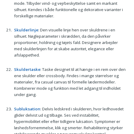
mode. Tilbyder vind- og vejrbeskyttelse samt en markant
silhuet. Kendes i både funktionelle og dekorative varianter i
forskellige materialer.
Skulderlinje
: Den visuelle linje hen over skuldrene i en
silhuet. Nøgleparameter i skrædderi, da den påvirker
proportioner, holdning og tøjets fald. Designere arbejder
med skulderlinjen for at skabe autoritet, elegance eller
afslappethed.
Skuldertaske
: Taske designet til at hænge i en rem over den
ene skulder eller crossbody. Findes i mange størrelser og
materialer, fra casual canvas til formelle lædermodeller.
Kombinerer mode og funktion med let adgang til indholdet
under gang.
Subluksation
: Delvis ledskred i skulderen, hvor ledhovedet
glider delvist ud og tilbage. Ses ved instabilitet,
hypermobilitet eller efter tidligere luksation. Symptomer er
løshedsfornemmelse, klik og smerter. Rehabilitering styrker
stabiliserende muskler og neuromuskulær kontrol.