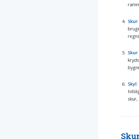
ramm
Skur
bruge
regns
Skur
kryds
bygni
Skyl
:
tidsl
skur,
Skur