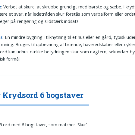
e
: Verbet at skure: at skrubbe grundigt med børste og sæbe. I kry
ære et svar, når ledetråden skur forstås som verbalform eller ord
eger på rengøring og slidstærk indsats.
us
: En mindre bygning i tilknytning til et hus eller en gård, typisk ude
mning. Bruges til opbevaring af brænde, haveredskaber eller cykler.
sord kan udhus dække betydningen skur som nøgtern, sekundær b
isk formål.
 Krydsord 6 bogstaver
 5 ord med 6 bogstaver, som matcher 'Skur'.