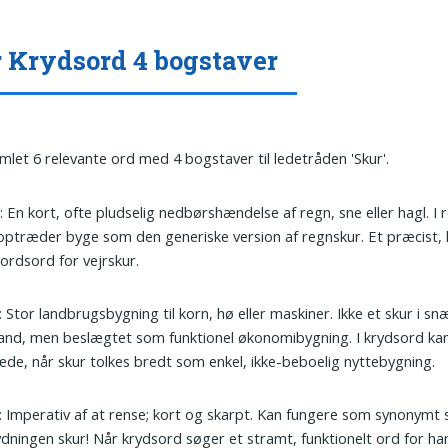
 Krydsord 4 bogstaver
amlet 6 relevante ord med 4 bogstaver til ledetråden 'Skur'.
e
: En kort, ofte pludselig nedbørshændelse af regn, sne eller hagl. I re
optræder byge som den generiske version af regnskur. Et præcist, 
ordsord for vejrskur.
: Stor landbrugsbygning til korn, hø eller maskiner. Ikke et skur i sn
and, men beslægtet som funktionel økonomibygning. I krydsord ka
de, når skur tolkes bredt som enkel, ikke-beboelig nyttebygning.
: Imperativ af at rense; kort og skarpt. Kan fungere som synonymt sv
ydningen skur! Når krydsord søger et stramt, funktionelt ord for ha