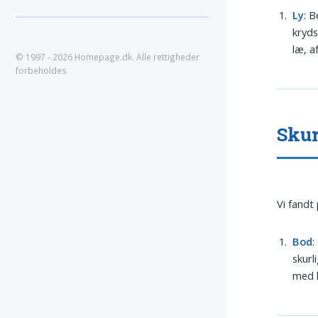
Ly
: B
kryds
læ, a
© 1997 - 2026 Homepage.dk. Alle rettigheder
forbeholdes
Skur
Vi fandt
Bod
:
skurl
med h