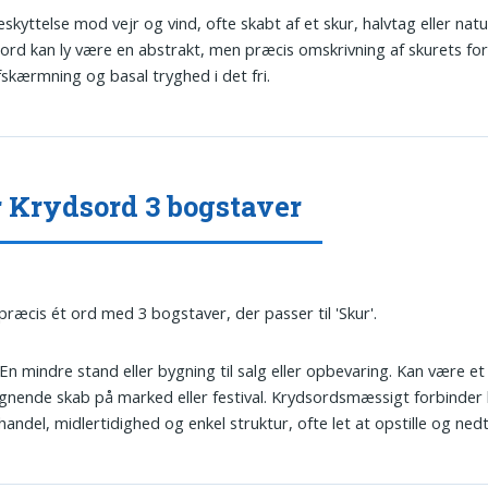
eskyttelse mod vejr og vind, ofte skabt af et skur, halvtag eller natur
ord kan ly være en abstrakt, men præcis omskrivning af skurets for
fskærmning og basal tryghed i det fri.
 Krydsord 3 bogstaver
 præcis ét ord med 3 bogstaver, der passer til 'Skur'.
 En mindre stand eller bygning til salg eller opbevaring. Kan være et
ignende skab på marked eller festival. Krydsordsmæssigt forbinder
andel, midlertidighed og enkel struktur, ofte let at opstille og ned