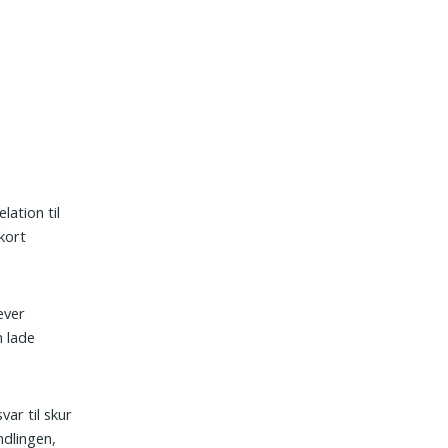
lation til
kort
æver
n lade
ar til skur
ndlingen,