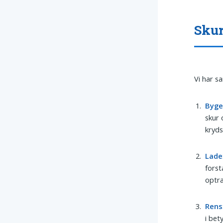
Skur
Vi har s
Byg
skur 
kryds
Lade
forst
optræ
Rens
i bet