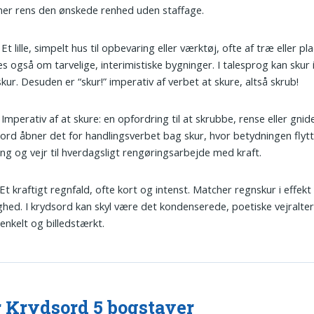
er rens den ønskede renhed uden staffage.
: Et lille, simpelt hus til opbevaring eller værktøj, ofte af træ eller p
s også om tarvelige, interimistiske bygninger. I talesprog kan skur 
kur. Desuden er “skur!” imperativ af verbet at skure, altså skrub!
: Imperativ af at skure: en opfordring til at skrubbe, rense eller gnide
ord åbner det for handlingsverbet bag skur, hvor betydningen flytt
ng og vejr til hverdagsligt rengøringsarbejde med kraft.
 Et kraftigt regnfald, ofte kort og intenst. Matcher regnskur i effekt
ighed. I krydsord kan skyl være det kondenserede, poetiske vejraltern
 enkelt og billedstærkt.
 Krydsord 5 bogstaver