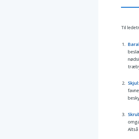
Til lede
Bara
beslæ
nødsi
træb
Skjul
favne
besky
Skru
omga
Altså