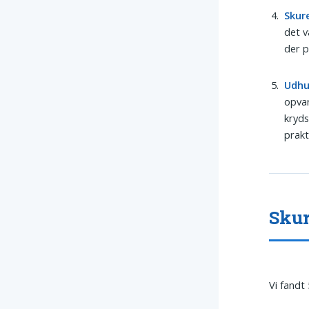
Skur
det v
der p
Udh
opvar
kryd
prakt
Skur
Vi fandt