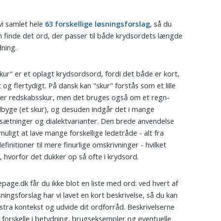
vi samlet hele
63 forskellige løsningsforslag
, så du
 finde det ord, der passer til både krydsordets længde
ning.
kur" er et oplagt krydsordsord, fordi det både er kort,
t og flertydigt. På dansk kan "skur" forstås som et lille
ler redskabsskur, men det bruges også om et regn-
glbyge (et skur), og desuden indgår det i mange
tninger og dialektvarianter. Den brede anvendelse
muligt at lave mange forskellige ledetråde - alt fra
efinitioner til mere finurlige omskrivninger - hvilket
r, hvorfor det dukker op så ofte i krydsord.
age.dk får du ikke blot en liste med ord: ved hvert af
sningsforslag har vi lavet en kort beskrivelse, så du kan
ekstra kontekst og udvide dit ordforråd. Beskrivelserne
r forskelle i betydning, brugseksempler og eventuelle