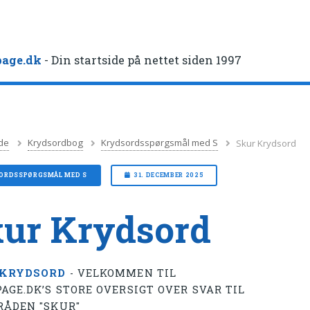
age.dk
- Din startside på nettet siden 1997
de
Krydsordbog
Krydsordsspørgsmål med S
Skur Krydsord
ORDSSPØRGSMÅL MED S
31. DECEMBER 2025
ur Krydsord
 KRYDSORD
- VELKOMMEN TIL
AGE.DK’S STORE OVERSIGT OVER SVAR TIL
RÅDEN "SKUR"