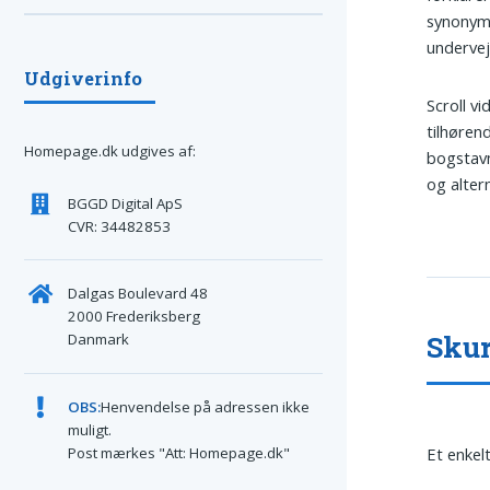
synonyme
undervej
Udgiverinfo
Scroll vi
tilhøren
Homepage.dk udgives af:
bogstavm
og altern
BGGD Digital ApS
CVR: 34482853
Dalgas Boulevard 48
2000 Frederiksberg
Skur
Danmark
OBS:
Henvendelse på adressen ikke
muligt.
Post mærkes "Att: Homepage.dk"
Et enkel