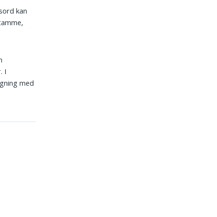
dsord kan
stamme,
n
 I
ygning med