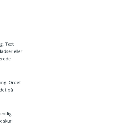
ing. Tæt
ladser eller
serede
ning. Ordet
 det på
entlig
 skur!