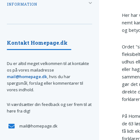
INFORMATION
Her har 
nemt kan
og betyd
Kontakt Homepage.dk
Ordet "s
fleksibel
udhus el
Du er altid meget velkommen til at kontakte
eller ha
os på vores mailadresse
sammensæ
mail@homepage.dk
, hvis du har
spørgsmål, forslag eller kommentarer til
gør det 
vores indhold.
direkte d
forklare
Vi værdsætter din feedback og ser frem til at
høre fra dig!
På Homep
de 63 lø
mail@homepage.dk
få lidt 
forklare