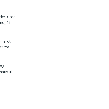
lader. Ordet
indgå i
 hårdt. I
er fra
 og
ativ til