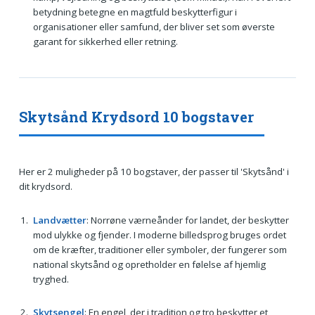
betydning betegne en magtfuld beskytterfigur i
organisationer eller samfund, der bliver set som øverste
garant for sikkerhed eller retning.
Skytsånd Krydsord 10 bogstaver
Her er 2 muligheder på 10 bogstaver, der passer til 'Skytsånd' i
dit krydsord.
Landvætter
: Norrøne værneånder for landet, der beskytter
mod ulykke og fjender. I moderne billedsprog bruges ordet
om de kræfter, traditioner eller symboler, der fungerer som
national skytsånd og opretholder en følelse af hjemlig
tryghed.
Skytsengel
: En engel, der i tradition og tro beskytter et