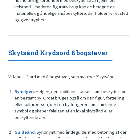
husholdning, forbundet med beskyttelse af hjemmets
velstand. I moderne figurativ brug kan de betegne de
materielle og åndelige småbeskyttere, der holder liv i et sted
og giver tryghed.
Skytsånd Krydsord 8 bogstaver
Vi fandt 13 ord med 8 bogstaver, som matcher 'Skytsånd'.
Byhelgen
: Helgen, der traditionelt anses som beskytter for
en bestemt by. Ordet bruges også om den figur, fortælling
eller kulturperson, der i en by fungerer som samlende
symbol og skaber følelsen af en lokal skytsånd eller
beskyttende arv.
Guideånd
: Synonymt med åndeguide, med betoning af den