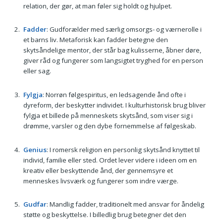
relation, der gør, at man føler sig holdt og hjulpet.
Fadder
: Gudforælder med særlig omsorgs- og værnerolle i
et barns liv. Metaforisk kan fadder betegne den
skytsåndelige mentor, der står bag kulisserne, åbner døre,
giver råd og fungerer som langsigtet tryghed for en person
eller sag.
Fylgja
: Norrøn følgespiritus, en ledsagende ånd ofte i
dyreform, der beskytter individet. I kulturhistorisk brug bliver
fylgja et billede på menneskets skytsånd, som viser sig i
drømme, varsler og den dybe fornemmelse af følgeskab.
Genius
: I romersk religion en personlig skytsånd knyttet til
individ, familie eller sted. Ordet lever videre i ideen om en
kreativ eller beskyttende ånd, der gennemsyre et
menneskes livsværk og fungerer som indre værge.
Gudfar
: Mandlig fadder, traditionelt med ansvar for åndelig
støtte og beskyttelse. I billedlig brug betegner det den