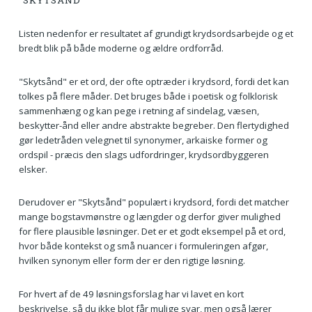
"SKYTSÅND"
Listen nedenfor er resultatet af grundigt krydsordsarbejde og et
bredt blik på både moderne og ældre ordforråd.
"Skytsånd" er et ord, der ofte optræder i krydsord, fordi det kan
tolkes på flere måder. Det bruges både i poetisk og folklorisk
sammenhæng og kan pege i retning af sindelag, væsen,
beskytter-ånd eller andre abstrakte begreber. Den flertydighed
gør ledetråden velegnet til synonymer, arkaiske former og
ordspil - præcis den slags udfordringer, krydsordbyggeren
elsker.
Derudover er "Skytsånd" populært i krydsord, fordi det matcher
mange bogstavmønstre og længder og derfor giver mulighed
for flere plausible løsninger. Det er et godt eksempel på et ord,
hvor både kontekst og små nuancer i formuleringen afgør,
hvilken synonym eller form der er den rigtige løsning.
For hvert af de 49 løsningsforslag har vi lavet en kort
beskrivelse, så du ikke blot får mulige svar, men også lærer