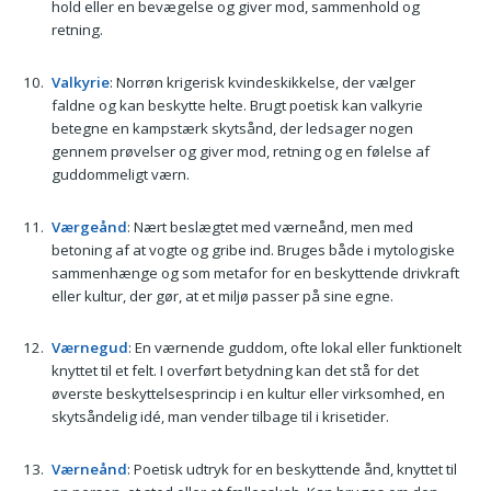
hold eller en bevægelse og giver mod, sammenhold og
retning.
Valkyrie
: Norrøn krigerisk kvindeskikkelse, der vælger
faldne og kan beskytte helte. Brugt poetisk kan valkyrie
betegne en kampstærk skytsånd, der ledsager nogen
gennem prøvelser og giver mod, retning og en følelse af
guddommeligt værn.
Værgeånd
: Nært beslægtet med værneånd, men med
betoning af at vogte og gribe ind. Bruges både i mytologiske
sammenhænge og som metafor for en beskyttende drivkraft
eller kultur, der gør, at et miljø passer på sine egne.
Værnegud
: En værnende guddom, ofte lokal eller funktionelt
knyttet til et felt. I overført betydning kan det stå for det
øverste beskyttelsesprincip i en kultur eller virksomhed, en
skytsåndelig idé, man vender tilbage til i krisetider.
Værneånd
: Poetisk udtryk for en beskyttende ånd, knyttet til