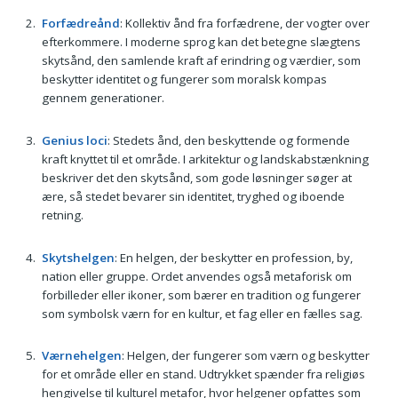
Forfædreånd
: Kollektiv ånd fra forfædrene, der vogter over
efterkommere. I moderne sprog kan det betegne slægtens
skytsånd, den samlende kraft af erindring og værdier, som
beskytter identitet og fungerer som moralsk kompas
gennem generationer.
Genius loci
: Stedets ånd, den beskyttende og formende
kraft knyttet til et område. I arkitektur og landskabstænkning
beskriver det den skytsånd, som gode løsninger søger at
ære, så stedet bevarer sin identitet, tryghed og iboende
retning.
Skytshelgen
: En helgen, der beskytter en profession, by,
nation eller gruppe. Ordet anvendes også metaforisk om
forbilleder eller ikoner, som bærer en tradition og fungerer
som symbolsk værn for en kultur, et fag eller en fælles sag.
Værnehelgen
: Helgen, der fungerer som værn og beskytter
for et område eller en stand. Udtrykket spænder fra religiøs
hengivelse til kulturel metafor, hvor helgener opfattes som