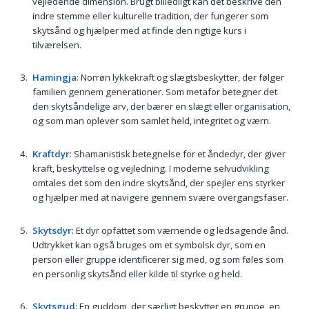
vejledende dimension. Brugt billedligt kan det beskrive den
indre stemme eller kulturelle tradition, der fungerer som
skytsånd og hjælper med at finde den rigtige kurs i
tilværelsen.
Hamingja
: Norrøn lykkekraft og slægtsbeskytter, der følger
familien gennem generationer. Som metafor betegner det
den skytsåndelige arv, der bærer en slægt eller organisation,
og som man oplever som samlet held, integritet og værn.
Kraftdyr
: Shamanistisk betegnelse for et åndedyr, der giver
kraft, beskyttelse og vejledning. I moderne selvudvikling
omtales det som den indre skytsånd, der spejler ens styrker
og hjælper med at navigere gennem svære overgangsfaser.
Skytsdyr
: Et dyr opfattet som værnende og ledsagende ånd.
Udtrykket kan også bruges om et symbolsk dyr, som en
person eller gruppe identificerer sig med, og som føles som
en personlig skytsånd eller kilde til styrke og held.
Skytsgud
: En guddom, der særligt beskytter en gruppe, en