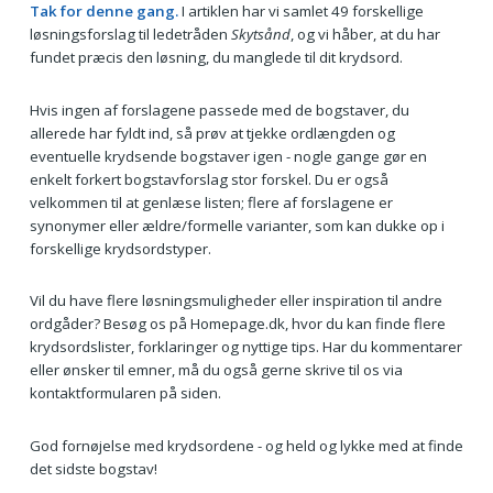
Tak for denne gang.
I artiklen har vi samlet 49 forskellige
løsningsforslag til ledetråden
Skytsånd
, og vi håber, at du har
fundet præcis den løsning, du manglede til dit krydsord.
Hvis ingen af forslagene passede med de bogstaver, du
allerede har fyldt ind, så prøv at tjekke ordlængden og
eventuelle krydsende bogstaver igen - nogle gange gør en
enkelt forkert bogstavforslag stor forskel. Du er også
velkommen til at genlæse listen; flere af forslagene er
synonymer eller ældre/formelle varianter, som kan dukke op i
forskellige krydsordstyper.
Vil du have flere løsningsmuligheder eller inspiration til andre
ordgåder? Besøg os på Homepage.dk, hvor du kan finde flere
krydsordslister, forklaringer og nyttige tips. Har du kommentarer
eller ønsker til emner, må du også gerne skrive til os via
kontaktformularen på siden.
God fornøjelse med krydsordene - og held og lykke med at finde
det sidste bogstav!