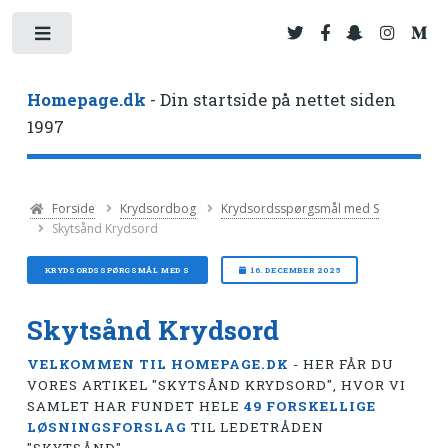
Toggle
Homepage.dk
- Din startside på nettet siden
1997
Forside
Krydsordbog
Krydsordsspørgsmål med S
Skytsånd Krydsord
KRYDSORDSSPØRGSMÅL MED S
16. DECEMBER 2025
Skytsånd Krydsord
VELKOMMEN TIL HOMEPAGE.DK
- HER FÅR DU
VORES ARTIKEL "SKYTSÅND KRYDSORD", HVOR VI
SAMLET HAR FUNDET HELE
49 FORSKELLIGE
LØSNINGSFORSLAG
TIL LEDETRÅDEN