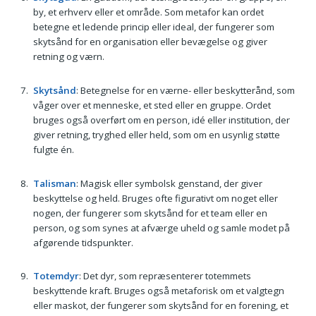
by, et erhverv eller et område. Som metafor kan ordet
betegne et ledende princip eller ideal, der fungerer som
skytsånd for en organisation eller bevægelse og giver
retning og værn.
Skytsånd
: Betegnelse for en værne- eller beskytterånd, som
våger over et menneske, et sted eller en gruppe. Ordet
bruges også overført om en person, idé eller institution, der
giver retning, tryghed eller held, som om en usynlig støtte
fulgte én.
Talisman
: Magisk eller symbolsk genstand, der giver
beskyttelse og held. Bruges ofte figurativt om noget eller
nogen, der fungerer som skytsånd for et team eller en
person, og som synes at afværge uheld og samle modet på
afgørende tidspunkter.
Totemdyr
: Det dyr, som repræsenterer totemmets
beskyttende kraft. Bruges også metaforisk om et valgtegn
eller maskot, der fungerer som skytsånd for en forening, et