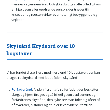
menneske gennem livet. Udtrykket bruges ofte billedligt om
en hjælpsom eller opofrende person, der træder til i
krisetider og næsten virker overnaturligt betryggende og
vejledende.
Skytsånd Krydsord over 10
bogstaver
Vi har fundet disse 8 ord med mere end 10 bogstaver, der kan
bruges i et krydsord med ledetråden 'Skytsånd':
Forfaderånd
: Ånden fra en afdød forfader, der beskytter
slægt og hjem. Bruges også billedligt om traditionens og
forfædrenes skytsånd, den dybe arv man føler sig båret af,
når værdier, historier og ritualer lever videre i familien.