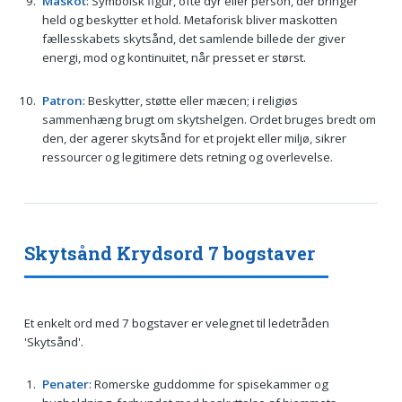
Maskot
: Symbolsk figur, ofte dyr eller person, der bringer
held og beskytter et hold. Metaforisk bliver maskotten
fællesskabets skytsånd, det samlende billede der giver
energi, mod og kontinuitet, når presset er størst.
Patron
: Beskytter, støtte eller mæcen; i religiøs
sammenhæng brugt om skytshelgen. Ordet bruges bredt om
den, der agerer skytsånd for et projekt eller miljø, sikrer
ressourcer og legitimere dets retning og overlevelse.
Skytsånd Krydsord 7 bogstaver
Et enkelt ord med 7 bogstaver er velegnet til ledetråden
'Skytsånd'.
Penater
: Romerske guddomme for spisekammer og