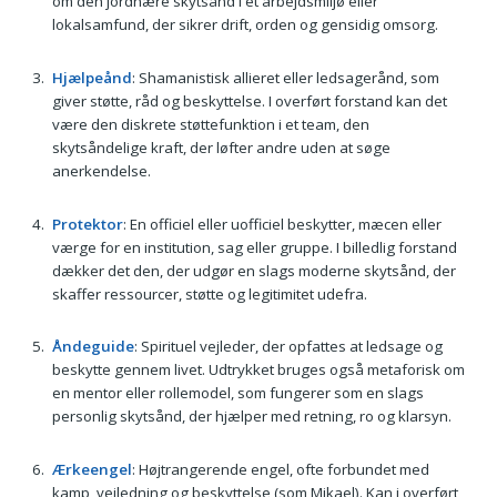
om den jordnære skytsånd i et arbejdsmiljø eller
lokalsamfund, der sikrer drift, orden og gensidig omsorg.
Hjælpeånd
: Shamanistisk allieret eller ledsagerånd, som
giver støtte, råd og beskyttelse. I overført forstand kan det
være den diskrete støttefunktion i et team, den
skytsåndelige kraft, der løfter andre uden at søge
anerkendelse.
Protektor
: En officiel eller uofficiel beskytter, mæcen eller
værge for en institution, sag eller gruppe. I billedlig forstand
dækker det den, der udgør en slags moderne skytsånd, der
skaffer ressourcer, støtte og legitimitet udefra.
Åndeguide
: Spirituel vejleder, der opfattes at ledsage og
beskytte gennem livet. Udtrykket bruges også metaforisk om
en mentor eller rollemodel, som fungerer som en slags
personlig skytsånd, der hjælper med retning, ro og klarsyn.
Ærkeengel
: Højtrangerende engel, ofte forbundet med
kamp, vejledning og beskyttelse (som Mikael). Kan i overført