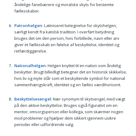
åndelige fanebærere og moralske skyts for bestemte
fællesskaber.
Patronhelgen
: Latiniseret betegnelse for skytshelgen,
særligt kendt fra katolsk tradition. I overført betydning
bruges det om den person, hvis forbillede, navn eller arv
giver et fællesskab en følelse af beskyttelse, identitet og
retfærdiggørelse.
Nationalhelgen
: Helgen knyttet til en nation som åndelig
beskytter. Brugt billedligt betegner det en historisk skikkelse,
hvis liv og myte står som et beskyttende symbol for national
sammenhængskraft, identitet og en fælles værdihorisont.
Beskyttelsesengel
: Nær synomym til skytsengel, med vægt
på den aktive beskyttelse. Bruges også figurativt om en
mentor, omsorgsperson eller kollega, som skærmer nogen
mod problemer og hjælper dem sikkert igennem usikre
perioder eller udfordrende valg.