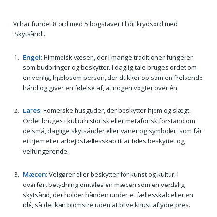
Vi har fundet 8 ord med 5 bogstaver til dit krydsord med
'Skytsånd'.
Engel
: Himmelsk væsen, der i mange traditioner fungerer
som budbringer og beskytter. I daglig tale bruges ordet om
en venlig, hjælpsom person, der dukker op som en frelsende
hånd og giver en følelse af, at nogen vogter over én.
Lares
: Romerske husguder, der beskytter hjem og slægt.
Ordet bruges i kulturhistorisk eller metaforisk forstand om
de små, daglige skytsånder eller vaner og symboler, som får
et hjem eller arbejdsfællesskab til at føles beskyttet og
velfungerende.
Mæcen
: Velgører eller beskytter for kunst og kultur. I
overført betydning omtales en mæcen som en verdslig
skytsånd, der holder hånden under et fællesskab eller en
idé, så det kan blomstre uden at blive knust af ydre pres.