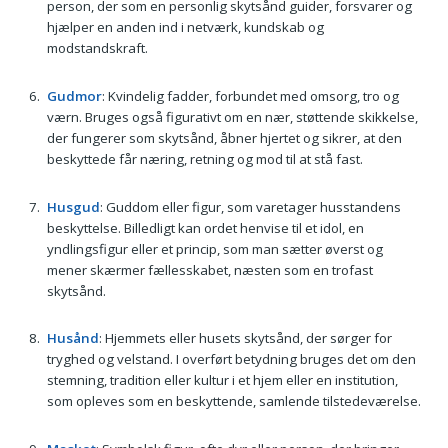
person, der som en personlig skytsånd guider, forsvarer og
hjælper en anden ind i netværk, kundskab og
modstandskraft.
Gudmor
: Kvindelig fadder, forbundet med omsorg, tro og
værn. Bruges også figurativt om en nær, støttende skikkelse,
der fungerer som skytsånd, åbner hjertet og sikrer, at den
beskyttede får næring, retning og mod til at stå fast.
Husgud
: Guddom eller figur, som varetager husstandens
beskyttelse. Billedligt kan ordet henvise til et idol, en
yndlingsfigur eller et princip, som man sætter øverst og
mener skærmer fællesskabet, næsten som en trofast
skytsånd.
Husånd
: Hjemmets eller husets skytsånd, der sørger for
tryghed og velstand. I overført betydning bruges det om den
stemning, tradition eller kultur i et hjem eller en institution,
som opleves som en beskyttende, samlende tilstedeværelse.