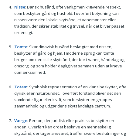
Nisse
: Dansk husånd, ofte venlig men krævende respekt,
som beskytter gård og hushold. I overført betydning kan
nissen være den lokale skytsånd, et vanemønster eller
tradition, der sikrer stabilitet og trivsel, når det bliver passet
ordentligt.
Tomte
: Skandinavisk husånd beslægtet med nissen,
beskytter af gård og hjem. I moderne sprog kan tomte
bruges om den stille skytsånd, der bor i vaner, håndelag og
omsorg, og som holder dagliglivet sammen uden at kræve
opmærksomhed.
Totem
: Symbolsk repræsentation af en klans beskytter, ofte
dyrisk eller naturbundet. I overført forstand bliver det den
samlende figur eller kraft, som beskytter en gruppes
sammenhold og udgør dens skytsåndelige centrum.
Værge
: Person, der juridisk eller praktisk beskytter en
anden. Overført kan ordet beskrive en menneskelig
skytsånd, der tager ansvaret, træffer svære beslutninger og