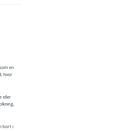
 som en
d, hvor
 eller
olkning,
n bort i