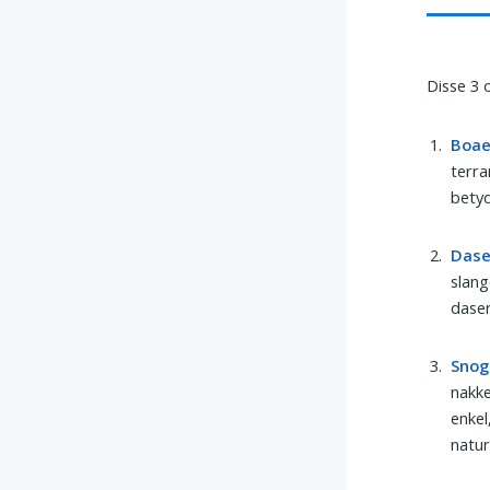
Disse 3 
Boae
terra
betyd
Dase
slang
daser
Snog
nakke
enkel
natu