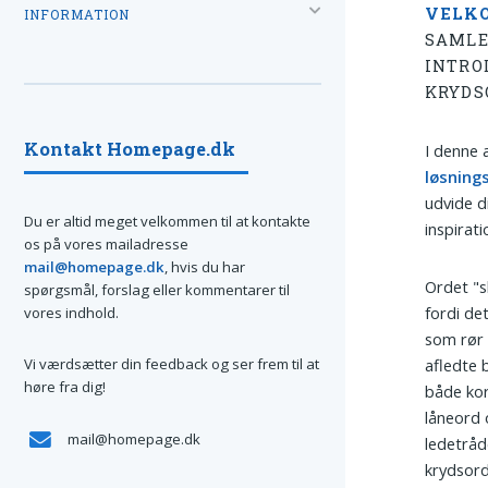
VELK
INFORMATION
SAMLE
INTRO
KRYDS
Kontakt Homepage.dk
I denne 
løsning
udvide d
Du er altid meget velkommen til at kontakte
inspirati
os på vores mailadresse
mail@homepage.dk
, hvis du har
Ordet "s
spørgsmål, forslag eller kommentarer til
fordi de
vores indhold.
som rør 
Vi værdsætter din feedback og ser frem til at
afledte 
høre fra dig!
både kor
låneord 
mail@homepage.dk
ledetrå
krydsord