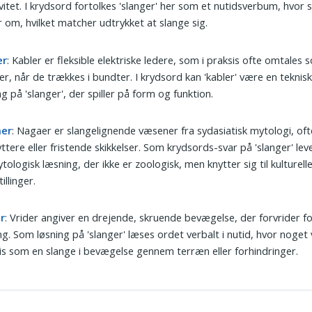
vitet. I krydsord fortolkes 'slanger' her som et nutidsverbum, hvor 
r om, hvilket matcher udtrykket at slange sig.
er
: Kabler er fleksible elektriske ledere, som i praksis ofte omtales 
er, når de trækkes i bundter. I krydsord kan 'kabler' være en teknisk
ng på 'slanger', der spiller på form og funktion.
er
: Nagaer er slangelignende væsener fra sydasiatisk mytologi, oft
ttere eller fristende skikkelser. Som krydsords-svar på 'slanger' lev
tologisk læsning, der ikke er zoologisk, men knytter sig til kulturell
illinger.
r
: Vrider angiver en drejende, skruende bevægelse, der forvrider 
ng. Som løsning på 'slanger' læses ordet verbalt i nutid, hvor noget v
s som en slange i bevægelse gennem terræn eller forhindringer.