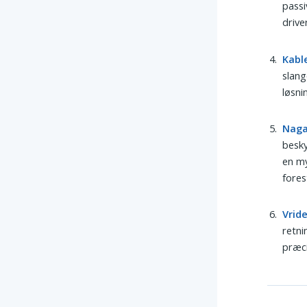
passi
drive
Kabl
slang
løsni
Naga
besky
en my
forest
Vride
retni
præci