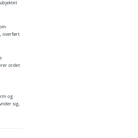
subjektet
som
, overført
e
erer ordet
e
form og
rider sig,