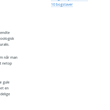
10 bogstaver
 kendte
zoologisk
ralis.
som når man
et netop
e gule
det en
ndelige