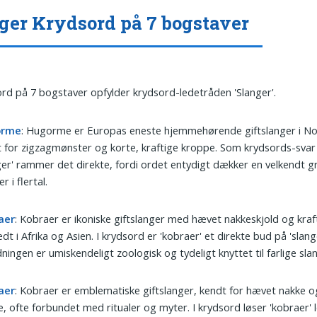
ger Krydsord på 7 bogstaver
ord på 7 bogstaver opfylder krydsord-ledetråden 'Slanger'.
orme
: Hugorme er Europas eneste hjemmehørende giftslanger i N
 for zigzagmønster og korte, kraftige kroppe. Som krydsords-svar
ger' rammer det direkte, fordi ordet entydigt dækker en velkendt g
r i flertal.
aer
: Kobraer er ikoniske giftslanger med hævet nakkeskjold og kraft
dt i Afrika og Asien. I krydsord er 'kobraer' et direkte bud på 'slang
ningen er umiskendeligt zoologisk og tydeligt knyttet til farlige sla
aer
: Kobraer er emblematiske giftslanger, kendt for hævet nakke 
, ofte forbundet med ritualer og myter. I krydsord løser 'kobraer'