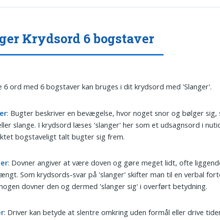
ger Krydsord 6 bogstaver
 6 ord med 6 bogstaver kan bruges i dit krydsord med 'Slanger'.
er
: Bugter beskriver en bevægelse, hvor noget snor og bølger sig,
eller slange. I krydsord læses 'slanger' her som et udsagnsord i nuti
ktet bogstaveligt talt bugter sig frem.
er
: Dovner angiver at være doven og gøre meget lidt, ofte liggende
ængt. Som krydsords-svar på 'slanger' skifter man til en verbal fort
nogen dovner den og dermed 'slanger sig' i overført betydning.
er
: Driver kan betyde at slentre omkring uden formål eller drive tide