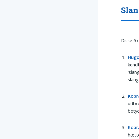
Slan
Disse 6 
Hug
kendt
'slan
slange
Kobr
udbre
betyd
Kobr
hætte