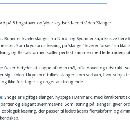
ord på 5 bogstaver opfylder krydsord-ledetråden 'Slanger'.
r
: Boaer er kvælerslanger fra Nord- og Sydamerika, inklusive flere
riearter. Som krydsords-løsning på 'slanger' leverer 'boaer' en klar 
ning, og flertalsformen spiller perfekt sammen med ledetrådens plu
r
: Daser betyder at slappe af uden mål, ofte doven og udstrakt, 
er sig i solen. I krydsord tolkes 'slanger' som verbum, hvor subjekt
 og ikke foretager sig noget anstrengende.
e
: Snoge er ugiftige slanger, hyppige i Danmark, med karakteristisk
partier og elegant svømmeevne. Som løsning på 'slanger' giver or
, zoologisk læsning, der passer til ledetrådens flertalsform og almi
rkendskab.