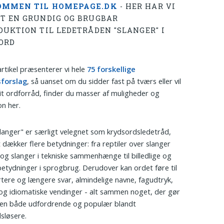
OMMEN TIL HOMEPAGE.DK
- HER HAR VI
T EN GRUNDIG OG BRUGBAR
DUKTION TIL LEDETRÅDEN "SLANGER" I
ORD
artikel præsenterer vi hele
75 forskellige
sforslag
, så uanset om du sidder fast på tværs eller vil
it ordforråd, finder du masser af muligheder og
on her.
langer" er særligt velegnet som krydsordsledetråd,
t dækker flere betydninger: fra reptiler over slanger
og slanger i tekniske sammenhænge til billedlige og
betydninger i sprogbrug. Derudover kan ordet føre til
tere og længere svar, almindelige navne, fagudtryk,
og idiomatiske vendinger - alt sammen noget, der gør
den både udfordrende og populær blandt
sløsere.