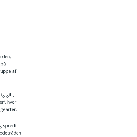
orden,
 på
ruppe af
ig gift,
er', hvor
ngearter.
og spredt
 ledetråden