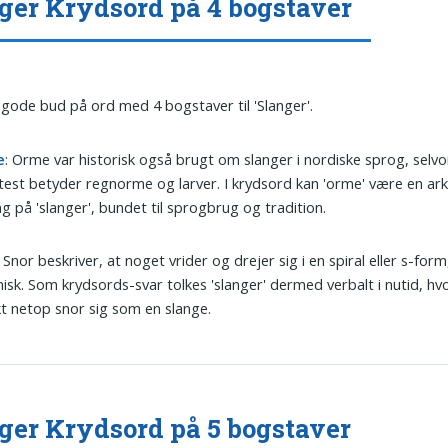
ger Krydsord på 4 bogstaver
 gode bud på ord med 4 bogstaver til 'Slanger'.
e
: Orme var historisk også brugt om slanger i nordiske sprog, selv
test betyder regnorme og larver. I krydsord kan 'orme' være en ar
ng på 'slanger', bundet til sprogbrug og tradition.
: Snor beskriver, at noget vrider og drejer sig i en spiral eller s-form
isk. Som krydsords-svar tolkes 'slanger' dermed verbalt i nutid, hv
t netop snor sig som en slange.
ger Krydsord på 5 bogstaver