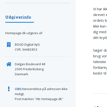
Vi har ik
skrevet 
Udgiverinfo
ordets b
ikke kun 
dig med 
Homepage.dk udgives af:
dét kryd
BGGD Digital ApS
CVR: 34482853
Søger du 
brug vor
tekniske
Dalgas Boulevard 48
forklarin
2000 Frederiksberg
bedst ti
Danmark
OBS:
Henvendelse på adressen ikke
muligt.
Post mærkes "Att: Homepage.dk"