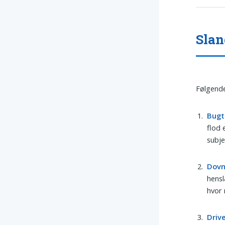
Slan
Følgende
Bugt
flod 
subje
Dovn
hensl
hvor 
Driv