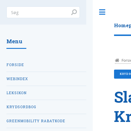
Toggle
Homep
Menu
Forsi
FORSIDE
KRYDS
WEBINDEX
Sl
LEKSIKON
KRYDSORDBOG
K
GREENMOBILITY RABATKODE