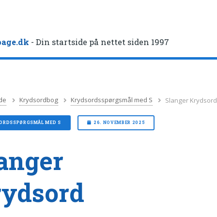
age.dk
- Din startside på nettet siden 1997
de
Krydsordbog
Krydsordsspørgsmål med S
Slanger Krydsor
ORDSSPØRGSMÅL MED S
26. NOVEMBER 2025
anger
rydsord