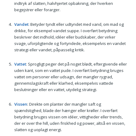
indtryk af slatten, halvhjertet opbakning, der hverken
begejstrer eller forarger.
Vandet
: Betyder tyndt eller udtyndet med vand, om mad og
drikke, for eksempel vandet suppe. I overført betydning
beskriver det indhold, idéer eller budskaber, der virker
svage, uforpligtende og fortyndede, eksempelvis en vandet
strategi eller vandet, påpasselig kritik.
Vattet
: Sprogligt peger det på noget blødt, eftergivende eller
uden kant, som en vattet pude. I overført betydning bruges
vattet om personer eller udsagn, der mangler rygrad,
gennemslagskraft eller klarhed, eksempelvis vattede
beslutninger eller en vattet, utydelig strategi.
Vissen
: Direkte om planter der mangler saft og
spændstighed, blade der hænger eller krøller. I overført
betydning bruges vissen om idéer, vittigheder eller trends,
der er over the hill, uden friskhed og power, altså en vissen,
slatten og uoplagt energi.