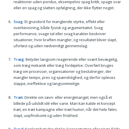
reaktioner uden pondus, eksempelvis spag kritik, spage svar
eller en spag og slatten opfølgning, der ikke flytter noget.
Svag
: Et grundord for manglende styrke, effekt eller
overbevisning, både fysisk og argumentativt. Svag
performance, svage tal eller svag karakter beskriver
situationer, hvor kraften mangler, og resultatet bliver slapt,
uforløst og uden nødvendigt gennemslag.
Træg
: Betyder langsom reagerende eller svært bevægelig,
som træg mekanik eller træg fordøjelse. Overført bruges
træg om processer, organisationer og beslutninger, der
mangler tempo, pres og spændstighed, og derfor opleves
slappe, ineffektive og langsommelige.
Træt
: Direkte om søvn- eller energimangel, men også et
billede på udslidt idé eller vane. Man kan kalde et koncept
træt, en træt kampagne eller træt humor, når det hele føles
slapt, uopfindsomt og uden friskhed.