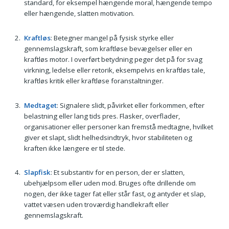
standard, for eksempel hængende moral, hængende tempo
eller hængende, slatten motivation.
Kraftløs
: Betegner mangel på fysisk styrke eller
gennemslagskraft, som kraftløse bevægelser eller en
kraftløs motor. I overført betydning peger det på for svag
virkning, ledelse eller retorik, eksempelvis en kraftløs tale,
kraftløs kritik eller kraftløse foranstaltninger.
Medtaget
: Signalere slidt, påvirket eller forkommen, efter
belastning eller lang tids pres. Flasker, overflader,
organisationer eller personer kan fremstå medtagne, hvilket
giver et slapt, slidt helhedsindtryk, hvor stabiliteten og
kraften ikke længere er til stede.
Slapfisk
: Et substantiv for en person, der er slatten,
ubehjælpsom eller uden mod. Bruges ofte drillende om
nogen, der ikke tager fat eller står fast, og antyder et slap,
vattet væsen uden troværdig handlekraft eller
gennemslagskraft.