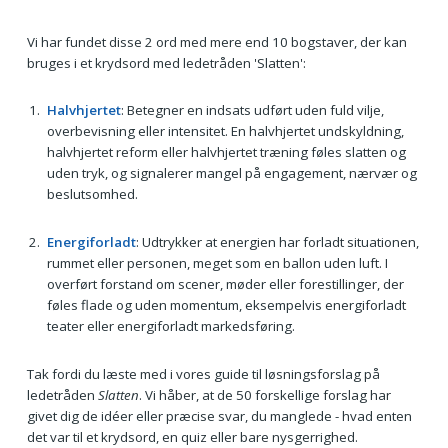
Vi har fundet disse 2 ord med mere end 10 bogstaver, der kan
bruges i et krydsord med ledetråden 'Slatten':
Halvhjertet
: Betegner en indsats udført uden fuld vilje,
overbevisning eller intensitet. En halvhjertet undskyldning,
halvhjertet reform eller halvhjertet træning føles slatten og
uden tryk, og signalerer mangel på engagement, nærvær og
beslutsomhed.
Energiforladt
: Udtrykker at energien har forladt situationen,
rummet eller personen, meget som en ballon uden luft. I
overført forstand om scener, møder eller forestillinger, der
føles flade og uden momentum, eksempelvis energiforladt
teater eller energiforladt markedsføring.
Tak fordi du læste med i vores guide til løsningsforslag på
ledetråden
Slatten
. Vi håber, at de 50 forskellige forslag har
givet dig de idéer eller præcise svar, du manglede - hvad enten
det var til et krydsord, en quiz eller bare nysgerrighed.