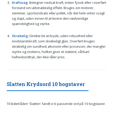
Kraftsvag
: Betegner nedsat kraft, enten fysisk eller i overført
forstand om utilstrækkelig effekt. Bruges om motorer,
stemmer, sportsindsats eller politik, når det hele virker svagt
og slapt, uden evnen til at levere den nødvendige
spændstighed og styrke.
Skrøbelig
: Direkte let at bryde, uden robusthed eller
modstandskraft, som skrøbeligt glas. Overført bruges
skrøbelig om sundhed, økonomi eller processer, der mangler
styrke og resiliens, hvilket giver et slattent, sårbart
helhedsindtryk, der ikke tåler pres.
Slatten Krydsord 10 bogstaver
Til ledetråden 'Slatten' fandt vi 6 passende ord på 10 bogstaver.