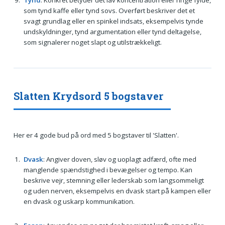
Tynd
: Konkret betyder det lav koncentration eller ringe fylde,
som tynd kaffe eller tynd sovs. Overført beskriver det et
svagt grundlag eller en spinkel indsats, eksempelvis tynde
undskyldninger, tynd argumentation eller tynd deltagelse,
som signalerer noget slapt og utilstrækkeligt.
Slatten Krydsord 5 bogstaver
Her er 4 gode bud på ord med 5 bogstaver til 'Slatten'.
Dvask
: Angiver doven, sløv og uoplagt adfærd, ofte med
manglende spændstighed i bevægelser og tempo. Kan
beskrive vejr, stemning eller lederskab som langsommeligt
og uden nerven, eksempelvis en dvask start på kampen eller
en dvask og uskarp kommunikation.