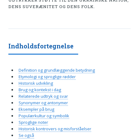
UDTRYKKER STØTTE TIL DEN UKRAINSKE NATION,
DENS SUVERÆNITET OG DENS FOLK.
Indholdsfortegnelse
Definition og grundlæggende betydning
Etymologi og sproglige rødder
Historisk udvikling
Brug og kontekst i dag
Relaterede udtryk og svar
Synonymer og antonymer
Eksempler på brug
Populærkultur og symbolik
Sproglige noter
Historisk kontrovers og misforståelser
Se også