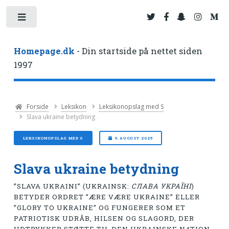
Toggle
Homepage.dk
- Din startside på nettet siden
1997
Forside
Leksikon
Leksikonopslag med S
Slava ukraine betydning
LEKSIKONOPSLAG MED S
9. AUGUST 2025
Slava ukraine betydning
”SLAVA UKRAINI” (UKRAINSK:
СЛАВА УКРАЇНІ
)
BETYDER ORDRET ”ÆRE VÆRE UKRAINE” ELLER
”GLORY TO UKRAINE” OG FUNGERER SOM ET
PATRIOTISK UDRÅB, HILSEN OG SLAGORD, DER