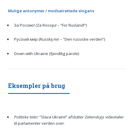
Mulige antonymer / modsatrettede slogans
За Россию! (Za Rossiju! – ”For Rusland!”)
Русский мир (Russkij mir – ”Den russiske verden”)
Down with Ukraine (fjendtlig parole)
Eksempler på brug
Politiske taler:
”Slava Ukraini!” afslutter Zelenskyjs videotaler
til parlamenter verden over.