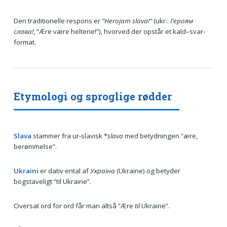
Den traditionelle respons er
”Herojam slava!”
(ukr.:
Героям
слава!
, ”Ære være heltene!”), hvorved der opstår et kald–svar-
format.
Etymologi og sproglige rødder
Slava
stammer fra ur-slavisk *
slava
med betydningen ”ære,
berømmelse”.
Ukraini
er dativ ental af
Україна
(Ukraine) og betyder
bogstaveligt ”til Ukraine”.
Oversat ord for ord får man altså ”Ære
til
Ukraine”.