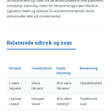
(#SlavaUkraini) og i taler fra ukrainske politikere som præsident
Volodymyr Zelenskyj. Uden for Ukraine bruges den ofte til at
signalere støtte og sympati, fx ved demonstrationer foran
ambassader eller på sociale medier.
Relaterede udtryk og svar
Ukrainsk
Transskription
Dansk
Bemærkning
betydning
Слава
Slava
Ære være
Opkald/kaldet
Україні!
Ukraini!
Ukraine!
Героям
Herojam
Ære være
Traditionelt
слава!
slava!
heltene!
svar