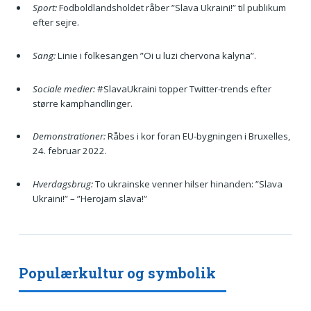
Sport:
Fodboldlandsholdet råber ”Slava Ukraini!” til publikum
efter sejre.
Sang:
Linie i folkesangen ”Oi u luzi chervona kalyna”.
Sociale medier:
#SlavaUkraini topper Twitter-trends efter
større kamphandlinger.
Demonstrationer:
Råbes i kor foran EU-bygningen i Bruxelles,
24. februar 2022.
Hverdagsbrug:
To ukrainske venner hilser hinanden: ”Slava
Ukraini!” – ”Herojam slava!”
Populærkultur og symbolik