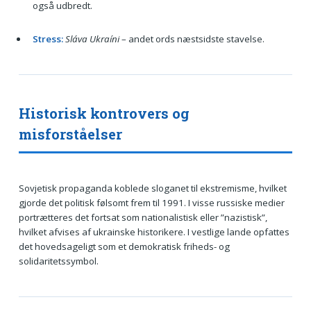
også udbredt.
Stress:
Sláva Ukraíni
– andet ords næstsidste stavelse.
Historisk kontrovers og
misforståelser
Sovjetisk propaganda koblede sloganet til ekstremisme, hvilket
gjorde det politisk følsomt frem til 1991. I visse russiske medier
portrætteres det fortsat som nationalistisk eller ”nazistisk”,
hvilket afvises af ukrainske historikere. I vestlige lande opfattes
det hovedsageligt som et demokratisk friheds- og
solidaritetssymbol.