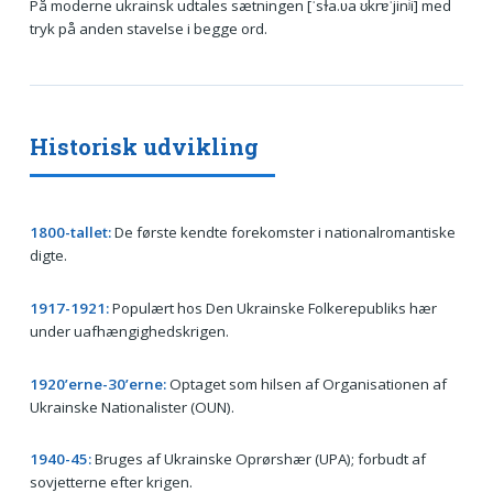
På moderne ukrainsk udtales sætningen [ˈsɫa.ʋa ʊkrɐˈjinʲi] med
tryk på anden stavelse i begge ord.
Historisk udvikling
1800-tallet:
De første kendte forekomster i nationalromantiske
digte.
1917-1921:
Populært hos Den Ukrainske Folkerepubliks hær
under uafhængighedskrigen.
1920’erne-30’erne:
Optaget som hilsen af Organisationen af
Ukrainske Nationalister (OUN).
1940-45:
Bruges af Ukrainske Oprørshær (UPA); forbudt af
sovjetterne efter krigen.