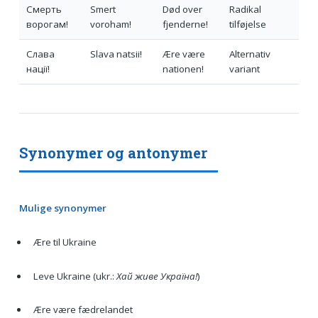
Смерть
Smert
Død over
Radikal
ворогам!
voroham!
fjenderne!
tilføjelse
Слава
Slava natsii!
Ære være
Alternativ
нації!
nationen!
variant
Synonymer og antonymer
Mulige synonymer
Ære til Ukraine
Leve Ukraine (ukr.:
Хай живе Україна!
)
Ære være fædrelandet