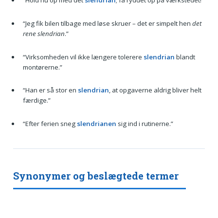
“Hold nu op med det
slendrian
; få ryddet op på værkstedet!”
“Jeg fik bilen tilbage med løse skruer – det er simpelt hen
det
rene slendrian
.”
“Virksomheden vil ikke længere tolerere
slendrian
blandt
montørerne.”
“Han er så stor en
slendrian
, at opgaverne aldrig bliver helt
færdige.”
“Efter ferien sneg
slendrianen
sig ind i rutinerne.”
Synonymer og beslægtede termer