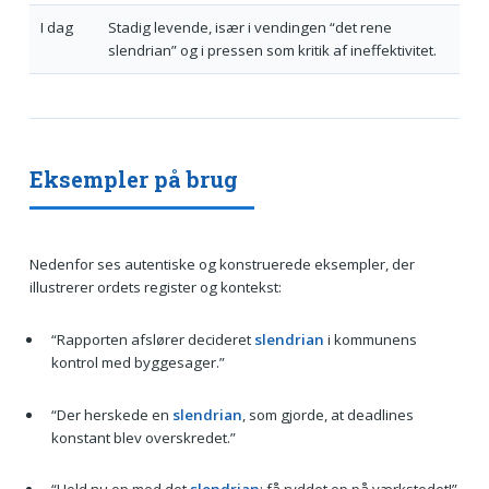
I dag
Stadig levende, især i vendingen “det rene
slendrian” og i pressen som kritik af ineffektivitet.
Eksempler på brug
Nedenfor ses autentiske og konstruerede eksempler, der
illustrerer ordets register og kontekst:
“Rapporten afslører decideret
slendrian
i kommunens
kontrol med byggesager.”
“Der herskede en
slendrian
, som gjorde, at deadlines
konstant blev overskredet.”