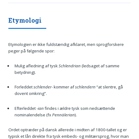
Etymologi
Etymologien er ikke fuldstændig afklaret, men sprogforskere
peger på følgende spor:
Mulig afledning af tysk
Schlendrian
(ledsaget af samme
betydning).
Forleddet
schlender-
kommer af
schlendern
“at slentre, gå
dovent omkring”.
Efterleddet
-ian
findes i ældre tysk som nedsættende
nominalendelse (fx
Pennälerian
).
Ordet optræder på dansk allerede i midten af 1800-tallet og er
typisk et lån direkte fra tysk embeds- og militærsprog, hvor man