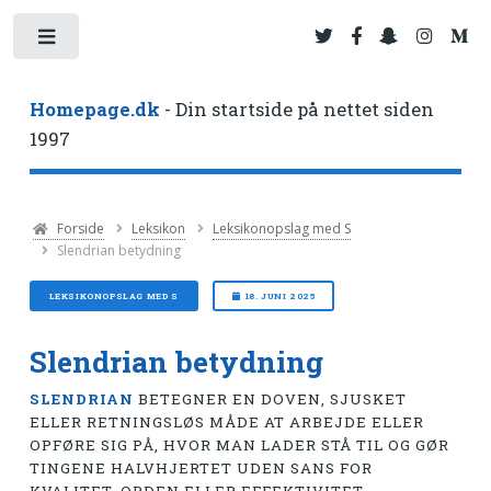
Toggle
Homepage.dk
- Din startside på nettet siden
1997
Forside
Leksikon
Leksikonopslag med S
Slendrian betydning
LEKSIKONOPSLAG MED S
18. JUNI 2025
Slendrian betydning
SLENDRIAN
BETEGNER EN DOVEN, SJUSKET
ELLER RETNINGSLØS MÅDE AT ARBEJDE ELLER
OPFØRE SIG PÅ, HVOR MAN LADER STÅ TIL OG GØR
TINGENE HALVHJERTET UDEN SANS FOR