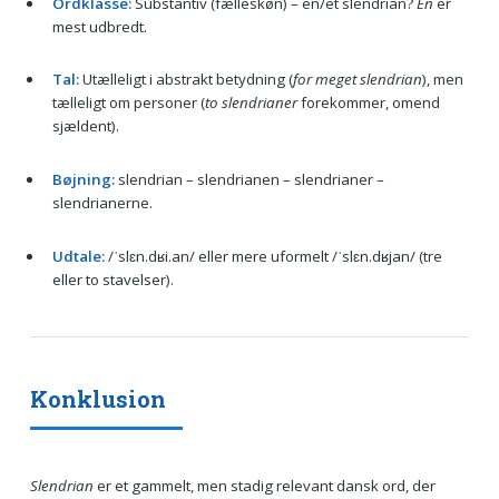
Ordklasse:
Substantiv (fælleskøn) – en/et slendrian?
En
er
mest udbredt.
Tal:
Utælleligt i abstrakt betydning (
for meget slendrian
), men
tælleligt om personer (
to slendrianer
forekommer, omend
sjældent).
Bøjning:
slendrian – slendrianen – slendrianer –
slendrianerne.
Udtale:
/ˈslɛn.dʁi.an/ eller mere uformelt /ˈslɛn.dʁjan/ (tre
eller to stavelser).
Konklusion
Slendrian
er et gammelt, men stadig relevant dansk ord, der