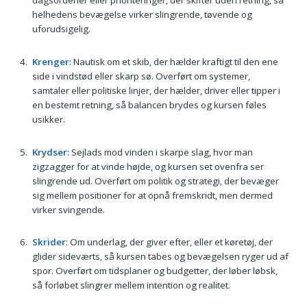
dagsordener eller prioriteringer, der skifter uden retning, så
helhedens bevægelse virker slingrende, tøvende og
uforudsigelig.
Krenger
: Nautisk om et skib, der hælder kraftigt til den ene
side i vindstød eller skarp sø. Overført om systemer,
samtaler eller politiske linjer, der hælder, driver eller tipper i
en bestemt retning, så balancen brydes og kursen føles
usikker.
Krydser
: Sejlads mod vinden i skarpe slag, hvor man
zigzagger for at vinde højde, og kursen set ovenfra ser
slingrende ud. Overført om politik og strategi, der bevæger
sig mellem positioner for at opnå fremskridt, men dermed
virker svingende.
Skrider
: Om underlag, der giver efter, eller et køretøj, der
glider sideværts, så kursen tabes og bevægelsen ryger ud af
spor. Overført om tidsplaner og budgetter, der løber løbsk,
så forløbet slingrer mellem intention og realitet.