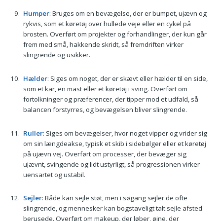
Humper
: Bruges om en bevægelse, der er bumpet, ujævn og
rykvis, som et køretøj over hullede veje eller en cykel på
brosten. Overført om projekter og forhandlinger, der kun går
frem med små, hakkende skridt, så fremdriften virker
slingrende og usikker.
Hælder
: Siges om noget, der er skævt eller hælder til en side,
som et kar, en mast eller et køretøj i sving. Overført om
fortolkninger og præferencer, der tipper mod et udfald, så
balancen forstyrres, og bevægelsen bliver slingrende.
Ruller
: Siges om bevægelser, hvor noget vipper og vrider sig
om sin længdeakse, typisk et skib i sidebølger eller et køretøj
på ujævn vej. Overført om processer, der bevæger sig
ujævnt, svingende og lidt ustyrligt, så progressionen virker
uensartet og ustabil.
Sejler
: Både kan sejle støt, men i søgang sejler de ofte
slingrende, og mennesker kan bogstaveligt talt sejle afsted
berusede. Overført om makeup, der løber, øjne, der