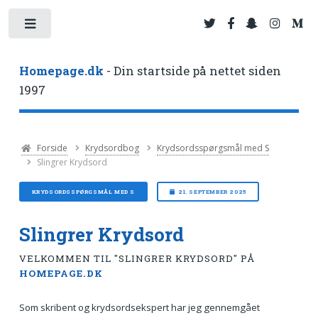
Toggle
Homepage.dk
- Din startside på nettet siden
1997
Forside
Krydsordbog
Krydsordsspørgsmål med S
Slingrer Krydsord
KRYDSORDSSPØRGSMÅL MED S
21. SEPTEMBER 2025
Slingrer Krydsord
VELKOMMEN TIL "SLINGRER KRYDSORD" PÅ
HOMEPAGE.DK
Som skribent og krydsordsekspert har jeg gennemgået