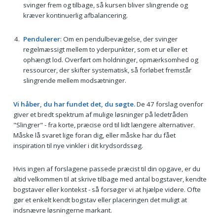
svinger frem og tilbage, så kursen bliver slingrende og
kræver kontinuerlig afbalancering.
Pendulerer
: Om en pendulbevægelse, der svinger
regelmæssigt mellem to yderpunkter, som et ur eller et
ophængt lod. Overført om holdninger, opmærksomhed og
ressourcer, der skifter systematisk, så forløbet fremstår
slingrende mellem modsætninger.
Vi håber, du har fundet det, du søgte.
De 47 forslag ovenfor
giver et bredt spektrum af mulige løsninger på ledetråden
"Slingrer" - fra korte, præcise ord til lidt længere alternativer.
Måske lå svaret lige foran dig, eller måske har du fået
inspiration til nye vinkler i dit krydsordssøg.
Hvis ingen af forslagene passede præcist til din opgave, er du
altid velkommen til at skrive tilbage med antal bogstaver, kendte
bogstaver eller kontekst - så forsøger vi at hjælpe videre. Ofte
gør et enkelt kendt bogstav eller placeringen det muligt at
indsnævre løsningerne markant.