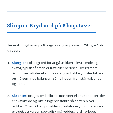
Slingrer Krydsord på 8 bogstaver
Her er 4 muligheder på 8 bogstaver, der passer til 'Slingrer' i dit
krydsord.
Sjangler
: Folkeligt ord for at gå usikkert, skvulpende og
skævt, typisk når man er træt eller beruset. Overført om
økonomier, aftaler eller projekter, der hakker, mister takten
og må genfinde balancen, så helheden fremstår vaklende
og uens.
Skranter
: Bruges om helbred, maskiner eller økonomier, der
er svækkede og ikke fungerer stabilt, så driften bliver
usikker. Overført om projekter og relationer, hvor balancen
er truet, og kursen sporadisk må reddes, fordi forløbet