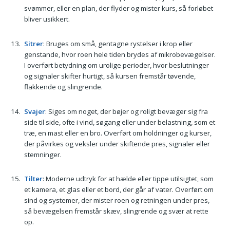
svømmer, eller en plan, der flyder og mister kurs, så forløbet
bliver usikkert.
Sitrer
: Bruges om små, gentagne rystelser i krop eller
genstande, hvor roen hele tiden brydes af mikrobevægelser.
I overført betydning om urolige perioder, hvor beslutninger
og signaler skifter hurtigt, så kursen fremstår tøvende,
flakkende og slingrende.
Svajer
: Siges om noget, der bøjer og roligt bevæger sig fra
side til side, ofte i vind, søgang eller under belastning, som et
træ, en mast eller en bro. Overført om holdninger og kurser,
der påvirkes og veksler under skiftende pres, signaler eller
stemninger.
Tilter
: Moderne udtryk for at hælde eller tippe utilsigtet, som
et kamera, et glas eller et bord, der går af vater. Overført om
sind og systemer, der mister roen og retningen under pres,
så bevægelsen fremstår skæv, slingrende og svær at rette
op.