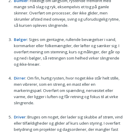
Bumler
: Folkeligt om langsom, rystende fremdrift med
mange små slag og ryk, eksempelvis et tog på gamle
skinner. Overført om processer, der ikke glider, men
skrumler afsted med omveje, sving og uforudsigelig rytme,
så kursen opleves slingrende.
Bølger
: Siges om gentagne, rullende bevægelser i vand,
kornmarker eller folkemængder, der løfter og sænker sig. I
overført mening om stemning, kurs og målinger, der går op
og ned i bølger, så retningen som helhed virker slingrende
og ikke-lineær.
Dirrer
: Om fin, hurtig rysten, hvor noget ikke står helt stille,
men vibrerer, som en streng, en mast eller en
markeringspæl. Overført om spænding, nervøsitet eller
varme, der ligger i luften og får retning og fokus til at virke
slingrende.
Driver
: Bruges om noget, der lader sig skubbe af strøm, vind
eller tilfældigheder og glider af kurs uden styring. I overført
betydning om projekter og dagsordener, der mangler fast