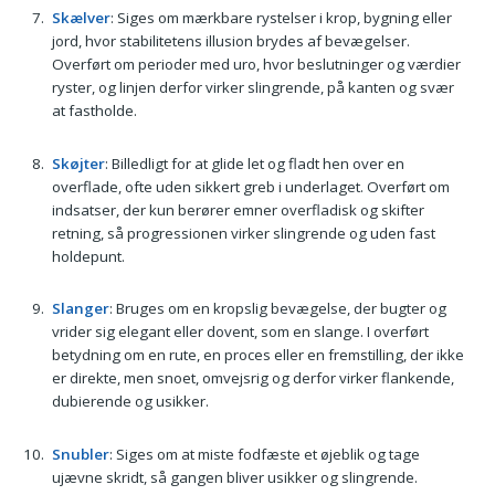
Skælver
: Siges om mærkbare rystelser i krop, bygning eller
jord, hvor stabilitetens illusion brydes af bevægelser.
Overført om perioder med uro, hvor beslutninger og værdier
ryster, og linjen derfor virker slingrende, på kanten og svær
at fastholde.
Skøjter
: Billedligt for at glide let og fladt hen over en
overflade, ofte uden sikkert greb i underlaget. Overført om
indsatser, der kun berører emner overfladisk og skifter
retning, så progressionen virker slingrende og uden fast
holdepunt.
Slanger
: Bruges om en kropslig bevægelse, der bugter og
vrider sig elegant eller dovent, som en slange. I overført
betydning om en rute, en proces eller en fremstilling, der ikke
er direkte, men snoet, omvejsrig og derfor virker flankende,
dubierende og usikker.
Snubler
: Siges om at miste fodfæste et øjeblik og tage
ujævne skridt, så gangen bliver usikker og slingrende.