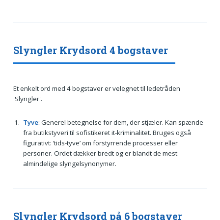
Slyngler Krydsord 4 bogstaver
Et enkelt ord med 4 bogstaver er velegnet til ledetråden
'Slyngler'.
Tyve
: Generel betegnelse for dem, der stjæler. Kan spænde
fra butikstyveri til sofistikeret it-kriminalitet. Bruges også
figurativt: ‘tids-tyve’ om forstyrrende processer eller
personer. Ordet dækker bredt og er blandt de mest
almindelige slyngelsynonymer.
Slyngler Krydsord på 6 bogstaver