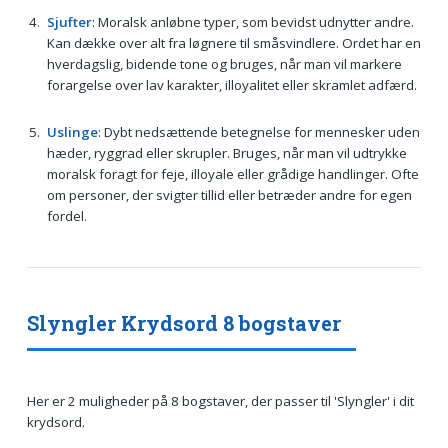
Sjufter
: Moralsk anløbne typer, som bevidst udnytter andre.
Kan dække over alt fra løgnere til småsvindlere. Ordet har en
hverdagslig, bidende tone og bruges, når man vil markere
forargelse over lav karakter, illoyalitet eller skramlet adfærd.
Uslinge
: Dybt nedsættende betegnelse for mennesker uden
hæder, ryggrad eller skrupler. Bruges, når man vil udtrykke
moralsk foragt for feje, illoyale eller grådige handlinger. Ofte
om personer, der svigter tillid eller betræder andre for egen
fordel.
Slyngler Krydsord 8 bogstaver
Her er 2 muligheder på 8 bogstaver, der passer til 'Slyngler' i dit
krydsord.