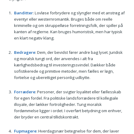
Banditter
: Lovløse forbrydere og slyngler med et anstrøg af
eventyr eller westernromantik. Bruges både om reelle
kriminelle og om skruppelløse forretningsfolk, der spiller på
kanten af reglerne. Kan bruges humoristisk, men har typisk
en klart negativ klang.
Bedragere
: Dem, der bevidst fører andre bag lyset. Juridisk
og moralsk tungt ord, der anvendes i alt fra
kærlighedsbedrag til investeringssvindel. Dækker både
sofistikerede og primitive metoder, men fælles er løgn,
fortielse og uberettiget personlig udbytte.
Forrædere
: Personer, der svigter loyalitet eller fællesskab
for egen fordel. Fra politiske landsforrædere til kollegiale
illoyale, der lækker fortroligheder. Tung moralsk
fordømmelse ligger i ordet. I overført betydning om enhver,
der bryder en central tillidskontrakt.
Fupmagere
: Hverdagsnær betegnelse for dem, der laver