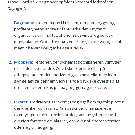
Disse 5 ord på 7 bogstaver opfylder krydsord-ledetråden
'Slyngler'.
Bagmænd
: Hovedmænd i kulissen, der planlægger og
profiterer, mens andre udfører arbejdet. Knyttet til
organiseret kriminalitet, økonomisk svindel og politisk
manipulation. Ordet fremhæver strategisk ansvar og skjult
magt, ofte vanskelig at bevise juridisk.
Mobbere
: Personer, der systematisk chikanerer, ydmyger
eller udelukker andre. Ofte i skole, online eller på
arbejdspladsen. Ikke nødvendigvis kriminelle, men klart
slyngelagtige gennem vedvarende psykiske overgreb. Et
ord, der sætter fokus på magt og gentagen skade.
Pirater
: Traditionelt sørøvere; i dag også om digitale pirater,
der krænker ophavsret. Kan beskrive romantiserede
eventyrfigurer eller reelle bander, som angriber skibe. I
overført forstand om aktører, der lever af andres værdier
uden legitim adgang.