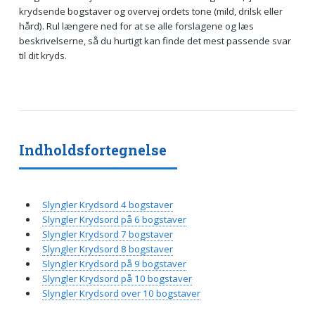
krydsende bogstaver og overvej ordets tone (mild, drilsk eller
hård). Rul længere ned for at se alle forslagene og læs
beskrivelserne, så du hurtigt kan finde det mest passende svar
til dit kryds.
Indholdsfortegnelse
Slyngler Krydsord 4 bogstaver
Slyngler Krydsord på 6 bogstaver
Slyngler Krydsord 7 bogstaver
Slyngler Krydsord 8 bogstaver
Slyngler Krydsord på 9 bogstaver
Slyngler Krydsord på 10 bogstaver
Slyngler Krydsord over 10 bogstaver