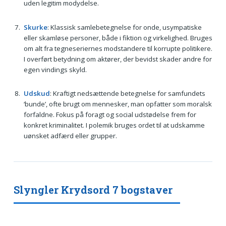
uden legitim modydelse.
Skurke
: Klassisk samlebetegnelse for onde, usympatiske
eller skamløse personer, både i fiktion og virkelighed. Bruges
om alt fra tegneseriernes modstandere til korrupte politikere.
I overført betydning om aktører, der bevidst skader andre for
egen vindings skyld.
Udskud
: Kraftigt nedsættende betegnelse for samfundets
‘bunde’, ofte brugt om mennesker, man opfatter som moralsk
forfaldne. Fokus på foragt og social udstødelse frem for
konkret kriminalitet. I polemik bruges ordet til at udskamme
uønsket adfærd eller grupper.
Slyngler Krydsord 7 bogstaver