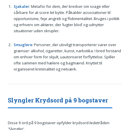
Sjakaler
: Metafor for dem, der kredser om svage eller
sårbare for at score let bytte. Påkalder associationer til
opportunisme, feje angreb og flokmentalitet. Bruges i politik
og erhverv om aktører, der ‘lugter blod’ og udnytter
situationer uden skrupler.
Smuglere
: Personer, der ulovligt transporterer varer over
grænser: alkohol, cigaretter, kunst, narkotika. I bred forstand
om enhver form for skjult, uautoriseret forflyttelse. Spiller
ofte sammen med hælere og bagmænd. Knyttet til
organiseret kriminalitet og netværk.
Slyngler Krydsord på 9 bogstaver
Disse 9 ord på 9 bogstaver opfylder krydsord-ledetråden
'Slyngler'.