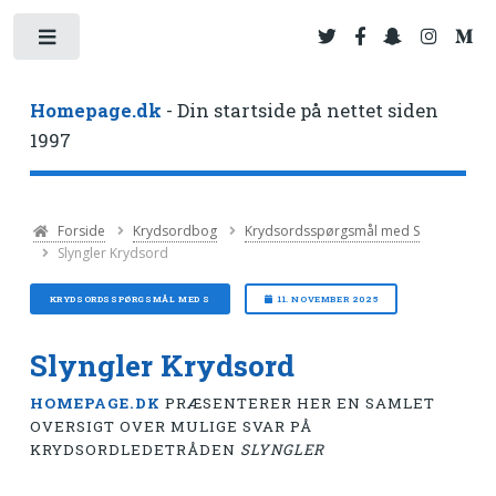
Toggle
Homepage.dk
- Din startside på nettet siden
1997
Forside
Krydsordbog
Krydsordsspørgsmål med S
Slyngler Krydsord
KRYDSORDSSPØRGSMÅL MED S
11. NOVEMBER 2025
Slyngler Krydsord
HOMEPAGE.DK
PRÆSENTERER HER EN SAMLET
OVERSIGT OVER MULIGE SVAR PÅ
KRYDSORDLEDETRÅDEN
SLYNGLER