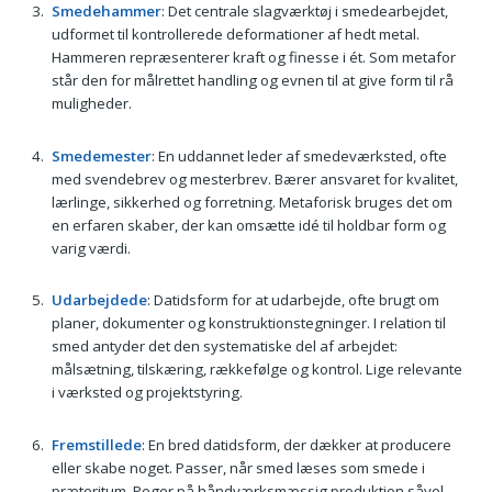
Smedehammer
: Det centrale slagværktøj i smedearbejdet,
udformet til kontrollerede deformationer af hedt metal.
Hammeren repræsenterer kraft og finesse i ét. Som metafor
står den for målrettet handling og evnen til at give form til rå
muligheder.
Smedemester
: En uddannet leder af smedeværksted, ofte
med svendebrev og mesterbrev. Bærer ansvaret for kvalitet,
lærlinge, sikkerhed og forretning. Metaforisk bruges det om
en erfaren skaber, der kan omsætte idé til holdbar form og
varig værdi.
Udarbejdede
: Datidsform for at udarbejde, ofte brugt om
planer, dokumenter og konstruktionstegninger. I relation til
smed antyder det den systematiske del af arbejdet:
målsætning, tilskæring, rækkefølge og kontrol. Lige relevante
i værksted og projektstyring.
Fremstillede
: En bred datidsform, der dækker at producere
eller skabe noget. Passer, når smed læses som smede i
præteritum. Peger på håndværksmæssig produktion såvel