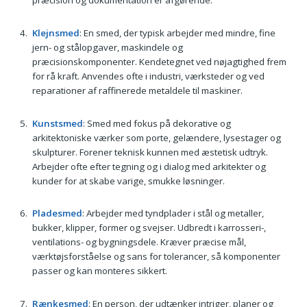
præcision og dokumentation er afgørende.
Klejnsmed
: En smed, der typisk arbejder med mindre, fine
jern- og stålopgaver, maskindele og
præcisionskomponenter. Kendetegnet ved nøjagtighed frem
for rå kraft. Anvendes ofte i industri, værksteder og ved
reparationer af raffinerede metaldele til maskiner.
Kunstsmed
: Smed med fokus på dekorative og
arkitektoniske værker som porte, gelændere, lysestager og
skulpturer. Forener teknisk kunnen med æstetisk udtryk.
Arbejder ofte efter tegning og i dialog med arkitekter og
kunder for at skabe varige, smukke løsninger.
Pladesmed
: Arbejder med tyndplader i stål og metaller,
bukker, klipper, former og svejser. Udbredt i karrosseri-,
ventilations- og bygningsdele. Kræver præcise mål,
værktøjsforståelse og sans for tolerancer, så komponenter
passer og kan monteres sikkert.
Rænkesmed
: En person, der udtænker intriger, planer og