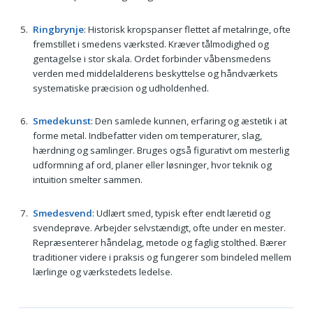
Ringbrynje
: Historisk kropspanser flettet af metalringe, ofte
fremstillet i smedens værksted. Kræver tålmodighed og
gentagelse i stor skala. Ordet forbinder våbensmedens
verden med middelalderens beskyttelse og håndværkets
systematiske præcision og udholdenhed.
Smedekunst
: Den samlede kunnen, erfaring og æstetik i at
forme metal. Indbefatter viden om temperaturer, slag,
hærdning og samlinger. Bruges også figurativt om mesterlig
udformning af ord, planer eller løsninger, hvor teknik og
intuition smelter sammen.
Smedesvend
: Udlært smed, typisk efter endt læretid og
svendeprøve. Arbejder selvstændigt, ofte under en mester.
Repræsenterer håndelag, metode og faglig stolthed. Bærer
traditioner videre i praksis og fungerer som bindeled mellem
lærlinge og værkstedets ledelse.