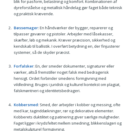
blik for pasform, belastning og komfort. Kombinationen af
dyreforståelse og metallisk håndelag gør faget både teknisk
og praktisk krævende.
Bøssemager
: En håndværker der bygger, reparerer og
tilpasser geværer og pistoler. Arbejder med låsekasser,
skæfter, løb og mekanik. Kræver præcision, sikkerhed og
kendskab til ballistik. I overført betydning en, der finjusterer
systemer, så de skyder præcist.
Forfalsker
: En, der smeder dokumenter, signaturer eller
værker, altså fremstiller noget falsk med bedragerisk
hensigt. Ordet forbinder smedens formgivning med
vildledning. Bruges i juridisk og kulturel kontekst om plagiat,
falskmøntneri og identitetsbedrageri.
Kobbersmed
: Smed, der arbejder i kobber og messing, ofte
med kar, taginddækninger, rør og dekorative elementer.
Kobberets duktilitet og patinering giver særlige muligheder.
Faget ligger i krydsfeltet mellem smedning, blikkenslageri og
metalskulpturel formgivning.