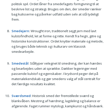
politisk spil. Ordet låner fra smedefagets formgivning til at
beskrive list og strategi. Bruges om den, der smeder rænker
bag kulisserne og påvirker udfald uden selv at stå tydeligt
frem.
Smedejern
: Wrought iron, traditionelt sejgt jern med lavt
kulstofindhold, let at forme og nitte. Kendt fra hegn, gitre og
historiske konstruktioner. Ordet knytter materiale og metode,
og bruges både teknisk og i kulturarv om klassisk
smedearbejde.
Smedestål
: Ståltyper velegnet til smedning, der kan hærdes
og bearbejdes uden at sprække. Dækker legeringer med
passende kulstof og egenskaber. I krydsord peger det på
materialekendskab og gør smedens valg af stål centralt for
det færdige resultats kvalitet.
Sværdsmed
: Historisk smed der fremstillede sværd og
blankvåben. Mestring af hærdning, lagdeling og balance er
afgørende. Faget rummer mytologi, kampkunst og håndværk.