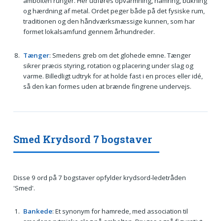
ambolten runger. Her udføres opvarmning, hamring, bukning
og hærdning af metal. Ordet peger både på det fysiske rum,
traditionen og den håndværksmæssige kunnen, som har
formet lokalsamfund gennem århundreder.
Tænger
: Smedens greb om det glohede emne. Tænger
sikrer præcis styring, rotation og placering under slag og
varme. Billedligt udtryk for at holde fast i en proces eller idé,
så den kan formes uden at brænde fingrene undervejs.
Smed Krydsord 7 bogstaver
Disse 9 ord på 7 bogstaver opfylder krydsord-ledetråden
'Smed'.
Bankede
: Et synonym for hamrede, med association til