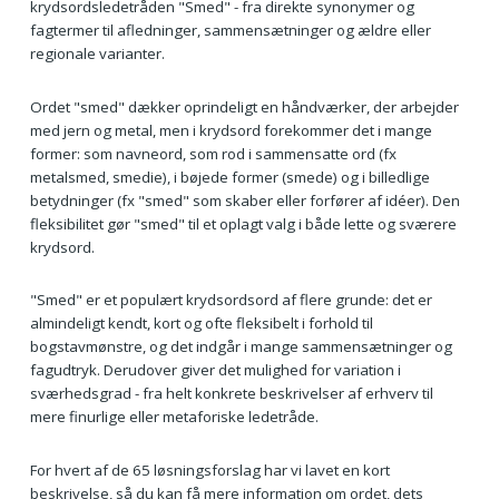
krydsordsledetråden "Smed" - fra direkte synonymer og
fagtermer til afledninger, sammensætninger og ældre eller
regionale varianter.
Ordet "smed" dækker oprindeligt en håndværker, der arbejder
med jern og metal, men i krydsord forekommer det i mange
former: som navneord, som rod i sammensatte ord (fx
metalsmed, smedie), i bøjede former (smede) og i billedlige
betydninger (fx "smed" som skaber eller forfører af idéer). Den
fleksibilitet gør "smed" til et oplagt valg i både lette og sværere
krydsord.
"Smed" er et populært krydsordsord af flere grunde: det er
almindeligt kendt, kort og ofte fleksibelt i forhold til
bogstavmønstre, og det indgår i mange sammensætninger og
fagudtryk. Derudover giver det mulighed for variation i
sværhedsgrad - fra helt konkrete beskrivelser af erhverv til
mere finurlige eller metaforiske ledetråde.
For hvert af de 65 løsningsforslag har vi lavet en kort
beskrivelse, så du kan få mere information om ordet, dets