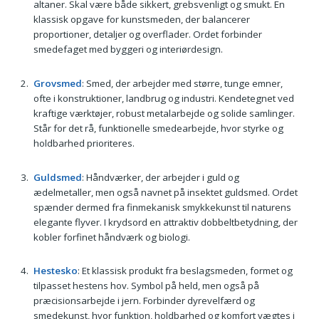
altaner. Skal være både sikkert, grebsvenligt og smukt. En
klassisk opgave for kunstsmeden, der balancerer
proportioner, detaljer og overflader. Ordet forbinder
smedefaget med byggeri og interiørdesign.
Grovsmed
: Smed, der arbejder med større, tunge emner,
ofte i konstruktioner, landbrug og industri. Kendetegnet ved
kraftige værktøjer, robust metalarbejde og solide samlinger.
Står for det rå, funktionelle smedearbejde, hvor styrke og
holdbarhed prioriteres.
Guldsmed
: Håndværker, der arbejder i guld og
ædelmetaller, men også navnet på insektet guldsmed. Ordet
spænder dermed fra finmekanisk smykkekunst til naturens
elegante flyver. I krydsord en attraktiv dobbeltbetydning, der
kobler forfinet håndværk og biologi.
Hestesko
: Et klassisk produkt fra beslagsmeden, formet og
tilpasset hestens hov. Symbol på held, men også på
præcisionsarbejde i jern. Forbinder dyrevelfærd og
smedekunst, hvor funktion, holdbarhed og komfort vægtes i