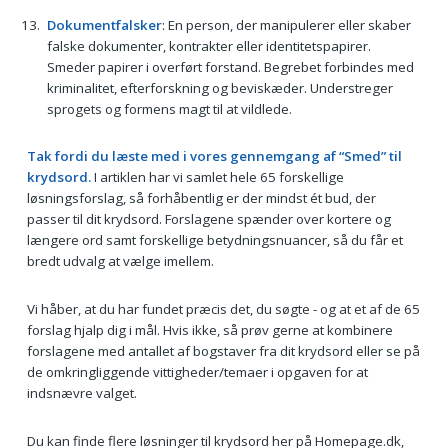
Dokumentfalsker
: En person, der manipulerer eller skaber
falske dokumenter, kontrakter eller identitetspapirer.
Smeder papirer i overført forstand. Begrebet forbindes med
kriminalitet, efterforskning og beviskæder. Understreger
sprogets og formens magt til at vildlede.
Tak fordi du læste med i vores gennemgang af “Smed” til
krydsord.
I artiklen har vi samlet hele 65 forskellige
løsningsforslag, så forhåbentlig er der mindst ét bud, der
passer til dit krydsord. Forslagene spænder over kortere og
længere ord samt forskellige betydningsnuancer, så du får et
bredt udvalg at vælge imellem.
Vi håber, at du har fundet præcis det, du søgte - og at et af de 65
forslag hjalp dig i mål. Hvis ikke, så prøv gerne at kombinere
forslagene med antallet af bogstaver fra dit krydsord eller se på
de omkringliggende vittigheder/temaer i opgaven for at
indsnævre valget.
Du kan finde flere løsninger til krydsord her på Homepage.dk,