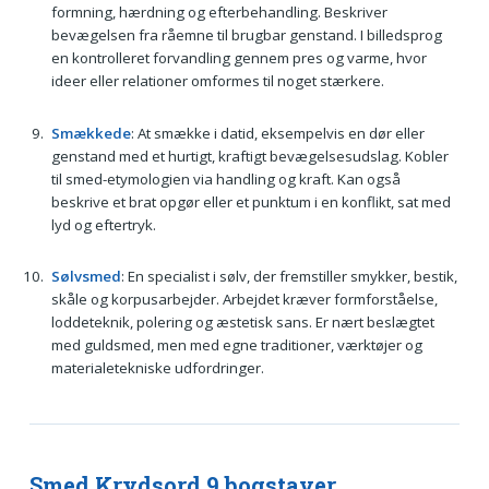
formning, hærdning og efterbehandling. Beskriver
bevægelsen fra råemne til brugbar genstand. I billedsprog
en kontrolleret forvandling gennem pres og varme, hvor
ideer eller relationer omformes til noget stærkere.
Smækkede
: At smække i datid, eksempelvis en dør eller
genstand med et hurtigt, kraftigt bevægelsesudslag. Kobler
til smed-etymologien via handling og kraft. Kan også
beskrive et brat opgør eller et punktum i en konflikt, sat med
lyd og eftertryk.
Sølvsmed
: En specialist i sølv, der fremstiller smykker, bestik,
skåle og korpusarbejder. Arbejdet kræver formforståelse,
loddeteknik, polering og æstetisk sans. Er nært beslægtet
med guldsmed, men med egne traditioner, værktøjer og
materialetekniske udfordringer.
Smed Krydsord 9 bogstaver