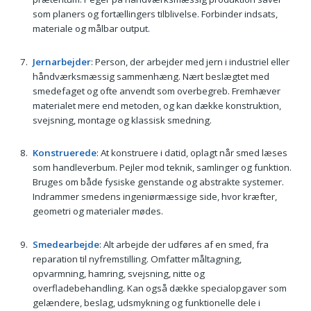
som planers og fortællingers tilblivelse. Forbinder indsats,
materiale og målbar output.
Jernarbejder
: Person, der arbejder med jern i industriel eller
håndværksmæssig sammenhæng. Nært beslægtet med
smedefaget og ofte anvendt som overbegreb. Fremhæver
materialet mere end metoden, og kan dække konstruktion,
svejsning, montage og klassisk smedning.
Konstruerede
: At konstruere i datid, oplagt når smed læses
som handleverbum. Pejler mod teknik, samlinger og funktion.
Bruges om både fysiske genstande og abstrakte systemer.
Indrammer smedens ingeniørmæssige side, hvor kræfter,
geometri og materialer mødes.
Smedearbejde
: Alt arbejde der udføres af en smed, fra
reparation til nyfremstilling. Omfatter måltagning,
opvarmning, hamring, svejsning, nitte og
overfladebehandling. Kan også dække specialopgaver som
gelændere, beslag, udsmykning og funktionelle dele i