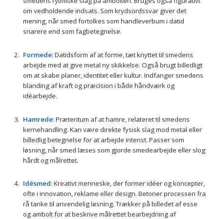
smedens rytmiske slag på ambolten. Bruges også figurativt
om vedholdende indsats. Som krydsordssvar giver det
mening, når smed fortolkes som handleverbum i datid
snarere end som fagbetegnelse.
Formede
: Datidsform af at forme, tæt knyttet til smedens
arbejde med at give metal ny skikkelse. Også brugt billedligt
om at skabe planer, identitet eller kultur. Indfanger smedens
blanding af kraft og præcision i både håndværk og
idéarbejde.
Hamrede
: Præteritum af at hamre, relateret til smedens
kernehandling. Kan være direkte fysisk slag mod metal eller
billedlig betegnelse for at arbejde intenst. Passer som
løsning, når smed læses som gjorde smedearbejde eller slog
hårdt og målrettet.
Idésmed
: Kreativt menneske, der former idéer og koncepter,
ofte i innovation, reklame eller design. Betoner processen fra
rå tanke til anvendelig løsning. Trækker på billedet af esse
og ambolt for at beskrive målrettet bearbejdning af