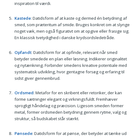
inspiration til værdi.
Kastede
: Datidsform af at kaste og dermed én betydning af
smed, som præteritum af smide. Bruges konkret om at slynge
noget væk, men også figurativt om at opgive eller frasige sig.
En klassisk tvetydighed i danske krydsordsledetråde.
Opfandt
: Datidsform for at opfinde, relevant når smed
betyder smedede en plan eller løsning. Indikerer originalitet
og nytænkning. Forbinder smedens kreative potentiale med
systematisk udvikling, hvor gentagne forsøg og erfaring til
sidst giver gennembrud.
Ordsmed
: Metafor for en skribent eller retoriker, der kan
forme sætninger elegant og virkningsfuldt. Fremhæver
sprogligt håndelag og præcision. Ligesom smeden former
metal, former ordsmeden betydning gennem rytme, valg og
struktur, så budskabet står stærkt.
Pønsede
: Datidsform for at pønse, der betyder at tænke ud