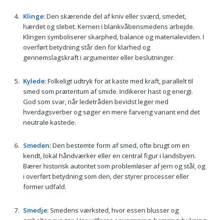
Klinge
: Den skærende del af kniv eller sværd, smedet,
hærdet og slebet. Kernen i blankvåbensmedens arbejde.
Klingen symboliserer skarphed, balance og materialeviden. I
overført betydning står den for klarhed og
gennemslagskraft i argumenter eller beslutninger.
Kylede
: Folkeligt udtryk for at kaste med kraft, parallelt til
smed som præteritum af smide. Indikerer hast og energi.
God som svar, når ledetråden bevidst leger med
hverdagsverber og søger en mere farverig variant end det
neutrale kastede.
Smeden
: Den bestemte form af smed, ofte brugt om en
kendt, lokal håndværker eller en central figur i landsbyen.
Bærer historisk autoritet som problemløser af jern og stål, og
i overført betydning som den, der styrer processer eller
former udfald.
Smedje
: Smedens værksted, hvor essen blusser og