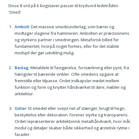
Disse 8 ord på 6 bogstaver passer til krydsord-ledetråden
'Smed'.
Ambolt
: Det massive smedeunderlag, som bærer og
modtager slagene fra hammeren. Ambolten er præcisionens
og styrkens partner i smedningen. Metaforisk billed for
fundamentet, hvorpå noget formes, eller for det stabile
modspil der gør udvikling mulig.
Beslag
: Metaldele til fastgørelse, forstærkning eller pynt, fra
hængsler til bærende vinkler. Ofte smedens opgave at
fremstille eller tilpasse. Ordet indkapsler mødet mellem
funktion og form og knytter håndværket til døre, møbler og
arkitektur.
Gitter
: Et smedet eller svejst net af stænger, brugt til hegn,
beskyttelse eller dekoration. Forener styrke og transparens.
Ordet repræsenterer arkitektonisk metalhåndværk, hvor mål,
modul og detaljer skaber både sikkerhed og æstetisk rytme i
facader.