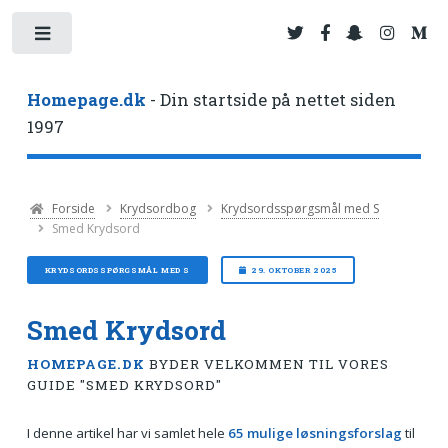
Toggle
Homepage.dk
- Din startside på nettet siden
1997
Forside
Krydsordbog
Krydsordsspørgsmål med S
Smed Krydsord
KRYDSORDSSPØRGSMÅL MED S
29. OKTOBER 2025
Smed Krydsord
HOMEPAGE.DK
BYDER VELKOMMEN TIL VORES
GUIDE "SMED KRYDSORD"
I denne artikel har vi samlet hele
65 mulige løsningsforslag
til