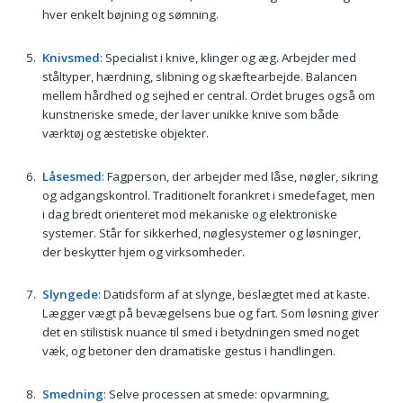
hver enkelt bøjning og sømning.
Knivsmed
: Specialist i knive, klinger og æg. Arbejder med
ståltyper, hærdning, slibning og skæftearbejde. Balancen
mellem hårdhed og sejhed er central. Ordet bruges også om
kunstneriske smede, der laver unikke knive som både
værktøj og æstetiske objekter.
Låsesmed
: Fagperson, der arbejder med låse, nøgler, sikring
og adgangskontrol. Traditionelt forankret i smedefaget, men
i dag bredt orienteret mod mekaniske og elektroniske
systemer. Står for sikkerhed, nøglesystemer og løsninger,
der beskytter hjem og virksomheder.
Slyngede
: Datidsform af at slynge, beslægtet med at kaste.
Lægger vægt på bevægelsens bue og fart. Som løsning giver
det en stilistisk nuance til smed i betydningen smed noget
væk, og betoner den dramatiske gestus i handlingen.
Smedning
: Selve processen at smede: opvarmning,