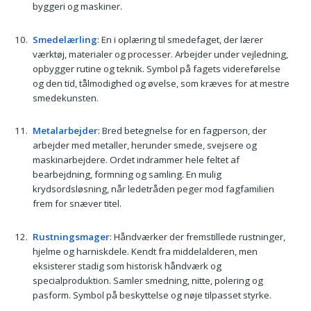
byggeri og maskiner.
Smedelærling
: En i oplæring til smedefaget, der lærer
værktøj, materialer og processer. Arbejder under vejledning,
opbygger rutine og teknik. Symbol på fagets videreførelse
og den tid, tålmodighed og øvelse, som kræves for at mestre
smedekunsten.
Metalarbejder
: Bred betegnelse for en fagperson, der
arbejder med metaller, herunder smede, svejsere og
maskinarbejdere. Ordet indrammer hele feltet af
bearbejdning, formning og samling. En mulig
krydsordsløsning, når ledetråden peger mod fagfamilien
frem for snæver titel.
Rustningsmager
: Håndværker der fremstillede rustninger,
hjelme og harniskdele. Kendt fra middelalderen, men
eksisterer stadig som historisk håndværk og
specialproduktion. Samler smedning, nitte, polering og
pasform. Symbol på beskyttelse og nøje tilpasset styrke.