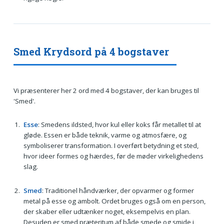
Smed Krydsord på 4 bogstaver
Vi præsenterer her 2 ord med 4 bogstaver, der kan bruges til
'Smed'.
Esse
: Smedens ildsted, hvor kul eller koks får metallet til at
gløde. Essen er både teknik, varme og atmosfære, og
symboliserer transformation. I overført betydning et sted,
hvor ideer formes og hærdes, før de møder virkelighedens
slag.
Smed
: Traditionel håndværker, der opvarmer og former
metal på esse og ambolt. Ordet bruges også om en person,
der skaber eller udtænker noget, eksempelvis en plan.
Desuden er smed præteritum af både smede og smide i