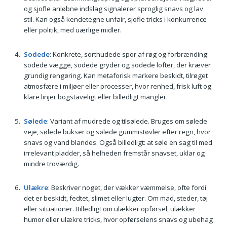
og sjofle anløbne indslag signalerer sproglig snavs og lav
stil. Kan også kendetegne unfair, sjofle tricks i konkurrence
eller politik, med uærlige midler.
Sodede
: Konkrete, sorthudede spor af røg og forbrænding:
sodede vægge, sodede gryder og sodede lofter, der kræver
grundig rengøring. Kan metaforisk markere beskidt, tilrøget
atmosfære i miljøer eller processer, hvor renhed, frisk luft og
klare linjer bogstaveligt eller billedligt mangler.
Sølede
: Variant af mudrede og tilsølede. Bruges om sølede
veje, sølede bukser og sølede gummistøvler efter regn, hvor
snavs og vand blandes. Også billedligt: at søle en sag til med
irrelevant pladder, så helheden fremstår snavset, uklar og
mindre troværdig.
Ulækre
: Beskriver noget, der vækker væmmelse, ofte fordi
det er beskidt, fedtet, slimet eller lugter. Om mad, steder, tøj
eller situationer. Billedligt om ulækker opførsel, ulækker
humor eller ulækre tricks, hvor opførselens snavs og ubehag