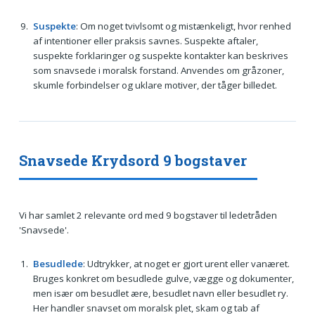
Suspekte
: Om noget tvivlsomt og mistænkeligt, hvor renhed
af intentioner eller praksis savnes. Suspekte aftaler,
suspekte forklaringer og suspekte kontakter kan beskrives
som snavsede i moralsk forstand. Anvendes om gråzoner,
skumle forbindelser og uklare motiver, der tåger billedet.
Snavsede Krydsord 9 bogstaver
Vi har samlet 2 relevante ord med 9 bogstaver til ledetråden
'Snavsede'.
Besudlede
: Udtrykker, at noget er gjort urent eller vanæret.
Bruges konkret om besudlede gulve, vægge og dokumenter,
men især om besudlet ære, besudlet navn eller besudlet ry.
Her handler snavset om moralsk plet, skam og tab af