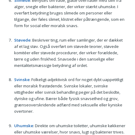
Slimede
: Benyttes om våde, glatte overflader med slim fra
alger, snegle eller bakterier, der virker stærkt uhumske. I
overført betydning bruges slimede om personer eller
tilgange, der føles slimet, klistret eller påtrængende, som en
form for social eller moralsk snavs.
Støvede
: Beskriver ting, rum eller samlinger, der er dækket
af et lag støv. Også overført om støvede teorier, støvede
komitéer eller støvede procedurer, der virker forældede,
tørre og uden friskhed. Snavsede i den sanselige eller
mentalitetsmæssige betydning af ordet.
Svinske
: Folkeligt-adjektivisk ord for noget dybt uappetitligt
eller moralsk frastødende. Svinske lokaler, svinske
vittigheder eller svinsk behandling peger på det beskidte,
dyriske og ufine. Bærer både fysisk snavsethed og grov,
grænseoverskridende adfærd med seksuelle eller kyniske
overtoner.
Uhumske
: Direkte om uhumske toiletter, uhumske køkkener
eller uhumske værelser, hvor snavs, lugt og bakterier trives.