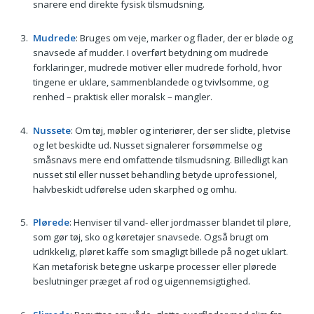
snarere end direkte fysisk tilsmudsning.
Mudrede
: Bruges om veje, marker og flader, der er bløde og
snavsede af mudder. I overført betydning om mudrede
forklaringer, mudrede motiver eller mudrede forhold, hvor
tingene er uklare, sammenblandede og tvivlsomme, og
renhed – praktisk eller moralsk – mangler.
Nussete
: Om tøj, møbler og interiører, der ser slidte, pletvise
og let beskidte ud. Nusset signalerer forsømmelse og
småsnavs mere end omfattende tilsmudsning. Billedligt kan
nusset stil eller nusset behandling betyde uprofessionel,
halvbeskidt udførelse uden skarphed og omhu.
Plørede
: Henviser til vand- eller jordmasser blandet til pløre,
som gør tøj, sko og køretøjer snavsede. Også brugt om
udrikkelig, pløret kaffe som smagligt billede på noget uklart.
Kan metaforisk betegne uskarpe processer eller plørede
beslutninger præget af rod og uigennemsigtighed.