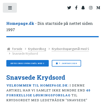
Toggle
Homepage.dk
- Din startside på nettet siden
1997
Forside
Krydsordbog
Krydsordsspørgsmål med S
Snavsede Krydsord
KRYDSORDSSPØRGSMÅL MED S
7. JANUAR 2026
Snavsede Krydsord
VELKOMMEN TIL HOMEPAGE.DK:
I DENNE
ARTIKEL HAR VI SAMLET IKKE MINDRE END
40
FORSKELLIGE LØSNINGSFORSLAG
TIL
KRYDSORDET MED LEDETRÅDEN "SNAVSEDE"