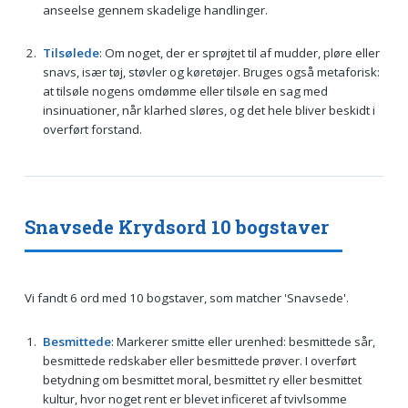
anseelse gennem skadelige handlinger.
Tilsølede
: Om noget, der er sprøjtet til af mudder, pløre eller
snavs, især tøj, støvler og køretøjer. Bruges også metaforisk:
at tilsøle nogens omdømme eller tilsøle en sag med
insinuationer, når klarhed sløres, og det hele bliver beskidt i
overført forstand.
Snavsede Krydsord 10 bogstaver
Vi fandt 6 ord med 10 bogstaver, som matcher 'Snavsede'.
Besmittede
: Markerer smitte eller urenhed: besmittede sår,
besmittede redskaber eller besmittede prøver. I overført
betydning om besmittet moral, besmittet ry eller besmittet
kultur, hvor noget rent er blevet inficeret af tvivlsomme