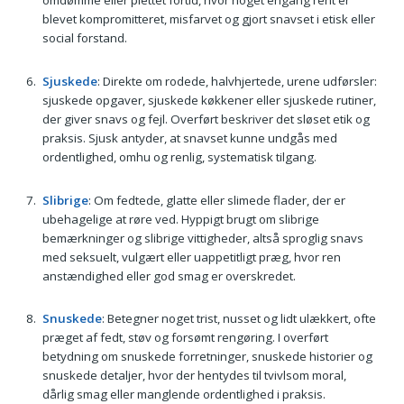
omdømme eller plettet fortid, hvor noget engang rent er
blevet kompromitteret, misfarvet og gjort snavset i etisk eller
social forstand.
Sjuskede
: Direkte om rodede, halvhjertede, urene udførsler:
sjuskede opgaver, sjuskede køkkener eller sjuskede rutiner,
der giver snavs og fejl. Overført beskriver det sløset etik og
praksis. Sjusk antyder, at snavset kunne undgås med
ordentlighed, omhu og renlig, systematisk tilgang.
Slibrige
: Om fedtede, glatte eller slimede flader, der er
ubehagelige at røre ved. Hyppigt brugt om slibrige
bemærkninger og slibrige vittigheder, altså sproglig snavs
med seksuelt, vulgært eller uappetitligt præg, hvor ren
anstændighed eller god smag er overskredet.
Snuskede
: Betegner noget trist, nusset og lidt ulækkert, ofte
præget af fedt, støv og forsømt rengøring. I overført
betydning om snuskede forretninger, snuskede historier og
snuskede detaljer, hvor der hentydes til tvivlsom moral,
dårlig smag eller manglende ordentlighed i praksis.