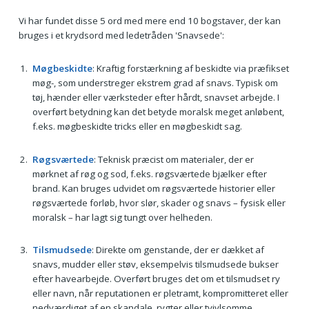
Vi har fundet disse 5 ord med mere end 10 bogstaver, der kan
bruges i et krydsord med ledetråden 'Snavsede':
Møgbeskidte
: Kraftig forstærkning af beskidte via præfikset
møg-, som understreger ekstrem grad af snavs. Typisk om
tøj, hænder eller værksteder efter hårdt, snavset arbejde. I
overført betydning kan det betyde moralsk meget anløbent,
f.eks. møgbeskidte tricks eller en møgbeskidt sag.
Røgsværtede
: Teknisk præcist om materialer, der er
mørknet af røg og sod, f.eks. røgsværtede bjælker efter
brand. Kan bruges udvidet om røgsværtede historier eller
røgsværtede forløb, hvor slør, skader og snavs – fysisk eller
moralsk – har lagt sig tungt over helheden.
Tilsmudsede
: Direkte om genstande, der er dækket af
snavs, mudder eller støv, eksempelvis tilsmudsede bukser
efter havearbejde. Overført bruges det om et tilsmudset ry
eller navn, når reputationen er pletramt, kompromitteret eller
nedværdiget af en skandale, rygter eller tvivlsomme