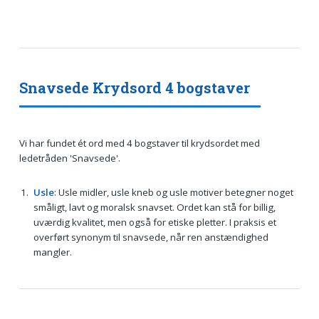
Snavsede Krydsord 4 bogstaver
Vi har fundet ét ord med 4 bogstaver til krydsordet med
ledetråden 'Snavsede'.
Usle
: Usle midler, usle kneb og usle motiver betegner noget
småligt, lavt og moralsk snavset. Ordet kan stå for billig,
uværdig kvalitet, men også for etiske pletter. I praksis et
overført synonym til snavsede, når ren anstændighed
mangler.