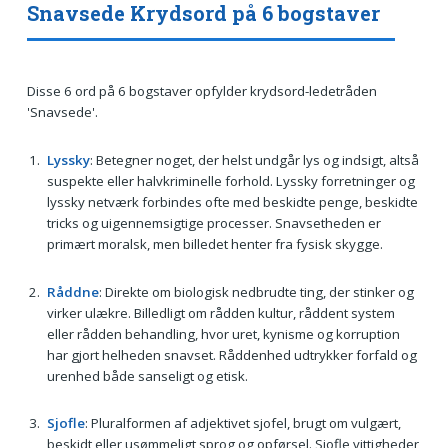
Snavsede Krydsord på 6 bogstaver
Disse 6 ord på 6 bogstaver opfylder krydsord-ledetråden
'Snavsede'.
Lyssky
: Betegner noget, der helst undgår lys og indsigt, altså
suspekte eller halvkriminelle forhold. Lyssky forretninger og
lyssky netværk forbindes ofte med beskidte penge, beskidte
tricks og uigennemsigtige processer. Snavsetheden er
primært moralsk, men billedet henter fra fysisk skygge.
Råddne
: Direkte om biologisk nedbrudte ting, der stinker og
virker ulækre. Billedligt om rådden kultur, råddent system
eller rådden behandling, hvor uret, kynisme og korruption
har gjort helheden snavset. Råddenhed udtrykker forfald og
urenhed både sanseligt og etisk.
Sjofle
: Pluralformen af adjektivet sjofel, brugt om vulgært,
beskidt eller usømmeligt sprog og opførsel. Sjofle vittigheder