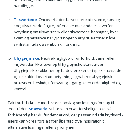
handlinger.
Tilsværtede
: Om overflader farvet sorte af sværte, støv og
sod; tilsværtede fingre, lofter eller maskindele. I overført
betydning om tilsværtet ry eller tilsværtede hensigter, hvor
skam og mistanke har gjort noget pletfyldt. Betoner både
synligt smuds og symbolsk mørkning.
Uhygiejniske
: Neutral-fagligt ord for forhold, vaner eller
miljøer, der ikke lever op til hygiejniske standarder.
Uhygiejniske køkkener og badeværelser er typisk snavsede
og risikable. I overført betydning signalerer uhygiejnisk
praksis en beskidt, uforsvarlig tilgang uden ordentlighed og
kontrol.
Tak fordi du læste med i vores opslag om løsningsforslag til
ledetråden
Snavsede
. Vi har samlet 40 forskellige bud, så
forhåbentlig har du fundet det ord, der passer ind i dit krydsord -
ellers kan vores forslag forhåbentlig give inspiration til
alternative løsninger eller synonymer.