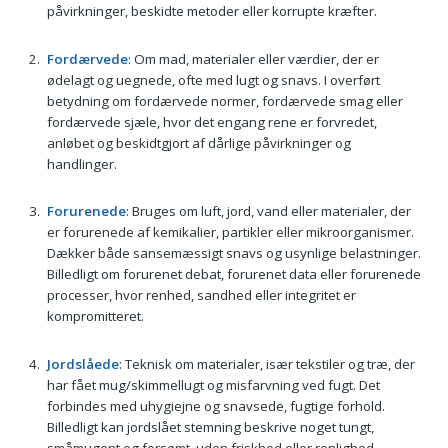
påvirkninger, beskidte metoder eller korrupte kræfter.
Fordærvede
: Om mad, materialer eller værdier, der er
ødelagt og uegnede, ofte med lugt og snavs. I overført
betydning om fordærvede normer, fordærvede smag eller
fordærvede sjæle, hvor det engang rene er forvredet,
anløbet og beskidtgjort af dårlige påvirkninger og
handlinger.
Forurenede
: Bruges om luft, jord, vand eller materialer, der
er forurenede af kemikalier, partikler eller mikroorganismer.
Dækker både sansemæssigt snavs og usynlige belastninger.
Billedligt om forurenet debat, forurenet data eller forurenede
processer, hvor renhed, sandhed eller integritet er
kompromitteret.
Jordslåede
: Teknisk om materialer, især tekstiler og træ, der
har fået mug/skimmellugt og misfarvning ved fugt. Det
forbindes med uhygiejne og snavsede, fugtige forhold.
Billedligt kan jordslået stemning beskrive noget tungt,
småmugent og forsømt, uden friskhed eller renlighed.