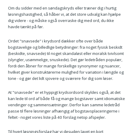
Om du sidder med en søndagskryds eller træner dig i hurtig
løsningshastighed, så håber vi, at det store udvalg kan hjælpe
dig videre - og måske også overraske dig med ord, du ikke
havde tænkt på før.
Ordet "snavsede" i krydsord dækker ofte over både
bogstavelige og billedlige betydninger: fra noget fysisk beskidt
(beskidte, snavsede) til noget skandaløst eller moralsk tvivlsomt
(slyngler, usømmelige, snuskede). Det gør ledetråden populær,
fordi den åbner for mange forskellige synonymer og nuancer,
hvilket giver konstruktørerne mulighed for variation i længde og
tone - og gør det lidt sjovere og sværere for dig som løser.
At "snavsede" er et hyppigt krydsordsord skyldes også, at det
kan lede til ord af både få og mange bogstaver samt idiomatiske
vendinger og sammensætninger. Derfor kan samme ledetråd
passe til flere løsninger afhængig af bogstavsplaceringerne i
feltet - noget vores liste på 40 forslag netop afspejler.
Til hvert løsningsforslag har vi desuden lavet en kort