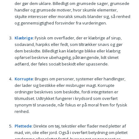
der gør dem uklare. Billedligt om grumsede sager, grumsede
handler og grumsede motiver, hvor skumle elementer,
skjulte interesser eller moralsk smuds blander sig, så renhed
og gennemsigtighed forsvinder fra vurderingen.
Klæbrige
: Fysisk om overflader, der er klæbrige af sirup,
sodavand, harpiks eller fedt, som tiltrækker snavs og gør
dem beskidte. Billedligt kan klæbrige blikke eller klæbrig
opførsel beskrive ubehagelig, påtrængende, lidt slimet
adfærd, der føles socialt beskidt eller upassende.
Korrupte
: Bruges om personer, systemer eller handlinger,
der lader sig bestikke eller misbruger magt. Korrupte
ordninger beskrives som beskidte, fordi integriteten er
tilsmudset. Udtrykket fungerer i krydsord som overført
synonym til snavsede, når fokus er på moral frem for fysisk
renhed.
Plettede
: Direkte om tøj, tekstiler eller flader med pletter af
mad, vin, olie eller jord. Også i overført betydning om plettet