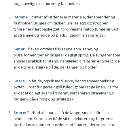
bogstaveligt talt snører og fastholder.
Remme
: Strimler af læder eller materiale, der spænder og
fastholder. Bruges om tasker, ure, seletøj og stropper.
‘Snører’ er nært beslægtet, fordi remme netop fungerer ved
at stramme og holde på plads, ligesom en snøre gør.
Sener
: I fiskeri omtales fiskesene som ‘sene’, og
pluralformen ‘sener’ bruges i dagligt sprog. De fungerer som
snører i praktisk forstand. Parallellen til ‘snører’ er tydelig: de
er de tynde, stærke tråde, der fanger og holder.
Snare
: En fælde, typisk med løkke, der strammer omkring
byttet. Ordet fungerer også billedligt om listige kneb. Derfor
er det et oplagt svar på ‘snører’, idet snaren strammer og
fanger – både fysisk og strategisk.
Snore
: Flerhed af snor, altså de lange, smalle bånd til at
binde med. Snore kan både sikre, dekorere og begrænse.
Derfor korresponderer ordet med ‘snører’, idet snore er de