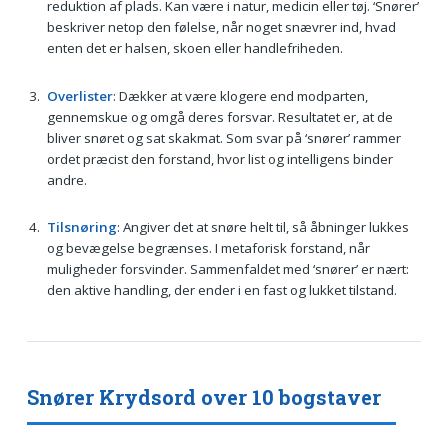
reduktion af plads. Kan være i natur, medicin eller tøj. ‘Snører’
beskriver netop den følelse, når noget snævrer ind, hvad
enten det er halsen, skoen eller handlefriheden.
Overlister
: Dækker at være klogere end modparten,
gennemskue og omgå deres forsvar. Resultatet er, at de
bliver snøret og sat skakmat. Som svar på ‘snører’ rammer
ordet præcist den forstand, hvor list og intelligens binder
andre.
Tilsnøring
: Angiver det at snøre helt til, så åbninger lukkes
og bevægelse begrænses. I metaforisk forstand, når
muligheder forsvinder. Sammenfaldet med ‘snører’ er nært:
den aktive handling, der ender i en fast og lukket tilstand.
Snører Krydsord over 10 bogstaver