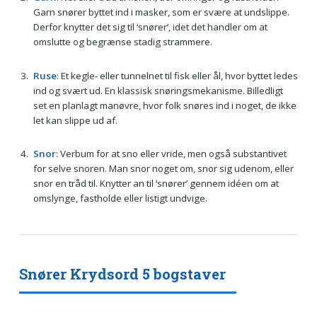
Garn snører byttet ind i masker, som er svære at undslippe.
Derfor knytter det sig til ‘snører’, idet det handler om at
omslutte og begrænse stadig strammere.
Ruse
: Et kegle- eller tunnelnet til fisk eller ål, hvor byttet ledes
ind og svært ud. En klassisk snøringsmekanisme. Billedligt
set en planlagt manøvre, hvor folk snøres ind i noget, de ikke
let kan slippe ud af.
Snor
: Verbum for at sno eller vride, men også substantivet
for selve snoren. Man snor noget om, snor sig udenom, eller
snor en tråd til. Knytter an til ‘snører’ gennem idéen om at
omslynge, fastholde eller listigt undvige.
Snører Krydsord 5 bogstaver