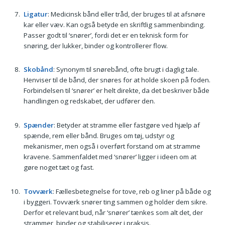
Ligatur
: Medicinsk bånd eller tråd, der bruges til at afsnøre
kar eller væv. Kan også betyde en skriftlig sammenbinding.
Passer godt til ‘snører’, fordi det er en teknisk form for
snøring, der lukker, binder og kontrollerer flow.
Skobånd
: Synonym til snørebånd, ofte brugt i daglig tale.
Henviser til de bånd, der snøres for at holde skoen på foden.
Forbindelsen til ‘snører’ er helt direkte, da det beskriver både
handlingen og redskabet, der udfører den.
Spænder
: Betyder at stramme eller fastgøre ved hjælp af
spænde, rem eller bånd. Bruges om tøj, udstyr og
mekanismer, men også i overført forstand om at stramme
kravene. Sammenfaldet med ‘snører’ ligger i ideen om at
gøre noget tæt og fast.
Tovværk
: Fællesbetegnelse for tove, reb og liner på både og
i byggeri. Tovværk snører ting sammen og holder dem sikre.
Derfor et relevant bud, når ‘snører’ tænkes som alt det, der
strammer, binder og stabiliserer i praksis.