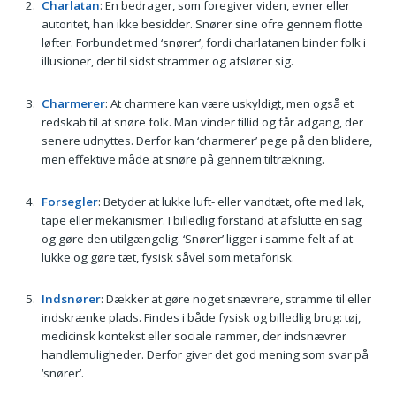
Charlatan
: En bedrager, som foregiver viden, evner eller
autoritet, han ikke besidder. Snører sine ofre gennem flotte
løfter. Forbundet med ‘snører’, fordi charlatanen binder folk i
illusioner, der til sidst strammer og afslører sig.
Charmerer
: At charmere kan være uskyldigt, men også et
redskab til at snøre folk. Man vinder tillid og får adgang, der
senere udnyttes. Derfor kan ‘charmerer’ pege på den blidere,
men effektive måde at snøre på gennem tiltrækning.
Forsegler
: Betyder at lukke luft- eller vandtæt, ofte med lak,
tape eller mekanismer. I billedlig forstand at afslutte en sag
og gøre den utilgængelig. ‘Snører’ ligger i samme felt af at
lukke og gøre tæt, fysisk såvel som metaforisk.
Indsnører
: Dækker at gøre noget snævrere, stramme til eller
indskrænke plads. Findes i både fysisk og billedlig brug: tøj,
medicinsk kontekst eller sociale rammer, der indsnævrer
handlemuligheder. Derfor giver det god mening som svar på
‘snører’.