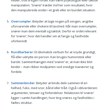
midler, ofte til egen fordel. Kan være psykologisk eller taktisk
manipulation. ‘Snører’ træder ind her som resultatet, hvor
den manipulerede ender i et greb eller en bundet situation.
Overrumpler
: Betyder at tage nogen på sengen, angribe
uforvarende eller chokere til tavshed. Når man overrumpler,
snører man dem mentalt og taktisk. Derfor er ordet relevant
for ‘snører’, hvor det handler om at fange og fastholde
uforberedt.
Rundbarberer
: Et idiomatisk verbum for at snyde grundigt,
flå eller udnytte en person. Kan bruges humoristisk eller
barskt. Sammenhængen med ‘snører’ er, at man ikke blot
binder – man ribber modparten ved snedige manøvrer og
fordele.
Sammenbinder
: Betyder at binde dele sammen til en
helhed, f.eks. med snor, bånd eller tråd. Også i idéverdenen:
argumenter, temaer og forbindelser. Relationen til ‘snører’
ligger i samle-handlingen, hvor ting snøres og fastholdes i
fælles struktur.