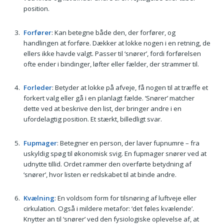
position.
Forfører
: Kan betegne både den, der forfører, og
handlingen at forføre. Dækker at lokke nogen i en retning, de
ellers ikke havde valgt. Passer til ‘snører’, fordi forførelsen
ofte ender i bindinger, løfter eller fælder, der strammer til.
Forleder
: Betyder at lokke på afveje, få nogen til at træffe et
forkert valg eller gå i en planlagt fælde. ‘Snører’ matcher
dette ved at beskrive den list, der bringer andre i en
ufordelagtig position. Et stærkt, billedligt svar.
Fupmager
: Betegner en person, der laver fupnumre – fra
uskyldig spøg til økonomisk svig. En fupmager snører ved at
udnytte tillid. Ordet rammer den overførte betydning af
‘snører’, hvor listen er redskabet til at binde andre.
Kvælning
: En voldsom form for tilsnøring af luftveje eller
cirkulation. Også i mildere metafor: ‘det føles kvælende’.
Knytter an til ‘snører’ ved den fysiologiske oplevelse af, at