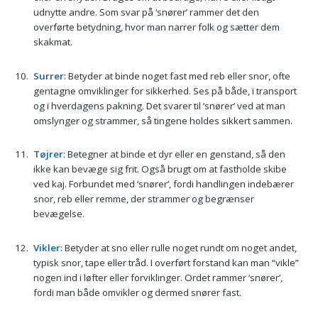
udnytte andre. Som svar på ‘snører’ rammer det den
overførte betydning, hvor man narrer folk og sætter dem
skakmat.
Surrer
: Betyder at binde noget fast med reb eller snor, ofte
gentagne omviklinger for sikkerhed. Ses på både, i transport
og i hverdagens pakning. Det svarer til ‘snører’ ved at man
omslynger og strammer, så tingene holdes sikkert sammen.
Tøjrer
: Betegner at binde et dyr eller en genstand, så den
ikke kan bevæge sig frit. Også brugt om at fastholde skibe
ved kaj. Forbundet med ‘snører’, fordi handlingen indebærer
snor, reb eller remme, der strammer og begrænser
bevægelse.
Vikler
: Betyder at sno eller rulle noget rundt om noget andet,
typisk snor, tape eller tråd. I overført forstand kan man “vikle”
nogen ind i løfter eller forviklinger. Ordet rammer ‘snører’,
fordi man både omvikler og dermed snører fast.