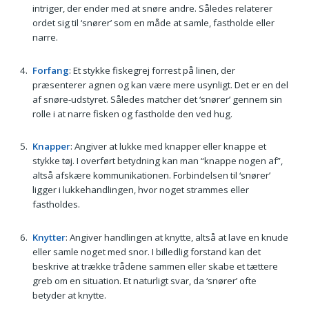
intriger, der ender med at snøre andre. Således relaterer
ordet sig til ‘snører’ som en måde at samle, fastholde eller
narre.
Forfang
: Et stykke fiskegrej forrest på linen, der
præsenterer agnen og kan være mere usynligt. Det er en del
af snøre-udstyret. Således matcher det ‘snører’ gennem sin
rolle i at narre fisken og fastholde den ved hug.
Knapper
: Angiver at lukke med knapper eller knappe et
stykke tøj. I overført betydning kan man “knappe nogen af”,
altså afskære kommunikationen. Forbindelsen til ‘snører’
ligger i lukkehandlingen, hvor noget strammes eller
fastholdes.
Knytter
: Angiver handlingen at knytte, altså at lave en knude
eller samle noget med snor. I billedlig forstand kan det
beskrive at trække trådene sammen eller skabe et tættere
greb om en situation. Et naturligt svar, da ‘snører’ ofte
betyder at knytte.