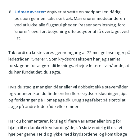
Udmanøvrerer
: Angiver at sætte en modpart i en dårlig
position gennem taktiske træk. Man snører modstanderen
ved at lukke alle flugtmuligheder. Passer som løsning, fordi
‘snører’ i overført betydning ofte betyder at få overtaget ved
list.
Tak fordi du læste vores gennemgang af 72 mulige løsninger på
ledetråden "Snører". Som krydsordsekspert har jeg samlet
forslagene for at gøre dit løsningsarbejde lettere - vi håbede, at
du har fundet det, du søgte.
Hvis du stadig mangler idéer eller vil dobbelttjekke stavemåder
og varianter, kan du finde endnu flere krydsordsløsninger, tips
og forklaringer på Homepage.dk. Brug søgefeltet på sitet til at
søge på andre ledetråde eller emner.
Har du kommentarer, forslag til flere varianter eller brug for
hjælp til en konkret krydsordsgåde, så skriv endelig til os - vi
hjælper gerne. Held og lykke med krydsordene, og kom tilbage