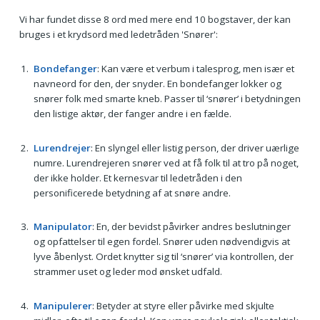
Vi har fundet disse 8 ord med mere end 10 bogstaver, der kan
bruges i et krydsord med ledetråden 'Snører':
Bondefanger
: Kan være et verbum i talesprog, men især et
navneord for den, der snyder. En bondefanger lokker og
snører folk med smarte kneb. Passer til ‘snører’ i betydningen
den listige aktør, der fanger andre i en fælde.
Lurendrejer
: En slyngel eller listig person, der driver uærlige
numre. Lurendrejeren snører ved at få folk til at tro på noget,
der ikke holder. Et kernesvar til ledetråden i den
personificerede betydning af at snøre andre.
Manipulator
: En, der bevidst påvirker andres beslutninger
og opfattelser til egen fordel. Snører uden nødvendigvis at
lyve åbenlyst. Ordet knytter sig til ‘snører’ via kontrollen, der
strammer uset og leder mod ønsket udfald.
Manipulerer
: Betyder at styre eller påvirke med skjulte