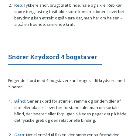
Reb
: Tykkere snor, brugt til at binde, hale og sikre. Reb kan
snøre tung last og fastholde store konstruktioner. I overført
betydning kan et ‘reb’ også være det, man har om halsen –
altså en truende, snørende kraft.
Snører Krydsord 4 bogstaver
Følgende 4 ord med 4 bogstaver kan bruges i dit krydsord med
'Snører'.
Bånd
: Generisk ord for strimler, remme og bindemidler af
stof eller plastik. I overført forstand taler man om sociale
bånd, der ‘snører’ eller forpligter. Således peger det på både
det fysiske greb og den relationelle binding.
Garn
: Net eller tråd til fiskeri, der omringer og fastholder.