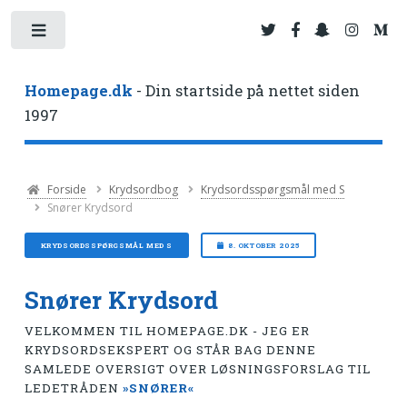
Toggle
Homepage.dk
- Din startside på nettet siden
1997
Forside
Krydsordbog
Krydsordsspørgsmål med S
Snører Krydsord
KRYDSORDSSPØRGSMÅL MED S
8. OKTOBER 2025
Snører Krydsord
VELKOMMEN TIL HOMEPAGE.DK - JEG ER
KRYDSORDSEKSPERT OG STÅR BAG DENNE
SAMLEDE OVERSIGT OVER LØSNINGSFORSLAG TIL
LEDETRÅDEN
»SNØRER«