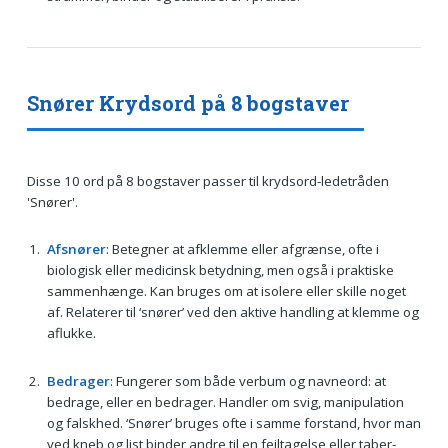
Snører Krydsord på 8 bogstaver
Disse 10 ord på 8 bogstaver passer til krydsord-ledetråden
'Snører'.
Afsnører
: Betegner at afklemme eller afgrænse, ofte i
biologisk eller medicinsk betydning, men også i praktiske
sammenhænge. Kan bruges om at isolere eller skille noget
af. Relaterer til ‘snører’ ved den aktive handling at klemme og
aflukke.
Bedrager
: Fungerer som både verbum og navneord: at
bedrage, eller en bedrager. Handler om svig, manipulation
og falskhed. ‘Snører’ bruges ofte i samme forstand, hvor man
ved kneb og list binder andre til en fejltagelse eller taber-