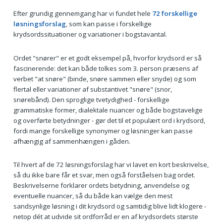
Efter grundig gennemgang har vi fundet hele
72 forskellige
løsningsforslag
, som kan passe i forskellige
krydsordssituationer og variationer i bogstavantal.
Ordet "snører" er et godt eksempel på, hvorfor krydsord er så
fascinerende: det kan både tolkes som 3. person præsens af
verbet "at snøre" (binde, snøre sammen eller snyde) og som
flertal eller variationer af substantivet "snøre" (snor,
snørebånd). Den sproglige tvetydighed - forskellige
grammatiske former, dialektale nuancer og både bogstavelige
og overførte betydninger - gør det til et populært ord i krydsord,
fordi mange forskellige synonymer og løsninger kan passe
afhængig af sammenhængen i gåden.
Til hvert af de 72 løsningsforslag har vi lavet en kort beskrivelse,
så du ikke bare får et svar, men også forståelsen bag ordet.
Beskrivelserne forklarer ordets betydning, anvendelse og
eventuelle nuancer, så du både kan vælge den mest
sandsynlige løsning i dit krydsord og samtidig blive lidt klogere -
netop dét at udvide sit ordforråd er en af krydsordets største