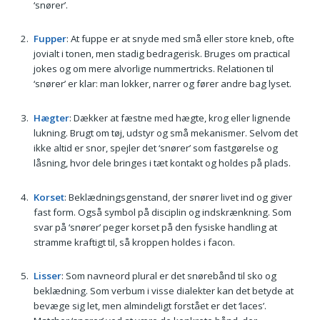
‘snører’.
Fupper
: At fuppe er at snyde med små eller store kneb, ofte
jovialt i tonen, men stadig bedragerisk. Bruges om practical
jokes og om mere alvorlige nummertricks. Relationen til
‘snører’ er klar: man lokker, narrer og fører andre bag lyset.
Hægter
: Dækker at fæstne med hægte, krog eller lignende
lukning. Brugt om tøj, udstyr og små mekanismer. Selvom det
ikke altid er snor, spejler det ‘snører’ som fastgørelse og
låsning, hvor dele bringes i tæt kontakt og holdes på plads.
Korset
: Beklædningsgenstand, der snører livet ind og giver
fast form. Også symbol på disciplin og indskrænkning. Som
svar på ‘snører’ peger korset på den fysiske handling at
stramme kraftigt til, så kroppen holdes i facon.
Lisser
: Som navneord plural er det snørebånd til sko og
beklædning. Som verbum i visse dialekter kan det betyde at
bevæge sig let, men almindeligt forstået er det ‘laces’.