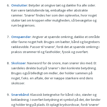
Omslutter
: Betyder at omgive tæt og dække fra alle sider.
Kan være tætsluttende tøj, emballage eller abstrakte
rammer. ‘Snører’ findes her som den oplevelse, hvor noget
slutter tæt om kroppen eller muligheden, så bevægelse og
rum begrænses.
Omspænder
: Angiver at spænde omkring, dække et område
eller favne noget helt. Bruges om bælter, bånd og begrebers
rækkevidde. Passer til ‘snører’, fordi det at spænde omkring i
praksis strammer til og fastholder, fysisk og overført.
Skolisser
: Navneord for de snore, man snører sko med. Et
særdeles direkte bud på ‘snører’ i den konkrete betydning.
Bruges også billedligt om midler, der holder sammen på
noget, f.eks. en aftale, der er næppe stærkere end dens
skolisser.
Snørebånd
: Klassisk betegnelse for bånd i sko, støvler og
beklædning. I overført betydning et symbol på det, der binder
og holder ting på plads. Et oplagt krydsordsvar, fordi ‘snører’