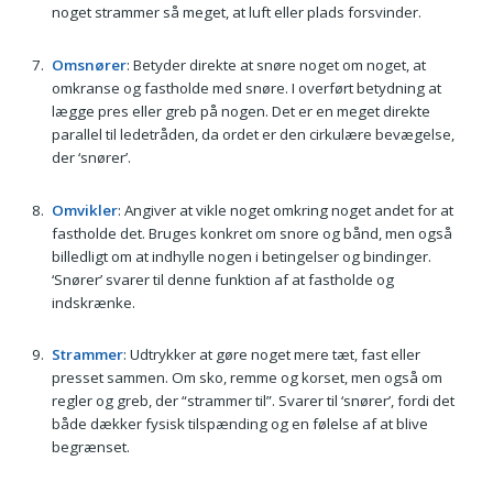
noget strammer så meget, at luft eller plads forsvinder.
Omsnører
: Betyder direkte at snøre noget om noget, at
omkranse og fastholde med snøre. I overført betydning at
lægge pres eller greb på nogen. Det er en meget direkte
parallel til ledetråden, da ordet er den cirkulære bevægelse,
der ‘snører’.
Omvikler
: Angiver at vikle noget omkring noget andet for at
fastholde det. Bruges konkret om snore og bånd, men også
billedligt om at indhylle nogen i betingelser og bindinger.
‘Snører’ svarer til denne funktion af at fastholde og
indskrænke.
Strammer
: Udtrykker at gøre noget mere tæt, fast eller
presset sammen. Om sko, remme og korset, men også om
regler og greb, der “strammer til”. Svarer til ‘snører’, fordi det
både dækker fysisk tilspænding og en følelse af at blive
begrænset.