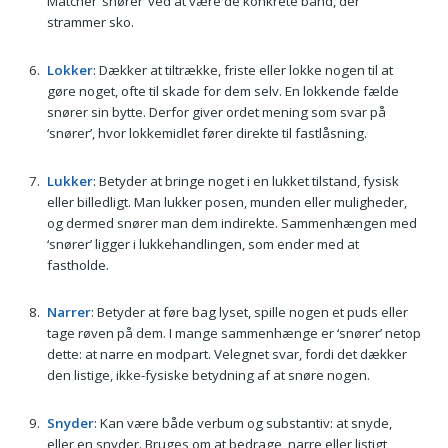
Matcher ‘snører’ ved at være de konkrete bånd, der
strammer sko.
Lokker
: Dækker at tiltrække, friste eller lokke nogen til at
gøre noget, ofte til skade for dem selv. En lokkende fælde
snører sin bytte. Derfor giver ordet mening som svar på
‘snører’, hvor lokkemidlet fører direkte til fastlåsning.
Lukker
: Betyder at bringe noget i en lukket tilstand, fysisk
eller billedligt. Man lukker posen, munden eller muligheder,
og dermed snører man dem indirekte. Sammenhængen med
‘snører’ ligger i lukkehandlingen, som ender med at
fastholde.
Narrer
: Betyder at føre bag lyset, spille nogen et puds eller
tage røven på dem. I mange sammenhænge er ‘snører’ netop
dette: at narre en modpart. Velegnet svar, fordi det dækker
den listige, ikke-fysiske betydning af at snøre nogen.
Snyder
: Kan være både verbum og substantiv: at snyde,
eller en snyder. Bruges om at bedrage, narre eller listigt