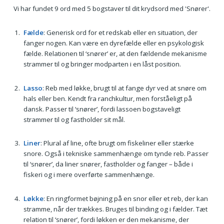
Vi har fundet 9 ord med 5 bogstaver til dit krydsord med 'Snører'.
Fælde
: Generisk ord for et redskab eller en situation, der
fanger nogen. Kan være en dyrefælde eller en psykologisk
fælde. Relationen til ‘snører’ er, at den fældende mekanisme
strammer til og bringer modparten i en låst position.
Lasso
: Reb med løkke, brugt til at fange dyr ved at snøre om
hals eller ben. Kendt fra ranchkultur, men forståeligt på
dansk. Passer til ‘snører’, fordi lassoen bogstaveligt
strammer til og fastholder sit mål.
Liner
: Plural af line, ofte brugt om fiskeliner eller stærke
snore. Også i tekniske sammenhænge om tynde reb. Passer
til ‘snører’, da liner snører, fastholder og fanger – både i
fiskeri og i mere overførte sammenhænge.
Løkke
: En ringformet bøjning på en snor eller et reb, der kan
stramme, når der trækkes. Bruges til binding og i fælder. Tæt
relation til ‘snører’, fordi løkken er den mekanisme, der