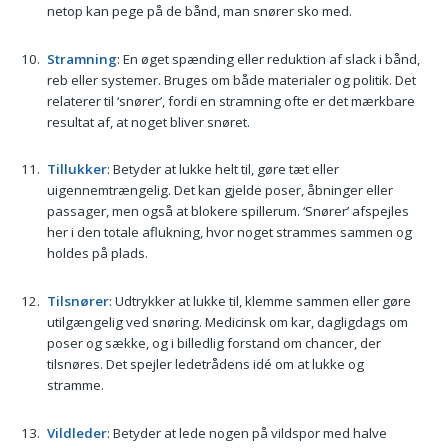
netop kan pege på de bånd, man snører sko med.
Stramning
: En øget spænding eller reduktion af slack i bånd,
reb eller systemer. Bruges om både materialer og politik. Det
relaterer til ‘snører’, fordi en stramning ofte er det mærkbare
resultat af, at noget bliver snøret.
Tillukker
: Betyder at lukke helt til, gøre tæt eller
uigennemtrængelig. Det kan gjelde poser, åbninger eller
passager, men også at blokere spillerum. ‘Snører’ afspejles
her i den totale aflukning, hvor noget strammes sammen og
holdes på plads.
Tilsnører
: Udtrykker at lukke til, klemme sammen eller gøre
utilgængelig ved snøring. Medicinsk om kar, dagligdags om
poser og sække, og i billedlig forstand om chancer, der
tilsnøres. Det spejler ledetrådens idé om at lukke og
stramme.
Vildleder
: Betyder at lede nogen på vildspor med halve