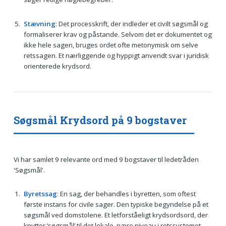
Stævning
: Det processkrift, der indleder et civilt søgsmål og
formaliserer krav og påstande. Selvom det er dokumentet og
ikke hele sagen, bruges ordet ofte metonymisk om selve
retssagen. Et nærliggende og hyppigt anvendt svar i juridisk
orienterede krydsord.
Søgsmål Krydsord på 9 bogstaver
Vi har samlet 9 relevante ord med 9 bogstaver til ledetråden
'Søgsmål'.
Byretssag
: En sag, der behandles i byretten, som oftest
første instans for civile sager. Den typiske begyndelse på et
søgsmål ved domstolene. Et letforståeligt krydsordsord, der
knytter ‘søgsmål’ til det lokale, nære niveau i retssystemet.