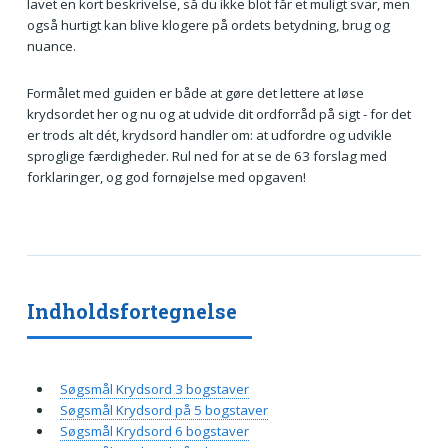
lavet en kort beskrivelse, så du ikke blot får et muligt svar, men
også hurtigt kan blive klogere på ordets betydning, brug og
nuance.
Formålet med guiden er både at gøre det lettere at løse
krydsordet her og nu og at udvide dit ordforråd på sigt - for det
er trods alt dét, krydsord handler om: at udfordre og udvikle
sproglige færdigheder. Rul ned for at se de 63 forslag med
forklaringer, og god fornøjelse med opgaven!
Indholdsfortegnelse
Søgsmål Krydsord 3 bogstaver
Søgsmål Krydsord på 5 bogstaver
Søgsmål Krydsord 6 bogstaver