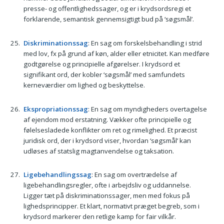
presse- og offentlighedssager, og er i krydsordsregi et
forklarende, semantisk gennemsigtigt bud på ‘søgsmål’.
Diskriminationssag
: En sag om forskelsbehandling i strid
med lov, fx på grund af køn, alder eller etnicitet. Kan medføre
godtgørelse og principielle afgørelser. I krydsord et
signifikant ord, der kobler ‘søgsmål’ med samfundets
kerneværdier om lighed og beskyttelse.
Ekspropriationssag
: En sag om myndigheders overtagelse
af ejendom mod erstatning. Vækker ofte principielle og
følelsesladede konflikter om ret og rimelighed. Et præcist
juridisk ord, der i krydsord viser, hvordan ‘søgsmål’ kan
udløses af statslig magtanvendelse og taksation.
Ligebehandlingssag
: En sag om overtrædelse af
ligebehandlingsregler, ofte i arbejdsliv og uddannelse.
Ligger tæt på diskriminationssager, men med fokus på
lighedsprincipper. Et klart, normativt præget begreb, som i
krydsord markerer den retlige kamp for fair vilkår.