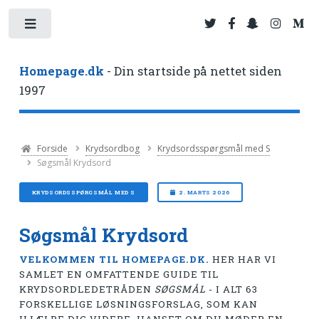
Toggle
Homepage.dk
- Din startside på nettet siden
1997
Forside
Krydsordbog
Krydsordsspørgsmål med S
Søgsmål Krydsord
KRYDSORDSSPØRGSMÅL MED S
2. MARTS 2026
Søgsmål Krydsord
VELKOMMEN TIL HOMEPAGE.DK.
HER HAR VI
SAMLET EN OMFATTENDE GUIDE TIL
KRYDSORDLEDETRÅDEN
SØGSMÅL
- I ALT 63
FORSKELLIGE LØSNINGSFORSLAG, SOM KAN