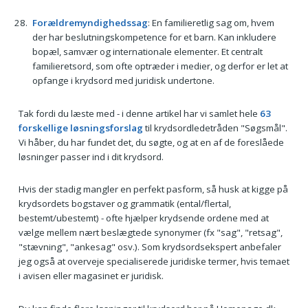
Forældremyndighedssag
: En familieretlig sag om, hvem
der har beslutningskompetence for et barn. Kan inkludere
bopæl, samvær og internationale elementer. Et centralt
familieretsord, som ofte optræder i medier, og derfor er let at
opfange i krydsord med juridisk undertone.
Tak fordi du læste med - i denne artikel har vi samlet hele
63
forskellige løsningsforslag
til krydsordledetråden "Søgsmål".
Vi håber, du har fundet det, du søgte, og at en af de foreslåede
løsninger passer ind i dit krydsord.
Hvis der stadig mangler en perfekt pasform, så husk at kigge på
krydsordets bogstaver og grammatik (ental/flertal,
bestemt/ubestemt) - ofte hjælper krydsende ordene med at
vælge mellem nært beslægtede synonymer (fx "sag", "retsag",
"stævning", "ankesag" osv.). Som krydsordsekspert anbefaler
jeg også at overveje specialiserede juridiske termer, hvis temaet
i avisen eller magasinet er juridisk.