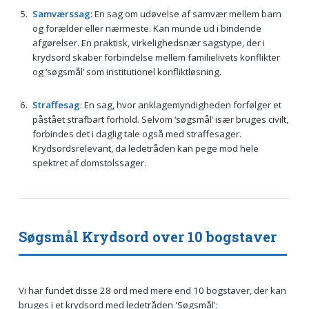
Samværssag
: En sag om udøvelse af samvær mellem barn
og forælder eller nærmeste. Kan munde ud i bindende
afgørelser. En praktisk, virkelighedsnær sagstype, der i
krydsord skaber forbindelse mellem familielivets konflikter
og ‘søgsmål’ som institutionel konfliktløsning.
Straffesag
: En sag, hvor anklagemyndigheden forfølger et
påstået strafbart forhold. Selvom ‘søgsmål’ især bruges civilt,
forbindes det i daglig tale også med straffesager.
Krydsordsrelevant, da ledetråden kan pege mod hele
spektret af domstolssager.
Søgsmål Krydsord over 10 bogstaver
Vi har fundet disse 28 ord med mere end 10 bogstaver, der kan
bruges i et krydsord med ledetråden 'Søgsmål':