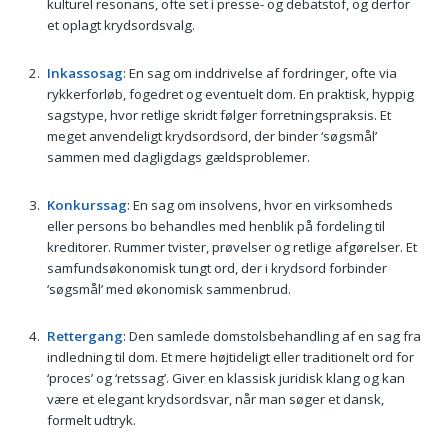
kulturel resonans, ofte set i presse- og debatstof, og derfor
et oplagt krydsordsvalg.
Inkassosag
: En sag om inddrivelse af fordringer, ofte via
rykkerforløb, fogedret og eventuelt dom. En praktisk, hyppig
sagstype, hvor retlige skridt følger forretningspraksis. Et
meget anvendeligt krydsordsord, der binder ‘søgsmål’
sammen med dagligdags gældsproblemer.
Konkurssag
: En sag om insolvens, hvor en virksomheds
eller persons bo behandles med henblik på fordeling til
kreditorer. Rummer tvister, prøvelser og retlige afgørelser. Et
samfundsøkonomisk tungt ord, der i krydsord forbinder
‘søgsmål’ med økonomisk sammenbrud.
Rettergang
: Den samlede domstolsbehandling af en sag fra
indledning til dom. Et mere højtideligt eller traditionelt ord for
‘proces’ og ‘retssag’. Giver en klassisk juridisk klang og kan
være et elegant krydsordsvar, når man søger et dansk,
formelt udtryk.