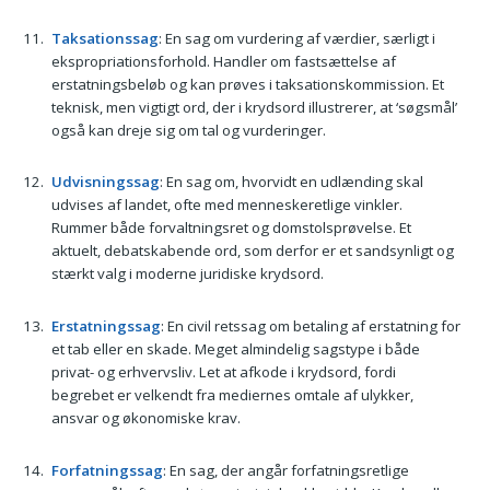
Taksationssag
: En sag om vurdering af værdier, særligt i
ekspropriationsforhold. Handler om fastsættelse af
erstatningsbeløb og kan prøves i taksationskommission. Et
teknisk, men vigtigt ord, der i krydsord illustrerer, at ‘søgsmål’
også kan dreje sig om tal og vurderinger.
Udvisningssag
: En sag om, hvorvidt en udlænding skal
udvises af landet, ofte med menneskeretlige vinkler.
Rummer både forvaltningsret og domstolsprøvelse. Et
aktuelt, debatskabende ord, som derfor er et sandsynligt og
stærkt valg i moderne juridiske krydsord.
Erstatningssag
: En civil retssag om betaling af erstatning for
et tab eller en skade. Meget almindelig sagstype i både
privat- og erhvervsliv. Let at afkode i krydsord, fordi
begrebet er velkendt fra mediernes omtale af ulykker,
ansvar og økonomiske krav.
Forfatningssag
: En sag, der angår forfatningsretlige