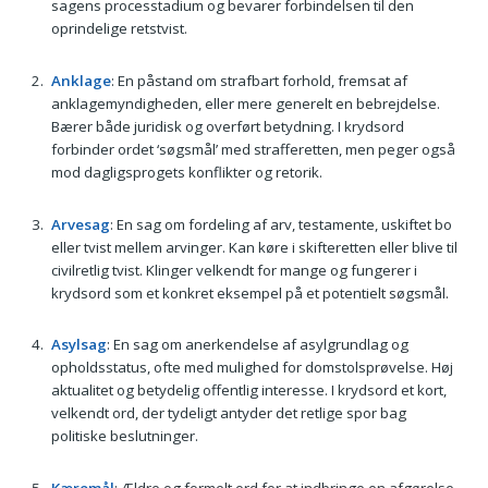
sagens processtadium og bevarer forbindelsen til den
oprindelige retstvist.
Anklage
: En påstand om strafbart forhold, fremsat af
anklagemyndigheden, eller mere generelt en bebrejdelse.
Bærer både juridisk og overført betydning. I krydsord
forbinder ordet ‘søgsmål’ med strafferetten, men peger også
mod dagligsprogets konflikter og retorik.
Arvesag
: En sag om fordeling af arv, testamente, uskiftet bo
eller tvist mellem arvinger. Kan køre i skifteretten eller blive til
civilretlig tvist. Klinger velkendt for mange og fungerer i
krydsord som et konkret eksempel på et potentielt søgsmål.
Asylsag
: En sag om anerkendelse af asylgrundlag og
opholdsstatus, ofte med mulighed for domstolsprøvelse. Høj
aktualitet og betydelig offentlig interesse. I krydsord et kort,
velkendt ord, der tydeligt antyder det retlige spor bag
politiske beslutninger.
Kæremål
: Ældre og formelt ord for at indbringe en afgørelse