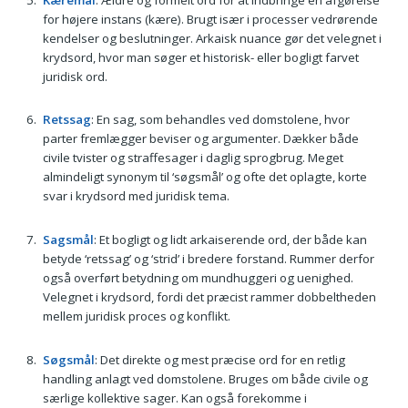
for højere instans (kære). Brugt især i processer vedrørende
kendelser og beslutninger. Arkaisk nuance gør det velegnet i
krydsord, hvor man søger et historisk- eller bogligt farvet
juridisk ord.
Retssag
: En sag, som behandles ved domstolene, hvor
parter fremlægger beviser og argumenter. Dækker både
civile tvister og straffesager i daglig sprogbrug. Meget
almindeligt synonym til ‘søgsmål’ og ofte det oplagte, korte
svar i krydsord med juridisk tema.
Sagsmål
: Et bogligt og lidt arkaiserende ord, der både kan
betyde ‘retssag’ og ‘strid’ i bredere forstand. Rummer derfor
også overført betydning om mundhuggeri og uenighed.
Velegnet i krydsord, fordi det præcist rammer dobbeltheden
mellem juridisk proces og konflikt.
Søgsmål
: Det direkte og mest præcise ord for en retlig
handling anlagt ved domstolene. Bruges om både civile og
særlige kollektive sager. Kan også forekomme i