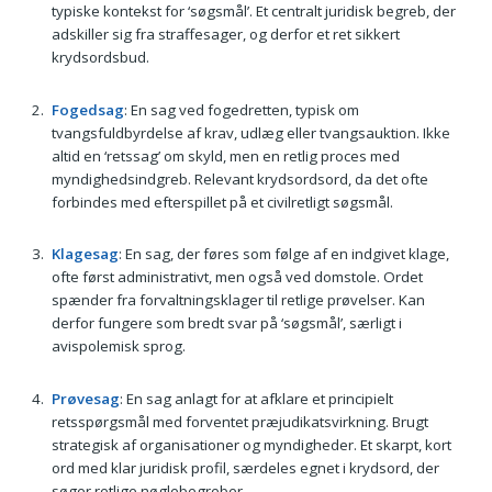
typiske kontekst for ‘søgsmål’. Et centralt juridisk begreb, der
adskiller sig fra straffesager, og derfor et ret sikkert
krydsordsbud.
Fogedsag
: En sag ved fogedretten, typisk om
tvangsfuldbyrdelse af krav, udlæg eller tvangsauktion. Ikke
altid en ‘retssag’ om skyld, men en retlig proces med
myndighedsindgreb. Relevant krydsordsord, da det ofte
forbindes med efterspillet på et civilretligt søgsmål.
Klagesag
: En sag, der føres som følge af en indgivet klage,
ofte først administrativt, men også ved domstole. Ordet
spænder fra forvaltningsklager til retlige prøvelser. Kan
derfor fungere som bredt svar på ‘søgsmål’, særligt i
avispolemisk sprog.
Prøvesag
: En sag anlagt for at afklare et principielt
retsspørgsmål med forventet præjudikatsvirkning. Brugt
strategisk af organisationer og myndigheder. Et skarpt, kort
ord med klar juridisk profil, særdeles egnet i krydsord, der
søger retlige nøglebegreber.