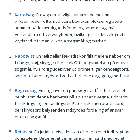
Kartelsag
: En sag om ulovligt samarbejde mellem
virksomheder, ofte med store beviskomplekser og bøder.
Rummer både myndighedsforløb og senere søgsmål.
Velkendt fra erhvervsnyheder, hvilket gør ordet velegnet i
krydsord, når man vil koble ‘søgsmål’ og marked.
Nabotvist
: En retlig eller før-retlig konflikt mellem naboer om
fx hegn, støj, skygge eller skel. Ofte begyndelsen på et civilt
søgsmål, hvis forlig udebliver. Et jordnært, genkendeligt ord,
som ofte løfter krydsord ved at forbinde dagligdag med jura.
Regressag
: En sag, hvor en part søger at få refunderet et
beløb, som denne har betalt på en andens vegne. Udbredt i
forsikrings- og erstatningsret. Et teknisk, men præcist ord,
der i krydsord belyser den indbyrdes fordeling af ansvar
efter et søgsmål.
Retstvist
: En juridisk tvist, der kan eller er blevet indbragt for
domstolene. Betoner, at der er tale om en strid med retligt