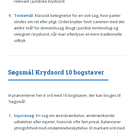
relevant i juridiske krydsord.
Tvistemål
: Klassisk betegnelse for en civil sag, hvor parter
strides om ret eller pligt. Ordet knytter ‘tvist’ sammen med det
ældre ‘mål’ for domstolssag. Brugt i juridisk terminologi og
velegnet i krydsord, når man efterlyser et mere traditionelle
udtryk.
Søgsmål Krydsord 10 bogstaver
Vi præsenterer her 6 ord med 10 bogstaver, der kan bruges til
'Søgsmål'.
Injuriesag
: En sag om æreskrænkelse, ærekrænkende
udtalelser eller injurier, historisk ofte ført privat. Balancerer
ytringsfrihed mod omdømmebeskyttelse. Et markant ord med