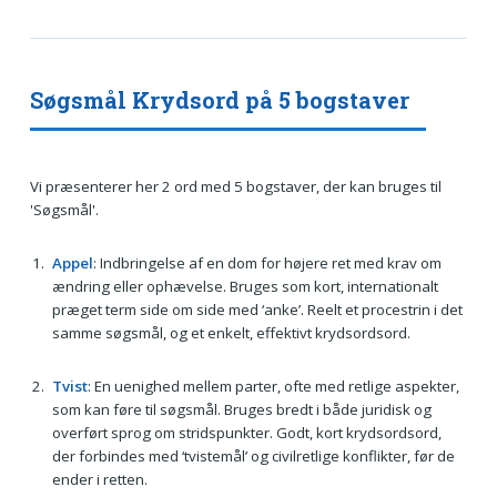
Søgsmål Krydsord på 5 bogstaver
Vi præsenterer her 2 ord med 5 bogstaver, der kan bruges til
'Søgsmål'.
Appel
: Indbringelse af en dom for højere ret med krav om
ændring eller ophævelse. Bruges som kort, internationalt
præget term side om side med ‘anke’. Reelt et procestrin i det
samme søgsmål, og et enkelt, effektivt krydsordsord.
Tvist
: En uenighed mellem parter, ofte med retlige aspekter,
som kan føre til søgsmål. Bruges bredt i både juridisk og
overført sprog om stridspunkter. Godt, kort krydsordsord,
der forbindes med ‘tvistemål’ og civilretlige konflikter, før de
ender i retten.