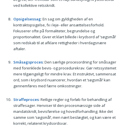
ved kollektive retsskridt.
Opsigelsessag
: En sag om gyldigheden af en
kontraktopsigelse, fx i leje- eller ansættelsesforhold.
Fokuserer ofte på formaliteter, begrundelse og
proportionalitet. Giver et klart billede i krydsord af ‘søgsmål’
som redskab til at afklare rettigheder i hverdagsnære
aftaler.
Småsagsproces
: Den særlige procesordning for småsager
med forenklede bevis- og procedurekrav. Gør retssystemet
mere tilgængeligt for mindre krav. Et instruktivt, sammensat
ord, som i krydsord nuancerer, hvordan et ‘søgsmål’ kan
gennemføres med færre omkostninger.
Straffeproces
: Retlige regler og forløb for behandling af
straffesager. Henviser til den procesmæssige side af
mandatskridt, bevisførelse og hovedforhandling. Ikke det
samme som ‘søgsmål’, men nært beslægtet, og kan være et
korrekt, relateret krydsordsvar.