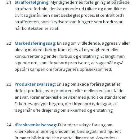
Strafforfølgning
: Myndighedernes forfølgning af påståede
strafbare forhold, der kan munde ud i tiltale og dom. Ikke et
civilt søgsmål, men nært beslægtet proces. Et centralt ord i
strafferetten, som i krydsord kan fungere som bredt svar,
når konteksten er straf.
Markedsføringssag
: En sag om vildledende, aggressiv eller
ulovlig markedsføring. Kan rejses af myndigheder eller
konkurrenter og ende i forbud og erstatning. Et langt, men
sigende ord, som i krydsord præciserer, at ‘søgsmål’ også
opstår i kampen om forbrugernes opmærksomhed.
Produktansvarssag
: En sag om skade forårsaget af et
defekt produkt, hvor producent eller mellemled kan ifalde
ansvar. Forener tekniske beviser med juridiske standarder.
Et kernesagstype-begreb, der i krydsord tydeliggør, at
‘søgsmål’ ofte drejer sig om sikkerhed og erstatning.
Æreskrænkelsessag
: Et bredere udtryk for sag om
krænkelse af ære og omdømme, beslægtet med injurier.
Rummer både juridisk og social dimension. Anvendes i