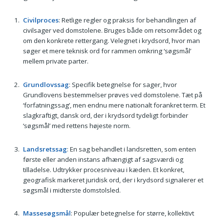
Civilproces
: Retlige regler og praksis for behandlingen af
civilsager ved domstolene. Bruges både om retsområdet og
om den konkrete rettergang. Velegnet i krydsord, hvor man
søger et mere teknisk ord for rammen omkring ‘søgsmål’
mellem private parter.
Grundlovssag
: Specifik betegnelse for sager, hvor
Grundlovens bestemmelser prøves ved domstolene. Tæt på
‘forfatningssag’, men endnu mere nationalt forankret term. Et
slagkraftigt, dansk ord, der i krydsord tydeligt forbinder
‘søgsmål’ med rettens højeste norm.
Landsretssag
: En sag behandlet i landsretten, som enten
første eller anden instans afhængigt af sagsværdi og
tilladelse. Udtrykker procesniveau i kæden. Et konkret,
geografisk markeret juridisk ord, der i krydsord signalerer et
søgsmål i midterste domstolsled.
Massesøgsmål
: Populær betegnelse for større, kollektivt