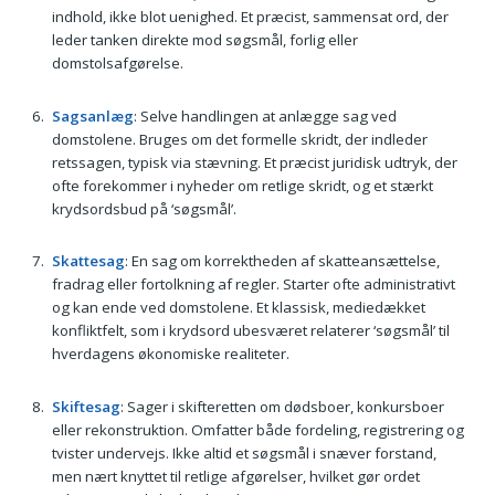
indhold, ikke blot uenighed. Et præcist, sammensat ord, der
leder tanken direkte mod søgsmål, forlig eller
domstolsafgørelse.
Sagsanlæg
: Selve handlingen at anlægge sag ved
domstolene. Bruges om det formelle skridt, der indleder
retssagen, typisk via stævning. Et præcist juridisk udtryk, der
ofte forekommer i nyheder om retlige skridt, og et stærkt
krydsordsbud på ‘søgsmål’.
Skattesag
: En sag om korrektheden af skatteansættelse,
fradrag eller fortolkning af regler. Starter ofte administrativt
og kan ende ved domstolene. Et klassisk, mediedækket
konfliktfelt, som i krydsord ubesværet relaterer ‘søgsmål’ til
hverdagens økonomiske realiteter.
Skiftesag
: Sager i skifteretten om dødsboer, konkursboer
eller rekonstruktion. Omfatter både fordeling, registrering og
tvister undervejs. Ikke altid et søgsmål i snæver forstand,
men nært knyttet til retlige afgørelser, hvilket gør ordet