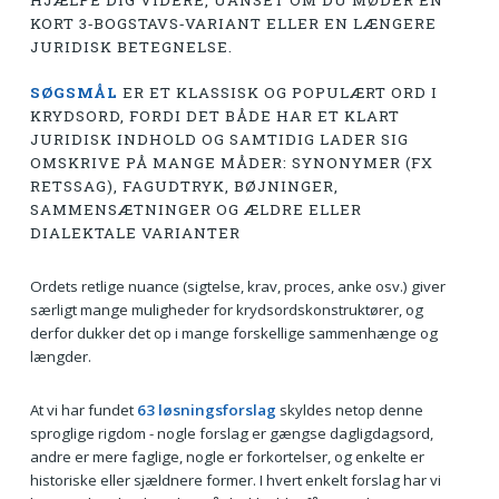
HJÆLPE DIG VIDERE, UANSET OM DU MØDER EN
KORT 3‑BOGSTAVS‑VARIANT ELLER EN LÆNGERE
JURIDISK BETEGNELSE.
SØGSMÅL
ER ET KLASSISK OG POPULÆRT ORD I
KRYDSORD, FORDI DET BÅDE HAR ET KLART
JURIDISK INDHOLD OG SAMTIDIG LADER SIG
OMSKRIVE PÅ MANGE MÅDER: SYNONYMER (FX
RETSSAG), FAGUDTRYK, BØJNINGER,
SAMMENSÆTNINGER OG ÆLDRE ELLER
DIALEKTALE VARIANTER
Ordets retlige nuance (sigtelse, krav, proces, anke osv.) giver
særligt mange muligheder for krydsordskonstruktører, og
derfor dukker det op i mange forskellige sammenhænge og
længder.
At vi har fundet
63 løsningsforslag
skyldes netop denne
sproglige rigdom - nogle forslag er gængse dagligdagsord,
andre er mere faglige, nogle er forkortelser, og enkelte er
historiske eller sjældnere former. I hvert enkelt forslag har vi