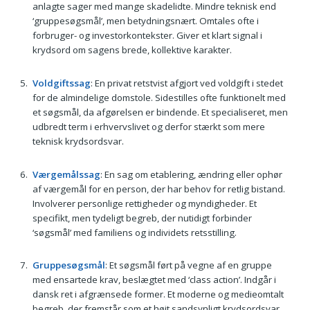
anlagte sager med mange skadelidte. Mindre teknisk end
‘gruppesøgsmål’, men betydningsnært. Omtales ofte i
forbruger- og investorkontekster. Giver et klart signal i
krydsord om sagens brede, kollektive karakter.
Voldgiftssag
: En privat retstvist afgjort ved voldgift i stedet
for de almindelige domstole. Sidestilles ofte funktionelt med
et søgsmål, da afgørelsen er bindende. Et specialiseret, men
udbredt term i erhvervslivet og derfor stærkt som mere
teknisk krydsordsvar.
Værgemålssag
: En sag om etablering, ændring eller ophør
af værgemål for en person, der har behov for retlig bistand.
Involverer personlige rettigheder og myndigheder. Et
specifikt, men tydeligt begreb, der nutidigt forbinder
‘søgsmål’ med familiens og individets retsstilling.
Gruppesøgsmål
: Et søgsmål ført på vegne af en gruppe
med ensartede krav, beslægtet med ‘class action’. Indgår i
dansk ret i afgrænsede former. Et moderne og medieomtalt
begreb, der fremstår som et højt sandsynligt krydsordsvar