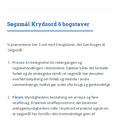
Søgsmål Krydsord 6 bogstaver
Vi præsenterer her 3 ord med 6 bogstaver, der kan bruges til
'Søgsmål'.
Proces
: En betegnelse for rettergangen og
sagsbehandlingen i domstolene. Dækker både det formelle
forløb og de strategiske skridt i et søgsmål. Har desuden
overført betydning om forløb og metode i andre
sammenhænge, hvilket gør ordet ofte brugt og genkendeligt.
Påtale
: Myndighedens beslutning om at rejse og føre
straffesag. Et teknisk straffeprocesord, der beskriver
anklagemyndighedens rolle. I krydsord et præcist signal om,
at ‘søgsmål’ her forstås i den kriminalretlige gren af