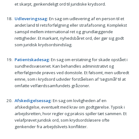
et skarpt, genkendeligt ord til juridiske krydsord.
Udleveringssag
: En sag om udlevering af en person til et
andet land til retsforfølgning eller strafafsoning. Komplekst
samspil mellem international ret og grundlæggende
rettigheder. Et markant, nyhedsbåret ord, der gør sig godt
som juridisk krydsordsindslag.
Patientskadesag
: En sag om erstatning for skade opstået i
sundhedsvæsenet. Kan behandles administrativt og
efterfølgende prøves ved domstole. Et følsomt, men udbredt
emne, som i krydsord udvider forståelsen af ‘søgsmål’ til at
omfatte velfærdssamfundets gråzoner.
Afskedigelsessag
: En sag om lovligheden af en
afskedigelse, eventuelt med krav om godtgørelse. Typisk i
arbejdsretten, hvor regler og praksis spiller tæt sammen. Et
velafprøvet juridisk ord, som krydsordsløsere ofte
genkender fra arbejdslivets konflikter.