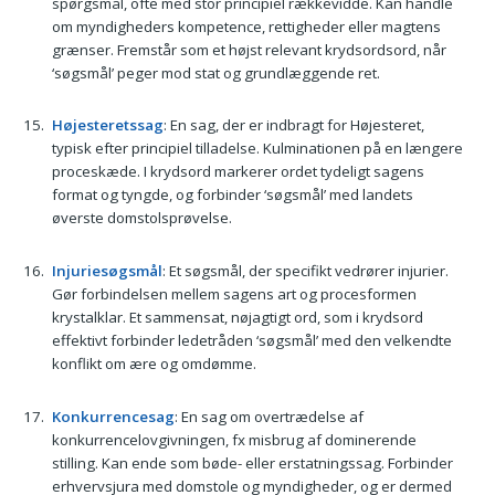
spørgsmål, ofte med stor principiel rækkevidde. Kan handle
om myndigheders kompetence, rettigheder eller magtens
grænser. Fremstår som et højst relevant krydsordsord, når
‘søgsmål’ peger mod stat og grundlæggende ret.
Højesteretssag
: En sag, der er indbragt for Højesteret,
typisk efter principiel tilladelse. Kulminationen på en længere
proceskæde. I krydsord markerer ordet tydeligt sagens
format og tyngde, og forbinder ‘søgsmål’ med landets
øverste domstolsprøvelse.
Injuriesøgsmål
: Et søgsmål, der specifikt vedrører injurier.
Gør forbindelsen mellem sagens art og procesformen
krystalklar. Et sammensat, nøjagtigt ord, som i krydsord
effektivt forbinder ledetråden ‘søgsmål’ med den velkendte
konflikt om ære og omdømme.
Konkurrencesag
: En sag om overtrædelse af
konkurrencelovgivningen, fx misbrug af dominerende
stilling. Kan ende som bøde- eller erstatningssag. Forbinder
erhvervsjura med domstole og myndigheder, og er dermed