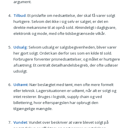
argument.
Tilbud
: Et prisløfte om nedsættelse, der skal få varer solgt
hurtigere. Selvom det ikke i sig selv er salget, er det en
direkte mekanisme til at opnå sold. Almindeligt i dagligvare,
elektronik og mode, med ofte tidsbegrænsede vilkår.
Udsalg
: Selvom udsalg er salgsbegivenheden, bliver varer
her gjort solgt. Ordet kan derfor ses som en kilde til sold.
Forbrugere forventer prisnedsættelser, og målet er hurtigere
afsætning. Et centralt detailhandelsbegreb, der ofte udløser
udsolgt.
Udtømt
: Nær beslægtet med tømt, men ofte mere formelt
eller teknisk. Lagersituationen er udtømt, når alt er solgt og
intet resterer. Bruges i logistik, supply chain og ved
billettering, hvor efterspørgslen har opbrugt den
tilgængelige mængde.
Vundet
: Vundet over beskriver at være blevet solgt på