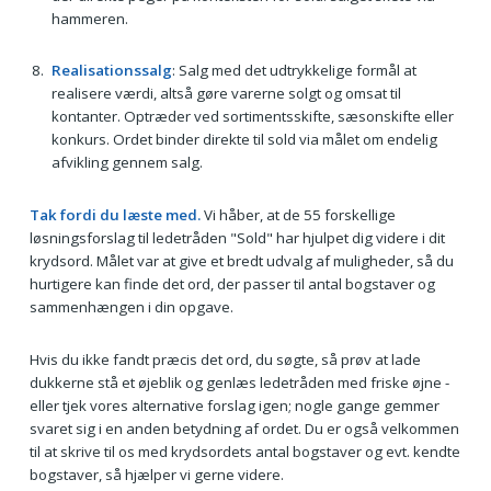
hammeren.
Realisationssalg
: Salg med det udtrykkelige formål at
realisere værdi, altså gøre varerne solgt og omsat til
kontanter. Optræder ved sortimentsskifte, sæsonskifte eller
konkurs. Ordet binder direkte til sold via målet om endelig
afvikling gennem salg.
Tak fordi du læste med.
Vi håber, at de 55 forskellige
løsningsforslag til ledetråden "Sold" har hjulpet dig videre i dit
krydsord. Målet var at give et bredt udvalg af muligheder, så du
hurtigere kan finde det ord, der passer til antal bogstaver og
sammenhængen i din opgave.
Hvis du ikke fandt præcis det ord, du søgte, så prøv at lade
dukkerne stå et øjeblik og genlæs ledetråden med friske øjne -
eller tjek vores alternative forslag igen; nogle gange gemmer
svaret sig i en anden betydning af ordet. Du er også velkommen
til at skrive til os med krydsordets antal bogstaver og evt. kendte
bogstaver, så hjælper vi gerne videre.