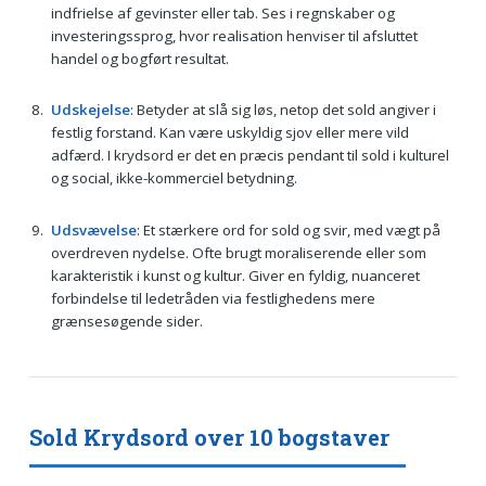
indfrielse af gevinster eller tab. Ses i regnskaber og
investeringssprog, hvor realisation henviser til afsluttet
handel og bogført resultat.
Udskejelse
: Betyder at slå sig løs, netop det sold angiver i
festlig forstand. Kan være uskyldig sjov eller mere vild
adfærd. I krydsord er det en præcis pendant til sold i kulturel
og social, ikke-kommerciel betydning.
Udsvævelse
: Et stærkere ord for sold og svir, med vægt på
overdreven nydelse. Ofte brugt moraliserende eller som
karakteristik i kunst og kultur. Giver en fyldig, nuanceret
forbindelse til ledetråden via festlighedens mere
grænsesøgende sider.
Sold Krydsord over 10 bogstaver