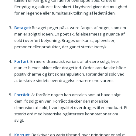
tumlen omkring, og kan derfor overlappe sold. Ordet er
flertydigt og kulturelt forankret. I krydsord giver det mulighed
for en legende eller tumultarisk tolkning af ledetråden.
Betaget
: Betaget peger på at være fanget af noget, som om
man er solgt til ideen. En poetisk, følelsesmæssig nuance af
sold i overført betydning. Bruges om kunst, oplevelser,
personer eller produkter, der gør et stærkt indtryk.
Forført
: En mere dramatisk variant af at være solgt, hvor
man er blevet lokket eller draget ind. Ordet kan dække både
positiv charme og kritisk manipulation. Forbinder til sold ved
at beskrive sindets overdragelse snarere end varens.
Forrådt
: At forråde nogen kan omtales som at have solgt
dem, fx solgt en ven. Forrådt dækker den moralske
dimension af sold, hvor loyalitet overdrages til en modpart. Et
stærkt ord med historiske og litterære konnotationer om
svigt.
Korrupt
: Beskriver en varig tilstand, hvor principper er solgt