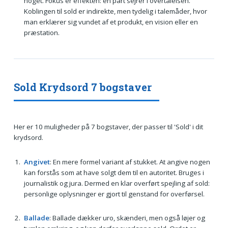
noget. Fokus er effekten: en part sejrer i overtalelsen.
Koblingen til sold er indirekte, men tydelig i talemåder, hvor
man erklærer sig vundet af et produkt, en vision eller en
præstation.
Sold Krydsord 7 bogstaver
Her er 10 muligheder på 7 bogstaver, der passer til 'Sold' i dit
krydsord.
Angivet
: En mere formel variant af stukket. At angive nogen
kan forstås som at have solgt dem til en autoritet. Bruges i
journalistik og jura. Dermed en klar overført spejling af sold:
personlige oplysninger er gjort til genstand for overførsel.
Ballade
: Ballade dækker uro, skænderi, men også løjer og