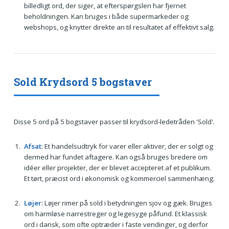
billedligt ord, der siger, at efterspørgslen har fjernet
beholdningen. Kan bruges i både supermarkeder og
webshops, og knytter direkte an til resultatet af effektivt salg.
Sold Krydsord 5 bogstaver
Disse 5 ord på 5 bogstaver passer til krydsord-ledetråden 'Sold'.
Afsat
: Et handelsudtryk for varer eller aktiver, der er solgt og
dermed har fundet aftagere. Kan også bruges bredere om
idéer eller projekter, der er blevet accepteret af et publikum.
Et tørt, præcist ord i økonomisk og kommerciel sammenhæng.
Løjer
: Løjer rimer på sold i betydningen sjov og gæk. Bruges
om harmløse narrestreger og legesyge påfund. Et klassisk
ord i dansk, som ofte optræder i faste vendinger, og derfor