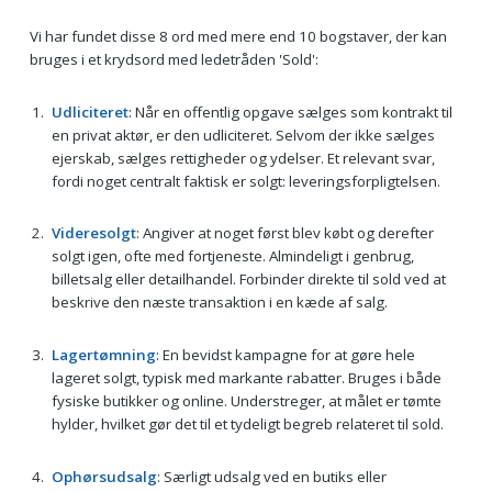
Vi har fundet disse 8 ord med mere end 10 bogstaver, der kan
bruges i et krydsord med ledetråden 'Sold':
Udliciteret
: Når en offentlig opgave sælges som kontrakt til
en privat aktør, er den udliciteret. Selvom der ikke sælges
ejerskab, sælges rettigheder og ydelser. Et relevant svar,
fordi noget centralt faktisk er solgt: leveringsforpligtelsen.
Videresolgt
: Angiver at noget først blev købt og derefter
solgt igen, ofte med fortjeneste. Almindeligt i genbrug,
billetsalg eller detailhandel. Forbinder direkte til sold ved at
beskrive den næste transaktion i en kæde af salg.
Lagertømning
: En bevidst kampagne for at gøre hele
lageret solgt, typisk med markante rabatter. Bruges i både
fysiske butikker og online. Understreger, at målet er tømte
hylder, hvilket gør det til et tydeligt begreb relateret til sold.
Ophørsudsalg
: Særligt udsalg ved en butiks eller