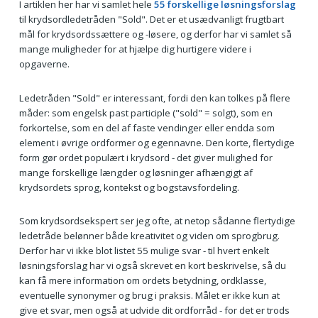
I artiklen her har vi samlet hele
55 forskellige løsningsforslag
til krydsordledetråden "Sold". Det er et usædvanligt frugtbart
mål for krydsordssættere og -løsere, og derfor har vi samlet så
mange muligheder for at hjælpe dig hurtigere videre i
opgaverne.
Ledetråden "Sold" er interessant, fordi den kan tolkes på flere
måder: som engelsk past participle ("sold" = solgt), som en
forkortelse, som en del af faste vendinger eller endda som
element i øvrige ordformer og egennavne. Den korte, flertydige
form gør ordet populært i krydsord - det giver mulighed for
mange forskellige længder og løsninger afhængigt af
krydsordets sprog, kontekst og bogstavsfordeling.
Som krydsordsekspert ser jeg ofte, at netop sådanne flertydige
ledetråde belønner både kreativitet og viden om sprogbrug.
Derfor har vi ikke blot listet 55 mulige svar - til hvert enkelt
løsningsforslag har vi også skrevet en kort beskrivelse, så du
kan få mere information om ordets betydning, ordklasse,
eventuelle synonymer og brug i praksis. Målet er ikke kun at
give et svar, men også at udvide dit ordforråd - for det er trods