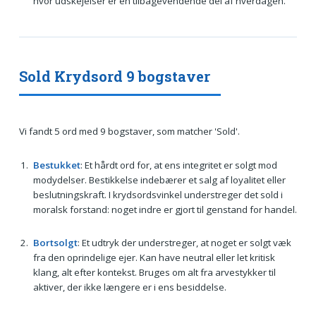
hvor udskejelser er en tilbagevendende del af hverdagen.
Sold Krydsord 9 bogstaver
Vi fandt 5 ord med 9 bogstaver, som matcher 'Sold'.
Bestukket
: Et hårdt ord for, at ens integritet er solgt mod
modydelser. Bestikkelse indebærer et salg af loyalitet eller
beslutningskraft. I krydsordsvinkel understreger det sold i
moralsk forstand: noget indre er gjort til genstand for handel.
Bortsolgt
: Et udtryk der understreger, at noget er solgt væk
fra den oprindelige ejer. Kan have neutral eller let kritisk
klang, alt efter kontekst. Bruges om alt fra arvestykker til
aktiver, der ikke længere er i ens besiddelse.