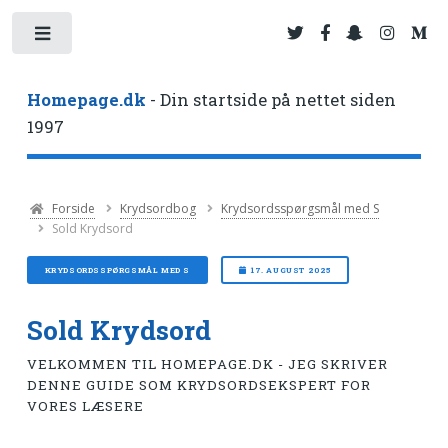
Toggle
Homepage.dk
- Din startside på nettet siden
1997
Forside
Krydsordbog
Krydsordsspørgsmål med S
Sold Krydsord
KRYDSORDSSPØRGSMÅL MED S
17. AUGUST 2025
Sold Krydsord
VELKOMMEN TIL HOMEPAGE.DK - JEG SKRIVER
DENNE GUIDE SOM KRYDSORDSEKSPERT FOR
VORES LÆSERE