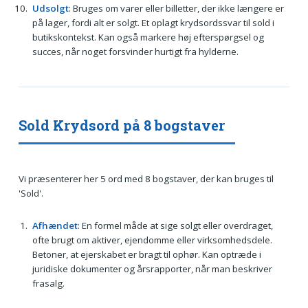
Udsolgt
: Bruges om varer eller billetter, der ikke længere er
på lager, fordi alt er solgt. Et oplagt krydsordssvar til sold i
butikskontekst. Kan også markere høj efterspørgsel og
succes, når noget forsvinder hurtigt fra hylderne.
Sold Krydsord på 8 bogstaver
Vi præsenterer her 5 ord med 8 bogstaver, der kan bruges til
'Sold'.
Afhændet
: En formel måde at sige solgt eller overdraget,
ofte brugt om aktiver, ejendomme eller virksomhedsdele.
Betoner, at ejerskabet er bragt til ophør. Kan optræde i
juridiske dokumenter og årsrapporter, når man beskriver
frasalg.