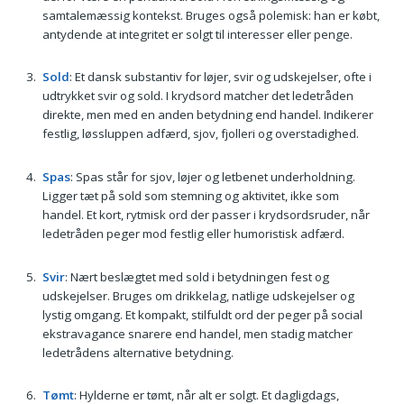
samtalemæssig kontekst. Bruges også polemisk: han er købt,
antydende at integritet er solgt til interesser eller penge.
Sold
: Et dansk substantiv for løjer, svir og udskejelser, ofte i
udtrykket svir og sold. I krydsord matcher det ledetråden
direkte, men med en anden betydning end handel. Indikerer
festlig, løssluppen adfærd, sjov, fjolleri og overstadighed.
Spas
: Spas står for sjov, løjer og letbenet underholdning.
Ligger tæt på sold som stemning og aktivitet, ikke som
handel. Et kort, rytmisk ord der passer i krydsordsruder, når
ledetråden peger mod festlig eller humoristisk adfærd.
Svir
: Nært beslægtet med sold i betydningen fest og
udskejelser. Bruges om drikkelag, natlige udskejelser og
lystig omgang. Et kompakt, stilfuldt ord der peger på social
ekstravagance snarere end handel, men stadig matcher
ledetrådens alternative betydning.
Tømt
: Hylderne er tømt, når alt er solgt. Et dagligdags,