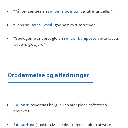
“På røntgen ses en
solitær nodulus
i venstre lungefløj.”
“Hans
solitære livsstil
gav ham ro til at skrive.”
“Geologerne undersøgte en
solitær kampesten
efterladt af
istidens gletsjere.”
Orddannelse og afledninger
Solitært
(adverbialt brug): “Han arbejdede
solitært
på
projektet.”
Solitærhed
(substantiv, sjældent): egenskaben at være