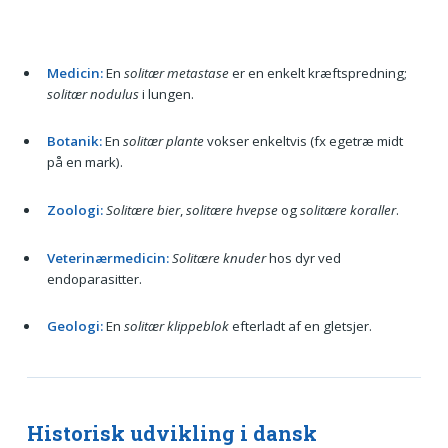
Medicin:
En
solitær metastase
er en enkelt kræftspredning;
solitær nodulus
i lungen.
Botanik:
En
solitær plante
vokser enkeltvis (fx egetræ midt
på en mark).
Zoologi:
Solitære bier
,
solitære hvepse
og
solitære koraller
.
Veterinærmedicin:
Solitære knuder
hos dyr ved
endoparasitter.
Geologi:
En
solitær klippeblok
efterladt af en gletsjer.
Historisk udvikling i dansk