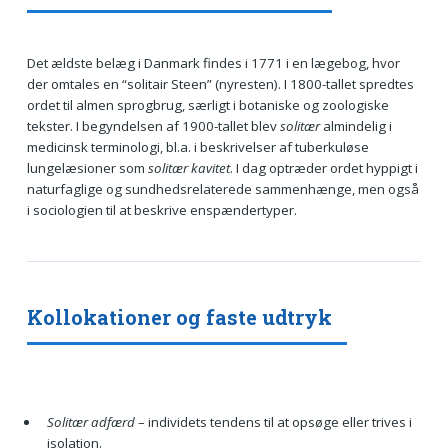
Det ældste belæg i Danmark findes i 1771 i en lægebog, hvor
der omtales en “solitair Steen” (nyresten). I 1800-tallet spredtes
ordet til almen sprogbrug, særligt i botaniske og zoologiske
tekster. I begyndelsen af 1900-tallet blev
solitær
almindelig i
medicinsk terminologi, bl.a. i beskrivelser af tuberkuløse
lungelæsioner som
solitær kavitet
. I dag optræder ordet hyppigt i
naturfaglige og sundhedsrelaterede sammenhænge, men også
i sociologien til at beskrive enspændertyper.
Kollokationer og faste udtryk
Solitær adfærd
– individets tendens til at opsøge eller trives i
isolation.