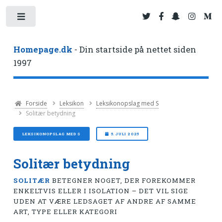
Toggle
Homepage.dk
- Din startside på nettet siden
1997
Forside
Leksikon
Leksikonopslag med S
Solitær betydning
LEKSIKONOPSLAG MED S
5. JULI 2025
Solitær betydning
SOLITÆR
BETEGNER NOGET, DER FOREKOMMER
ENKELTVIS ELLER I ISOLATION – DET VIL SIGE
UDEN AT VÆRE LEDSAGET AF ANDRE AF SAMME
ART, TYPE ELLER KATEGORI