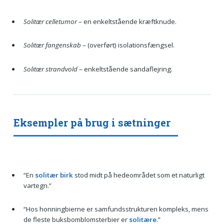
Solitær celletumor
– en enkeltstående kræftknude.
Solitær fangenskab
– (overført) isolationsfængsel.
Solitær strandvold
– enkeltstående sandaflejring.
Eksempler på brug i sætninger
“En
solitær birk
stod midt på hedeområdet som et naturligt
vartegn.”
“Hos honningbierne er samfundsstrukturen kompleks, mens
de fleste buksbomblomsterbier er
solitære
.”