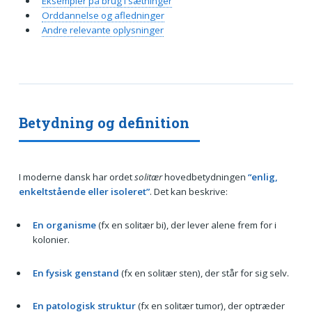
Eksempler på brug i sætninger
Orddannelse og afledninger
Andre relevante oplysninger
Betydning og definition
I moderne dansk har ordet
solitær
hovedbetydningen
“enlig,
enkeltstående eller isoleret”
. Det kan beskrive:
En organisme
(fx en solitær bi), der lever alene frem for i
kolonier.
En fysisk genstand
(fx en solitær sten), der står for sig selv.
En patologisk struktur
(fx en solitær tumor), der optræder