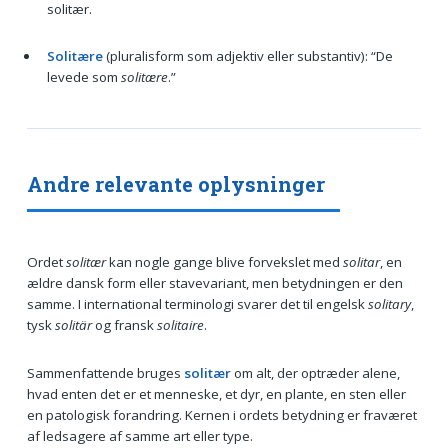
solitær.
Solitære
(pluralisform som adjektiv eller substantiv): “De
levede som
solitære
.”
Andre relevante oplysninger
Ordet
solitær
kan nogle gange blive forvekslet med
solitar
, en
ældre dansk form eller stavevariant, men betydningen er den
samme. I international terminologi svarer det til engelsk
solitary
,
tysk
solitär
og fransk
solitaire
.
Sammenfattende bruges
solitær
om alt, der optræder alene,
hvad enten det er et menneske, et dyr, en plante, en sten eller
en patologisk forandring. Kernen i ordets betydning er fraværet
af ledsagere af samme art eller type.