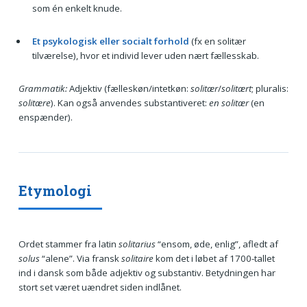
som én enkelt knude.
Et psykologisk eller socialt forhold
(fx en solitær
tilværelse), hvor et individ lever uden nært fællesskab.
Grammatik:
Adjektiv (fælleskøn/intetkøn:
solitær
/
solitært
; pluralis:
solitære
). Kan også anvendes substantiveret:
en solitær
(en
enspænder).
Etymologi
Ordet stammer fra latin
solitarius
“ensom, øde, enlig”, afledt af
solus
“alene”. Via fransk
solitaire
kom det i løbet af 1700-tallet
ind i dansk som både adjektiv og substantiv. Betydningen har
stort set været uændret siden indlånet.