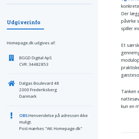
konkrete 
Der lægg
påvirke 
Udgiverinfo
spiller 
Homepage.dk udgives af:
Et særsk
gennemgå
BGGD Digital ApS
modulop
CVR: 34482853
praktisk
gæstesov
Dalgas Boulevard 48
2000 Frederiksberg
Tanken e
Danmark
nattesøv
kun en mi
OBS:
Henvendelse på adressen ikke
muligt.
Post mærkes "Att: Homepage.dk"