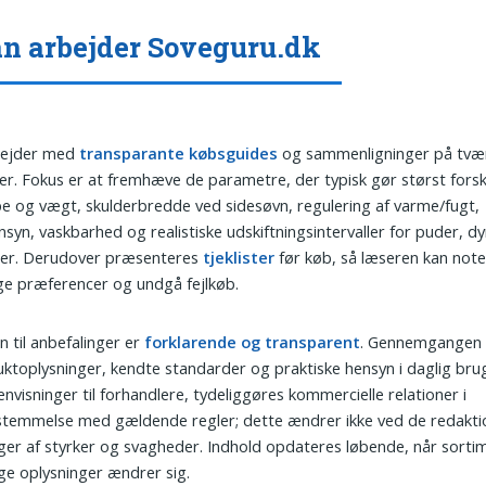
n arbejder Soveguru.dk
rbejder med
transparante købsguides
og sammenligninger på tvær
ser. Fokus er at fremhæve de parametre, der typisk gør størst forsk
e og vægt, skulderbredde ved sidesøvn, regulering af varme/fugt,
ensyn, vaskbarhed og realistiske udskiftningsintervaller for puder, d
er. Derudover præsenteres
tjeklister
før køb, så læseren kan not
ge præferencer og undgå fejlkøb.
n til anbefalinger er
forklarende og transparent
. Gennemgangen 
ktoplysninger, kendte standarder og praktiske hensyn i daglig brug
envisninger til forhandlere, tydeliggøres kommercielle relationer i
temmelse med gældende regler; dette ændrer ikke ved de redaktio
nger af styrker og svagheder. Indhold opdateres løbende, når sortim
ge oplysninger ændrer sig.