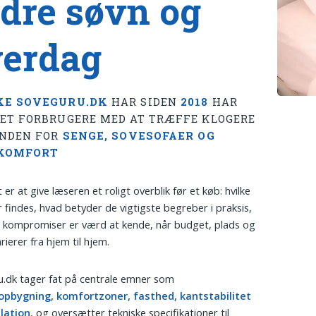
dre søvn og
erdag
KE SOVEGURU.DK
HAR SIDEN
2018
HAR
ET FORBRUGERE MED AT TRÆFFE KLOGERE
INDEN FOR
SENGE, SOVESOFAER OG
KOMFORT
er at give læseren et roligt overblik før et køb: hvilke
r findes, hvad betyder de vigtigste begreber i praksis,
e kompromiser er værd at kende, når budget, plads og
rierer fra hjem til hjem.
.dk tager fat på centrale emner som
pbygning, komfortzoner, fasthed, kantstabilitet
lation
, og oversætter tekniske specifikationer til