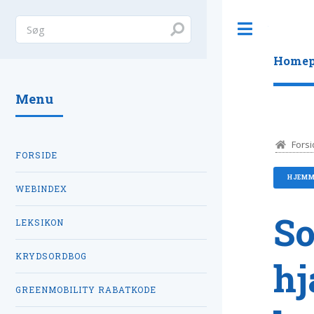
Toggle
Homep
Menu
Forsi
FORSIDE
HJEMM
WEBINDEX
So
LEKSIKON
KRYDSORDBOG
hj
GREENMOBILITY RABATKODE