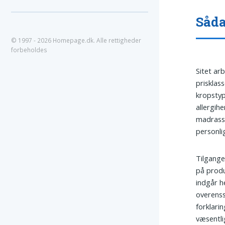
Såda
© 1997 - 2026 Homepage.dk. Alle rettigheder
forbeholdes
Sitet a
prisklas
kropstyp
allergih
madrass
personli
Tilgange
på produ
indgår h
overenss
forklari
væsentli