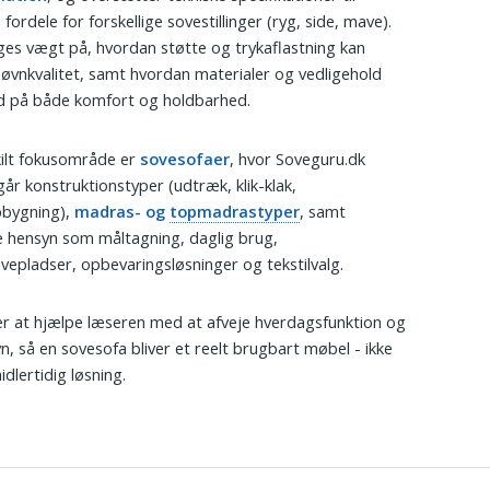
fordele for forskellige sovestillinger (ryg, side, mave).
es vægt på, hvordan støtte og trykaflastning kan
søvnkvalitet, samt hvordan materialer og vedligehold
ind på både komfort og holdbarhed.
ilt fokusområde er
sovesofaer
, hvor Soveguru.dk
r konstruktionstyper (udtræk, klik-klak,
bygning),
madras- og
topmadrastyper
, samt
e hensyn som måltagning, daglig brug,
epladser, opbevaringsløsninger og tekstilvalg.
r at hjælpe læseren med at afveje hverdagsfunktion og
n, så en sovesofa bliver et reelt brugbart møbel - ikke
dlertidig løsning.