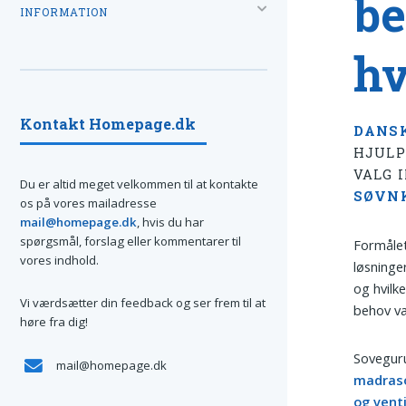
be
INFORMATION
hv
Kontakt Homepage.dk
DANS
HJULP
VALG 
Du er altid meget velkommen til at kontakte
SØVN
os på vores mailadresse
mail@homepage.dk
, hvis du har
spørgsmål, forslag eller kommentarer til
Formålet 
vores indhold.
løsninge
og hvilk
Vi værdsætter din feedback og ser frem til at
behov va
høre fra dig!
Soveguru
mail@homepage.dk
madraso
og venti