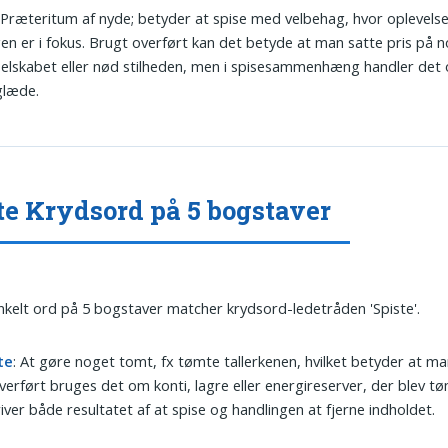
 Præteritum af nyde; betyder at spise med velbehag, hvor oplevels
n er i fokus. Brugt overført kan det betyde at man satte pris på n
elskabet eller nød stilheden, men i spisesammenhæng handler det
læde.
te Krydsord på 5 bogstaver
nkelt ord på 5 bogstaver matcher krydsord-ledetråden 'Spiste'.
te
: At gøre noget tomt, fx tømte tallerkenen, hvilket betyder at ma
Overført bruges det om konti, lagre eller energireserver, der blev t
iver både resultatet af at spise og handlingen at fjerne indholdet.