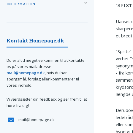
INFORMATION
"SPIST
Uanset o
skarpere
et bredt
Kontakt Homepage.dk
"Spiste" 
verbet "
Du er altid meget velkommen til at kontakte
synonym
os på vores mailadresse
- fra ko
mail@homepage.dk
, hvis du har
spørgsmål, forslag eller kommentarer til
sammens
vores indhold.
krydsord
længde u
Vi værdsætter din feedback og ser frem til at
høre fra dig!
Derudove
ledetråd
mail@homepage.dk
eller som
hyppigt 