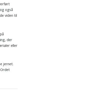
verført
rog også
e viden til
 på
ing, der
rialer eller
e jernet.
. Ordet