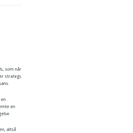
ds, som når
er strategi,
sans.
 en
lemte en
gelse.
en, altså