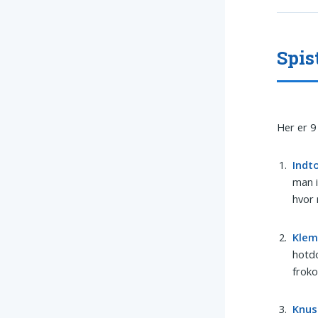
Spis
Her er 9
Indt
man i
hvor 
Klem
hotdo
froko
Knus