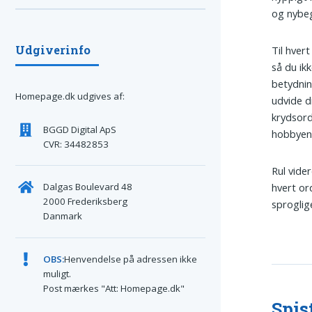
og nybeg
Udgiverinfo
Til hvert
så du ik
betydnin
Homepage.dk udgives af:
udvide d
krydsord
BGGD Digital ApS
hobbyen
CVR: 34482853
Rul vide
Dalgas Boulevard 48
hvert or
2000 Frederiksberg
sproglig
Danmark
OBS:
Henvendelse på adressen ikke
muligt.
Post mærkes "Att: Homepage.dk"
Spis