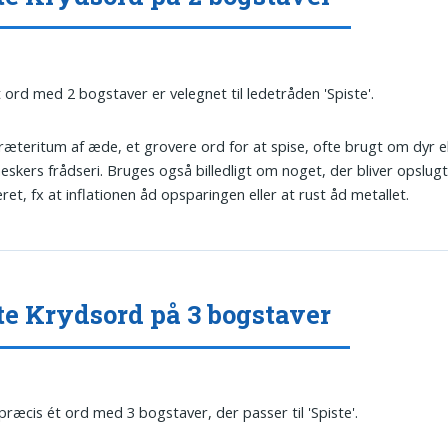
t ord med 2 bogstaver er velegnet til ledetråden 'Spiste'.
Præteritum af æde, et grovere ord for at spise, ofte brugt om dyr e
skers frådseri. Bruges også billedligt om noget, der bliver opslugt 
ret, fx at inflationen åd opsparingen eller at rust åd metallet.
te Krydsord på 3 bogstaver
 præcis ét ord med 3 bogstaver, der passer til 'Spiste'.