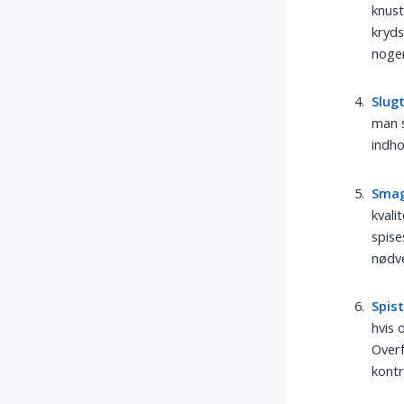
knus
kryds
nogen
Slug
man s
indho
Sma
kvali
spise
nødv
Spis
hvis 
Overf
kontr