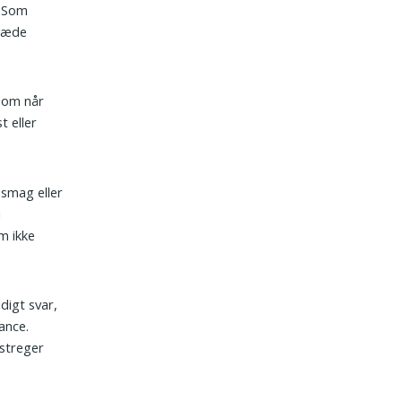
. Som
t æde
 som når
t eller
 smag eller
i
m ikke
digt svar,
ance.
rstreger