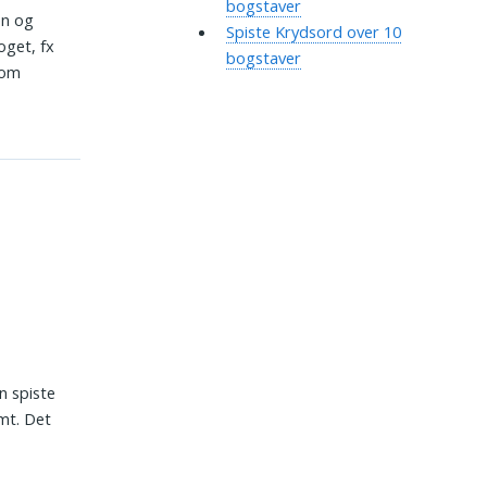
bogstaver
en og
Spiste Krydsord over 10
oget, fx
bogstaver
 om
n spiste
ømt. Det