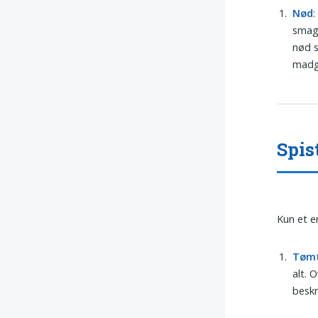
Nød
:
smage
nød s
madg
Spis
Kun et e
Tøm
alt. 
beskr