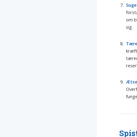
Suge
forst
om bl
sig.
Tær
kræft
tæred
reser
Æts
Overf
funge
Spis