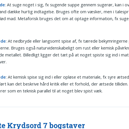
de
: At suge noget i sig, fx sugende suppe gennem sugerør, kan i o
and dække hurtig indtagelse. Bruges ofte om væsker, men i talesp
ød mad. Metaforisk bruges det om at optage information, fx suged
ede
: At nedbryde eller langsomt spise af, fx tærede bekymringerne
erne. Bruges også naturvidenskabeligt om rust eller kemisk påvirkn
e metallet. Billedligt ligger det tæt på at noget spiste sig ind i mate
ver.
ede
: At kemisk spise sig ind i eller opløse et materiale, fx syre ætsed
ørt kan det beskrive hård kritik eller et forhold, der ætsede tilliden
rer som en teknisk parallel til at noget blev spist væk.
te Krydsord 7 bogstaver