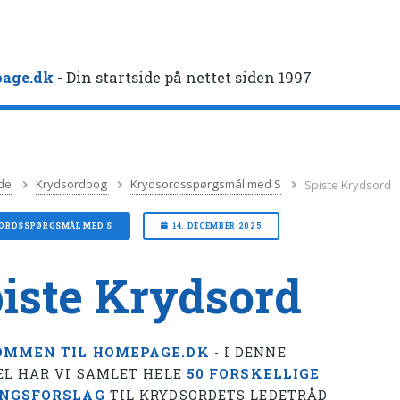
age.dk
- Din startside på nettet siden 1997
de
Krydsordbog
Krydsordsspørgsmål med S
Spiste Krydsord
ORDSSPØRGSMÅL MED S
14. DECEMBER 2025
iste Krydsord
OMMEN TIL HOMEPAGE.DK
- I DENNE
EL HAR VI SAMLET HELE
50 FORSKELLIGE
INGSFORSLAG
TIL KRYDSORDETS LEDETRÅD