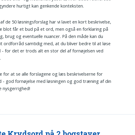
yndere hurtigt kan genkende konteksten.
 af de 50 løsningsforslag har vi lavet en kort beskrivelse,
ke blot får et bud på et ord, men også en forklaring på
g, brug og eventuelle nuancer. På den måde kan du
it ordforråd samtidig med, at du bliver bedre til at løse
 - for det er trods alt en stor del af fornøjelsen ved
.
re for at se alle forslagene og læs beskrivelserne for
d - god fornøjelse med løsningen og god træning af din
e nysgerrighed!
te Krydsord på 2 bogstaver