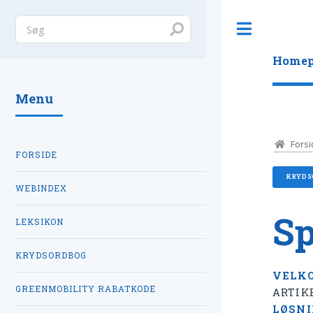
Toggle
Homep
Menu
Forsi
FORSIDE
KRYDS
WEBINDEX
Sp
LEKSIKON
KRYDSORDBOG
VELK
GREENMOBILITY RABATKODE
ARTIK
LØSN