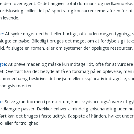
te dem overlegent. Ordet angiver total dominans og nedkæmpelse
ordsløsning spiller det på sports- og konkurrencemetaforen for a
 levende.
te
: At synke noget ned helt eller hurtigt, ofte uden megen tygning,
lugte en pølse. Billedligt bruges det meget om at fordybe sig i teks
ld, fx slugte en roman, eller om systemer der opslugte ressourcer.
gte
: At prøve maden og måske kun indtage lidt, ofte for at vurdere
tet. Overført kan det betyde at få en forsmag på en oplevelse, men 
sammenhæng beskriver det nøjsom eller eksplorativ indtagelse, so
endigvis mætter.
te
: Selve grundformen i præteritum; kan i krydsord også være et gyl
ordlængde passer. Dækker enhver almindelig spisehandling uden nu
ørt kan det bruges i faste udtryk, fx spiste af hånden, hvilket unde
ol eller fortrolighed.