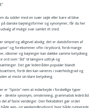
E"
m du sidder med en svær søjle eller bare vil blive
 på danske bøjningsformer og synonymer, får du her
 udvalg af mulige svar samlet ét sted.
er simpel og alligevel alsidig: det er datidsformen af
spise" og forekommer ofte i krydsord, fordi mange
er, idiomer og bøjninger kan dække samme betydning
rte ord som "åd" til længere udtryk og
ætninger. Det gør ledetråden populær blandt
ssættere, fordi den kan varieres i sværhedsgrad og
den at miste sin klare betydning.
r er "Spiste" nem at indarbejde i forskellige typer
e - direkte synonym, omskrivning, grammatisk ledetråd
 del af faste vendinger. Den fleksibilitet gør ordet
i både avis- og weekendkrydsord, hvor både rutinerede