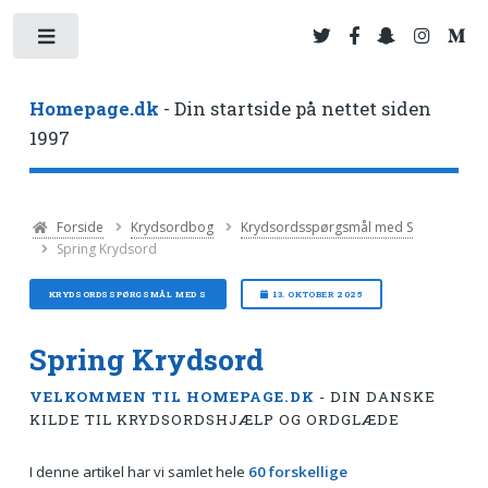
Toggle
Homepage.dk
- Din startside på nettet siden
1997
Forside
Krydsordbog
Krydsordsspørgsmål med S
Spring Krydsord
KRYDSORDSSPØRGSMÅL MED S
13. OKTOBER 2025
Spring Krydsord
VELKOMMEN TIL HOMEPAGE.DK
- DIN DANSKE
KILDE TIL KRYDSORDSHJÆLP OG ORDGLÆDE
I denne artikel har vi samlet hele
60 forskellige