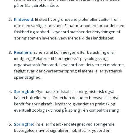
på en klar, direkte måde.
Kildevæld
: Et sted hvor grundvand pibler eller vælter frem,
ofte med særligt klart vand. Et naturfænomen forbundet med
friskhed og renhed. I krydsord matcher det betydningen af
‘spring’ som en levende, vedvarende kilde i landskabet.
Resiliens
: Evnen til at komme igen efter belastning eller
modgang. Relaterer til ‘springiness’ i psykologisk og
organisatorisk forstand. I krydsord kan det være et moderne,
fagligt svar, der oversætter ‘spring’ til mental eller systemisk
spændstighed.
Springbuk
: Gymnastikredskab til spring, historisk også
kaldet buk eller hest. Ordet kan desuden henvise til et dyr
kendt for springkraft. I krydsord giver det en praktisk og
eventuelt zoologisk vinkel på ‘spring’ i én kompakt løsning.
Springfrø
: Frø eller frøart kendetegnet ved springende
bevægelse; navnet signalerer mobilitet. I krydsord en