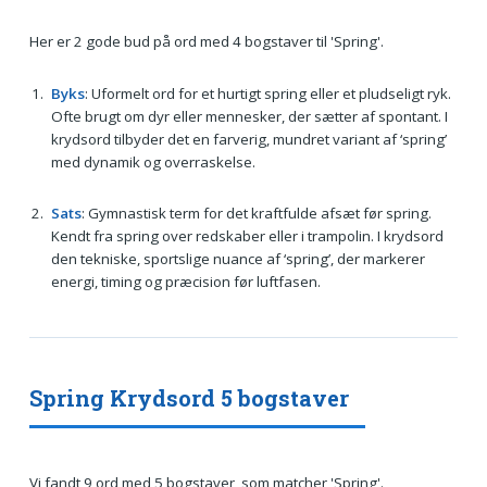
Her er 2 gode bud på ord med 4 bogstaver til 'Spring'.
Byks
: Uformelt ord for et hurtigt spring eller et pludseligt ryk.
Ofte brugt om dyr eller mennesker, der sætter af spontant. I
krydsord tilbyder det en farverig, mundret variant af ‘spring’
med dynamik og overraskelse.
Sats
: Gymnastisk term for det kraftfulde afsæt før spring.
Kendt fra spring over redskaber eller i trampolin. I krydsord
den tekniske, sportslige nuance af ‘spring’, der markerer
energi, timing og præcision før luftfasen.
Spring Krydsord 5 bogstaver
Vi fandt 9 ord med 5 bogstaver, som matcher 'Spring'.