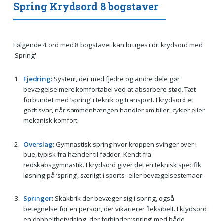
Spring Krydsord 8 bogstaver
Følgende 4 ord med 8 bogstaver kan bruges i dit krydsord med
'Spring'.
Fjedring
: System, der med fjedre og andre dele gør
bevægelse mere komfortabel ved at absorbere stød. Tæt
forbundet med ‘spring’ i teknik og transport. I krydsord et
godt svar, når sammenhængen handler om biler, cykler eller
mekanisk komfort.
Overslag
: Gymnastisk spring hvor kroppen svinger over i
bue, typisk fra hænder til fødder. Kendt fra
redskabsgymnastik. I krydsord giver det en teknisk specifik
løsning på ‘spring’, særligt i sports- eller bevægelsestemaer.
Springer
: Skakbrik der bevæger sig i spring, også
betegnelse for en person, der vikarierer fleksibelt. I krydsord
en dobbeltbetydning, der forbinder ‘spring’ med både