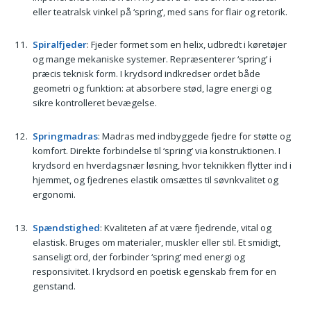
eller teatralsk vinkel på ‘spring’, med sans for flair og retorik.
Spiralfjeder
: Fjeder formet som en helix, udbredt i køretøjer
og mange mekaniske systemer. Repræsenterer ‘spring’ i
præcis teknisk form. I krydsord indkredser ordet både
geometri og funktion: at absorbere stød, lagre energi og
sikre kontrolleret bevægelse.
Springmadras
: Madras med indbyggede fjedre for støtte og
komfort. Direkte forbindelse til ‘spring’ via konstruktionen. I
krydsord en hverdagsnær løsning, hvor teknikken flytter ind i
hjemmet, og fjedrenes elastik omsættes til søvnkvalitet og
ergonomi.
Spændstighed
: Kvaliteten af at være fjedrende, vital og
elastisk. Bruges om materialer, muskler eller stil. Et smidigt,
sanseligt ord, der forbinder ‘spring’ med energi og
responsivitet. I krydsord en poetisk egenskab frem for en
genstand.