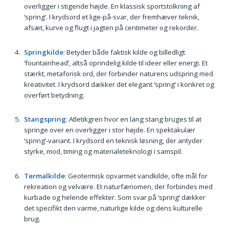
overligger i stigende højde. En klassisk sportstolkning af
‘spring’. I krydsord et lige-på-svar, der fremhæver teknik,
afsæt, kurve og flugt i jagten på centimeter og rekorder.
Springkilde
: Betyder både faktisk kilde og billedligt
‘fountainhead’, altså oprindelig kilde til ideer eller energi. Et
stærkt, metaforisk ord, der forbinder naturens udspring med
kreativitet. I krydsord dækker det elegant ‘spring’ i konkret og
overført betydning.
Stangspring
: Atletikgren hvor en lang stang bruges til at
springe over en overligger i stor højde. En spektakulær
‘spring’-variant. I krydsord en teknisk løsning, der antyder
styrke, mod, timing og materialeteknologi i samspil.
Termalkilde
: Geotermisk opvarmet vandkilde, ofte mål for
rekreation og velvære. Et naturfænomen, der forbindes med
kurbade og helende effekter. Som svar på ‘spring’ dækker
det specifikt den varme, naturlige kilde og dens kulturelle
brug.