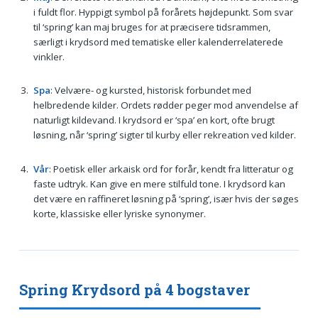
i fuldt flor. Hyppigt symbol på forårets højdepunkt. Som svar
til ‘spring’ kan maj bruges for at præcisere tidsrammen,
særligt i krydsord med tematiske eller kalenderrelaterede
vinkler.
Spa
: Velvære- og kursted, historisk forbundet med
helbredende kilder. Ordets rødder peger mod anvendelse af
naturligt kildevand. I krydsord er ‘spa’ en kort, ofte brugt
løsning, når ‘spring’ sigter til kurby eller rekreation ved kilder.
Vår
: Poetisk eller arkaisk ord for forår, kendt fra litteratur og
faste udtryk. Kan give en mere stilfuld tone. I krydsord kan
det være en raffineret løsning på ‘spring’, især hvis der søges
korte, klassiske eller lyriske synonymer.
Spring Krydsord på 4 bogstaver