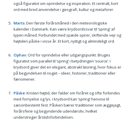
også figurativt om oprindelse og inspiration. Et centralt, kort
ord med bred anvendelse i geografi, kultur og metaforer.
Marts
: Den første forårsmåned i den meteorologiske
kalender i Danmark. Kan være krydsordssvar til ‘spring’ af
typen måned. Forbundet med spæde spirer, skiftende vejr og
højtiden påske i visse år. Et kort, nyttigt og almindeligt ord.
Ophav
: Ord for oprindelse eller udgangspunkt. Bruges
figurativt som parallel til ‘spring’ i betydningen ‘source’. I
krydsord giver det en elegant, abstrakt løsning, hvor fokus er
på begyndelsen til noget – ideer, historier, traditioner eller
fænomener.
Påske
: Kristen højtid, der falder om foråret og ofte forbindes
med fornyelse og lys. I krydsord kan ‘spring’ henvise til
sæsonbestemt fest. Påsken bærer traditioner som æggejagt,
forårsferie og begyndende udendørsliv, hvilket
understreger årstidsforbindelsen.