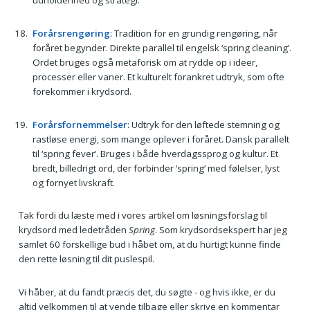
udholdenhed og strategi.
Forårsrengøring
: Tradition for en grundig rengøring, når
foråret begynder. Direkte parallel til engelsk ‘spring cleaning’.
Ordet bruges også metaforisk om at rydde op i ideer,
processer eller vaner. Et kulturelt forankret udtryk, som ofte
forekommer i krydsord.
Forårsfornemmelser
: Udtryk for den løftede stemning og
rastløse energi, som mange oplever i foråret. Dansk parallelt
til ‘spring fever’. Bruges i både hverdagssprog og kultur. Et
bredt, billedrigt ord, der forbinder ‘spring’ med følelser, lyst
og fornyet livskraft.
Tak fordi du læste med i vores artikel om løsningsforslag til
krydsord med ledetråden
Spring
. Som krydsordsekspert har jeg
samlet 60 forskellige bud i håbet om, at du hurtigt kunne finde
den rette løsning til dit puslespil.
Vi håber, at du fandt præcis det, du søgte - og hvis ikke, er du
altid velkommen til at vende tilbage eller skrive en kommentar