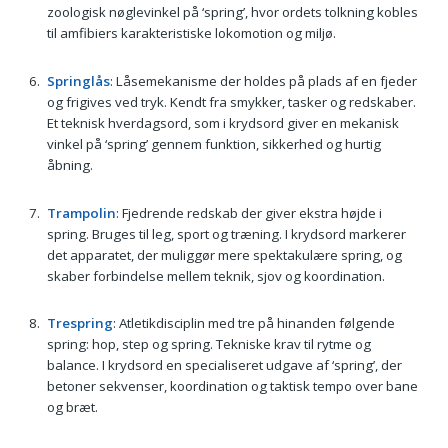
zoologisk nøglevinkel på ‘spring’, hvor ordets tolkning kobles
til amfibiers karakteristiske lokomotion og miljø.
Springlås
: Låsemekanisme der holdes på plads af en fjeder
og frigives ved tryk. Kendt fra smykker, tasker og redskaber.
Et teknisk hverdagsord, som i krydsord giver en mekanisk
vinkel på ‘spring’ gennem funktion, sikkerhed og hurtig
åbning.
Trampolin
: Fjedrende redskab der giver ekstra højde i
spring. Bruges til leg, sport og træning. I krydsord markerer
det apparatet, der muliggør mere spektakulære spring, og
skaber forbindelse mellem teknik, sjov og koordination.
Trespring
: Atletikdisciplin med tre på hinanden følgende
spring: hop, step og spring. Tekniske krav til rytme og
balance. I krydsord en specialiseret udgave af ‘spring’, der
betoner sekvenser, koordination og taktisk tempo over bane
og bræt.