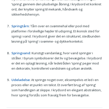
‘spring’ gennem den pludselige åbning. I krydsord et konkret
ord, der knytter spring til mekanik, håndværk og
sikkerhedshensyn.
Springtårn
: Tårn over en svømmehal eller pool med
platforme i forskellige højder til udspring. Et ikonisk sted for
spring i vand. I krydsord giver det en strukturel, stedbunden
løsning på ‘spring’ i svømme- og dykkerkontekst.
Springvand
: Kunstigt vandanlæg, hvor vand springer i
stråler. I byrum symboliserer det liv og bevægelse. I krydsord
er det en oplagt løsning, når ledetråden ‘spring’ peger mod
en dekorativ, kontrolleret vandstrøm og urban æstetik.
Udeladelse
: At springe noget over, eksempelvis et led i en
proces eller et punkt i en tekst. Et overført brug af ‘spring’
som handlingen at skippe. I krydsord en elegant abstraktion,
hvor spring forstås som fravalg frem for bevægelse.