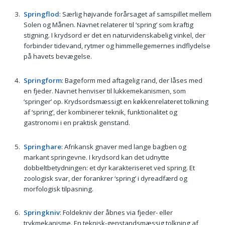
Springflod
: Særlig højvande forårsaget af samspillet mellem
Solen og Månen. Navnet relaterer til ‘spring’ som kraftig
stigning. I krydsord er det en naturvidenskabelig vinkel, der
forbinder tidevand, rytmer og himmellegemernes indflydelse
på havets bevægelse.
Springform
: Bageform med aftagelig rand, der låses med
en fjeder. Navnet henviser til lukkemekanismen, som
‘springer’ op. Krydsordsmæssigt en køkkenrelateret tolkning
af ‘spring’, der kombinerer teknik, funktionalitet og
gastronomi i en praktisk genstand.
Springhare
: Afrikansk gnaver med lange bagben og
markant springevne. I krydsord kan det udnytte
dobbeltbetydningen: et dyr karakteriseret ved spring. Et
zoologisk svar, der forankrer ‘spring’ i dyreadfærd og
morfologisk tilpasning.
Springkniv
: Foldekniv der åbnes via fjeder- eller
trykmekanisme. En teknisk-genstandsmæssig tolkning af