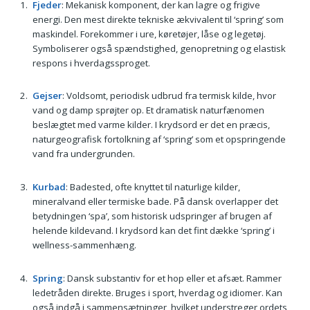
Fjeder
: Mekanisk komponent, der kan lagre og frigive
energi. Den mest direkte tekniske ækvivalent til ‘spring’ som
maskindel. Forekommer i ure, køretøjer, låse og legetøj.
Symboliserer også spændstighed, genopretning og elastisk
respons i hverdagssproget.
Gejser
: Voldsomt, periodisk udbrud fra termisk kilde, hvor
vand og damp sprøjter op. Et dramatisk naturfænomen
beslægtet med varme kilder. I krydsord er det en præcis,
naturgeografisk fortolkning af ‘spring’ som et opspringende
vand fra undergrunden.
Kurbad
: Badested, ofte knyttet til naturlige kilder,
mineralvand eller termiske bade. På dansk overlapper det
betydningen ‘spa’, som historisk udspringer af brugen af
helende kildevand. I krydsord kan det fint dække ‘spring’ i
wellness-sammenhæng.
Spring
: Dansk substantiv for et hop eller et afsæt. Rammer
ledetråden direkte. Bruges i sport, hverdag og idiomer. Kan
også indgå i sammensætninger, hvilket understreger ordets