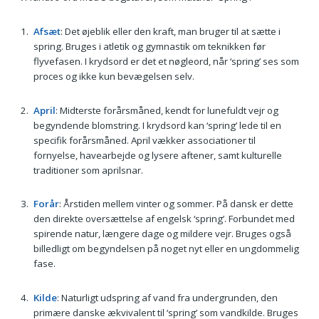
Afsæt
: Det øjeblik eller den kraft, man bruger til at sætte i
spring. Bruges i atletik og gymnastik om teknikken før
flyvefasen. I krydsord er det et nøgleord, når ‘spring’ ses som
proces og ikke kun bevægelsen selv.
April
: Midterste forårsmåned, kendt for lunefuldt vejr og
begyndende blomstring. I krydsord kan ‘spring’ lede til en
specifik forårsmåned. April vækker associationer til
fornyelse, havearbejde og lysere aftener, samt kulturelle
traditioner som aprilsnar.
Forår
: Årstiden mellem vinter og sommer. På dansk er dette
den direkte oversættelse af engelsk ‘spring’. Forbundet med
spirende natur, længere dage og mildere vejr. Bruges også
billedligt om begyndelsen på noget nyt eller en ungdommelig
fase.
Kilde
: Naturligt udspring af vand fra undergrunden, den
primære danske ækvivalent til ‘spring’ som vandkilde. Bruges