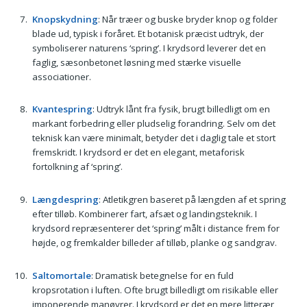
Knopskydning
: Når træer og buske bryder knop og folder
blade ud, typisk i foråret. Et botanisk præcist udtryk, der
symboliserer naturens ‘spring’. I krydsord leverer det en
faglig, sæsonbetonet løsning med stærke visuelle
associationer.
Kvantespring
: Udtryk lånt fra fysik, brugt billedligt om en
markant forbedring eller pludselig forandring. Selv om det
teknisk kan være minimalt, betyder det i daglig tale et stort
fremskridt. I krydsord er det en elegant, metaforisk
fortolkning af ‘spring’.
Længdespring
: Atletikgren baseret på længden af et spring
efter tilløb. Kombinerer fart, afsæt og landingsteknik. I
krydsord repræsenterer det ‘spring’ målt i distance frem for
højde, og fremkalder billeder af tilløb, planke og sandgrav.
Saltomortale
: Dramatisk betegnelse for en fuld
kropsrotation i luften. Ofte brugt billedligt om risikable eller
imponerende manøvrer. I krydsord er det en mere litterær