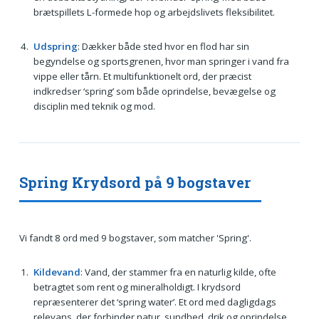
brætspillets L-formede hop og arbejdslivets fleksibilitet.
Udspring
: Dækker både sted hvor en flod har sin
begyndelse og sportsgrenen, hvor man springer i vand fra
vippe eller tårn. Et multifunktionelt ord, der præcist
indkredser ‘spring’ som både oprindelse, bevægelse og
disciplin med teknik og mod.
Spring Krydsord på 9 bogstaver
Vi fandt 8 ord med 9 bogstaver, som matcher 'Spring'.
Kildevand
: Vand, der stammer fra en naturlig kilde, ofte
betragtet som rent og mineralholdigt. I krydsord
repræsenterer det ‘spring water’. Et ord med dagligdags
relevans, der forbinder natur, sundhed, drik og oprindelse