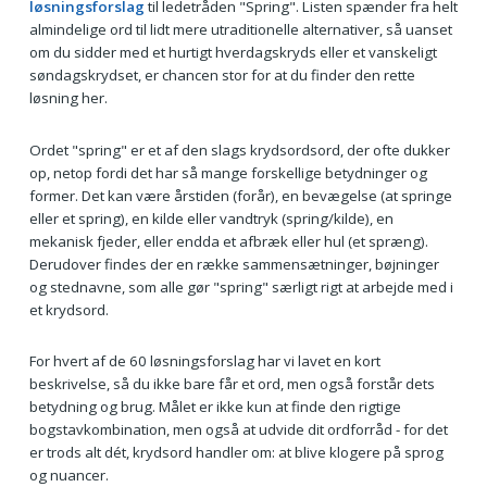
løsningsforslag
til ledetråden "Spring". Listen spænder fra helt
almindelige ord til lidt mere utraditionelle alternativer, så uanset
om du sidder med et hurtigt hverdagskryds eller et vanskeligt
søndagskrydset, er chancen stor for at du finder den rette
løsning her.
Ordet "spring" er et af den slags krydsordsord, der ofte dukker
op, netop fordi det har så mange forskellige betydninger og
former. Det kan være årstiden (forår), en bevægelse (at springe
eller et spring), en kilde eller vandtryk (spring/kilde), en
mekanisk fjeder, eller endda et afbræk eller hul (et spræng).
Derudover findes der en række sammensætninger, bøjninger
og stednavne, som alle gør "spring" særligt rigt at arbejde med i
et krydsord.
For hvert af de 60 løsningsforslag har vi lavet en kort
beskrivelse, så du ikke bare får et ord, men også forstår dets
betydning og brug. Målet er ikke kun at finde den rigtige
bogstavkombination, men også at udvide dit ordforråd - for det
er trods alt dét, krydsord handler om: at blive klogere på sprog
og nuancer.