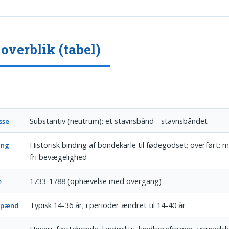
 overblik (tabel)
Substantiv (neutrum): et stavnsbånd - stavnsbåndet
sse
Historisk binding af bondekarle til fødegodset; overført: 
ing
fri bevægelighed
1733-1788 (ophævelse med overgang)
e
Typisk 14-36 år; i perioder ændret til 14-40 år
spænd
Hoveri, fæstebonde, landmilits, landboreformer, vorneds