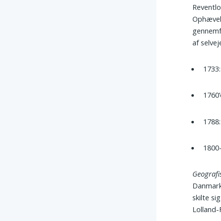
Reventlo
Ophævels
gennemfø
af selve
1733:
1760’
1788:
1800-
Geografi
Danmark 
skilte s
Lolland-F