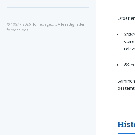
Ordet er
© 1997 - 2026 Homepage.dk. Alle rettigheder
forbeholdes
Stavn
være 
relev
Bånd
Sammensæ
bestemt
Hist