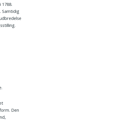
i 1788.
. Samtidig
 udbredelse
tilling.
e.
et
 form. Den
nd,