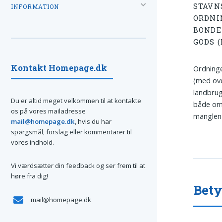
STAVN
INFORMATION
ORDNI
BONDE
GODS 
Kontakt Homepage.dk
Ordninge
(med ove
landbrug
Du er altid meget velkommen til at kontakte
både om 
os på vores mailadresse
manglend
mail@homepage.dk
, hvis du har
spørgsmål, forslag eller kommentarer til
vores indhold.
Vi værdsætter din feedback og ser frem til at
høre fra dig!
Bet
mail@homepage.dk