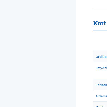
Kort
Ordkla
Betydn
Period
Alders