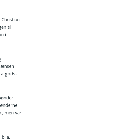
 Christian
en til
n i
g
grænsen
fra gods-
ønder i
 Bønderne
m., men var
bl.a.