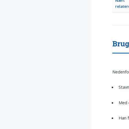
Nært
relater
Brug
Nedenfo
Stavn
Med o
Han f