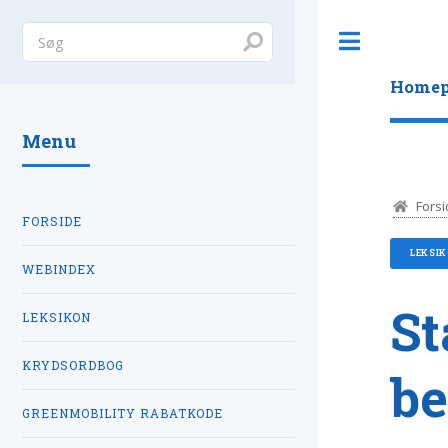
Toggle
Homep
Menu
Forsi
FORSIDE
LEKSI
WEBINDEX
St
LEKSIKON
KRYDSORDBOG
be
GREENMOBILITY RABATKODE