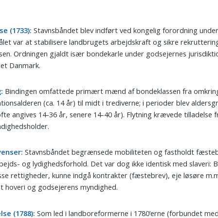
se (1733):
Stavnsbåndet blev indført ved kongelig forordning under
ålet var at stabilisere landbrugets arbejdskraft og sikre rekruttering
tsen. Ordningen gjaldt især bondekarle under godsejernes jurisdiktio
get Danmark.
:
Bindingen omfattede primært mænd af bondeklassen fra omkrin
tionsalderen (ca. 14 år) til midt i trediverne; i perioder blev alders
fte angives 14-36 år, senere 14-40 år). Flytning krævede tilladelse 
ndighedsholder.
enser:
Stavnsbåndet begrænsede mobiliteten og fastholdt fæsteb
rbejds- og lydighedsforhold. Det var dog ikke identisk med slaveri:
sse rettigheder, kunne indgå kontrakter (fæstebrev), eje løsøre m.
t hoveri og godsejerens myndighed.
se (1788):
Som led i landboreformerne i 1780’erne (forbundet med 