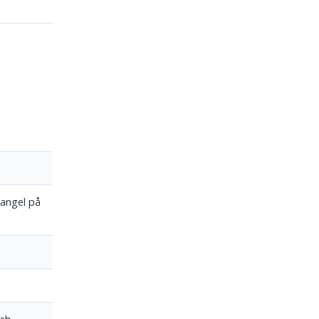
mangel på
kab