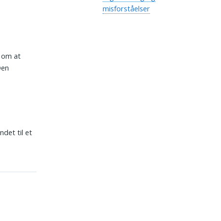
misforståelser
n om at
Den
det til et