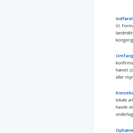
Indførel
VI. Form
landmili
kongeri
Omfang
konfirma
hævet (o
eller my
Konsekv
lokale a
havde vi
underlag
Ophævel