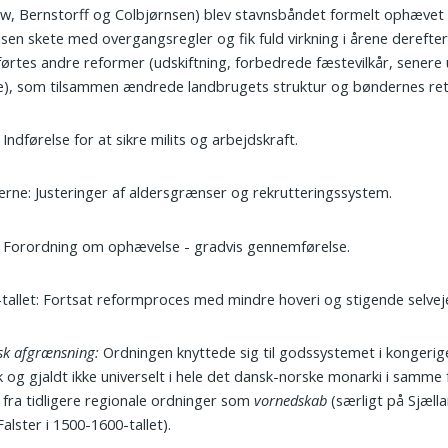
w, Bernstorff og Colbjørnsen) blev stavnsbåndet formelt ophævet 
en skete med overgangsregler og fik fuld virkning i årene derefter
rtes andre reformer (udskiftning, forbedrede fæstevilkår, senere
je), som tilsammen ændrede landbrugets struktur og bøndernes retss
 Indførelse for at sikre milits og arbejdskraft.
erne: Justeringer af aldersgrænser og rekrutteringssystem.
 Forordning om ophævelse - gradvis gennemførelse.
tallet: Fortsat reformproces med mindre hoveri og stigende selvej
sk afgrænsning:
Ordningen knyttede sig til godssystemet i kongerig
og gjaldt ikke universelt i hele det dansk-norske monarki i samme
ig fra tidligere regionale ordninger som
vornedskab
(særligt på Sjælla
alster i 1500-1600-tallet).