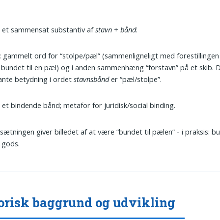
 et sammensat substantiv af
stavn
+
bånd
:
: gammelt ord for “stolpe/pæl” (sammenligneligt med forestillinge
bundet til en pæl) og i anden sammenhæng “forstavn” på et skib. 
ante betydning i ordet
stavnsbånd
er “pæl/stolpe”.
: et bindende bånd; metafor for juridisk/social binding.
tningen giver billedet af at være “bundet til pælen” - i praksis: bun
 gods.
orisk baggrund og udvikling