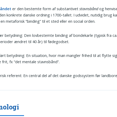
båndet
er den bestemte form af substantivet
stavnsbånd
og henvis
l den konkrete danske ordning i 1700-tallet. I udvidet, nutidig brug 
n metaforisk “binding” til et sted eller en social orden.
r betydning: Den lovbestemte binding af bondekarle (typisk fra ca. 
 perioder ændret til 40 år) til fødegodset.
ørt betydning: En situation, hvor man mangler frihed til at flytte sig
 frit, fx “det mentale stavnsbånd”.
risk referent: En central del af det danske godssystem før landbor
mologi