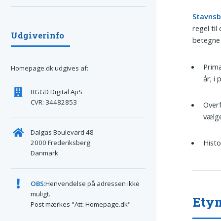
Stavns
regel ti
Udgiverinfo
betegne e
Primæ
Homepage.dk udgives af:
år; i
BGGD Digital ApS
CVR: 34482853
Overf
vælge
Dalgas Boulevard 48
Histo
2000 Frederiksberg
Danmark
OBS:
Henvendelse på adressen ikke
muligt.
Ety
Post mærkes "Att: Homepage.dk"