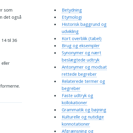
er som
Betydning
kan det også
Etymologi
Historisk baggrund og
udvikling
Kort overblik (tabel)
14 til 36
Brug og eksempler
Synonymer og nært
beslægtede udtryk
 eller
Antonymer og modsat
rettede begreber
Relaterede termer og
eformerne.
begreber
Faste udtryk og
kollokationer
Grammatik og bøjning
Kulturelle og nutidige
konnotationer
Afgrænsning og