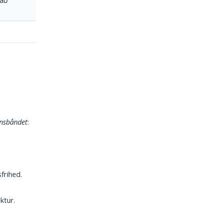
vnsbåndet
:
frihed.
ktur.