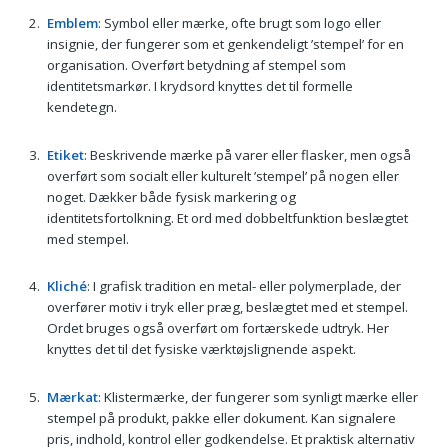
Emblem
: Symbol eller mærke, ofte brugt som logo eller
insignie, der fungerer som et genkendeligt ’stempel’ for en
organisation. Overført betydning af stempel som
identitetsmarkør. I krydsord knyttes det til formelle
kendetegn.
Etiket
: Beskrivende mærke på varer eller flasker, men også
overført som socialt eller kulturelt ’stempel’ på nogen eller
noget. Dækker både fysisk markering og
identitetsfortolkning. Et ord med dobbeltfunktion beslægtet
med stempel.
Kliché
: I grafisk tradition en metal- eller polymerplade, der
overfører motiv i tryk eller præg, beslægtet med et stempel.
Ordet bruges også overført om fortærskede udtryk. Her
knyttes det til det fysiske værktøjslignende aspekt.
Mærkat
: Klistermærke, der fungerer som synligt mærke eller
stempel på produkt, pakke eller dokument. Kan signalere
pris, indhold, kontrol eller godkendelse. Et praktisk alternativ