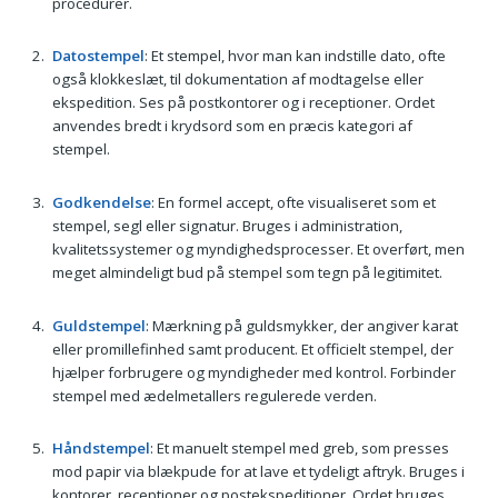
procedurer.
Datostempel
: Et stempel, hvor man kan indstille dato, ofte
også klokkeslæt, til dokumentation af modtagelse eller
ekspedition. Ses på postkontorer og i receptioner. Ordet
anvendes bredt i krydsord som en præcis kategori af
stempel.
Godkendelse
: En formel accept, ofte visualiseret som et
stempel, segl eller signatur. Bruges i administration,
kvalitetssystemer og myndighedsprocesser. Et overført, men
meget almindeligt bud på stempel som tegn på legitimitet.
Guldstempel
: Mærkning på guldsmykker, der angiver karat
eller promillefinhed samt producent. Et officielt stempel, der
hjælper forbrugere og myndigheder med kontrol. Forbinder
stempel med ædelmetallers regulerede verden.
Håndstempel
: Et manuelt stempel med greb, som presses
mod papir via blækpude for at lave et tydeligt aftryk. Bruges i
kontorer, receptioner og postekspeditioner. Ordet bruges