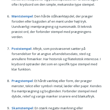
ofte i krydsord om den simple, mekaniske type stempel.
Møntstempel
: Den hårde stålværktøjsdel, der præger
forsiden eller bagsiden af en mønt under højt tryk.
Uundværlig i møntprægning og numismatik. Et teknisk
præcist ord, der forbinder stempel med prægningens
verden.
Poststempel
: Aftryk, som postvæsenet sætter på
forsendelser for at angive afsendelsesdato, sted og
annullere frimærker. Har historisk og filatelistisk interesse. I
krydsord optræder det som en specifik type stempel med
klar funktion.
Prægstempel
: Et hårdt værktøj eller form, der præger
mønster, tekst eller symbol i metal, læder eller papir. Kendes
fra møntprægning og bogbinderi. Forbinder stempel med
dybde, relief og varige mærker snarere end blækaftryk.
Skamstempel
: En stærk negativ mærkning eller