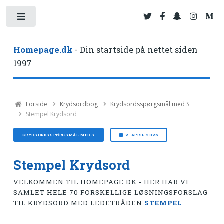
Toggle
Homepage.dk
- Din startside på nettet siden
1997
Forside
Krydsordbog
Krydsordsspørgsmål med S
Stempel Krydsord
KRYDSORDSSPØRGSMÅL MED S
2. APRIL 2026
Stempel Krydsord
VELKOMMEN TIL HOMEPAGE.DK - HER HAR VI
SAMLET HELE 70 FORSKELLIGE LØSNINGSFORSLAG
TIL KRYDSORD MED LEDETRÅDEN
STEMPEL