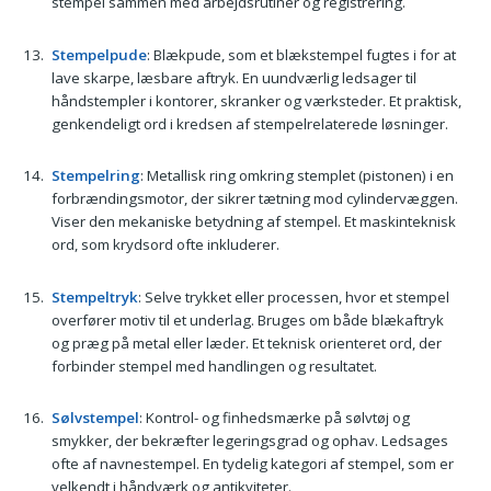
stempel sammen med arbejdsrutiner og registrering.
Stempelpude
: Blækpude, som et blækstempel fugtes i for at
lave skarpe, læsbare aftryk. En uundværlig ledsager til
håndstempler i kontorer, skranker og værksteder. Et praktisk,
genkendeligt ord i kredsen af stempelrelaterede løsninger.
Stempelring
: Metallisk ring omkring stemplet (pistonen) i en
forbrændingsmotor, der sikrer tætning mod cylindervæggen.
Viser den mekaniske betydning af stempel. Et maskinteknisk
ord, som krydsord ofte inkluderer.
Stempeltryk
: Selve trykket eller processen, hvor et stempel
overfører motiv til et underlag. Bruges om både blækaftryk
og præg på metal eller læder. Et teknisk orienteret ord, der
forbinder stempel med handlingen og resultatet.
Sølvstempel
: Kontrol- og finhedsmærke på sølvtøj og
smykker, der bekræfter legeringsgrad og ophav. Ledsages
ofte af navnestempel. En tydelig kategori af stempel, som er
velkendt i håndværk og antikviteter.