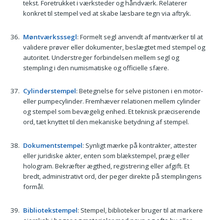
tekst. Foretrukket i værksteder og håndværk. Relaterer
konkret til stempel ved at skabe læsbare tegn via aftryk.
Møntværksssegl
: Formelt segl anvendt af møntværker til at
validere prøver eller dokumenter, beslægtet med stempel og
autoritet. Understreger forbindelsen mellem segl og
stempling i den numismatiske og officielle sfære.
Cylinderstempel
: Betegnelse for selve pistonen i en motor-
eller pumpecylinder. Fremhæver relationen mellem cylinder
og stempel som bevægelig enhed. Et teknisk præciserende
ord, tæt knyttet til den mekaniske betydning af stempel.
Dokumentstempel
: Synligt mærke på kontrakter, attester
eller juridiske akter, enten som blækstempel, præg eller
hologram. Bekræfter ægthed, registrering eller afgift. Et
bredt, administrativt ord, der peger direkte på stemplingens
formål.
Bibliotekstempel
: Stempel, biblioteker bruger til at markere