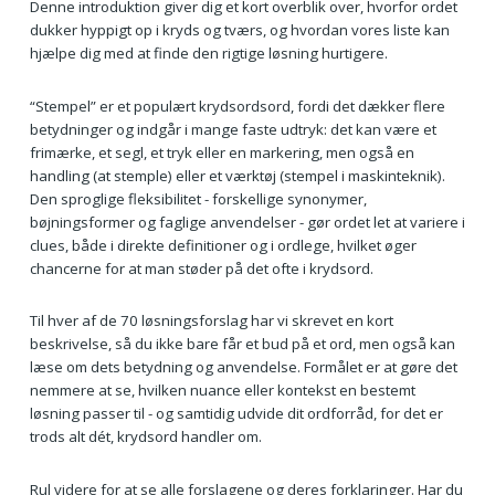
Denne introduktion giver dig et kort overblik over, hvorfor ordet
dukker hyppigt op i kryds og tværs, og hvordan vores liste kan
hjælpe dig med at finde den rigtige løsning hurtigere.
“Stempel” er et populært krydsordsord, fordi det dækker flere
betydninger og indgår i mange faste udtryk: det kan være et
frimærke, et segl, et tryk eller en markering, men også en
handling (at stemple) eller et værktøj (stempel i maskinteknik).
Den sproglige fleksibilitet - forskellige synonymer,
bøjningsformer og faglige anvendelser - gør ordet let at variere i
clues, både i direkte definitioner og i ordlege, hvilket øger
chancerne for at man støder på det ofte i krydsord.
Til hver af de 70 løsningsforslag har vi skrevet en kort
beskrivelse, så du ikke bare får et bud på et ord, men også kan
læse om dets betydning og anvendelse. Formålet er at gøre det
nemmere at se, hvilken nuance eller kontekst en bestemt
løsning passer til - og samtidig udvide dit ordforråd, for det er
trods alt dét, krydsord handler om.
Rul videre for at se alle forslagene og deres forklaringer. Har du