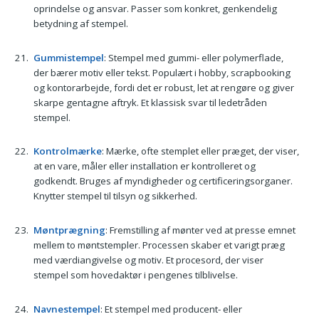
oprindelse og ansvar. Passer som konkret, genkendelig
betydning af stempel.
Gummistempel
: Stempel med gummi- eller polymerflade,
der bærer motiv eller tekst. Populært i hobby, scrapbooking
og kontorarbejde, fordi det er robust, let at rengøre og giver
skarpe gentagne aftryk. Et klassisk svar til ledetråden
stempel.
Kontrolmærke
: Mærke, ofte stemplet eller præget, der viser,
at en vare, måler eller installation er kontrolleret og
godkendt. Bruges af myndigheder og certificeringsorganer.
Knytter stempel til tilsyn og sikkerhed.
Møntprægning
: Fremstilling af mønter ved at presse emnet
mellem to møntstempler. Processen skaber et varigt præg
med værdiangivelse og motiv. Et procesord, der viser
stempel som hovedaktør i pengenes tilblivelse.
Navnestempel
: Et stempel med producent- eller