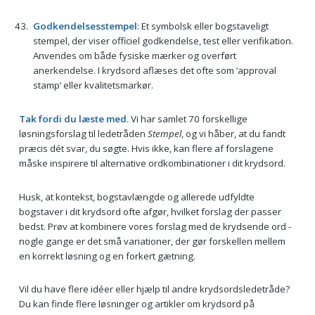
Godkendelsesstempel
: Et symbolsk eller bogstaveligt
stempel, der viser officiel godkendelse, test eller verifikation.
Anvendes om både fysiske mærker og overført
anerkendelse. I krydsord aflæses det ofte som ’approval
stamp’ eller kvalitetsmarkør.
Tak fordi du læste med.
Vi har samlet 70 forskellige
løsningsforslag til ledetråden
Stempel
, og vi håber, at du fandt
præcis dét svar, du søgte. Hvis ikke, kan flere af forslagene
måske inspirere til alternative ordkombinationer i dit krydsord.
Husk, at kontekst, bogstavlængde og allerede udfyldte
bogstaver i dit krydsord ofte afgør, hvilket forslag der passer
bedst. Prøv at kombinere vores forslag med de krydsende ord -
nogle gange er det små variationer, der gør forskellen mellem
en korrekt løsning og en forkert gætning.
Vil du have flere idéer eller hjælp til andre krydsordsledetråde?
Du kan finde flere løsninger og artikler om krydsord på