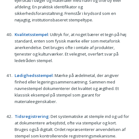
ejerskab i bøger og materialer med navn og ofte by eller
afdeling. En praktisk identifikator og
sikkerhedsforanstaltning. Fremstår i krydsord som en
nøjagtig, institutionsbaseret stempeltype.
Kvalitetsstempel
: Udtryk for, at noget bærer et tegn på høj
standard, enten som fysisk mærke eller som metaforisk
anerkendelse. Det bruges ofte i omtale af produkter,
tjenester og kulturværker. Et velegnet, overført svar på
ledetråden stempel.
Lødighedsstempel
: Mærke på ædelmetal, der angiver
finhed eller legeringssammensætning. Sammen med
navnestempel dokumenterer det kvalitet og ægthed. Et
klassisk eksempel på stempel som garant for
materialeegenskaber.
Tidsregistrering
: Det systematiske at stemple ind og ud for
at dokumentere arbejdstid, ofte via stempelur og kort.
Bruges også digitalt. Ordet repræsenterer anvendelsen af
stempel som kontrollerende registreringsmekanisme.