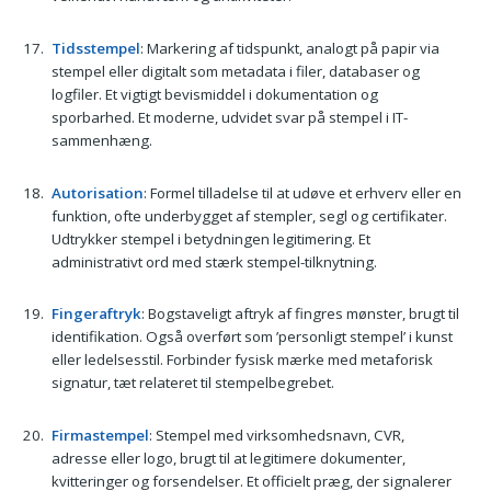
Tidsstempel
: Markering af tidspunkt, analogt på papir via
stempel eller digitalt som metadata i filer, databaser og
logfiler. Et vigtigt bevismiddel i dokumentation og
sporbarhed. Et moderne, udvidet svar på stempel i IT-
sammenhæng.
Autorisation
: Formel tilladelse til at udøve et erhverv eller en
funktion, ofte underbygget af stempler, segl og certifikater.
Udtrykker stempel i betydningen legitimering. Et
administrativt ord med stærk stempel-tilknytning.
Fingeraftryk
: Bogstaveligt aftryk af fingres mønster, brugt til
identifikation. Også overført som ’personligt stempel’ i kunst
eller ledelsesstil. Forbinder fysisk mærke med metaforisk
signatur, tæt relateret til stempelbegrebet.
Firmastempel
: Stempel med virksomhedsnavn, CVR,
adresse eller logo, brugt til at legitimere dokumenter,
kvitteringer og forsendelser. Et officielt præg, der signalerer