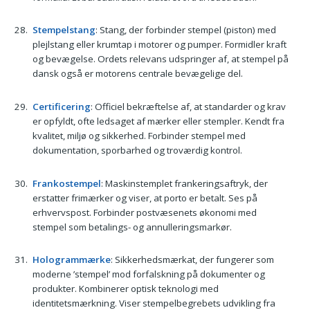
Stempelstang
: Stang, der forbinder stempel (piston) med
plejlstang eller krumtap i motorer og pumper. Formidler kraft
og bevægelse. Ordets relevans udspringer af, at stempel på
dansk også er motorens centrale bevægelige del.
Certificering
: Officiel bekræftelse af, at standarder og krav
er opfyldt, ofte ledsaget af mærker eller stempler. Kendt fra
kvalitet, miljø og sikkerhed. Forbinder stempel med
dokumentation, sporbarhed og troværdig kontrol.
Frankostempel
: Maskinstemplet frankeringsaftryk, der
erstatter frimærker og viser, at porto er betalt. Ses på
erhvervspost. Forbinder postvæsenets økonomi med
stempel som betalings- og annulleringsmarkør.
Hologrammærke
: Sikkerhedsmærkat, der fungerer som
moderne ’stempel’ mod forfalskning på dokumenter og
produkter. Kombinerer optisk teknologi med
identitetsmærkning. Viser stempelbegrebets udvikling fra