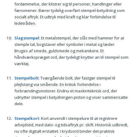
fordømmelse, der klistrer sig til personer, handlinger eller
fænomener. Bærer tydelig overført stempel-betydning som
socialt aftryk. Et udtryk med kraft og klar forbindelse til
ledetråden.
Slagstempel
: Et metalstempel, der slås med hammer for at
stemple tal, bogstaver eller symboler i metal og læder.
Bruges af smede, guldsmede og mekanikere. Et
håndværkspræget ord, der tydeligt knytter an til stempel som
værktøj.
Stempelbolt
: Tværgående bolt, der fastgør stempel til
plejlstang via smående. En kritisk forbindelse i
forbrændingsmotorer. Endnu et maskinteknisk ord, der
udnytter stempel i betydningen piston og viser sammensatte
dele.
Stempelkort
: Kort anvendt i stempelure til at registrere
arbejdstid, med dato- og tidsaftryk pr. skift. Historisk udbredt,
nu ofte digitalt erstattet. I krydsord binder det praktisk