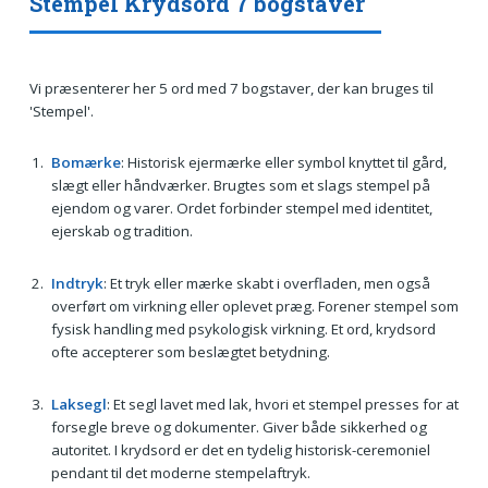
Stempel Krydsord 7 bogstaver
Vi præsenterer her 5 ord med 7 bogstaver, der kan bruges til
'Stempel'.
Bomærke
: Historisk ejermærke eller symbol knyttet til gård,
slægt eller håndværker. Brugtes som et slags stempel på
ejendom og varer. Ordet forbinder stempel med identitet,
ejerskab og tradition.
Indtryk
: Et tryk eller mærke skabt i overfladen, men også
overført om virkning eller oplevet præg. Forener stempel som
fysisk handling med psykologisk virkning. Et ord, krydsord
ofte accepterer som beslægtet betydning.
Laksegl
: Et segl lavet med lak, hvori et stempel presses for at
forsegle breve og dokumenter. Giver både sikkerhed og
autoritet. I krydsord er det en tydelig historisk-ceremoniel
pendant til det moderne stempelaftryk.