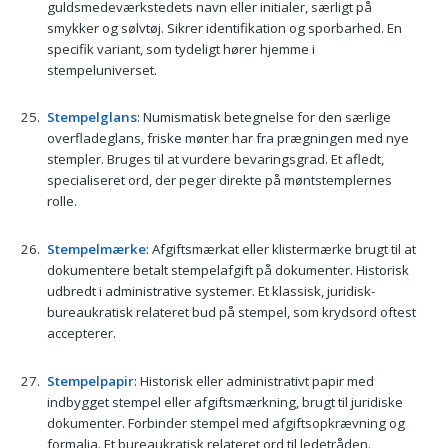
guldsmedeværkstedets navn eller initialer, særligt på
smykker og sølvtøj. Sikrer identifikation og sporbarhed. En
specifik variant, som tydeligt hører hjemme i
stempeluniverset.
Stempelglans
: Numismatisk betegnelse for den særlige
overfladeglans, friske mønter har fra prægningen med nye
stempler. Bruges til at vurdere bevaringsgrad. Et afledt,
specialiseret ord, der peger direkte på møntstemplernes
rolle.
Stempelmærke
: Afgiftsmærkat eller klistermærke brugt til at
dokumentere betalt stempelafgift på dokumenter. Historisk
udbredt i administrative systemer. Et klassisk, juridisk-
bureaukratisk relateret bud på stempel, som krydsord oftest
accepterer.
Stempelpapir
: Historisk eller administrativt papir med
indbygget stempel eller afgiftsmærkning, brugt til juridiske
dokumenter. Forbinder stempel med afgiftsopkrævning og
formalia. Et bureaukratisk relateret ord til ledetråden.