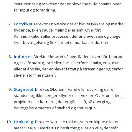
institutioner og tankesæt der er blevet helt ufølsomme over
for input og forandring.
Fortykket
: Direkte: En væske der er blevet tykkere og mindre
flydende, fx en sauce, maling eller slim. Overført:
Kommunikation eller processer, der er blevet seje og træge,
hvor bevægelse og fleksibilitet er markant reduceret.
Indtørret
: Direkte: Udtørret så overfladen bliver hård, sprød
og stiv, fx maling, jord eller slim. Overført: Et miljø, en kultur
eller et åndsliv, der er blevet fattigt på strømninger og derfor
stivner i tomme ritualer.
Stagneret
: Direkte: Økonomi, vand eller udvikling der er
standset og ikke længere flyder eller vokser. Overført: Ideer,
projekter eller karrierer, der er gået i stå, så energi og
bevægelse erstattes af stivhed og status quo.
Urokkelig
: Direkte: Kan ikke rokkes, som en klippe eller en
massiv søjle. Overført: En beslutning eller en vilje, der står