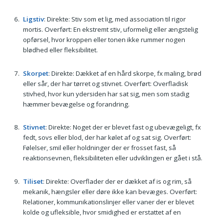
Ligstiv
: Direkte: Stiv som et lig, med association til rigor
mortis. Overført: En ekstremt stiv, uformelig eller ængstelig
opførsel, hvor kroppen eller tonen ikke rummer nogen
blødhed eller fleksibilitet.
Skorpet
: Direkte: Dækket af en hård skorpe, fx maling, brød
eller sår, der har tørret og stivnet. Overført: Overfladisk
stivhed, hvor kun ydersiden har sat sig, men som stadig
hæmmer bevægelse og forandring.
Stivnet
: Direkte: Noget der er blevet fast og ubevægeligt, fx
fedt, sovs eller blod, der har kølet af og sat sig. Overført:
Følelser, smil eller holdninger der er frosset fast, så
reaktionsevnen, fleksibiliteten eller udviklingen er gået i stå.
Tiliset
: Direkte: Overflader der er dækket af is og rim, så
mekanik, hængsler eller døre ikke kan bevæges. Overført:
Relationer, kommunikationslinjer eller vaner der er blevet
kolde og ufleksible, hvor smidighed er erstattet af en