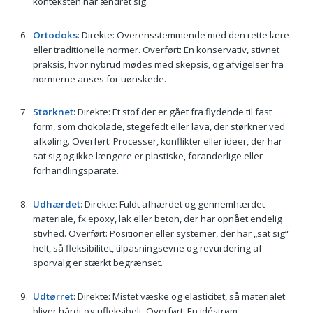
konteksten har ændret sig.
Ortodoks
: Direkte: Overensstemmende med den rette lære
eller traditionelle normer. Overført: En konservativ, stivnet
praksis, hvor nybrud mødes med skepsis, og afvigelser fra
normerne anses for uønskede.
Størknet
: Direkte: Et stof der er gået fra flydende til fast
form, som chokolade, stegefedt eller lava, der størkner ved
afkøling. Overført: Processer, konflikter eller ideer, der har
sat sig og ikke længere er plastiske, foranderlige eller
forhandlingsparate.
Udhærdet
: Direkte: Fuldt afhærdet og gennemhærdet
materiale, fx epoxy, lak eller beton, der har opnået endelig
stivhed. Overført: Positioner eller systemer, der har „sat sig“
helt, så fleksibilitet, tilpasningsevne og revurdering af
sporvalg er stærkt begrænset.
Udtørret
: Direkte: Mistet væske og elasticitet, så materialet
bliver hårdt og ufleksibelt. Overført: En idéstrøm,