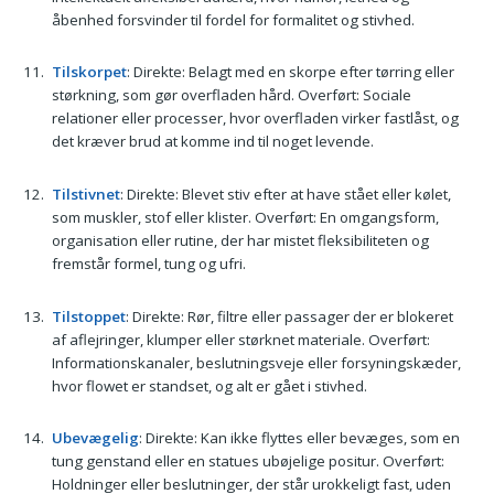
åbenhed forsvinder til fordel for formalitet og stivhed.
Tilskorpet
: Direkte: Belagt med en skorpe efter tørring eller
størkning, som gør overfladen hård. Overført: Sociale
relationer eller processer, hvor overfladen virker fastlåst, og
det kræver brud at komme ind til noget levende.
Tilstivnet
: Direkte: Blevet stiv efter at have stået eller kølet,
som muskler, stof eller klister. Overført: En omgangsform,
organisation eller rutine, der har mistet fleksibiliteten og
fremstår formel, tung og ufri.
Tilstoppet
: Direkte: Rør, filtre eller passager der er blokeret
af aflejringer, klumper eller størknet materiale. Overført:
Informationskanaler, beslutningsveje eller forsyningskæder,
hvor flowet er standset, og alt er gået i stivhed.
Ubevægelig
: Direkte: Kan ikke flyttes eller bevæges, som en
tung genstand eller en statues ubøjelige positur. Overført:
Holdninger eller beslutninger, der står urokkeligt fast, uden