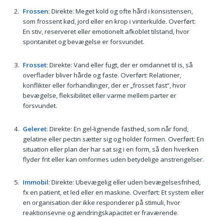
Frossen
: Direkte: Meget kold og ofte hård i konsistensen,
som frossent kød, jord eller en krop i vinterkulde. Overført:
En stiv, reserveret eller emotionelt afkoblet tilstand, hvor
spontanitet og bevægelse er forsvundet.
Frosset
: Direkte: Vand eller fugt, der er omdannet til is, så
overflader bliver hårde og faste. Overført: Relationer,
konflikter eller forhandlinger, der er „frosset fast“, hvor
bevægelse, fleksibilitet eller varme mellem parter er
forsvundet.
Geleret
: Direkte: En gel-lignende fasthed, som når fond,
gelatine eller pectin sætter sig og holder formen. Overført: En
situation eller plan der har sat sig i en form, så den hverken
flyder frit eller kan omformes uden betydelige anstrengelser.
Immobil
: Direkte: Ubevægelig eller uden bevægelsesfrihed,
fx en patient, et led eller en maskine. Overført: Et system eller
en organisation der ikke responderer på stimuli, hvor
reaktionsevne og ændringskapacitet er fraværende.