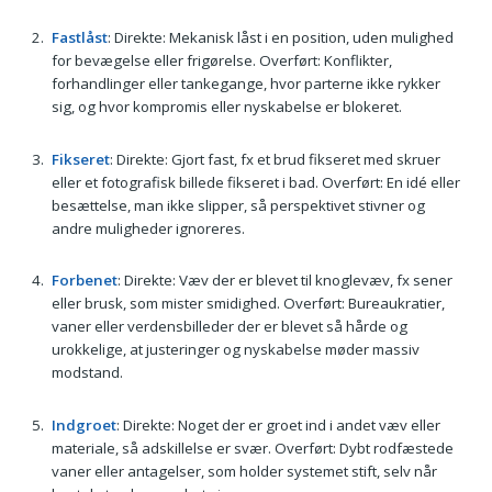
Fastlåst
: Direkte: Mekanisk låst i en position, uden mulighed
for bevægelse eller frigørelse. Overført: Konflikter,
forhandlinger eller tankegange, hvor parterne ikke rykker
sig, og hvor kompromis eller nyskabelse er blokeret.
Fikseret
: Direkte: Gjort fast, fx et brud fikseret med skruer
eller et fotografisk billede fikseret i bad. Overført: En idé eller
besættelse, man ikke slipper, så perspektivet stivner og
andre muligheder ignoreres.
Forbenet
: Direkte: Væv der er blevet til knoglevæv, fx sener
eller brusk, som mister smidighed. Overført: Bureaukratier,
vaner eller verdensbilleder der er blevet så hårde og
urokkelige, at justeringer og nyskabelse møder massiv
modstand.
Indgroet
: Direkte: Noget der er groet ind i andet væv eller
materiale, så adskillelse er svær. Overført: Dybt rodfæstede
vaner eller antagelser, som holder systemet stift, selv når