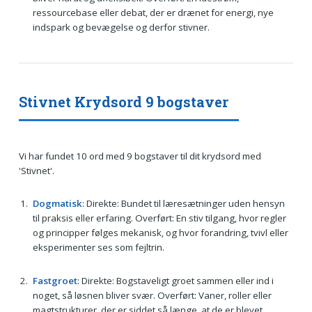
ressourcebase eller debat, der er drænet for energi, nye
indspark og bevægelse og derfor stivner.
Stivnet Krydsord 9 bogstaver
Vi har fundet 10 ord med 9 bogstaver til dit krydsord med
'Stivnet'.
Dogmatisk
: Direkte: Bundet til læresætninger uden hensyn
til praksis eller erfaring. Overført: En stiv tilgang, hvor regler
og principper følges mekanisk, og hvor forandring, tvivl eller
eksperimenter ses som fejltrin.
Fastgroet
: Direkte: Bogstaveligt groet sammen eller ind i
noget, så løsnen bliver svær. Overført: Vaner, roller eller
magtstrukturer, der er siddet så længe, at de er blevet