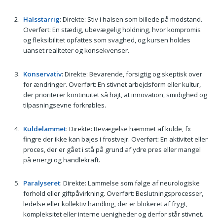
Halsstarrig
: Direkte: Stiv i halsen som billede på modstand.
Overført: En stædig, ubevægelig holdning, hvor kompromis
og fleksibilitet opfattes som svaghed, og kursen holdes
uanset realiteter og konsekvenser.
Konservativ
: Direkte: Bevarende, forsigtig og skeptisk over
for ændringer. Overført: En stivnet arbejdsform eller kultur,
der prioriterer kontinuitet så højt, at innovation, smidighed og
tilpasningsevne forkrøbles.
Kuldelammet
: Direkte: Bevægelse hæmmet af kulde, fx
fingre der ikke kan bøjes i frostvejr. Overført: En aktivitet eller
proces, der er gået i stå på grund af ydre pres eller mangel
på energi og handlekraft.
Paralyseret
: Direkte: Lammelse som følge af neurologiske
forhold eller giftpåvirkning. Overført: Beslutningsprocesser,
ledelse eller kollektiv handling, der er blokeret af frygt,
kompleksitet eller interne uenigheder og derfor står stivnet.