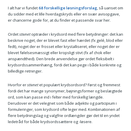
I alt har vi fundet
68 forskellige løsningsforslag
, så uanset om
du sidder med et lille hverdagskryds eller en svær avisopgave,
er chancerne gode for, at du finder et passende svar her.
Ordet
stivnet
optræder i krydsord med flere betydninger: det kan
beskrive noget, der er blevet fast eller hærdet (fx gelé, blod eller
fedt), noget der er frosset eller krystalliseret, eller noget der er
blevet følelsesmæssigt eller kropsligt stivt (fx af chok eller
anspændthed). Den brede anvendelse gør ordet fleksibelt i
krydsordssammenhæng, fordi det kan pege i både konkrete og
billedlige retninger.
Hvorfor er
stivnet
et populært krydsordsord? Først og fremmest
fordi det har mange synonymer, bøjningsformer og beslægtede
ord, som kan passe ind i felter med forskellig længde.
Derudover er det velegnet som både adjektiv og participium i
formuleringer, som krydsord ofte leger med. Kombinationen af
flere betydningslag og valgfrie ordlængder gør det til en yndet
ledetråd for både krydsordssættere og -løsere.