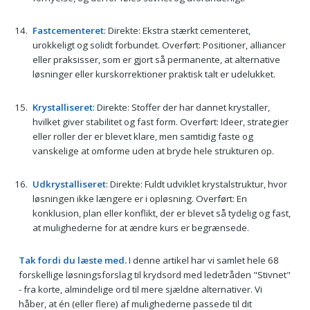
Fastcementeret
: Direkte: Ekstra stærkt cementeret,
urokkeligt og solidt forbundet. Overført: Positioner, alliancer
eller praksisser, som er gjort så permanente, at alternative
løsninger eller kurskorrektioner praktisk talt er udelukket.
Krystalliseret
: Direkte: Stoffer der har dannet krystaller,
hvilket giver stabilitet og fast form. Overført: Ideer, strategier
eller roller der er blevet klare, men samtidig faste og
vanskelige at omforme uden at bryde hele strukturen op.
Udkrystalliseret
: Direkte: Fuldt udviklet krystalstruktur, hvor
løsningen ikke længere er i opløsning. Overført: En
konklusion, plan eller konflikt, der er blevet så tydelig og fast,
at mulighederne for at ændre kurs er begrænsede.
Tak fordi du læste med.
I denne artikel har vi samlet hele 68
forskellige løsningsforslag til krydsord med ledetråden "Stivnet"
- fra korte, almindelige ord til mere sjældne alternativer. Vi
håber, at én (eller flere) af mulighederne passede til dit