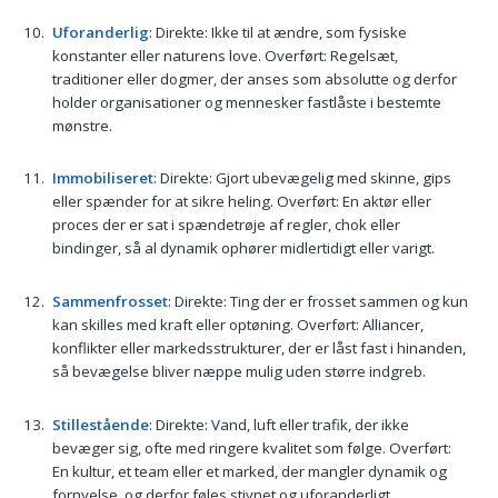
Uforanderlig
: Direkte: Ikke til at ændre, som fysiske
konstanter eller naturens love. Overført: Regelsæt,
traditioner eller dogmer, der anses som absolutte og derfor
holder organisationer og mennesker fastlåste i bestemte
mønstre.
Immobiliseret
: Direkte: Gjort ubevægelig med skinne, gips
eller spænder for at sikre heling. Overført: En aktør eller
proces der er sat i spændetrøje af regler, chok eller
bindinger, så al dynamik ophører midlertidigt eller varigt.
Sammenfrosset
: Direkte: Ting der er frosset sammen og kun
kan skilles med kraft eller optøning. Overført: Alliancer,
konflikter eller markedsstrukturer, der er låst fast i hinanden,
så bevægelse bliver næppe mulig uden større indgreb.
Stillestående
: Direkte: Vand, luft eller trafik, der ikke
bevæger sig, ofte med ringere kvalitet som følge. Overført:
En kultur, et team eller et marked, der mangler dynamik og
fornyelse, og derfor føles stivnet og uforanderligt.