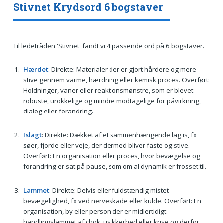
Stivnet Krydsord 6 bogstaver
Til ledetråden 'Stivnet' fandt vi 4 passende ord på 6 bogstaver.
Hærdet
: Direkte: Materialer der er gjort hårdere og mere
stive gennem varme, hærdning eller kemisk proces. Overført:
Holdninger, vaner eller reaktionsmønstre, som er blevet
robuste, urokkelige og mindre modtagelige for påvirkning,
dialog eller forandring.
Islagt
: Direkte: Dækket af et sammenhængende lag is, fx
søer, fjorde eller veje, der dermed bliver faste og stive.
Overført: En organisation eller proces, hvor bevægelse og
forandring er sat på pause, som om al dynamik er frosset til.
Lammet
: Direkte: Delvis eller fuldstændig mistet
bevægelighed, fx ved nerveskade eller kulde. Overført: En
organisation, by eller person der er midlertidigt
handlingslammet af chok, usikkerhed eller krise og derfor