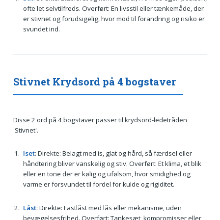
ofte let selvtilfreds. Overført: En livsstil eller tænkemåde, der
er stivnet og forudsigelig, hvor mod til forandring og risiko er
svundet ind.
Stivnet Krydsord på 4 bogstaver
Disse 2 ord på 4 bogstaver passer til krydsord-ledetråden
'Stivnet'.
Iset
: Direkte: Belagt med is, glat og hård, så færdsel eller
håndtering bliver vanskelig og stiv. Overført: Et klima, et blik
eller en tone der er kølig og ufølsom, hvor smidighed og
varme er forsvundet til fordel for kulde og rigiditet.
Låst
: Direkte: Fastlåst med lås eller mekanisme, uden
bevægelsesfrihed. Overført: Tankesæt, kompromisser eller