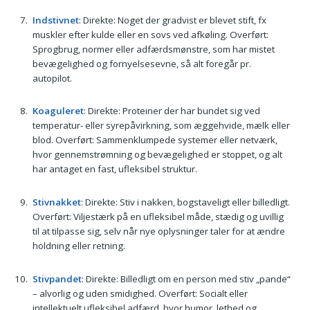
Indstivnet
: Direkte: Noget der gradvist er blevet stift, fx
muskler efter kulde eller en sovs ved afkøling. Overført:
Sprogbrug, normer eller adfærdsmønstre, som har mistet
bevægelighed og fornyelsesevne, så alt foregår pr.
autopilot.
Koaguleret
: Direkte: Proteiner der har bundet sig ved
temperatur- eller syrepåvirkning, som æggehvide, mælk eller
blod. Overført: Sammenklumpede systemer eller netværk,
hvor gennemstrømning og bevægelighed er stoppet, og alt
har antaget en fast, ufleksibel struktur.
Stivnakket
: Direkte: Stiv i nakken, bogstaveligt eller billedligt.
Overført: Viljestærk på en ufleksibel måde, stædig og uvillig
til at tilpasse sig, selv når nye oplysninger taler for at ændre
holdning eller retning.
Stivpandet
: Direkte: Billedligt om en person med stiv „pande“
– alvorlig og uden smidighed. Overført: Socialt eller
intellektuelt ufleksibel adfærd, hvor humor, lethed og