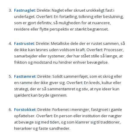
Fastnaglet
: Direkte: Naglet eller skruet urokkeligt fast i
underlaget. Overført: En fortælling, tolkning eller beslutning,
som er gjort definitiv, så muligheden for at nuancere,
revidere eller flytte perspektiv er stærkt begrænset.
Fastrustet
: Direkte: Metalliske dele der er rustet sammen, så
de ikke kan løsnes uden voldsom kraft. Overført: Processer,
samarbejder eller systemer, der har stået stille så længe, at
friktion og modstand nu hindrer enhver bevægelse.
Fasttømret
: Direkte: Solidt sammenføjet, som et skrog eller
en ramme der ikke giver sig. Overført: En kreds, kultur eller
strategi, der er så sammentømret og stiv, at nye ideer kun
sjældent kan bryde igennem.
Forstokket
: Direkte: Forbenet i meninger, fastgroet i gamle
opfattelser. Overført: En person eller institution der nægter
at bevæge sig med tiden, og som klamrer sig til traditioner,
hierarkier og faste sandheder.