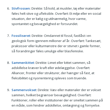
Stivfrossen
: Direkte: Så kold, at muskler, tøj eller materialer
føles helt stive og ufleksible. Overført: Et miljø eller en social
situation, der er kølig og utilnærmelig, hvor varme,
spontanitet og bevægelighed er forsvundet.
Fossiliseret
: Direkte: Omdannet til fossil, fastlåst i en
geologisk form igennem millioner af år. Overført: Tankesæt,
praksisser eller kulturmønstre der er stivnet i gamle former,
så forandringer føles umulige eller blasfemiske.
Sammenkittet
: Direkte: Limet eller kittet sammen, så
adskillelse kræver kraft eller ødelæggelse. Overført:
Alliancer, fronter eller strukturer, der hænger så fast, at
fleksibilitet og nyorientering opleves som truende.
Sammenvokset
: Direkte: Væv eller materialer der er vokset
sammen, hvilket begrænser bevægelighed. Overført:
Funktioner, roller eller institutioner der er smeltet sammen på
en måde, som hindrer adskillelse, omlægning og fornyelse.