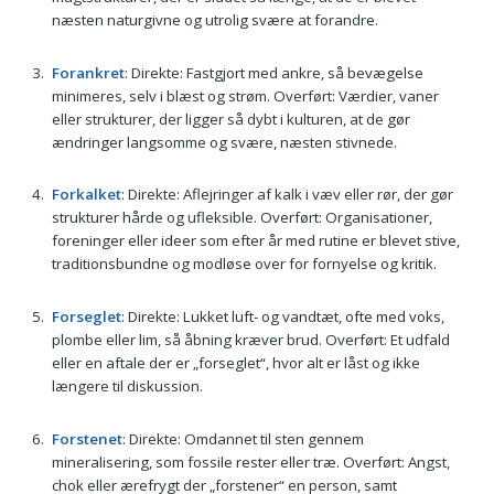
næsten naturgivne og utrolig svære at forandre.
Forankret
: Direkte: Fastgjort med ankre, så bevægelse
minimeres, selv i blæst og strøm. Overført: Værdier, vaner
eller strukturer, der ligger så dybt i kulturen, at de gør
ændringer langsomme og svære, næsten stivnede.
Forkalket
: Direkte: Aflejringer af kalk i væv eller rør, der gør
strukturer hårde og ufleksible. Overført: Organisationer,
foreninger eller ideer som efter år med rutine er blevet stive,
traditionsbundne og modløse over for fornyelse og kritik.
Forseglet
: Direkte: Lukket luft- og vandtæt, ofte med voks,
plombe eller lim, så åbning kræver brud. Overført: Et udfald
eller en aftale der er „forseglet“, hvor alt er låst og ikke
længere til diskussion.
Forstenet
: Direkte: Omdannet til sten gennem
mineralisering, som fossile rester eller træ. Overført: Angst,
chok eller ærefrygt der „forstener“ en person, samt