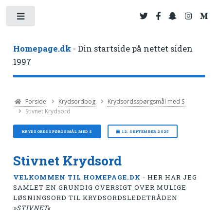
Toggle
Homepage.dk
- Din startside på nettet siden
1997
Forside
Krydsordbog
Krydsordsspørgsmål med S
Stivnet Krydsord
KRYDSORDSSPØRGSMÅL MED S
12. SEPTEMBER 2025
Stivnet Krydsord
VELKOMMEN TIL HOMEPAGE.DK
- HER HAR JEG
SAMLET EN GRUNDIG OVERSIGT OVER MULIGE
LØSNINGSORD TIL KRYDSORDSLEDETRÅDEN
»STIVNET«