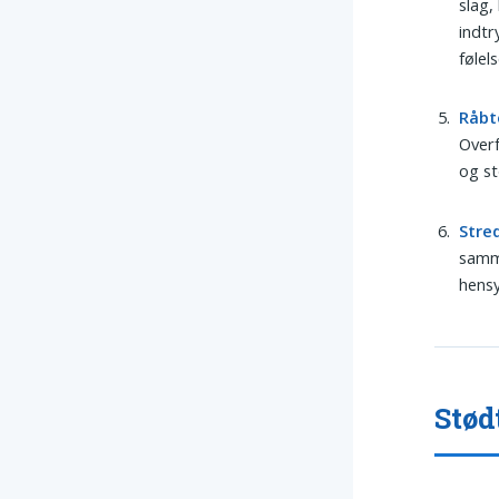
slag,
indtr
følel
Råbt
Overf
og s
Stre
samme
hensy
Stød