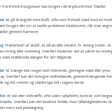
 9 ord med 6 bogstaver kan bruges i dit krydsord med 'Stødte'.
eb
: At gå til angreb med kraft, ofte som frontalt stød mod en mod
ført bruges det om at tackle problemer beslutsomt, når man angr
ødte gennem barrierer.
og
: Præteritum af 'anslå'; at slå an eller berøre, fx 'anslog tonen', et
n streng eller stemning. Overført beskriver det at sætte en retnin
e stød etablerede klangen for det følgende.
de
: At trænge ind i noget ved roterende, gentagne stød eller pres
tøj. Overført kan det betegne vedholdende, gennemtrængende fok
e sig ind i emnet og stødte lige ind i sagens kerne.
dte
: At ske eller indtræffe, ofte uden subjektets kontrol, som begi
ilstødte. Overført kan det beskrive forløb, hvor tilfældighedernes s
det mere end planlægning.