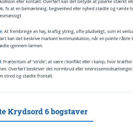
 kollision eller kontakt. Overført kan det betyde at påvirke stærkt el
yk, fx at en bemærkning, begivenhed eller nyhed stødte og ramte h
sesmæssigt.
e
: At frembringe en høj, kraftig ytring, ofte pludseligt, som et verba
ørt kan det beskrive markant kommunikation, når en pointe råbte ti
tødte igennem larmen.
d
: Præteritum af 'stride'; at være i konflikt eller i kamp, hvor kræfte
n. Overført beskriver det normbrud eller interessemodsætninger,
n stred og stødte frontalt.
te Krydsord 6 bogstaver