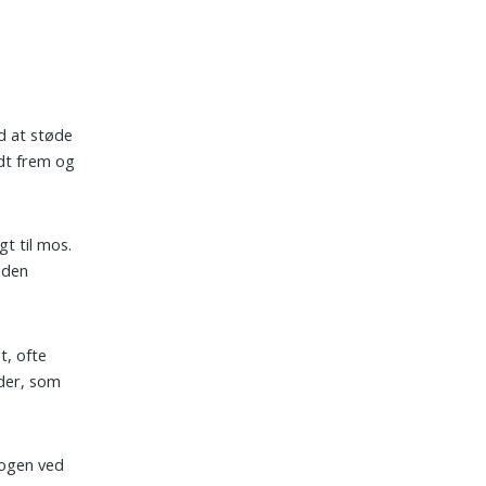
ed at støde
ndt frem og
gt til mos.
nden
t, ofte
eder, som
nogen ved