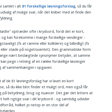
i samlet i alt
81 forskellige løsningsforslag
, så du får
 udvalg af mulige svar, når det kniber med at finde den
fyldning.
tødte" optræder ofte i krydsord, fordi det er kort,
lt og kan forekomme i mange forskellige vendinger -
taveligt (fx at ramme eller kollidere) og billedligt (fx
eller støde på noget/uventet). Den grammatiske form
ange nært beslægtede synonymer betyder, at samme
 kan pege i retning af en række forskellige løsninger
g af sammenhængen i opgaven.
 af de 81 løsningsforslag har vi lavet en kort
lse, så du ikke blot finder et muligt ord, men også får
ng på betydning, brug og nuancer. Det gør det lettere at
t helt rigtige svar i dit krydsord - og samtidig udvider
dforråd, hvilket jo netop er en stor del af
dsglæden.