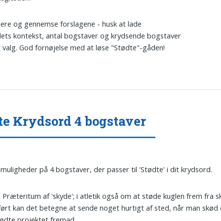
idere og gennemse forslagene - husk at lade
ets kontekst, antal bogstaver og krydsende bogstaver
t valg. God fornøjelse med at løse "Stødte"-gåden!
te Krydsord 4 bogstaver
 muligheder på 4 bogstaver, der passer til 'Stødte' i dit krydsord.
: Præteritum af 'skyde'; i atletik også om at støde kuglen frem fra s
ørt kan det betegne at sende noget hurtigt af sted, når man skød 
ødte projektet fremad.