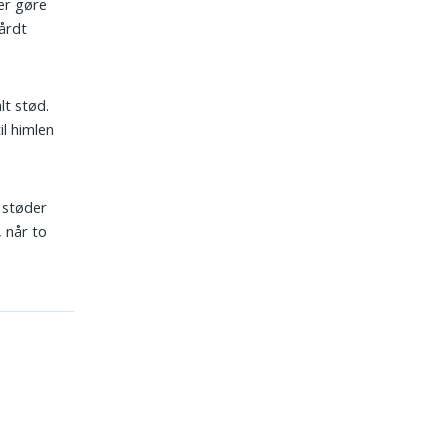
ler gøre
årdt
lt stød.
l himlen
r støder
 når to