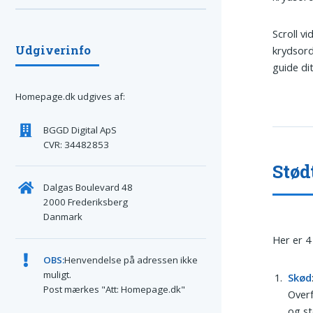
Scroll v
Udgiverinfo
krydsord
guide di
Homepage.dk udgives af:
BGGD Digital ApS
CVR: 34482853
Stød
Dalgas Boulevard 48
2000 Frederiksberg
Danmark
Her er 4
OBS:
Henvendelse på adressen ikke
muligt.
Skød
Post mærkes "Att: Homepage.dk"
Overf
og st