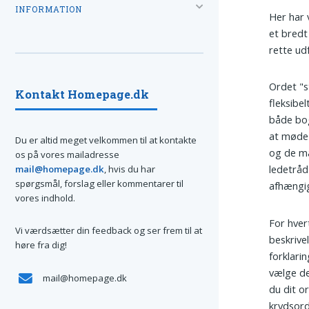
INFORMATION
Her har v
et bredt
rette ud
Ordet "s
Kontakt Homepage.dk
fleksibe
både bogs
at møde 
Du er altid meget velkommen til at kontakte
og de m
os på vores mailadresse
ledetråd
mail@homepage.dk
, hvis du har
spørgsmål, forslag eller kommentarer til
afhængi
vores indhold.
For hvert
Vi værdsætter din feedback og ser frem til at
beskrive
høre fra dig!
forklari
vælge de
mail@homepage.dk
du dit or
krydsor