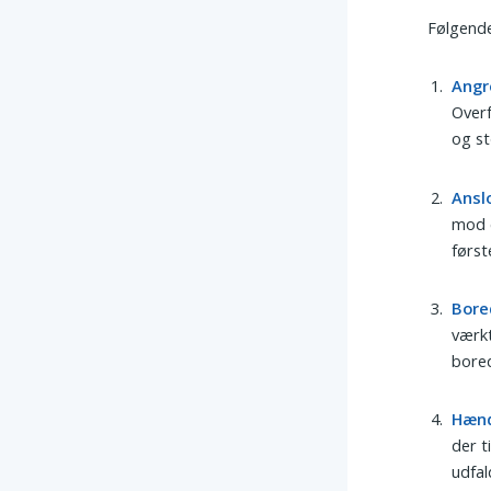
Følgende
Angr
Over
og st
Ansl
mod e
først
Bore
værk
bored
Hæn
der t
udfal