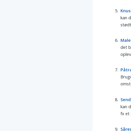
Knus
kan 
stød
Male
det b
oplev
Påtr
Bruge
omstæ
Send
kan d
fx et 
Såre