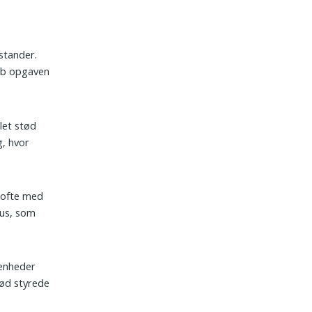
stander.
eb opgaven
 let stød
g, hvor
, ofte med
us, som
venheder
tød styrede