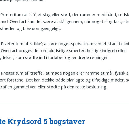
: Præteritum af 'slå'; et slag eller stød, der rammer med hånd, redsk
and. Overført kan det være at slå igennem, når noget slog fast, stø
dstheden og blev uomgængeligt.
: Præteritum af 'stikke'; at føre noget spidst frem ved et stød, fx kni
 Overført bruges det om pludselige smerter, hurtige indgreb eller
ydelser, som stødte ind i forløbet og ændrede retningen.
: Præteritum af 'træffe'; at møde nogen eller ramme et mål, fysisk el
ørt forstand. Det kan dække både planlagte og tilfældige møder, 
raf en gammel ven eller stødte på den rette beslutning.
te Krydsord 5 bogstaver