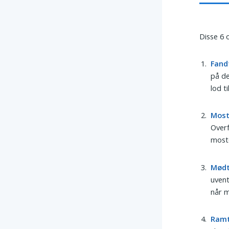
Disse 6 
Fand
på de
lod t
Mos
Over
moste
Mød
uvent
når m
Ram