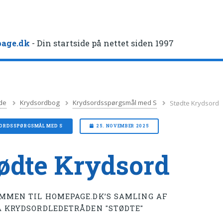
age.dk
- Din startside på nettet siden 1997
de
Krydsordbog
Krydsordsspørgsmål med S
Stødte Krydsord
ORDSSPØRGSMÅL MED S
25. NOVEMBER 2025
ødte Krydsord
MMEN TIL HOMEPAGE.DK’S SAMLING AF
Å KRYDSORDLEDETRÅDEN "STØDTE"