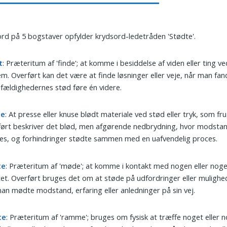
ord på 5 bogstaver opfylder krydsord-ledetråden 'Stødte'.
t
: Præteritum af 'finde'; at komme i besiddelse af viden eller ting v
m. Overført kan det være at finde løsninger eller veje, når man fa
ilfældighedernes stød føre én videre.
te
: At presse eller knuse blødt materiale ved stød eller tryk, som fru
ført beskriver det blød, men afgørende nedbrydning, hvor modsta
s, og forhindringer stødte sammen med en uafvendelig proces.
te
: Præteritum af 'møde'; at komme i kontakt med nogen eller noge
et. Overført bruges det om at støde på udfordringer eller muligh
an mødte modstand, erfaring eller anledninger på sin vej.
te
: Præteritum af 'ramme'; bruges om fysisk at træffe noget eller 