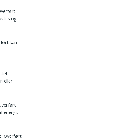
Overført
ustes og
rført kan
ntet.
n eller
Overført
f energi,
e. Overført