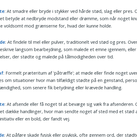
te
: At smadre eller bryde i stykker ved hårde stød, slag eller pres. 
det betyde at nedbryde modstand eller drømme, som når noget kn
te voldsomt mod grænserne for, hvad der kunne holde.
de
: At findele til mel eller pulver, traditionelt ved stød og pres. Ove
eskrive langsom bearbejdning, som malede et emne igennem, eller
elser, der stødte og malede på tålmodigheden over tid.
af
: Formelt præteritum af 'påtræffe'; at møde eller finde noget uve
s om situationer hvor man tilfældigt stødte på en genstand, perso
ndighed, som senere fik betydning eller krævede handling.
te
: At afsende eller få noget til at bevæge sig væk fra afsenderen. 
et dække handlinger, hvor man sendte noget af sted med et stød a
initiativ eller en bold, der fandt vej.
de
: At påføre skade fysisk eller psykisk, ofte gennem ord, der stødt