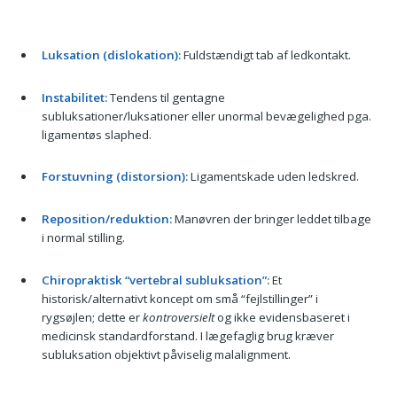
Luksation (dislokation):
Fuldstændigt tab af ledkontakt.
Instabilitet:
Tendens til gentagne
subluksationer/luksationer eller unormal bevægelighed pga.
ligamentøs slaphed.
Forstuvning (distorsion):
Ligamentskade uden ledskred.
Reposition/reduktion:
Manøvren der bringer leddet tilbage
i normal stilling.
Chiropraktisk “vertebral subluksation”:
Et
historisk/alternativt koncept om små “fejlstillinger” i
rygsøjlen; dette er
kontroversielt
og ikke evidensbaseret i
medicinsk standardforstand. I lægefaglig brug kræver
subluksation objektivt påviselig malalignment.