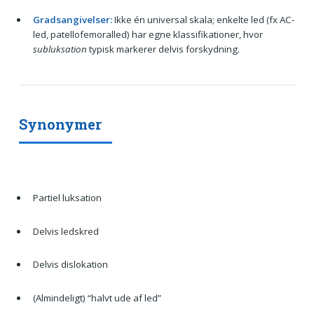
Gradsangivelser:
Ikke én universal skala; enkelte led (fx AC-
led, patellofemoralled) har egne klassifikationer, hvor
subluksation
typisk markerer delvis forskydning.
Synonymer
Partiel luksation
Delvis ledskred
Delvis dislokation
(Almindeligt) “halvt ude af led”