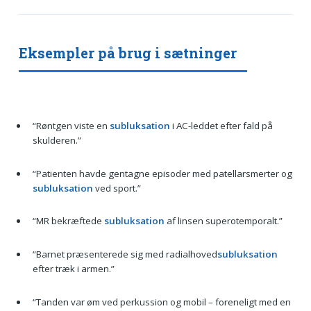
Eksempler på brug i sætninger
“Røntgen viste en
subluksation
i AC-leddet efter fald på
skulderen.”
“Patienten havde gentagne episoder med patellarsmerter og
subluksation
ved sport.”
“MR bekræftede
subluksation
af linsen superotemporalt.”
“Barnet præsenterede sig med radialhoved
subluksation
efter træk i armen.”
“Tanden var øm ved perkussion og mobil – foreneligt med en