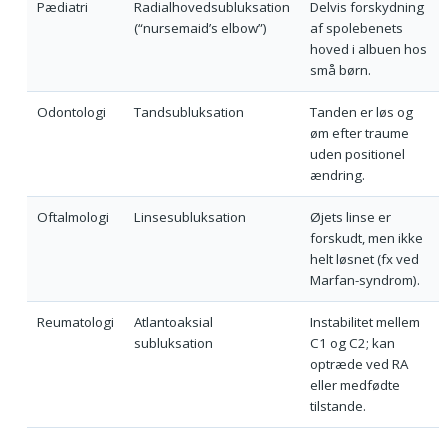
Pædiatri
Radialhovedsubluksation
Delvis forskydning
(“nursemaid’s elbow”)
af spolebenets
hoved i albuen hos
små børn.
Odontologi
Tandsubluksation
Tanden er løs og
øm efter traume
uden positionel
ændring.
Oftalmologi
Linsesubluksation
Øjets linse er
forskudt, men ikke
helt løsnet (fx ved
Marfan-syndrom).
Reumatologi
Atlantoaksial
Instabilitet mellem
subluksation
C1 og C2; kan
optræde ved RA
eller medfødte
tilstande.