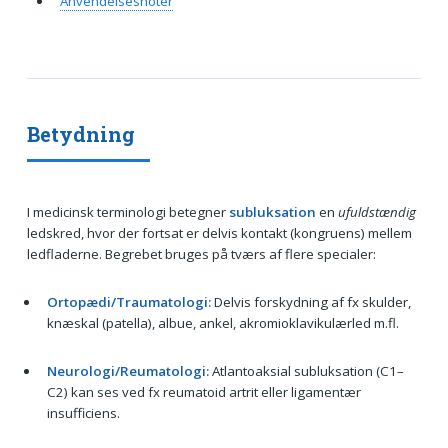
Anvendelsesnoter
Betydning
I medicinsk terminologi betegner
subluksation
en
ufuldstændig
ledskred, hvor der fortsat er delvis kontakt (kongruens) mellem
ledfladerne. Begrebet bruges på tværs af flere specialer:
Ortopædi/Traumatologi:
Delvis forskydning af fx skulder,
knæskal (patella), albue, ankel, akromioklavikulærled m.fl.
Neurologi/Reumatologi:
Atlantoaksial subluksation (C1–
C2) kan ses ved fx reumatoid artrit eller ligamentær
insufficiens.