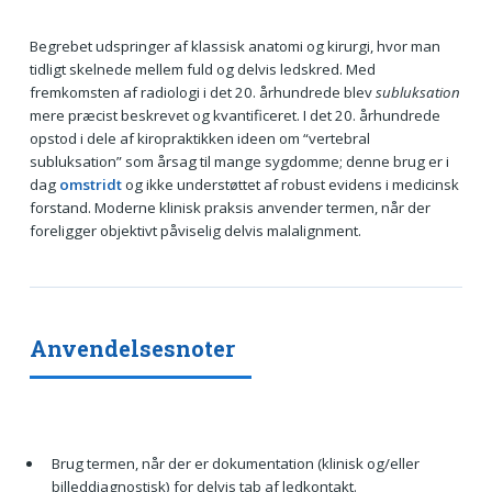
Begrebet udspringer af klassisk anatomi og kirurgi, hvor man
tidligt skelnede mellem fuld og delvis ledskred. Med
fremkomsten af radiologi i det 20. århundrede blev
subluksation
mere præcist beskrevet og kvantificeret. I det 20. århundrede
opstod i dele af kiropraktikken ideen om “vertebral
subluksation” som årsag til mange sygdomme; denne brug er i
dag
omstridt
og ikke understøttet af robust evidens i medicinsk
forstand. Moderne klinisk praksis anvender termen, når der
foreligger objektivt påviselig delvis malalignment.
Anvendelsesnoter
Brug termen, når der er dokumentation (klinisk og/eller
billeddiagnostisk) for delvis tab af ledkontakt.