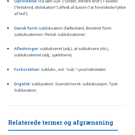
Oprindelse:
Fra latin
sub-
(“under, mindre end”) +
luxatio
(“ledskred, dislokation”) afledt af
luxare
(“at forvridede/rykke
af led”).
Dansk form:
subluksation (fælleskøn). Bestemt form:
subluksationen. Flertal: subluksationer.
Afledninger:
sublukseret (adj.), at subluksere (vb.),
subluksationel (adj., sjældnere).
Forkortelser:
subluks., evt. “sub.” i journalnotater.
Engelsk:
subluxation. Svensk/norsk: subluksasjon. Tysk:
Subluxation.
Relaterede termer og afgrænsning