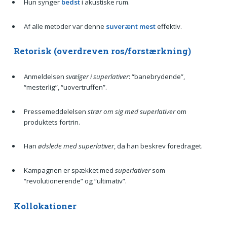
Hun synger
bedst
i akustiske rum.
Af alle metoder var denne
suverænt mest
effektiv.
Retorisk (overdreven ros/forstærkning)
Anmeldelsen
svælger i superlativer
: “banebrydende”,
“mesterlig”, “uovertruffen”.
Pressemeddelelsen
strør om sig med superlativer
om
produktets fortrin.
Han
ødslede med superlativer
, da han beskrev foredraget.
Kampagnen er spækket med
superlativer
som
“revolutionerende” og “ultimativ”.
Kollokationer