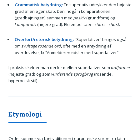
Grammatisk betydning:
En superlativ udtrykker den højeste
grad af en egenskab. Den indgår i komparationen
(gradbøjningen) sammen med
positiv
(grundform) og
komparativ
(højere grad). Eksempel:
stor - større - størst
.
Overført/retorisk betydning:
“Superlativer” bruges også
om
svulstige rosende ord
, ofte med en antydning af
overdrivelse, fx “Anmelderen ødsler med superlativer”.
I praksis skelner man derfor mellem superlativer som
ordformer
(højeste grad) og som
vurderende sprogbrug
(rosende,
hyperbolsk stil).
Etymologi
Ordet kommer via fagtraditionen i europæiske sprog fra latin