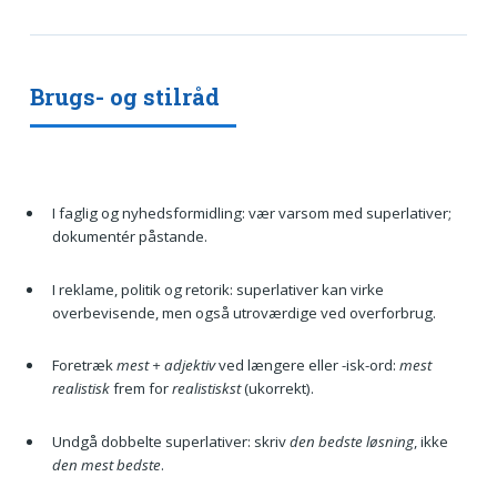
Brugs- og stilråd
I faglig og nyhedsformidling: vær varsom med superlativer;
dokumentér påstande.
I reklame, politik og retorik: superlativer kan virke
overbevisende, men også utroværdige ved overforbrug.
Foretræk
mest + adjektiv
ved længere eller -isk-ord:
mest
realistisk
frem for
realistiskst
(ukorrekt).
Undgå dobbelte superlativer: skriv
den bedste løsning
, ikke
den mest bedste
.