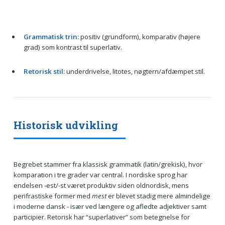
Grammatisk trin:
positiv (grundform), komparativ (højere
grad) som kontrast til superlativ.
Retorisk stil:
underdrivelse, litotes, nøgtern/afdæmpet stil.
Historisk udvikling
Begrebet stammer fra klassisk grammatik (latin/grekisk), hvor
komparation i tre grader var central. I nordiske sprog har
endelsen -est/-st været produktiv siden oldnordisk, mens
perifrastiske former med
mest
er blevet stadig mere almindelige
i moderne dansk - især ved længere og afledte adjektiver samt
participier. Retorisk har “superlativer” som betegnelse for