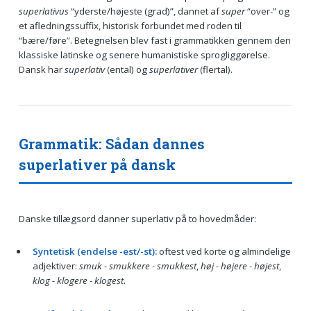
superlativus
“yderste/højeste (grad)”, dannet af
super
“over-” og
et afledningssuffix, historisk forbundet med roden til
“bære/føre”. Betegnelsen blev fast i grammatikken gennem den
klassiske latinske og senere humanistiske sprogliggørelse.
Dansk har
superlativ
(ental) og
superlativer
(flertal).
Grammatik: Sådan dannes
superlativer på dansk
Danske tillægsord danner superlativ på to hovedmåder:
Syntetisk (endelse -est/-st):
oftest ved korte og almindelige
adjektiver:
smuk - smukkere - smukkest
,
høj - højere - højest
,
klog - klogere - klogest
.