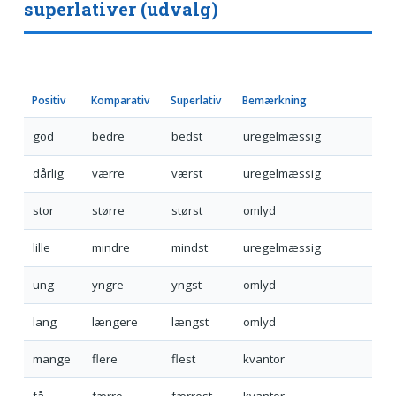
superlativer (udvalg)
Positiv
Komparativ
Superlativ
Bemærkning
god
bedre
bedst
uregelmæssig
dårlig
værre
værst
uregelmæssig
stor
større
størst
omlyd
lille
mindre
mindst
uregelmæssig
ung
yngre
yngst
omlyd
lang
længere
længst
omlyd
mange
flere
flest
kvantor