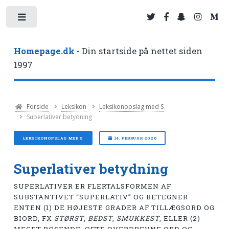
Toggle
Homepage.dk
- Din startside på nettet siden
1997
Forside
Leksikon
Leksikonopslag med S
Superlativer betydning
LEKSIKONOPSLAG MED S
14. FEBRUAR 2026
Superlativer betydning
SUPERLATIVER ER FLERTALSFORMEN AF
SUBSTANTIVET “SUPERLATIV” OG BETEGNER
ENTEN (1) DE HØJESTE GRADER AF TILLÆGSORD OG
BIORD, FX
STØRST
,
BEDST
,
SMUKKEST
, ELLER (2)