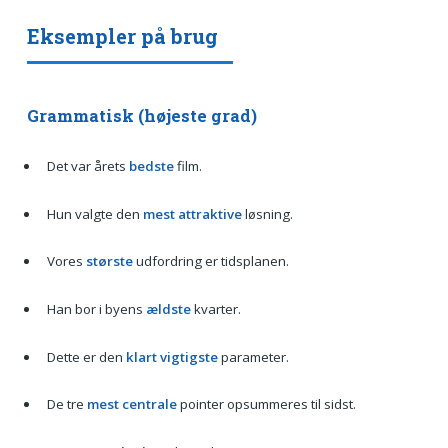
Eksempler på brug
Grammatisk (højeste grad)
Det var årets
bedste
film.
Hun valgte den
mest attraktive
løsning.
Vores
største
udfordring er tidsplanen.
Han bor i byens
ældste
kvarter.
Dette er den
klart vigtigste
parameter.
De tre
mest centrale
pointer opsummeres til sidst.