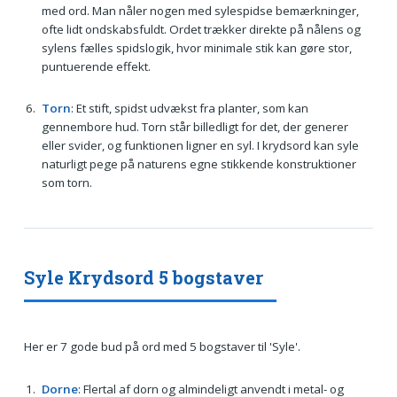
med ord. Man nåler nogen med sylespidse bemærkninger,
ofte lidt ondskabsfuldt. Ordet trækker direkte på nålens og
sylens fælles spidslogik, hvor minimale stik kan gøre stor,
puntuerende effekt.
Torn
: Et stift, spidst udvækst fra planter, som kan
gennembore hud. Torn står billedligt for det, der generer
eller svider, og funktionen ligner en syl. I krydsord kan syle
naturligt pege på naturens egne stikkende konstruktioner
som torn.
Syle Krydsord 5 bogstaver
Her er 7 gode bud på ord med 5 bogstaver til 'Syle'.
Dorne
: Flertal af dorn og almindeligt anvendt i metal- og