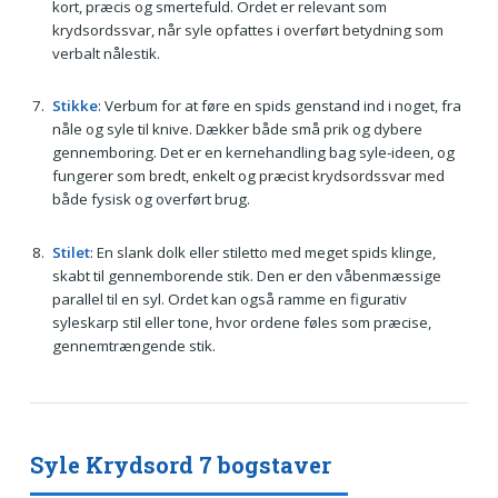
kort, præcis og smertefuld. Ordet er relevant som
krydsordssvar, når syle opfattes i overført betydning som
verbalt nålestik.
Stikke
: Verbum for at føre en spids genstand ind i noget, fra
nåle og syle til knive. Dækker både små prik og dybere
gennemboring. Det er en kernehandling bag syle-ideen, og
fungerer som bredt, enkelt og præcist krydsordssvar med
både fysisk og overført brug.
Stilet
: En slank dolk eller stiletto med meget spids klinge,
skabt til gennemborende stik. Den er den våbenmæssige
parallel til en syl. Ordet kan også ramme en figurativ
syleskarp stil eller tone, hvor ordene føles som præcise,
gennemtrængende stik.
Syle Krydsord 7 bogstaver