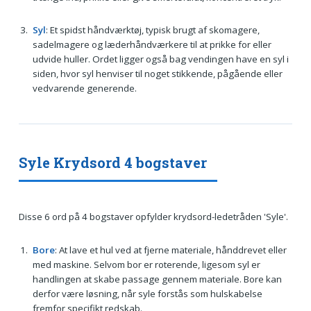
Syl
: Et spidst håndværktøj, typisk brugt af skomagere,
sadelmagere og læderhåndværkere til at prikke for eller
udvide huller. Ordet ligger også bag vendingen have en syl i
siden, hvor syl henviser til noget stikkende, pågående eller
vedvarende generende.
Syle Krydsord 4 bogstaver
Disse 6 ord på 4 bogstaver opfylder krydsord-ledetråden 'Syle'.
Bore
: At lave et hul ved at fjerne materiale, hånddrevet eller
med maskine. Selvom bor er roterende, ligesom syl er
handlingen at skabe passage gennem materiale. Bore kan
derfor være løsning, når syle forstås som hulskabelse
fremfor specifikt redskab.