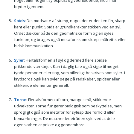
noget eller nogen, sylespidst og vedholdende, indtil man
bryder igennem.
Spids
: Det modsatte af stump, noget der ender i en fin, skarp
kant eller punkt. Spids er grundkarakteristikken ved en syl.
Ordet dækker både den geometriske form og en syles
funktion, og bruges også metaforisk om skarp, målrettet eller
bidsk kommunikation.
Syler
: Flertalsformen af syl og dermed flere spidse
prikkende værktøjer. Kan i daglig tale også sigte til meget
tynde personer eller ting, som billedligt beskrives som syler. I
krydsordslogik kan syler pege på redskaber, spidser eller
stikkende elementer generelt.
Torne
: Flertalsformen af torn, mange små, stikkende
udvækster. Torne fungerer biologisk som beskyttelse, men
sprogligt også som metafor for sylespidse forhold eller
bemærkninger. De matcher ledetråden syle ved at dele
egenskaben at prikke og gennembore.