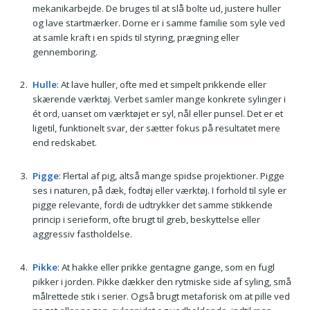
mekanikarbejde. De bruges til at slå bolte ud, justere huller
og lave startmærker. Dorne er i samme familie som syle ved
at samle kraft i en spids til styring, prægning eller
gennemboring.
Hulle
: At lave huller, ofte med et simpelt prikkende eller
skærende værktøj. Verbet samler mange konkrete sylinger i
ét ord, uanset om værktøjet er syl, nål eller punsel. Det er et
ligetil, funktionelt svar, der sætter fokus på resultatet mere
end redskabet.
Pigge
: Flertal af pig, altså mange spidse projektioner. Pigge
ses i naturen, på dæk, fodtøj eller værktøj. I forhold til syle er
pigge relevante, fordi de udtrykker det samme stikkende
princip i serieform, ofte brugt til greb, beskyttelse eller
aggressiv fastholdelse.
Pikke
: At hakke eller prikke gentagne gange, som en fugl
pikker i jorden. Pikke dækker den rytmiske side af syling, små
målrettede stik i serier. Også brugt metaforisk om at pille ved