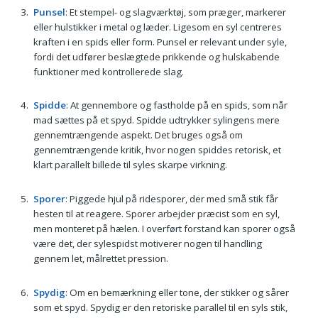
Punsel
: Et stempel- og slagværktøj, som præger, markerer
eller hulstikker i metal og læder. Ligesom en syl centreres
kraften i en spids eller form. Punsel er relevant under syle,
fordi det udfører beslægtede prikkende og hulskabende
funktioner med kontrollerede slag.
Spidde
: At gennembore og fastholde på en spids, som når
mad sættes på et spyd. Spidde udtrykker sylingens mere
gennemtrængende aspekt. Det bruges også om
gennemtrængende kritik, hvor nogen spiddes retorisk, et
klart parallelt billede til syles skarpe virkning.
Sporer
: Piggede hjul på ridesporer, der med små stik får
hesten til at reagere. Sporer arbejder præcist som en syl,
men monteret på hælen. I overført forstand kan sporer også
være det, der sylespidst motiverer nogen til handling
gennem let, målrettet pression.
Spydig
: Om en bemærkning eller tone, der stikker og sårer
som et spyd. Spydig er den retoriske parallel til en syls stik,