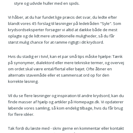
styre og udvide huller med en spids.
Vi håber, at du har fundet lige præcis det svar, du ledte efter
blandt vores 45 forslag til løsninger på ledetråden "Syle". Som
krydsordseksperter forsøger vi altid at dække både de mest
oplagte og de lidt mere utraditionelle muligheder, så du får
størst mulig chance for at ramme rigtigt i dit krydsord.
Hvis du stadig er i tvivl, kan et par små tips måske hjælpe: Tænk
på synonymer, dialektord eller mere tekniske termer, og overvej
om ordet skal være ental/flertal eller bøjet. Ofte åbner en
alternativ stavemåde eller et sammensat ord op for den
korrekte løsning.
Vil du se flere løsninger og inspiration til andre krydsord, kan du
finde masser af hjælp og artikler på Homepage.dk. Vi opdaterer
løbende vores samling, så kom endelig tilbage, hvis du får brug
for flere idéer.
Tak fordi du læste med - skriv gerne en kommentar eller kontakt