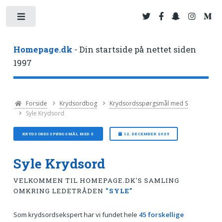
Toggle
Homepage.dk
- Din startside på nettet siden
1997
Forside
Krydsordbog
Krydsordsspørgsmål med S
Syle Krydsord
KRYDSORDSSPØRGSMÅL MED S
12. DECEMBER 2025
Syle Krydsord
VELKOMMEN TIL HOMEPAGE.DK'S SAMLING
OMKRING LEDETRÅDEN
"SYLE"
Som krydsordsekspert har vi fundet hele
45 forskellige