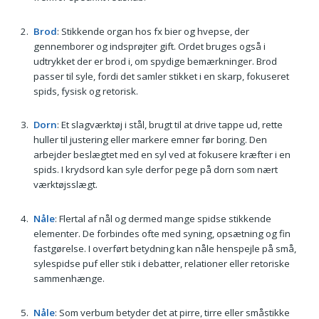
Brod
: Stikkende organ hos fx bier og hvepse, der
gennemborer og indsprøjter gift. Ordet bruges også i
udtrykket der er brod i, om spydige bemærkninger. Brod
passer til syle, fordi det samler stikket i en skarp, fokuseret
spids, fysisk og retorisk.
Dorn
: Et slagværktøj i stål, brugt til at drive tappe ud, rette
huller til justering eller markere emner før boring. Den
arbejder beslægtet med en syl ved at fokusere kræfter i en
spids. I krydsord kan syle derfor pege på dorn som nært
værktøjsslægt.
Nåle
: Flertal af nål og dermed mange spidse stikkende
elementer. De forbindes ofte med syning, opsætning og fin
fastgørelse. I overført betydning kan nåle henspejle på små,
sylespidse puf eller stik i debatter, relationer eller retoriske
sammenhænge.
Nåle
: Som verbum betyder det at pirre, tirre eller småstikke