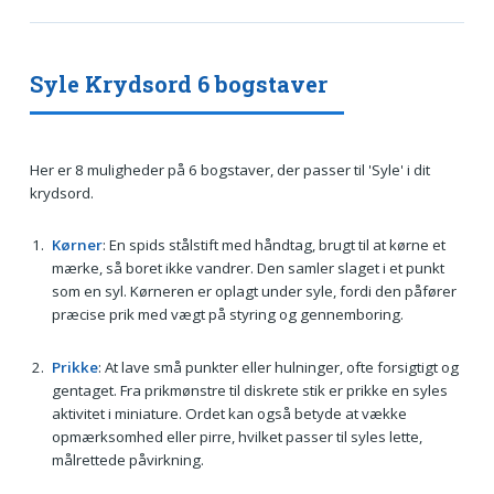
Syle Krydsord 6 bogstaver
Her er 8 muligheder på 6 bogstaver, der passer til 'Syle' i dit
krydsord.
Kørner
: En spids stålstift med håndtag, brugt til at kørne et
mærke, så boret ikke vandrer. Den samler slaget i et punkt
som en syl. Kørneren er oplagt under syle, fordi den påfører
præcise prik med vægt på styring og gennemboring.
Prikke
: At lave små punkter eller hulninger, ofte forsigtigt og
gentaget. Fra prikmønstre til diskrete stik er prikke en syles
aktivitet i miniature. Ordet kan også betyde at vække
opmærksomhed eller pirre, hvilket passer til syles lette,
målrettede påvirkning.