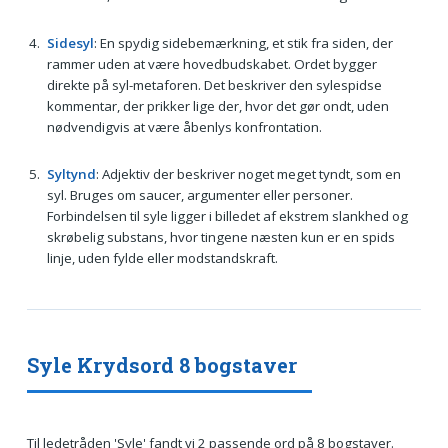
Sidesyl
: En spydig sidebemærkning, et stik fra siden, der
rammer uden at være hovedbudskabet. Ordet bygger
direkte på syl-metaforen. Det beskriver den sylespidse
kommentar, der prikker lige der, hvor det gør ondt, uden
nødvendigvis at være åbenlys konfrontation.
Syltynd
: Adjektiv der beskriver noget meget tyndt, som en
syl. Bruges om saucer, argumenter eller personer.
Forbindelsen til syle ligger i billedet af ekstrem slankhed og
skrøbelig substans, hvor tingene næsten kun er en spids
linje, uden fylde eller modstandskraft.
Syle Krydsord 8 bogstaver
Til ledetråden 'Syle' fandt vi 2 passende ord på 8 bogstaver.