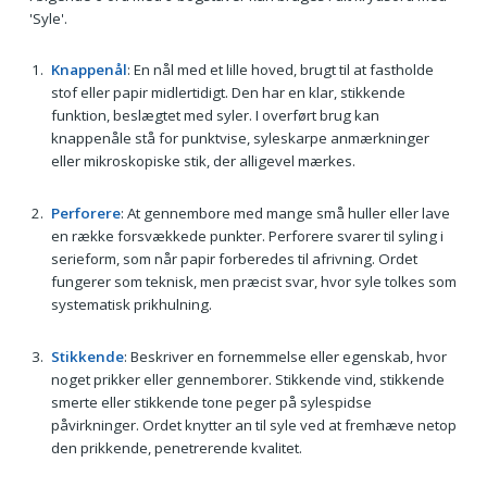
'Syle'.
Knappenål
: En nål med et lille hoved, brugt til at fastholde
stof eller papir midlertidigt. Den har en klar, stikkende
funktion, beslægtet med syler. I overført brug kan
knappenåle stå for punktvise, syleskarpe anmærkninger
eller mikroskopiske stik, der alligevel mærkes.
Perforere
: At gennembore med mange små huller eller lave
en række forsvækkede punkter. Perforere svarer til syling i
serieform, som når papir forberedes til afrivning. Ordet
fungerer som teknisk, men præcist svar, hvor syle tolkes som
systematisk prikhulning.
Stikkende
: Beskriver en fornemmelse eller egenskab, hvor
noget prikker eller gennemborer. Stikkende vind, stikkende
smerte eller stikkende tone peger på sylespidse
påvirkninger. Ordet knytter an til syle ved at fremhæve netop
den prikkende, penetrerende kvalitet.