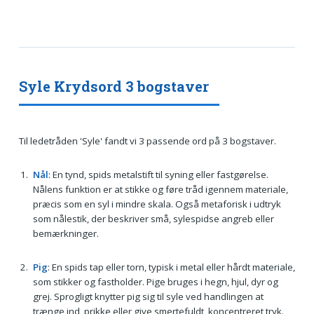
Syle Krydsord 3 bogstaver
Til ledetråden 'Syle' fandt vi 3 passende ord på 3 bogstaver.
Nål
: En tynd, spids metalstift til syning eller fastgørelse.
Nålens funktion er at stikke og føre tråd igennem materiale,
præcis som en syl i mindre skala. Også metaforisk i udtryk
som nålestik, der beskriver små, sylespidse angreb eller
bemærkninger.
Pig
: En spids tap eller torn, typisk i metal eller hårdt materiale,
som stikker og fastholder. Pige bruges i hegn, hjul, dyr og
grej. Sprogligt knytter pig sig til syle ved handlingen at
trænge ind, prikke eller give smertefuldt, koncentreret tryk.