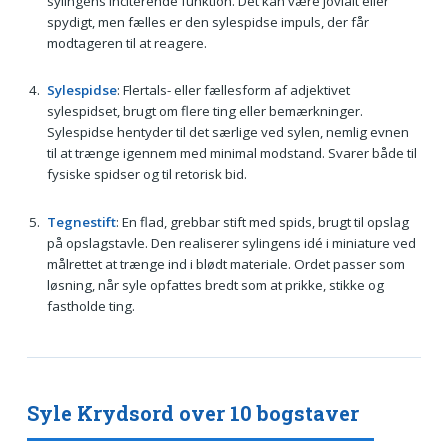
sylingens inciterende funktion. Det kan være jovialt eller
spydigt, men fælles er den sylespidse impuls, der får
modtageren til at reagere.
Sylespidse
: Flertals- eller fællesform af adjektivet
sylespidset, brugt om flere ting eller bemærkninger.
Sylespidse hentyder til det særlige ved sylen, nemlig evnen
til at trænge igennem med minimal modstand. Svarer både til
fysiske spidser og til retorisk bid.
Tegnestift
: En flad, grebbar stift med spids, brugt til opslag
på opslagstavle. Den realiserer sylingens idé i miniature ved
målrettet at trænge ind i blødt materiale. Ordet passer som
løsning, når syle opfattes bredt som at prikke, stikke og
fastholde ting.
Syle Krydsord over 10 bogstaver