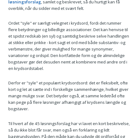
løsningsforslag
, samlet og beskrevet, så du hurtigt kan få
overblik, når du sidder med et svært felt.
Ordet "syle" er særligt velegnet i krydsord, fordi det rummer
flere betydninger og billedlige associationer. Det kan henvise til
et spidst redskab (en syl) og samtidig beskrive selve handlingen
at stikke eller prikke - kort sagt et ord med både substantiv- og
verbmønstre, der giver mulighed for mange synonymer,
variationer og ordspil. Den kortfattede form og de almindelige
bogstaver gør det desuden nemt at kombinere med andre ord i
en krydsordstabel.
Derfor er "syle" et populært krydsordsord: det er fleksibelt, ofte
kort og let at sætte ind i forskellige sammenhænge, hvilket giver
mange mulige svar. Det betyder også, at samme ledetråd ofte
kan pege på flere løsninger afhængigt af krydsens længde og
bogstaver.
Til hvert af de 45 løsningsforslag har vi lavet en kort beskrivelse,
så du ikke blot får svar, men også en forklaring og lidt
baggrundsviden. På den måde kan du udvide dit ordforråd og