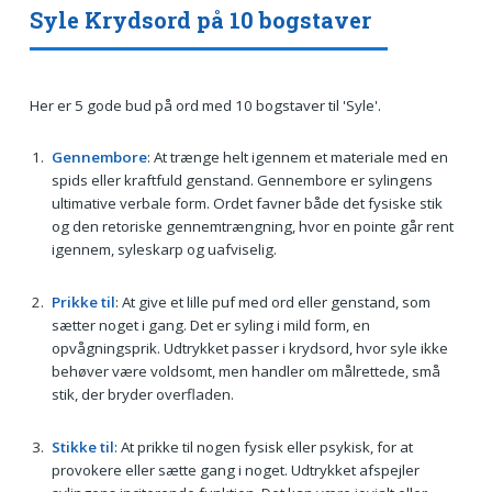
Syle Krydsord på 10 bogstaver
Her er 5 gode bud på ord med 10 bogstaver til 'Syle'.
Gennembore
: At trænge helt igennem et materiale med en
spids eller kraftfuld genstand. Gennembore er sylingens
ultimative verbale form. Ordet favner både det fysiske stik
og den retoriske gennemtrængning, hvor en pointe går rent
igennem, syleskarp og uafviselig.
Prikke til
: At give et lille puf med ord eller genstand, som
sætter noget i gang. Det er syling i mild form, en
opvågningsprik. Udtrykket passer i krydsord, hvor syle ikke
behøver være voldsomt, men handler om målrettede, små
stik, der bryder overfladen.
Stikke til
: At prikke til nogen fysisk eller psykisk, for at
provokere eller sætte gang i noget. Udtrykket afspejler