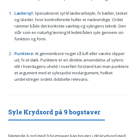
Lædersyl
: Specialiseret syl til læderarbejde, fx bælter, tasker
og skeder, hvor kontrollerede huller er nødvendige. Ordet
rammer både det konkrete værktøj og sylingens teknik. Den
står som en naturlig løsning til ledetråden syle gennem sin
funktion og form.
Punktere
: At gennembore noget så luft eller væske slipper
ud, fx et dæk. Punktere er en direkte anvendelse af sylens
idé i hverdagens uheld. I overført forstand kan man punktere
et argument med et sylespidst modargument, hvilket
understreger ordets dobbelte relevans.
Syle Krydsord på 9 bogstaver
Følgende 6 ord med 9 bogstaver kan bruges i dit krydsord med