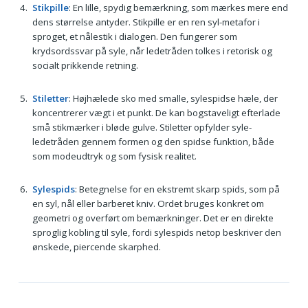
Stikpille
: En lille, spydig bemærkning, som mærkes mere end
dens størrelse antyder. Stikpille er en ren syl-metafor i
sproget, et nålestik i dialogen. Den fungerer som
krydsordssvar på syle, når ledetråden tolkes i retorisk og
socialt prikkende retning.
Stiletter
: Højhælede sko med smalle, sylespidse hæle, der
koncentrerer vægt i et punkt. De kan bogstaveligt efterlade
små stikmærker i bløde gulve. Stiletter opfylder syle-
ledetråden gennem formen og den spidse funktion, både
som modeudtryk og som fysisk realitet.
Sylespids
: Betegnelse for en ekstremt skarp spids, som på
en syl, nål eller barberet kniv. Ordet bruges konkret om
geometri og overført om bemærkninger. Det er en direkte
sproglig kobling til syle, fordi sylespids netop beskriver den
ønskede, piercende skarphed.