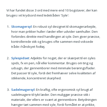
Vi har fundet disse 3 ord med mere end 10 bogstaver, der kan
bruges i et krydsord med ledetråden 'Syle':
Skomagersyl
: En robust syl designet til skomagerarbejde,
hvor man prikker huller i læder eller udvider sømhuller. Den
forbindes direkte med handlingen at syle. Den giver præcise,
kontrollerede stik og bruges ofte sammen med voksede
tråde i håndsyet fodtøj.
Sylespidset
: Adjektiv for noget, der er skærpet til en syles
spids, fx en pen, nål eller kommentar. Bruges om ting og
udsagn, der gennemborer med minimale berøringsflader.
Det passer til syle, fordi det fremhæver selve kvaliteten af
stikkende, koncentreret skarphed.
Sadelmagersyl
: En kraftig, ofte ergonomisk syl brugt af
sadelmagere til tykt læder. Den muliggør præcise stik i
materiale, der ellers er svært at gennembore. Betydningen
hænger tæt sammen med syle, fordi formålet er at prikke,