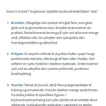
Disse 5 ord på 7 bogstaver opfylder krydsord-ledetråden 'Syle'.
Brodder
: Aftagelige sko-spidser til isglat føre, som giver
greb ved at gennembore isen. Brodder præsenterer en
praktisk, flertalsbaseret løsning på syle ved at levere mange
små, effektive stik. De udnytter den sylespidse idé i
hverdagsmobilitet og sikkerhed.
Prikpen
: Et simpelt redskab til at prikke huller i papir langs
perforerede mønstre, ofte brugt af børn eller i hobby. Den
udfører en syles funktion i blødere materiale. Ordet matcher
syle ved at udtrykke den samme prikkende, punktvise
bearbejdning.
Punsler
: Flertal af punsel, altså flere prægeværktøjer til
hulning og ornamentik. Punsler dækker mange spidsformer,
fra enkle prikker til specifikke figurer. I
krydsordsammenhæng kan syle udvides til at omfatte disse
stikkende, hulskabende redskaber i værksted og atelier.