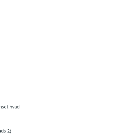
anset hvad
ads 2)