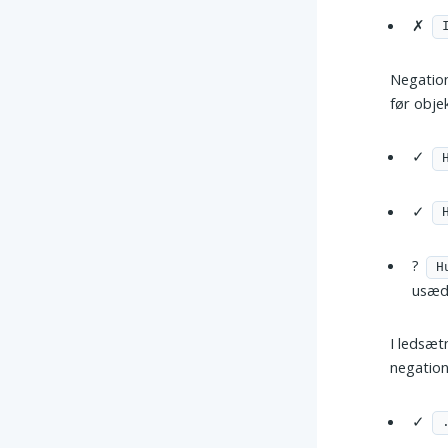
✗
Negation
før obje
✓
✓
?
H
usædv
I ledsæt
negation
✓