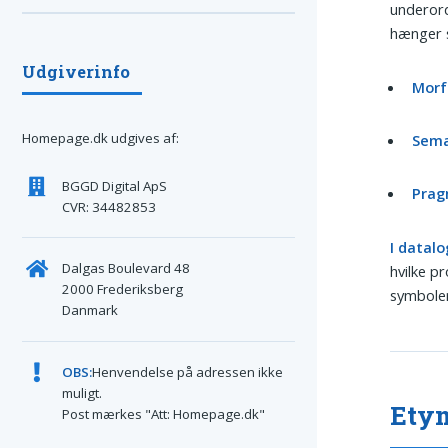
underord
hænger
Udgiverinfo
Morf
Homepage.dk udgives af:
Sema
BGGD Digital ApS
Prag
CVR: 34482853
I datal
Dalgas Boulevard 48
hvilke p
2000 Frederiksberg
symboler
Danmark
OBS:
Henvendelse på adressen ikke
muligt.
Etym
Post mærkes "Att: Homepage.dk"