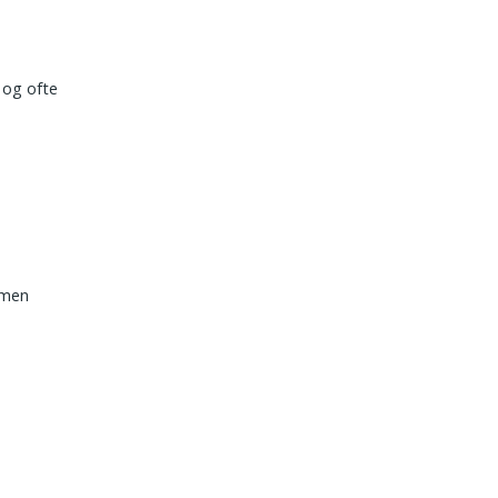
 og ofte
 men