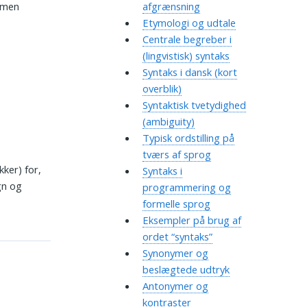
, men
afgrænsning
Etymologi og udtale
Centrale begreber i
(lingvistisk) syntaks
Syntaks i dansk (kort
overblik)
Syntaktisk tvetydighed
(ambiguity)
Typisk ordstilling på
tværs af sprog
ker) for,
Syntaks i
gn og
programmering og
formelle sprog
Eksempler på brug af
ordet “syntaks”
Synonymer og
beslægtede udtryk
Antonymer og
kontraster