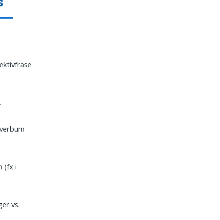
s
ektivfrase
.
 verbum
(fx i
er vs.