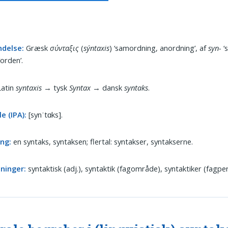
ndelse:
Græsk
σύνταξις
(
sýntaxis
) ‘samordning, anordning’, af
syn-
‘
‘orden’.
atin
syntaxis
→ tysk
Syntax
→ dansk
syntaks
.
e (IPA):
[synˈtɑks].
ing:
en syntaks, syntaksen; flertal: syntakser, syntakserne.
dninger:
syntaktisk (adj.), syntaktik (fagområde), syntaktiker (fagpe