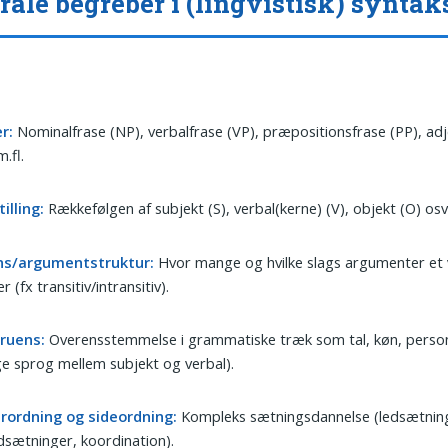
rale begreber i (lingvistisk) syntak
r:
Nominalfrase (NP), verbalfrase (VP), præpositionsfrase (PP), adj
m.fl.
illing:
Rækkefølgen af subjekt (S), verbal(kerne) (V), objekt (O) osv
ns/argumentstruktur:
Hvor mange og hvilke slags argumenter et
r (fx transitiv/intransitiv).
ruens:
Overensstemmelse i grammatiske træk som tal, køn, person 
 sprog mellem subjekt og verbal).
rordning og sideordning:
Kompleks sætningsdannelse (ledsætning
sætninger, koordination).