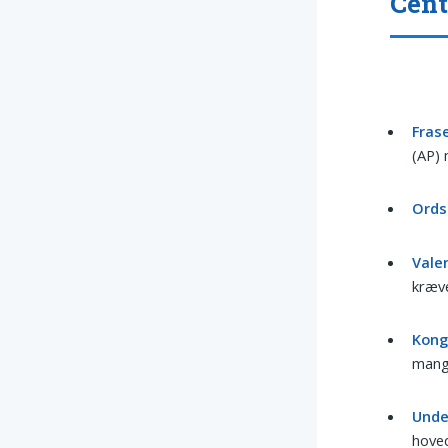
Cent
Frase
(AP) 
Ordst
Vale
kræve
Kong
mange
Unde
hoved