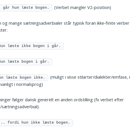
(Verbet mangler V2-position)
I går hun læste bogen.
 og mange sætningsadverbialer står typisk foran ikke‑finite verber
kter:
Hun læste ikke bogen i går.
Hun læste bogen i går.
(muligt i visse stilarter/dialekter/emfase,
un læste bogen ikke.
anligt i normalsprog)
ninger følger dansk generelt en anden ordstilling (fx verbet efter
/sætningsadverbial):
... fordi hun ikke læste bogen.