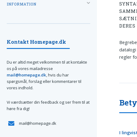
SYNTA
INFORMATION
SAMME
SÆTNI
DERES
Kontakt Homepage.dk
Begrebet
datalogi
regler f
Du er altid meget velkommen til at kontakte
os på vores mailadresse
mail@homepage.dk
, hvis du har
spørgsmål, forslag eller kommentarer til
vores indhold.
Bety
Vi værdsætter din feedback og ser frem til at
høre fra dig!
mail@homepage.dk
I lingvis