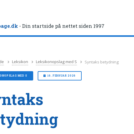
age.dk
- Din startside på nettet siden 1997
de
Leksikon
Leksikonopslag med S
Syntaks betydning
KONOPSLAG MED S
16. FEBRUAR 2026
yntaks
tydning