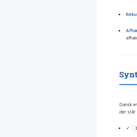
Reku
Afhæ
afhæn
Synt
Dansk er
der står 
✓