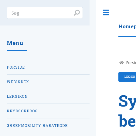
Toggle
Homep
Menu
Forsi
FORSIDE
LEKSI
WEBINDEX
S
LEKSIKON
KRYDSORDBOG
be
GREENMOBILITY RABATKODE