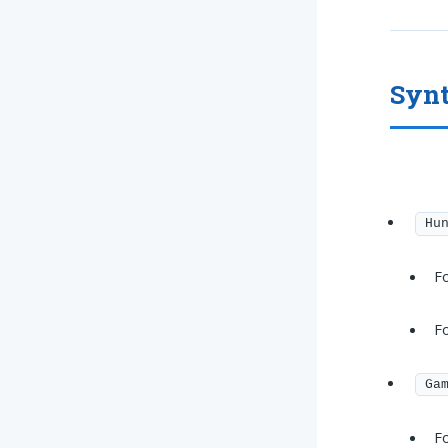
Synt
Hu
Fo
Fo
Ga
Fo