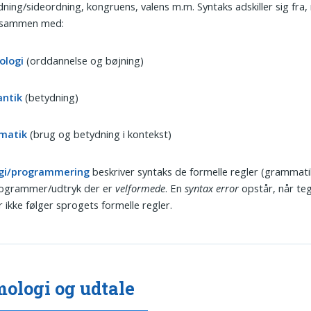
ning/sideordning, kongruens, valens m.m. Syntaks adskiller sig fra
 sammen med:
ologi
(orddannelse og bøjning)
ntik
(betydning)
matik
(brug og betydning i kontekst)
ogi/programmering
beskriver syntaks de formelle regler (grammatik
rogrammer/udtryk der er
velformede
. En
syntax error
opstår, når te
 ikke følger sprogets formelle regler.
ologi og udtale