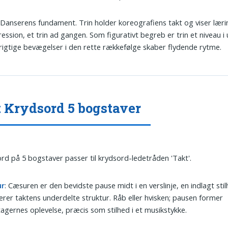
 Danserens fundament. Trin holder koreografiens takt og viser lær
ession, et trin ad gangen. Som figurativt begreb er trin et niveau i 
rigtige bevægelser i den rette rækkefølge skaber flydende rytme.
 Krydsord 5 bogstaver
ord på 5 bogstaver passer til krydsord-ledetråden 'Takt'.
ur
: Cæsuren er den bevidste pause midt i en verslinje, en indlagt st
rer taktens underdelte struktur. Råb eller hvisken; pausen former
gernes oplevelse, præcis som stilhed i et musikstykke.