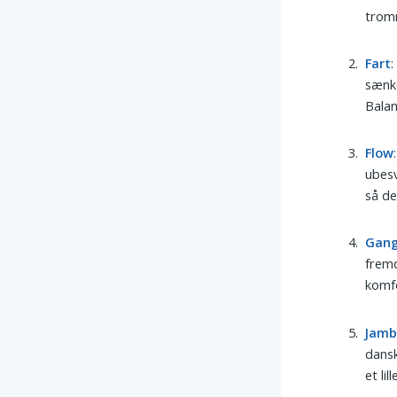
tromm
Fart
sænke
Balan
Flow
ubes
så de
Gan
fremd
komfo
Jam
dansk
et li