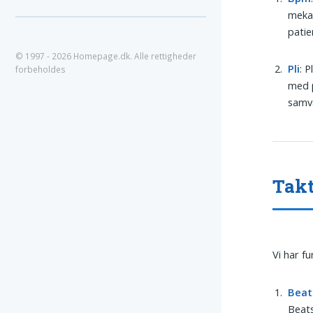
mekan
patie
© 1997 - 2026 Homepage.dk. Alle rettigheder
Pli
: 
forbeholdes
med p
samvæ
Takt
Vi har f
Beat
Beats