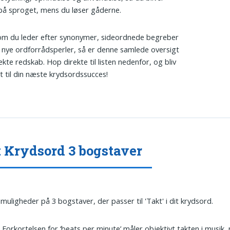
på sproget, mens du løser gåderne.
om du leder efter synonymer, sideordnede begreber
lt nye ordforrådsperler, så er denne samlede oversigt
ekte redskab. Hop direkte til listen nedenfor, og bliv
et til din næste krydsordssucces!
 Krydsord 3 bogstaver
 muligheder på 3 bogstaver, der passer til 'Takt' i dit krydsord.
: Forkortelsen for ‘beats per minute’ måler objektivt takten i musik, p