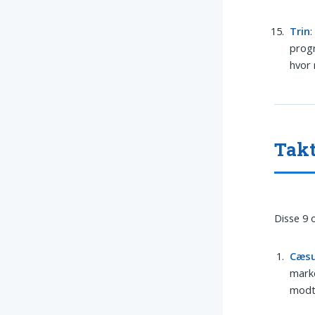
Trin
:
progr
hvor 
Takt
Disse 9 
Cæs
marke
modta