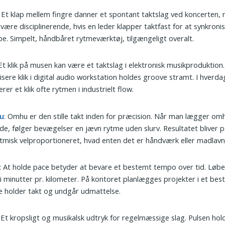
: Et klap mellem fingre danner et spontant taktslag ved koncerten,
være disciplinerende, hvis en leder klapper taktfast for at synkroni
e. Simpelt, håndbåret rytmeværktøj, tilgængeligt overalt.
 Et klik på musen kan være et taktslag i elektronisk musikproduktion
isere klik i digital audio workstation holdes groove stramt. I hverd
rer et klik ofte rytmen i industrielt flow.
u
: Omhu er den stille takt inden for præcision. Når man lægger omh
de, følger bevægelser en jævn rytme uden slurv. Resultatet bliver p
tmisk velproportioneret, hvad enten det er håndværk eller madlavn
: At holde pace betyder at bevare et bestemt tempo over tid. Løb
i minutter pr. kilometer. På kontoret planlægges projekter i et bes
le holder takt og undgår udmattelse.
: Et kropsligt og musikalsk udtryk for regelmæssige slag. Pulsen holde