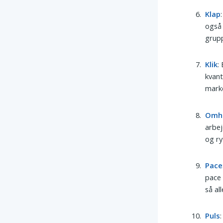
Klap
også 
grupp
Klik
:
kvant
marke
Omh
arbej
og ry
Pace
pace 
så al
Puls