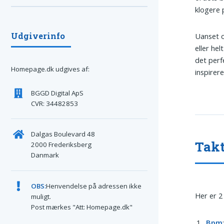
klogere 
Udgiverinfo
Uanset 
eller he
det perf
Homepage.dk udgives af:
inspirer
BGGD Digital ApS
CVR: 34482853
Dalgas Boulevard 48
Takt
2000 Frederiksberg
Danmark
OBS:
Henvendelse på adressen ikke
Her er 2
muligt.
Post mærkes "Att: Homepage.dk"
Bpm