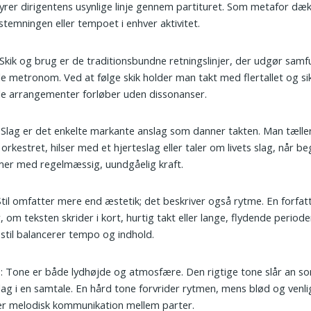
yrer dirigentens usynlige linje gennem partituret. Som metafor dæ
stemningen eller tempoet i enhver aktivitet.
 Skik og brug er de traditionsbundne retningslinjer, der udgør sam
le metronom. Ved at følge skik holder man takt med flertallet og sik
le arrangementer forløber uden dissonanser.
: Slag er det enkelte markante anslag som danner takten. Man tæller
i orkestret, hilser med et hjerteslag eller taler om livets slag, når 
er med regelmæssig, uundgåelig kraft.
 Stil omfatter mere end æstetik; det beskriver også rytme. En forfatt
, om teksten skrider i kort, hurtig takt eller lange, flydende perioder
 stil balancerer tempo og indhold.
e
: Tone er både lydhøjde og atmosfære. Den rigtige tone slår an s
lag i en samtale. En hård tone forvrider rytmen, mens blød og venli
er melodisk kommunikation mellem parter.