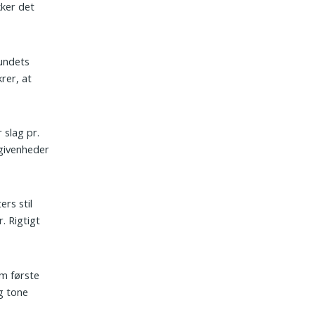
kker det
fundets
rer, at
 slag pr.
begivenheder
ers stil
. Rigtigt
om første
g tone