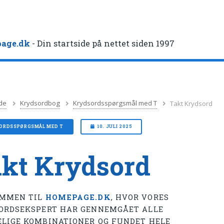
age.dk
- Din startside på nettet siden 1997
de
Krydsordbog
Krydsordsspørgsmål med T
Takt Krydsord
ORDSSPØRGSMÅL MED T
10. JULI 2025
kt Krydsord
MMEN TIL
HOMEPAGE.DK
, HVOR VORES
ORDSEKSPERT HAR GENNEMGÅET ALLE
LIGE KOMBINATIONER OG FUNDET HELE