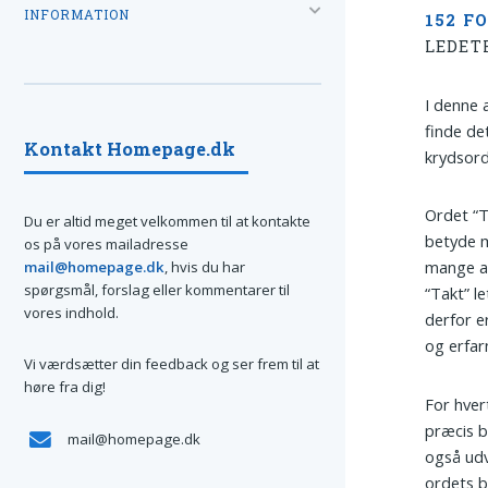
INFORMATION
152 F
LEDET
I denne 
finde de
Kontakt Homepage.dk
krydsord
Ordet “T
Du er altid meget velkommen til at kontakte
betyde m
os på vores mailadresse
mange an
mail@homepage.dk
, hvis du har
spørgsmål, forslag eller kommentarer til
“Takt” l
vores indhold.
derfor e
og erfar
Vi værdsætter din feedback og ser frem til at
høre fra dig!
For hver
præcis b
mail@homepage.dk
også udv
ordets b