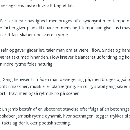
eslagerens faste drivkraft bag et hit.
: Fart er lineær hastighed, men bruges ofte synonymt med tempo og
 farten giver plads til nuancer, mens højt tempo kan give sus i mav
ceret fart skaber ubesværet rytme.
: Når opgaver glider let, taler man om at være i flow. Sindet og hand
været takt med hinanden. Flow kræver balanceret udfordring og k
n indre rytme føles naturlig.
g
: Gang henviser til måden man bevæger sig på, men bruges også o
rift i maskiner, musik eller planlægning. En rolig, stabil gang sikrer 
rt i trav, men også rytmisk ro på scenen.
b
: En jamb består af en ubetonet stavelse efterfulgt af en betonings
 skaber jambisk rytme dynamik, hvor sætningen lægger trykket til 
lle taktslag der lukker poetisk sætning.