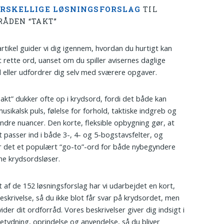
ORSKELLIGE LØSNINGSFORSLAG
TIL
RÅDEN “TAKT”
artikel guider vi dig igennem, hvordan du hurtigt kan
t rette ord, uanset om du spiller avisernes daglige
 eller udfordrer dig selv med sværere opgaver.
akt” dukker ofte op i krydsord, fordi det både kan
usikalsk puls, følelse for forhold, taktiske indgreb og
dre nuancer. Den korte, fleksible opbygning gør, at
et passer ind i både 3-, 4- og 5-bogstavsfelter, og
r det et populært “go-to”-ord for både nybegyndere
ne krydsordsløser.
t af de 152 løsningsforslag har vi udarbejdet en kort,
eskrivelse, så du ikke blot får svar på krydsordet, men
ider dit ordforråd. Vores beskrivelser giver dig indsigt i
etydning, oprindelse og anvendelse, så du bliver