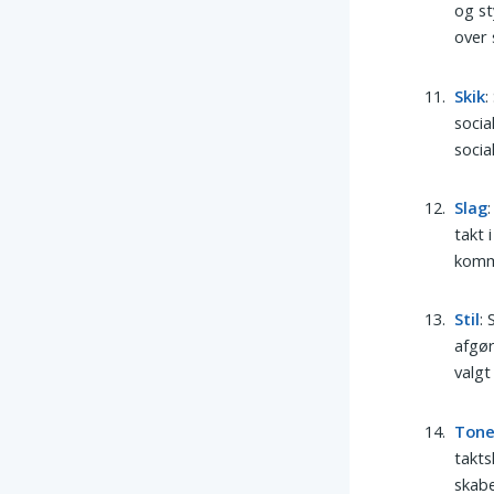
og st
over 
Skik
:
socia
socia
Slag
takt 
komm
Stil
:
afgør
valgt
Ton
takts
skab