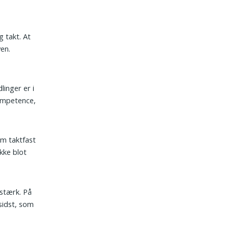
 takt. At
en.
linger er i
ompetence,
m taktfast
ikke blot
­stærk. På
sidst, som