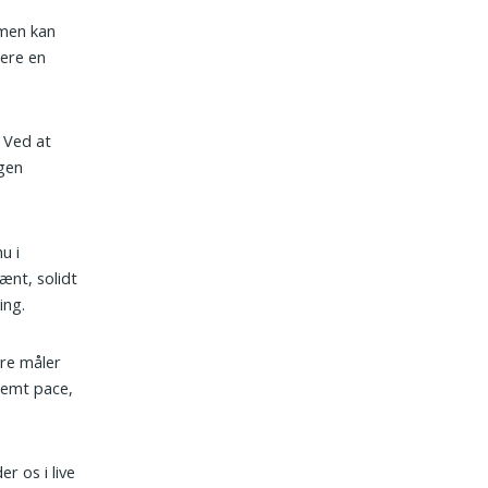
 men kan
sere en
. Ved at
agen
u i
ænt, solidt
ing.
ere måler
temt pace,
r os i live