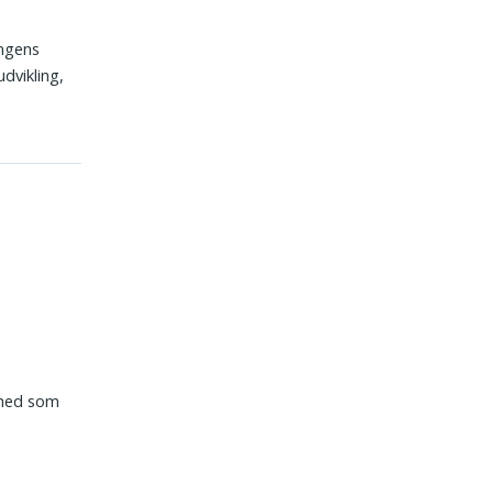
ingens
udvikling,
ilhed som