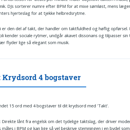
ik. DJs sorterer numre efter BPM for at mixe sømløst, mens læge
nters hjerteslag for at tjekke helbredsrytme.
Pli er den del af takt, der handler om taktfuldhed og høflig opførsel
li kender sociale rytmer, undgår akavet dissonans og tilpasser sin 
r flyder lige så elegant som musik.
 Krydsord 4 bogstaver
undet 15 ord med 4 bogstaver til dit krydsord med 'Takt'.
: Direkte lånt fra engelsk om det tydelige taktslag, der driver mode
 måles i BPM og kan lige så vel beskrive stemningen i en bydel som