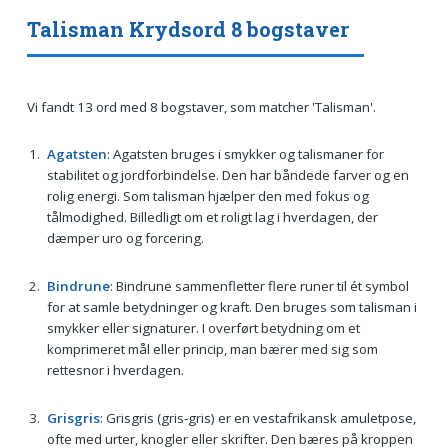
Talisman Krydsord 8 bogstaver
Vi fandt 13 ord med 8 bogstaver, som matcher 'Talisman'.
Agatsten
: Agatsten bruges i smykker og talismaner for
stabilitet og jordforbindelse. Den har båndede farver og en
rolig energi. Som talisman hjælper den med fokus og
tålmodighed. Billedligt om et roligt lag i hverdagen, der
dæmper uro og forcering.
Bindrune
: Bindrune sammenfletter flere runer til ét symbol
for at samle betydninger og kraft. Den bruges som talisman i
smykker eller signaturer. I overført betydning om et
komprimeret mål eller princip, man bærer med sig som
rettesnor i hverdagen.
Grisgris
: Grisgris (gris-gris) er en vestafrikansk amuletpose,
ofte med urter, knogler eller skrifter. Den bæres på kroppen