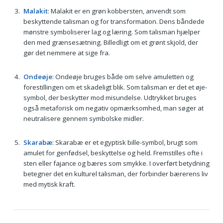
Malakit
: Malakit er en grøn kobbersten, anvendt som
beskyttende talisman og for transformation. Dens båndede
mønstre symboliserer lag og læring. Som talisman hjælper
den med grænsesætning. Billedligt om et grønt skjold, der
gør det nemmere at sige fra.
Ondeøje
: Ondeøje bruges både om selve amuletten og
forestillingen om et skadeligt blik. Som talisman er det et øje-
symbol, der beskytter mod misundelse. Udtrykket bruges
også metaforisk om negativ opmærksomhed, man søger at
neutralisere gennem symbolske midler.
Skarabæ
: Skarabæ er et egyptisk bille-symbol, brugt som
amulet for genfødsel, beskyttelse og held. Fremstilles ofte i
sten eller fajance og bæres som smykke. I overført betydning
betegner det en kulturel talisman, der forbinder bærerens liv
med mytisk kraft.