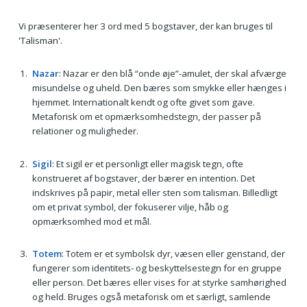
Vi præsenterer her 3 ord med 5 bogstaver, der kan bruges til
'Talisman'.
Nazar
: Nazar er den blå “onde øje”-amulet, der skal afværge
misundelse og uheld. Den bæres som smykke eller hænges i
hjemmet. Internationalt kendt og ofte givet som gave.
Metaforisk om et opmærksomhedstegn, der passer på
relationer og muligheder.
Sigil
: Et sigil er et personligt eller magisk tegn, ofte
konstrueret af bogstaver, der bærer en intention. Det
indskrives på papir, metal eller sten som talisman. Billedligt
om et privat symbol, der fokuserer vilje, håb og
opmærksomhed mod et mål.
Totem
: Totem er et symbolsk dyr, væsen eller genstand, der
fungerer som identitets- og beskyttelsestegn for en gruppe
eller person. Det bæres eller vises for at styrke samhørighed
og held. Bruges også metaforisk om et særligt, samlende