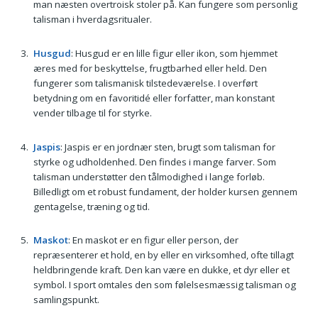
man næsten overtroisk stoler på. Kan fungere som personlig
talisman i hverdagsritualer.
Husgud
: Husgud er en lille figur eller ikon, som hjemmet
æres med for beskyttelse, frugtbarhed eller held. Den
fungerer som talismanisk tilstedeværelse. I overført
betydning om en favoritidé eller forfatter, man konstant
vender tilbage til for styrke.
Jaspis
: Jaspis er en jordnær sten, brugt som talisman for
styrke og udholdenhed. Den findes i mange farver. Som
talisman understøtter den tålmodighed i lange forløb.
Billedligt om et robust fundament, der holder kursen gennem
gentagelse, træning og tid.
Maskot
: En maskot er en figur eller person, der
repræsenterer et hold, en by eller en virksomhed, ofte tillagt
heldbringende kraft. Den kan være en dukke, et dyr eller et
symbol. I sport omtales den som følelsesmæssig talisman og
samlingspunkt.