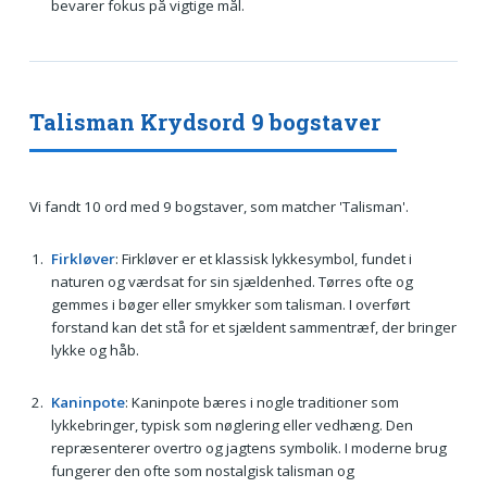
bevarer fokus på vigtige mål.
Talisman Krydsord 9 bogstaver
Vi fandt 10 ord med 9 bogstaver, som matcher 'Talisman'.
Firkløver
: Firkløver er et klassisk lykkesymbol, fundet i
naturen og værdsat for sin sjældenhed. Tørres ofte og
gemmes i bøger eller smykker som talisman. I overført
forstand kan det stå for et sjældent sammentræf, der bringer
lykke og håb.
Kaninpote
: Kaninpote bæres i nogle traditioner som
lykkebringer, typisk som nøglering eller vedhæng. Den
repræsenterer overtro og jagtens symbolik. I moderne brug
fungerer den ofte som nostalgisk talisman og