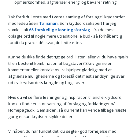
opmærksomhed, afgrænser energi og bevarer retning.
Tak fordi du læste med i vores samling af forslag til krydsordet
med ledetråden
Talisman
. Som krydsordsekspert har jeg
samlet i alt
65 forskellige løsningsforslag
- fra de mest
oplagte ord til nogle mere utraditionelle bud - så forhåbentlig
fandt du præcis dét svar, du ledte efter.
Kunne du ikke finde det rigtige ord i listen, eller vil du have hjælp
til en bestemt kombination af bogstaver? Skriv gerne en
kommentar eller kontakt os - vi hjælper gladeligt med at
afgrænse mulighederne og foreslå det mest sandsynlige svar
ud fra krydsordets længde og bogstaver.
Hvis du vil se flere løsninger og inspiration til andre krydsord,
kan du finde en stor samling af forslag og forklaringer på
Homepage.dk. Gem siden, så du nemt kan vende tilbage næste
gang et surt krydsordstykke driller.
Vi håber, du har fundet det, du søgte - god fornøjelse med