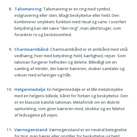
Talismanring
: Talismanring er en ring med symbol,
indgravering eller sten, tillagt beskyttelse eller held. Den
kombinerer smykkets funktion med ritual og vane. I overført
betydning kan det være “den ring”, man altid bruger, som
forankrer ro og beslutsomhed.
Charmsarmbånd
: Charmsarmbånd er et armbånd med små
vedhæng, hver med betydning: held, kærlighed, rejser. Som
talisman fungerer helheden og delene. Billedligt om en
samling af minder, der bærer bæreren, skaber samtaler og
vokser med erfaringer og håb.
Helgenmedalje
: En helgenmedalje er et lille metalsmykke
med en helgens billede, båret for forbøn og beskyttelse. Den
er en klassisk katolsk talisman. Metaforisk om en diskret
opmuntring, som giver bæreren mod, struktur og en følelse
af ledsagelse på vejen.
Værnegenstand
: Værnegenstand er en neutral betegnelse
for ting, man bærer eller opstiller for beskyttelse og held.