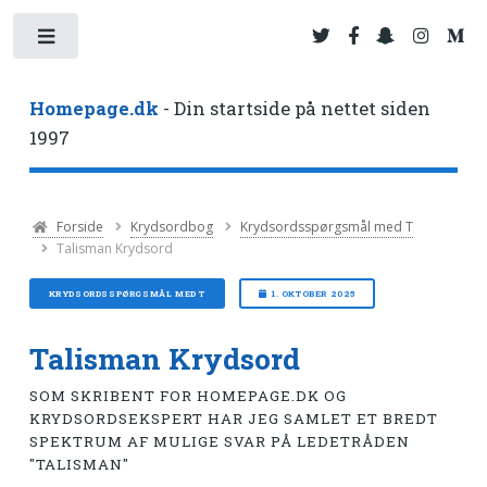
Toggle
Homepage.dk
- Din startside på nettet siden
1997
Forside
Krydsordbog
Krydsordsspørgsmål med T
Talisman Krydsord
KRYDSORDSSPØRGSMÅL MED T
1. OKTOBER 2025
Talisman Krydsord
SOM SKRIBENT FOR HOMEPAGE.DK OG
KRYDSORDSEKSPERT HAR JEG SAMLET ET BREDT
SPEKTRUM AF MULIGE SVAR PÅ LEDETRÅDEN
"TALISMAN"