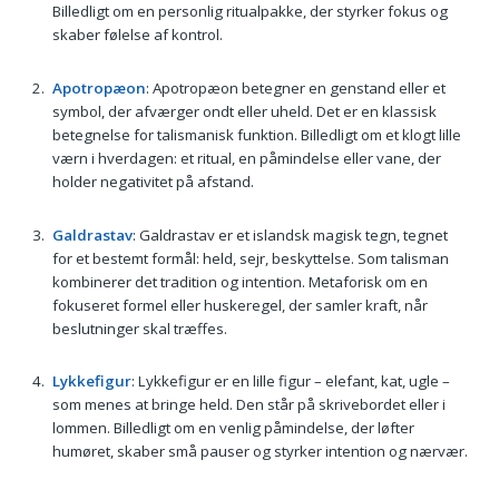
Billedligt om en personlig ritualpakke, der styrker fokus og
skaber følelse af kontrol.
Apotropæon
: Apotropæon betegner en genstand eller et
symbol, der afværger ondt eller uheld. Det er en klassisk
betegnelse for talismanisk funktion. Billedligt om et klogt lille
værn i hverdagen: et ritual, en påmindelse eller vane, der
holder negativitet på afstand.
Galdrastav
: Galdrastav er et islandsk magisk tegn, tegnet
for et bestemt formål: held, sejr, beskyttelse. Som talisman
kombinerer det tradition og intention. Metaforisk om en
fokuseret formel eller huskeregel, der samler kraft, når
beslutninger skal træffes.
Lykkefigur
: Lykkefigur er en lille figur – elefant, kat, ugle –
som menes at bringe held. Den står på skrivebordet eller i
lommen. Billedligt om en venlig påmindelse, der løfter
humøret, skaber små pauser og styrker intention og nærvær.