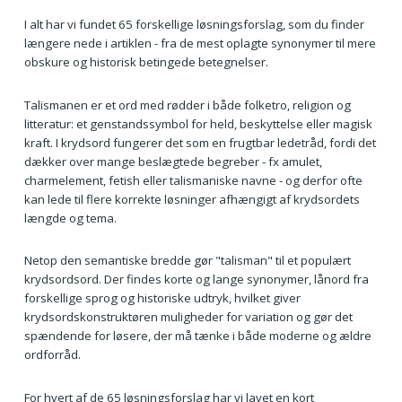
I alt har vi fundet 65 forskellige løsningsforslag, som du finder
længere nede i artiklen - fra de mest oplagte synonymer til mere
obskure og historisk betingede betegnelser.
Talismanen er et ord med rødder i både folketro, religion og
litteratur: et genstandssymbol for held, beskyttelse eller magisk
kraft. I krydsord fungerer det som en frugtbar ledetråd, fordi det
dækker over mange beslægtede begreber - fx amulet,
charmelement, fetish eller talismaniske navne - og derfor ofte
kan lede til flere korrekte løsninger afhængigt af krydsordets
længde og tema.
Netop den semantiske bredde gør "talisman" til et populært
krydsordsord. Der findes korte og lange synonymer, lånord fra
forskellige sprog og historiske udtryk, hvilket giver
krydsordskonstruktøren muligheder for variation og gør det
spændende for løsere, der må tænke i både moderne og ældre
ordforråd.
For hvert af de 65 løsningsforslag har vi lavet en kort