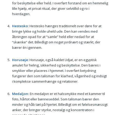
for beskyttelse eller held. I overført forstand om en hemmelig
lille hjælp, et privat ritual, der giver selvtillid og ro i
hverdagen.
Hestesko
: Hestesko hænges traditionelt over døre for at
bringe lykke og holde uheld ude. Den kan vendes med
åbningen opad for at “samle” held eller nedad for at
“skænke” det. Billedligt om noget jordnært og stærkt, der
bærer én igennem.
Horusøje
: Horusøje, også kaldet Udjat, er en egyptisk
amulet for heling, sikkerhed og beskyttelse. Den bæres i
smykker eller placeres i hjemmet. I overført betydning
fungerer den som talisman for klarhed, vågenhed og indsigt
i komplekse sammenhænge og relationer.
Medaljon
: En medaljon er et halssmykke med et kammer til
foto, hårtot eller bønneseddel. Som talisman bærer den
minder og håb tæt på hjertet. Billedligt om et følelsesmæssigt
anker, der bringer styrke, nostalgi og koncentration i