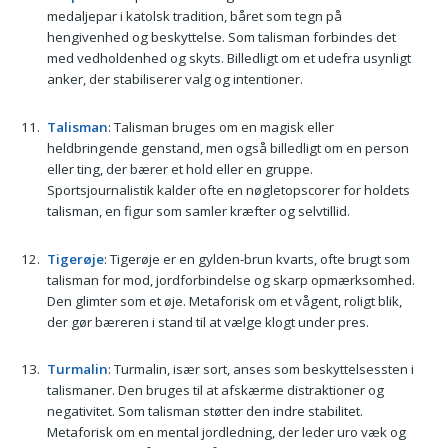
medaljepar i katolsk tradition, båret som tegn på
hengivenhed og beskyttelse. Som talisman forbindes det
med vedholdenhed og skyts. Billedligt om et udefra usynligt
anker, der stabiliserer valg og intentioner.
Talisman
: Talisman bruges om en magisk eller
heldbringende genstand, men også billedligt om en person
eller ting, der bærer et hold eller en gruppe.
Sportsjournalistik kalder ofte en nøgletopscorer for holdets
talisman, en figur som samler kræfter og selvtillid.
Tigerøje
: Tigerøje er en gylden-brun kvarts, ofte brugt som
talisman for mod, jordforbindelse og skarp opmærksomhed.
Den glimter som et øje. Metaforisk om et vågent, roligt blik,
der gør bæreren i stand til at vælge klogt under pres.
Turmalin
: Turmalin, især sort, anses som beskyttelsessten i
talismaner. Den bruges til at afskærme distraktioner og
negativitet. Som talisman støtter den indre stabilitet.
Metaforisk om en mental jordledning, der leder uro væk og