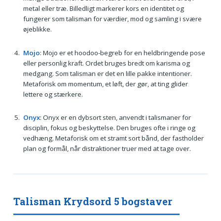
metal eller træ. Billedligt markerer kors en identitet og
fungerer som talisman for værdier, mod og samling i svære
øjeblikke.
Mojo
: Mojo er et hoodoo-begreb for en heldbringende pose
eller personlig kraft. Ordet bruges bredt om karisma og
medgang. Som talisman er det en lille pakke intentioner.
Metaforisk om momentum, et løft, der gør, at ting glider
lettere og stærkere.
Onyx
: Onyx er en dybsort sten, anvendt i talismaner for
disciplin, fokus og beskyttelse. Den bruges ofte i ringe og
vedhæng. Metaforisk om et stramt sort bånd, der fastholder
plan og formål, når distraktioner truer med at tage over.
Talisman Krydsord 5 bogstaver