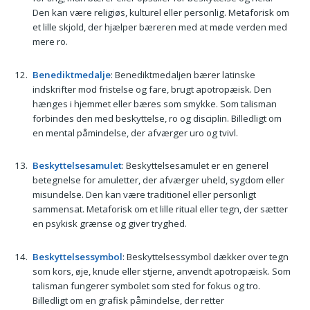
Den kan være religiøs, kulturel eller personlig. Metaforisk om
et lille skjold, der hjælper bæreren med at møde verden med
mere ro.
Benediktmedalje
: Benediktmedaljen bærer latinske
indskrifter mod fristelse og fare, brugt apotropæisk. Den
hænges i hjemmet eller bæres som smykke. Som talisman
forbindes den med beskyttelse, ro og disciplin. Billedligt om
en mental påmindelse, der afværger uro og tvivl.
Beskyttelsesamulet
: Beskyttelsesamulet er en generel
betegnelse for amuletter, der afværger uheld, sygdom eller
misundelse. Den kan være traditionel eller personligt
sammensat. Metaforisk om et lille ritual eller tegn, der sætter
en psykisk grænse og giver tryghed.
Beskyttelsessymbol
: Beskyttelsessymbol dækker over tegn
som kors, øje, knude eller stjerne, anvendt apotropæisk. Som
talisman fungerer symbolet som sted for fokus og tro.
Billedligt om en grafisk påmindelse, der retter