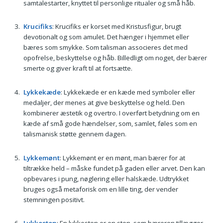
samtalestarter, knyttet til personlige ritualer og små håb.
Krucifiks
: Krucifiks er korset med Kristusfigur, brugt
devotionalt og som amulet. Det hænger i hjemmet eller
bæres som smykke. Som talisman associeres det med
opofrelse, beskyttelse og håb. Billedligt om noget, der bærer
smerte og giver kraft til at fortsætte.
Lykkekæde
: Lykkekæde er en kæde med symboler eller
medaljer, der menes at give beskyttelse og held. Den
kombinerer æstetik og overtro. I overført betydning om en
kæde af små gode hændelser, som, samlet, føles som en
talismanisk støtte gennem dagen.
Lykkemønt
: Lykkemønt er en mønt, man bærer for at
tiltrække held – måske fundet på gaden eller arvet. Den kan
opbevares i pung, nøglering eller halskæde. Udtrykket
bruges også metaforisk om en lille ting, der vender
stemningen positivt.