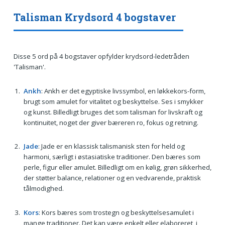
Talisman Krydsord 4 bogstaver
Disse 5 ord på 4 bogstaver opfylder krydsord-ledetråden
'Talisman'.
Ankh
: Ankh er det egyptiske livssymbol, en løkkekors-form,
brugt som amulet for vitalitet og beskyttelse. Ses i smykker
og kunst. Billedligt bruges det som talisman for livskraft og
kontinuitet, noget der giver bæreren ro, fokus og retning.
Jade
: Jade er en klassisk talismanisk sten for held og
harmoni, særligt i østasiatiske traditioner. Den bæres som
perle, figur eller amulet. Billedligt om en kølig, grøn sikkerhed,
der støtter balance, relationer og en vedvarende, praktisk
tålmodighed.
Kors
: Kors bæres som trostegn og beskyttelsesamulet i
mange traditioner. Det kan være enkelt eller elaboreret, i