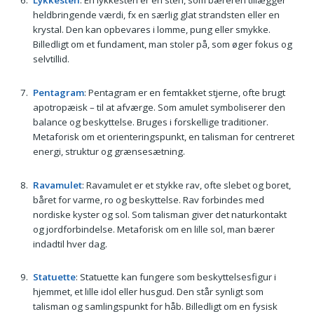
Lykkesten
: En lykkesten er en sten, som bæreren tillægger
heldbringende værdi, fx en særlig glat strandsten eller en
krystal. Den kan opbevares i lomme, pung eller smykke.
Billedligt om et fundament, man stoler på, som øger fokus og
selvtillid.
Pentagram
: Pentagram er en femtakket stjerne, ofte brugt
apotropæisk – til at afværge. Som amulet symboliserer den
balance og beskyttelse. Bruges i forskellige traditioner.
Metaforisk om et orienteringspunkt, en talisman for centreret
energi, struktur og grænsesætning.
Ravamulet
: Ravamulet er et stykke rav, ofte slebet og boret,
båret for varme, ro og beskyttelse. Rav forbindes med
nordiske kyster og sol. Som talisman giver det naturkontakt
og jordforbindelse. Metaforisk om en lille sol, man bærer
indadtil hver dag.
Statuette
: Statuette kan fungere som beskyttelsesfigur i
hjemmet, et lille idol eller husgud. Den står synligt som
talisman og samlingspunkt for håb. Billedligt om en fysisk