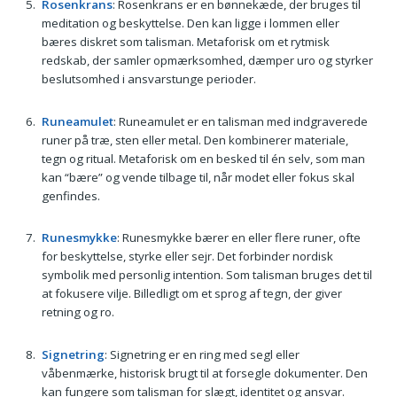
Rosenkrans
: Rosenkrans er en bønnekæde, der bruges til
meditation og beskyttelse. Den kan ligge i lommen eller
bæres diskret som talisman. Metaforisk om et rytmisk
redskab, der samler opmærksomhed, dæmper uro og styrker
beslutsomhed i ansvarstunge perioder.
Runeamulet
: Runeamulet er en talisman med indgraverede
runer på træ, sten eller metal. Den kombinerer materiale,
tegn og ritual. Metaforisk om en besked til én selv, som man
kan “bære” og vende tilbage til, når modet eller fokus skal
genfindes.
Runesmykke
: Runesmykke bærer en eller flere runer, ofte
for beskyttelse, styrke eller sejr. Det forbinder nordisk
symbolik med personlig intention. Som talisman bruges det til
at fokusere vilje. Billedligt om et sprog af tegn, der giver
retning og ro.
Signetring
: Signetring er en ring med segl eller
våbenmærke, historisk brugt til at forsegle dokumenter. Den
kan fungere som talisman for slægt, identitet og ansvar.