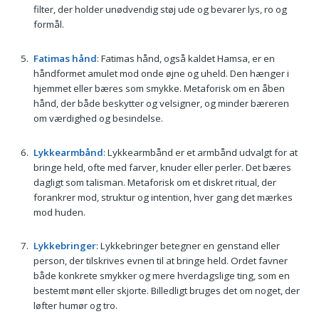
filter, der holder unødvendig støj ude og bevarer lys, ro og
formål.
Fatimas hånd
: Fatimas hånd, også kaldet Hamsa, er en
håndformet amulet mod onde øjne og uheld. Den hænger i
hjemmet eller bæres som smykke. Metaforisk om en åben
hånd, der både beskytter og velsigner, og minder bæreren
om værdighed og besindelse.
Lykkearmbånd
: Lykkearmbånd er et armbånd udvalgt for at
bringe held, ofte med farver, knuder eller perler. Det bæres
dagligt som talisman. Metaforisk om et diskret ritual, der
forankrer mod, struktur og intention, hver gang det mærkes
mod huden.
Lykkebringer
: Lykkebringer betegner en genstand eller
person, der tilskrives evnen til at bringe held. Ordet favner
både konkrete smykker og mere hverdagslige ting, som en
bestemt mønt eller skjorte. Billedligt bruges det om noget, der
løfter humør og tro.