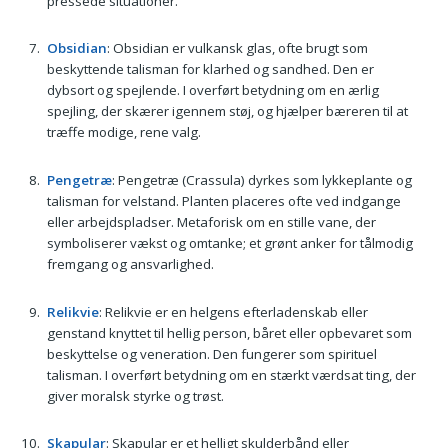
pressede situationer.
Obsidian
: Obsidian er vulkansk glas, ofte brugt som
beskyttende talisman for klarhed og sandhed. Den er
dybsort og spejlende. I overført betydning om en ærlig
spejling, der skærer igennem støj, og hjælper bæreren til at
træffe modige, rene valg.
Pengetræ
: Pengetræ (Crassula) dyrkes som lykkeplante og
talisman for velstand. Planten placeres ofte ved indgange
eller arbejdspladser. Metaforisk om en stille vane, der
symboliserer vækst og omtanke; et grønt anker for tålmodig
fremgang og ansvarlighed.
Relikvie
: Relikvie er en helgens efterladenskab eller
genstand knyttet til hellig person, båret eller opbevaret som
beskyttelse og veneration. Den fungerer som spirituel
talisman. I overført betydning om en stærkt værdsat ting, der
giver moralsk styrke og trøst.
Skapular
: Skapular er et helligt skulderbånd eller