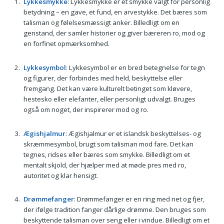
Lykkesmykke
: Lykkesmykke er et smykke valgt for personlig
betydning – en gave, et fund, en arvestykke. Det bæres som
talisman og følelsesmæssigt anker. Billedligt om en
genstand, der samler historier og giver bæreren ro, mod og
en forfinet opmærksomhed.
Lykkesymbol
: Lykkesymbol er en bred betegnelse for tegn
og figurer, der forbindes med held, beskyttelse eller
fremgang. Det kan være kulturelt betinget som kløvere,
hestesko eller elefanter, eller personligt udvalgt. Bruges
også om noget, der inspirerer mod og ro.
Ægishjalmur
: Ægishjalmur er et islandsk beskyttelses- og
skræmmesymbol, brugt som talisman mod fare. Det kan
tegnes, ridses eller bæres som smykke. Billedligt om et
mentalt skjold, der hjælper med at møde pres med ro,
autoritet og klar hensigt.
Drømmefanger
: Drømmefanger er en ring med net og fjer,
der ifølge tradition fanger dårlige drømme. Den bruges som
beskyttende talisman over seng eller i vindue. Billedligt om et