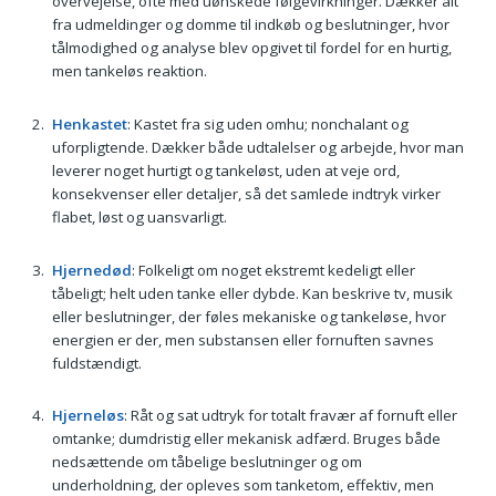
overvejelse, ofte med uønskede følgevirkninger. Dækker alt
fra udmeldinger og domme til indkøb og beslutninger, hvor
tålmodighed og analyse blev opgivet til fordel for en hurtig,
men tankeløs reaktion.
Henkastet
: Kastet fra sig uden omhu; nonchalant og
uforpligtende. Dækker både udtalelser og arbejde, hvor man
leverer noget hurtigt og tankeløst, uden at veje ord,
konsekvenser eller detaljer, så det samlede indtryk virker
flabet, løst og uansvarligt.
Hjernedød
: Folkeligt om noget ekstremt kedeligt eller
tåbeligt; helt uden tanke eller dybde. Kan beskrive tv, musik
eller beslutninger, der føles mekaniske og tankeløse, hvor
energien er der, men substansen eller fornuften savnes
fuldstændigt.
Hjerneløs
: Råt og sat udtryk for totalt fravær af fornuft eller
omtanke; dumdristig eller mekanisk adfærd. Bruges både
nedsættende om tåbelige beslutninger og om
underholdning, der opleves som tanketom, effektiv, men