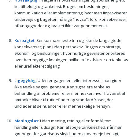
lidt tilfældigt og tankeløst. Bruges om beslutninger,
kommunikation eller implementering, hvor man improviserer
undervejs og bagefter må sige “hovsa”, fordi konsekvenser,
afhængigheder og kvalitet ikke var gennemtænkt.
Kortsigtet
: Ser kun nærmeste trin og ikke de langsigtede
konsekvenser; plan uden perspektiv. Bruges om strategi,
økonomi og beslutninger, hvor hurtige gevinster prioriteres
over bæredygtige løsninger, hvilket ofte afslører en tankeløs
eller ureflekteret tilgang.
Ligegyldig
: Uden engagement eller interesse; man gider
ikke tænke sagen igennem. Kan signalere tankeløs
behandling af problemer eller mennesker, hvor fraværet af
omtanke bliver til rutineflader og standardfraser, der
undlader at se nuancer eller menneskelige hensyn.
Meningsløs
: Uden mening, retning eller formål; tom
handling eller udsagn. Kan afspejle tankeløshed, når man
gør noget for gørelsens skyld, uden at overveje hensigt,