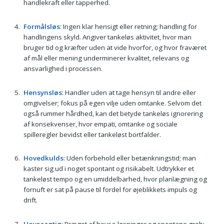
handlekraft eller tapperhed.
Formålsløs
: Ingen klar hensigt eller retning; handling for
handlingens skyld. Angiver tankeløs aktivitet, hvor man
bruger tid og kræfter uden at vide hvorfor, og hvor fraværet
af mål eller mening underminerer kvalitet, relevans og
ansvarlighed i processen.
Hensynsløs
: Handler uden at tage hensyn til andre eller
omgivelser; fokus på egen vilje uden omtanke. Selvom det
også rummer hårdhed, kan det betyde tankeløs ignorering
af konsekvenser, hvor empati, omtanke og sociale
spilleregler bevidst eller tankeløst bortfalder.
Hovedkulds
: Uden forbehold eller betænkningstid; man
kaster sig ud i noget spontant og risikabelt. Udtrykker et
tankeløst tempo og en umiddelbarhed, hvor planlægning og
fornuft er sat på pause til fordel for øjeblikkets impuls og
drift.
Hovsaagtig
: Præget af hovsa-løsninger og spontane greb;