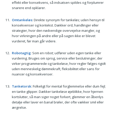
effekt eller konsekvens, så indsatsen spildes og forplumrer
snarere end opklarer.
Omtankeløs
: Direkte synonym for tankeløs; uden hensyn til
konsekvenser og kontekst. Dækker ord, handlinger eller
strategier, hvor den nødvendige overvejelse mangler, og
hvor virkningen på andre eller på sagen ikke er blevet
vurderet, før man går videre.
Robotagtig
: Som en robot; udfører uden egen tanke eller
vurdering. Bruges om sprog, service eller beslutninger, der
virker programmerede og tankeløse, hvor regler følges rigidt
uden menneskelig dømmekraft, fleksibilitet eller sans for
nuancer og konsekvenser.
Tanketorsk
: Folkeligt for mental forglemmelse eller dum fejl;
en tanke-glipper. Dækker tankeløse øjeblikke, hvor hjernen
kortslutter, så man siger noget forkert, glemmer en åbenlys
detalje eller laver en banal brøler, der ofte vækker smil eller
ærgrelse.