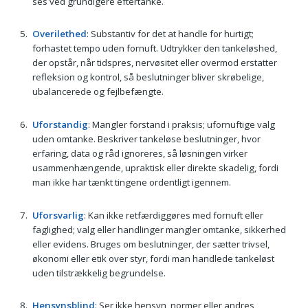
ses ved grundigere eftertanke.
Overilethed
: Substantiv for det at handle for hurtigt;
forhastet tempo uden fornuft. Udtrykker den tankeløshed,
der opstår, når tidspres, nervøsitet eller overmod erstatter
refleksion og kontrol, så beslutninger bliver skrøbelige,
ubalancerede og fejlbefængte.
Uforstandig
: Mangler forstand i praksis; ufornuftige valg
uden omtanke. Beskriver tankeløse beslutninger, hvor
erfaring, data og råd ignoreres, så løsningen virker
usammenhængende, upraktisk eller direkte skadelig, fordi
man ikke har tænkt tingene ordentligt igennem.
Uforsvarlig
: Kan ikke retfærdiggøres med fornuft eller
faglighed; valg eller handlinger mangler omtanke, sikkerhed
eller evidens. Bruges om beslutninger, der sætter trivsel,
økonomi eller etik over styr, fordi man handlede tankeløst
uden tilstrækkelig begrundelse.
Hensynsblind
: Ser ikke hensyn, normer eller andres