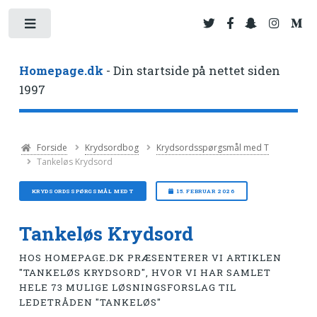
Toggle
Homepage.dk
- Din startside på nettet siden
1997
Forside
Krydsordbog
Krydsordsspørgsmål med T
Tankeløs Krydsord
KRYDSORDSSPØRGSMÅL MED T
15. FEBRUAR 2026
Tankeløs Krydsord
HOS HOMEPAGE.DK PRÆSENTERER VI ARTIKLEN
"TANKELØS KRYDSORD", HVOR VI HAR SAMLET
HELE 73 MULIGE LØSNINGSFORSLAG TIL
LEDETRÅDEN "TANKELØS"