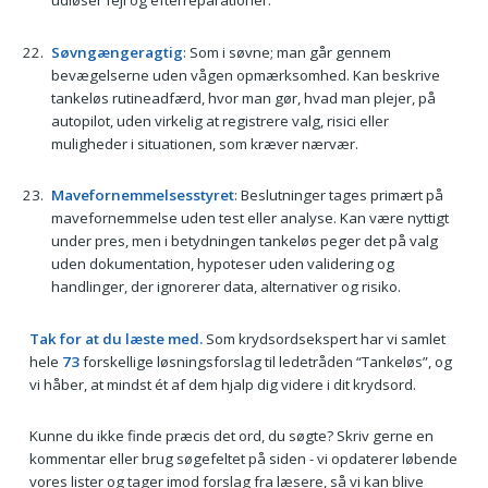
Søvngængeragtig
: Som i søvne; man går gennem
bevægelserne uden vågen opmærksomhed. Kan beskrive
tankeløs rutineadfærd, hvor man gør, hvad man plejer, på
autopilot, uden virkelig at registrere valg, risici eller
muligheder i situationen, som kræver nærvær.
Mavefornemmelsesstyret
: Beslutninger tages primært på
mavefornemmelse uden test eller analyse. Kan være nyttigt
under pres, men i betydningen tankeløs peger det på valg
uden dokumentation, hypoteser uden validering og
handlinger, der ignorerer data, alternativer og risiko.
Tak for at du læste med.
Som krydsordsekspert har vi samlet
hele
73
forskellige løsningsforslag til ledetråden “Tankeløs”, og
vi håber, at mindst ét af dem hjalp dig videre i dit krydsord.
Kunne du ikke finde præcis det ord, du søgte? Skriv gerne en
kommentar eller brug søgefeltet på siden - vi opdaterer løbende
vores lister og tager imod forslag fra læsere, så vi kan blive