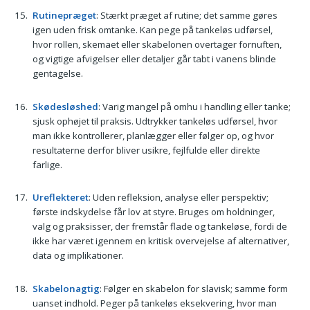
Rutinepræget
: Stærkt præget af rutine; det samme gøres
igen uden frisk omtanke. Kan pege på tankeløs udførsel,
hvor rollen, skemaet eller skabelonen overtager fornuften,
og vigtige afvigelser eller detaljer går tabt i vanens blinde
gentagelse.
Skødesløshed
: Varig mangel på omhu i handling eller tanke;
sjusk ophøjet til praksis. Udtrykker tankeløs udførsel, hvor
man ikke kontrollerer, planlægger eller følger op, og hvor
resultaterne derfor bliver usikre, fejlfulde eller direkte
farlige.
Ureflekteret
: Uden refleksion, analyse eller perspektiv;
første indskydelse får lov at styre. Bruges om holdninger,
valg og praksisser, der fremstår flade og tankeløse, fordi de
ikke har været igennem en kritisk overvejelse af alternativer,
data og implikationer.
Skabelonagtig
: Følger en skabelon for slavisk; samme form
uanset indhold. Peger på tankeløs eksekvering, hvor man