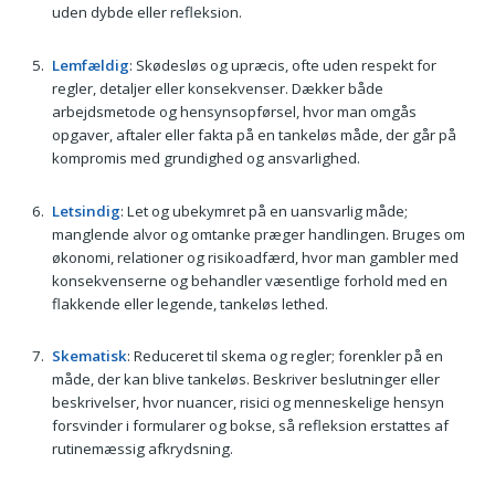
uden dybde eller refleksion.
Lemfældig
: Skødesløs og upræcis, ofte uden respekt for
regler, detaljer eller konsekvenser. Dækker både
arbejdsmetode og hensynsopførsel, hvor man omgås
opgaver, aftaler eller fakta på en tankeløs måde, der går på
kompromis med grundighed og ansvarlighed.
Letsindig
: Let og ubekymret på en uansvarlig måde;
manglende alvor og omtanke præger handlingen. Bruges om
økonomi, relationer og risikoadfærd, hvor man gambler med
konsekvenserne og behandler væsentlige forhold med en
flakkende eller legende, tankeløs lethed.
Skematisk
: Reduceret til skema og regler; forenkler på en
måde, der kan blive tankeløs. Beskriver beslutninger eller
beskrivelser, hvor nuancer, risici og menneskelige hensyn
forsvinder i formularer og bokse, så refleksion erstattes af
rutinemæssig afkrydsning.