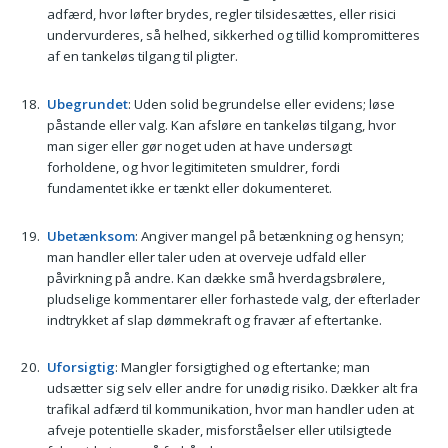
adfærd, hvor løfter brydes, regler tilsidesættes, eller risici
undervurderes, så helhed, sikkerhed og tillid kompromitteres
af en tankeløs tilgang til pligter.
Ubegrundet
: Uden solid begrundelse eller evidens; løse
påstande eller valg. Kan afsløre en tankeløs tilgang, hvor
man siger eller gør noget uden at have undersøgt
forholdene, og hvor legitimiteten smuldrer, fordi
fundamentet ikke er tænkt eller dokumenteret.
Ubetænksom
: Angiver mangel på betænkning og hensyn;
man handler eller taler uden at overveje udfald eller
påvirkning på andre. Kan dække små hverdagsbrølere,
pludselige kommentarer eller forhastede valg, der efterlader
indtrykket af slap dømmekraft og fravær af eftertanke.
Uforsigtig
: Mangler forsigtighed og eftertanke; man
udsætter sig selv eller andre for unødig risiko. Dækker alt fra
trafikal adfærd til kommunikation, hvor man handler uden at
afveje potentielle skader, misforståelser eller utilsigtede