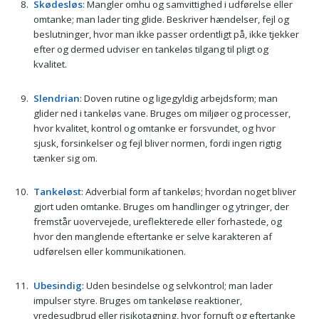
Skødesløs
: Mangler omhu og samvittighed i udførelse eller
omtanke; man lader ting glide. Beskriver hændelser, fejl og
beslutninger, hvor man ikke passer ordentligt på, ikke tjekker
efter og dermed udviser en tankeløs tilgang til pligt og
kvalitet.
Slendrian
: Doven rutine og ligegyldig arbejdsform; man
glider ned i tankeløs vane. Bruges om miljøer og processer,
hvor kvalitet, kontrol og omtanke er forsvundet, og hvor
sjusk, forsinkelser og fejl bliver normen, fordi ingen rigtig
tænker sig om.
Tankeløst
: Adverbial form af tankeløs; hvordan noget bliver
gjort uden omtanke. Bruges om handlinger og ytringer, der
fremstår uovervejede, ureflekterede eller forhastede, og
hvor den manglende eftertanke er selve karakteren af
udførelsen eller kommunikationen.
Ubesindig
: Uden besindelse og selvkontrol; man lader
impulser styre. Bruges om tankeløse reaktioner,
vredesudbrud eller risikotagning, hvor fornuft og eftertanke