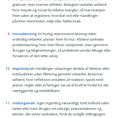
grænser; man overser effekter. Betegner tankeløs adfærd,
hvor empati og social forståelse mangler, så man tramper
frem uden at registrere, hvordan ord eller handlinger
påvirker mennesker, miljø eller fællesskab.
Hovsaløsning
: En hurtig, improviseret løsning uden
ordentlig omtanke; plaster frem for kur. Afslører tankeløs
problemløsning, hvor man fikser symptomer, men ignorerer
årsager og følgevirkninger, så problemet vender tilbage eller
forværres af den lette udvej.
Impulsstyret
: Handlinger udspringer direkte af følelser eller
indskydelser uden filtrering gennem omtanke. Beskriver
adfærd, hvor refleksion erstattes af reaktion, typisk med
planer, regler eller erfaringer sat ud af kraft til fordel for det
nærliggende og umiddelbare.
Intetsigende
: Siger ingenting væsentligt; tomt indhold uden
tanke eller kant. Bruges om udsagn, præsentationer og
tekster, der virker tankeløse, fordi de undgår stillingtagen,