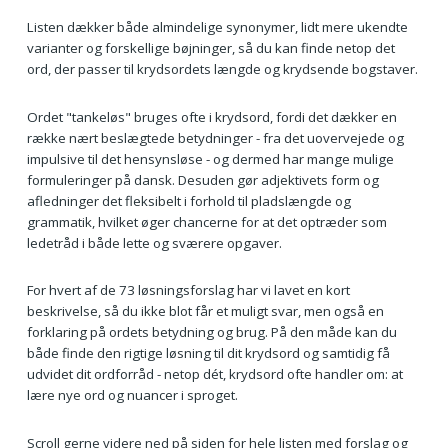
Listen dækker både almindelige synonymer, lidt mere ukendte
varianter og forskellige bøjninger, så du kan finde netop det
ord, der passer til krydsordets længde og krydsende bogstaver.
Ordet "tankeløs" bruges ofte i krydsord, fordi det dækker en
række nært beslægtede betydninger - fra det uovervejede og
impulsive til det hensynsløse - og dermed har mange mulige
formuleringer på dansk. Desuden gør adjektivets form og
afledninger det fleksibelt i forhold til pladslængde og
grammatik, hvilket øger chancerne for at det optræder som
ledetråd i både lette og sværere opgaver.
For hvert af de 73 løsningsforslag har vi lavet en kort
beskrivelse, så du ikke blot får et muligt svar, men også en
forklaring på ordets betydning og brug. På den måde kan du
både finde den rigtige løsning til dit krydsord og samtidig få
udvidet dit ordforråd - netop dét, krydsord ofte handler om: at
lære nye ord og nuancer i sproget.
Scroll gerne videre ned på siden for hele listen med forslag og