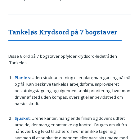
Tankeløs Krydsord på 7 bogstaver
Disse 6 ord på 7 bogstaver opfylder krydsord-ledetråden
'Tankeløs'.
Planløs
: Uden struktur, retning eller plan; man gør ting på må
og få. Kan beskrive tankeløs arbejdsform, improviseret
beslutningstagning og uigennemtænkt prioritering, hvor man
driver af sted uden kompas, oversigt eller bevidsthed om
næste skridt.
Sjusket
: Urene kanter, manglende finish og dovent udført
arbejde; der mangler omtanke og kontrol. Bruges om alt fra
håndværk og tekst til adfærd, hvor man ikke tager sig
sammen til at tænke ting igennem eller gøre sig umage med