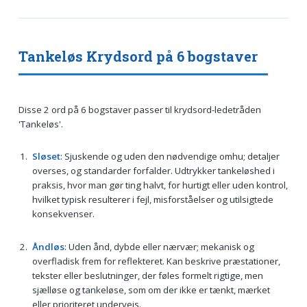
Tankeløs Krydsord på 6 bogstaver
Disse 2 ord på 6 bogstaver passer til krydsord-ledetråden
'Tankeløs'.
Sløset
: Sjuskende og uden den nødvendige omhu; detaljer
overses, og standarder forfalder. Udtrykker tankeløshed i
praksis, hvor man gør ting halvt, for hurtigt eller uden kontrol,
hvilket typisk resulterer i fejl, misforståelser og utilsigtede
konsekvenser.
Åndløs
: Uden ånd, dybde eller nærvær; mekanisk og
overfladisk frem for reflekteret. Kan beskrive præstationer,
tekster eller beslutninger, der føles formelt rigtige, men
sjælløse og tankeløse, som om der ikke er tænkt, mærket
eller prioriteret undervejs.