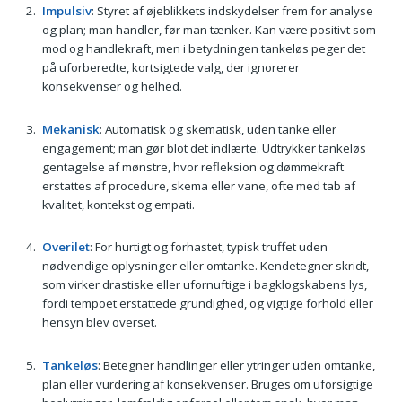
Impulsiv
: Styret af øjeblikkets indskydelser frem for analyse
og plan; man handler, før man tænker. Kan være positivt som
mod og handlekraft, men i betydningen tankeløs peger det
på uforberedte, kortsigtede valg, der ignorerer
konsekvenser og helhed.
Mekanisk
: Automatisk og skematisk, uden tanke eller
engagement; man gør blot det indlærte. Udtrykker tankeløs
gentagelse af mønstre, hvor refleksion og dømmekraft
erstattes af procedure, skema eller vane, ofte med tab af
kvalitet, kontekst og empati.
Overilet
: For hurtigt og forhastet, typisk truffet uden
nødvendige oplysninger eller omtanke. Kendetegner skridt,
som virker drastiske eller ufornuftige i bagklogskabens lys,
fordi tempoet erstattede grundighed, og vigtige forhold eller
hensyn blev overset.
Tankeløs
: Betegner handlinger eller ytringer uden omtanke,
plan eller vurdering af konsekvenser. Bruges om uforsigtige