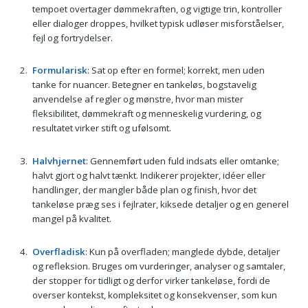
tempoet overtager dømmekraften, og vigtige trin, kontroller
eller dialoger droppes, hvilket typisk udløser misforståelser,
fejl og fortrydelser.
Formularisk
: Sat op efter en formel; korrekt, men uden
tanke for nuancer. Betegner en tankeløs, bogstavelig
anvendelse af regler og mønstre, hvor man mister
fleksibilitet, dømmekraft og menneskelig vurdering, og
resultatet virker stift og ufølsomt.
Halvhjernet
: Gennemført uden fuld indsats eller omtanke;
halvt gjort og halvt tænkt. Indikerer projekter, idéer eller
handlinger, der mangler både plan og finish, hvor det
tankeløse præg ses i fejlrater, kiksede detaljer og en generel
mangel på kvalitet.
Overfladisk
: Kun på overfladen; manglede dybde, detaljer
og refleksion. Bruges om vurderinger, analyser og samtaler,
der stopper for tidligt og derfor virker tankeløse, fordi de
overser kontekst, kompleksitet og konsekvenser, som kun