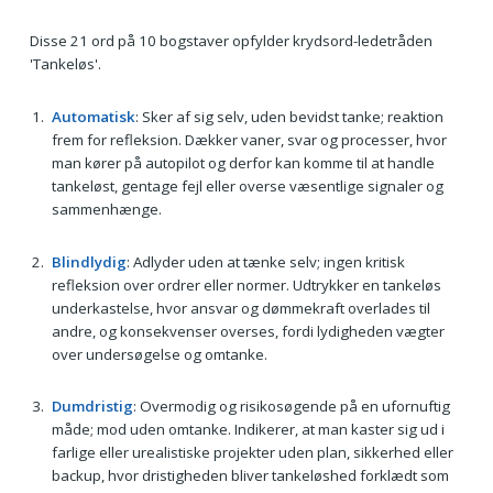
Disse 21 ord på 10 bogstaver opfylder krydsord-ledetråden
'Tankeløs'.
Automatisk
: Sker af sig selv, uden bevidst tanke; reaktion
frem for refleksion. Dækker vaner, svar og processer, hvor
man kører på autopilot og derfor kan komme til at handle
tankeløst, gentage fejl eller overse væsentlige signaler og
sammenhænge.
Blindlydig
: Adlyder uden at tænke selv; ingen kritisk
refleksion over ordrer eller normer. Udtrykker en tankeløs
underkastelse, hvor ansvar og dømmekraft overlades til
andre, og konsekvenser overses, fordi lydigheden vægter
over undersøgelse og omtanke.
Dumdristig
: Overmodig og risikosøgende på en ufornuftig
måde; mod uden omtanke. Indikerer, at man kaster sig ud i
farlige eller urealistiske projekter uden plan, sikkerhed eller
backup, hvor dristigheden bliver tankeløshed forklædt som