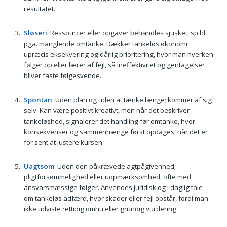
resultatet.
Sløseri
: Ressourcer eller opgaver behandles sjusket; spild
pga. manglende omtanke. Dækker tankeløs økonomi,
upræcis eksekvering og dårlig prioritering, hvor man hverken
følger op eller lærer af fejl, så ineffektivitet og gentagelser
bliver faste følgesvende.
Spontan
: Uden plan og uden at tænke længe; kommer af sig
selv. Kan være positivt kreativt, men når det beskriver
tankeløshed, signalerer det handling før omtanke, hvor
konsekvenser og sammenhænge først opdages, når det er
for sent at justere kursen.
Uagtsom
: Uden den påkrævede agtpågivenhed;
pligtforsømmelighed eller uopmærksomhed, ofte med
ansvarsmæssige følger. Anvendes juridisk og i daglig tale
om tankeløs adfærd, hvor skader eller fejl opstår, fordi man
ikke udviste rettidig omhu eller grundig vurdering.