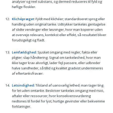
analyser og reel substans, og dermed reduceres til fyld og
høflige floskler.
Klichépræget
: Fyldt med klichéer; standardiseret sprog eller
handling uden original tanke. Udtrykker tankeløs gentagelse
af slidte vendinger eller løsninger, hvor man kopierer uden
at overveje relevans, kontekst eller effekt, så resultatet bliver
forudsigeligt og fladt.
Lemfældighed
: Sjusket omgang med regler, fakta eller
pligter; slap håndtering. Signal om tankeløshed, hvor man
ikke tager krav alvorligt, lader fejl passere, eller udbreder
halve sandheder, så tillid og kvalitet gradvist undermineres
af eftertanksfravær.
Letsindighed
: Tilstand af uansvarlig lethed; man tager ting
for let uden omtanke. Beskriver tankeløs omgang med risici,
aftaler eller ressourcer, hvor konsekvensvurdering
nedtones til fordel for lyst, hurtige gevinster eller bekvemme
forklaringer.