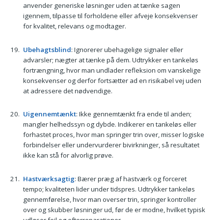
anvender generiske løsninger uden at tænke sagen
igennem, tilpasse til forholdene eller afveje konsekvenser
for kvalitet, relevans og modtager.
Ubehagtsblind
: Ignorerer ubehagelige signaler eller
advarsler; nægter at tænke på dem. Udtrykker en tankeløs
fortrængning, hvor man undlader refleksion om vanskelige
konsekvenser og derfor fortsætter ad en risikabel vej uden
at adressere det nødvendige.
Uigennemtænkt
: Ikke gennemtænkt fra ende til anden;
mangler helhedssyn og dybde. Indikerer en tankeløs eller
forhastet proces, hvor man springer trin over, misser logiske
forbindelser eller undervurderer bivirkninger, så resultatet
ikke kan stå for alvorlig prøve.
Hastværksagtig
: Bærer præg af hastværk og forceret
tempo; kvaliteten lider under tidspres. Udtrykker tankeløs
gennemførelse, hvor man overser trin, springer kontroller
over og skubber løsninger ud, før de er modne, hvilket typisk
udløser fejl og efterreparationer.