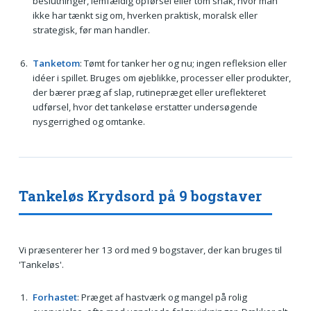
beslutninger, lemfældig opførsel eller tom snak, hvor man
ikke har tænkt sig om, hverken praktisk, moralsk eller
strategisk, før man handler.
Tanketom
: Tømt for tanker her og nu; ingen refleksion eller
idéer i spillet. Bruges om øjeblikke, processer eller produkter,
der bærer præg af slap, rutinepræget eller ureflekteret
udførsel, hvor det tankeløse erstatter undersøgende
nysgerrighed og omtanke.
Tankeløs Krydsord på 9 bogstaver
Vi præsenterer her 13 ord med 9 bogstaver, der kan bruges til
'Tankeløs'.
Forhastet
: Præget af hastværk og mangel på rolig