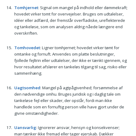
Tomhjernet
: Signal om mangel på indhold eller dømmekraft;
hovedet virker tomt for overvejelser. Bruges om udtalelser,
idéer eller adfærd, der fremstår overfladiske, ureflekterede
og tankeløse, som om analysen aldrig nåede længere end
overskriften.
Tomhovedet
: Ligner tomhjernet; hovedet virker tømt for
omtanke og fornuft. Anvendes om platte beslutninger,
fjollede fejltrin eller udtalelser, der ikke er tænkt igennem, og
hvor resultatet afslører en tankeløs tilgang til sag, risiko eller
sammenhæng.
Uagtsomhed
: Mangel på agtpågivenhed; forsømmelse af
den nødvendige omhu. Bruges juridisk og i daglig tale om
tankeløse fejl eller skader, der opstår, fordi man ikke
handlede som en fornuftig person ville have gjort under de
givne omstændigheder.
Uansvarlig
: Ignorerer ansvar, hensyn og konsekvenser;
man tænker ikke fremad eller tager ejerskab. Dækker