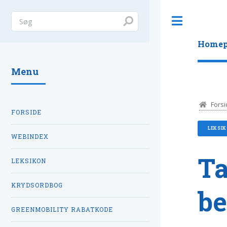
Toggle
Homep
Menu
Forsi
FORSIDE
LEKSI
WEBINDEX
Ta
LEKSIKON
KRYDSORDBOG
be
GREENMOBILITY RABATKODE