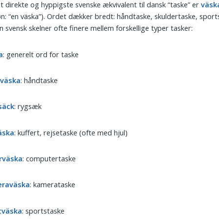
 direkte og hyppigste svenske ækvivalent til dansk “taske” er
väsk
øn: “en väska”). Ordet dækker bredt: håndtaske, skuldertaske, sport
 svensk skelner ofte finere mellem forskellige typer tasker:
a
: generelt ord for taske
väska
: håndtaske
säck
: rygsæk
äska
: kuffert, rejsetaske (ofte med hjul)
rväska
: computertaske
raväska
: kamerataske
tväska
: sportstaske