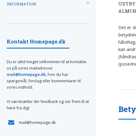
UDTRY
INFORMATION
ALMIN
Det er d
betydnin
Kontakt Homepage.dk
håndtag/
kan andr
(håndta
Du er altid meget velkommen til at kontakte
(pose/in
os på vores mailadresse
mail@homepage.dk
, hvis du har
spørgsmål, forslag eller kommentarer til
vores indhold.
Vi værdsætter din feedback og ser frem til at
Bety
høre fra dig!
mail@homepage.dk