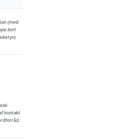
kan
(med
ppa bort
ske­tyv).
eski
af kontakt
ordforråd.