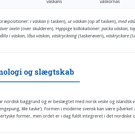
väskans
väskornas
præpositioner:
i väskan
(i tasken),
ur väskan
(op af tasken),
med väs
över axeln
(over skulderen). Hyppige kollokationer:
packa väskan
,
ta
hålla i väskan
,
låsa väskan
,
väskryckning
(taske­røveri),
väskryckare
(ta
ologi og slægtskab
r nordisk baggrund og er beslægtet med norsk
veske
og islandsk
v
engepung, lille taske’). Formen i moderne svensk kan være påvirket 
rtyske former, men ordet er i dag fuldt integreret i det nordiske 