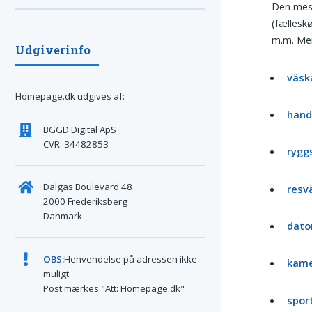
Den mest
(fællesk
m.m. Men
Udgiverinfo
väsk
Homepage.dk udgives af:
hand
BGGD Digital ApS
CVR: 34482853
rygg
Dalgas Boulevard 48
resv
2000 Frederiksberg
Danmark
dato
OBS:
Henvendelse på adressen ikke
kame
muligt.
Post mærkes "Att: Homepage.dk"
spor