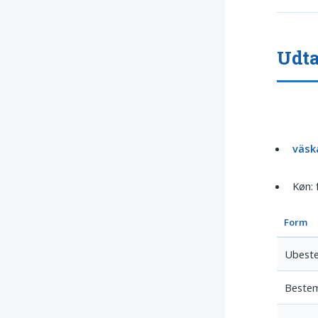
Udta
väsk
Køn: 
Form
Ubest
Beste