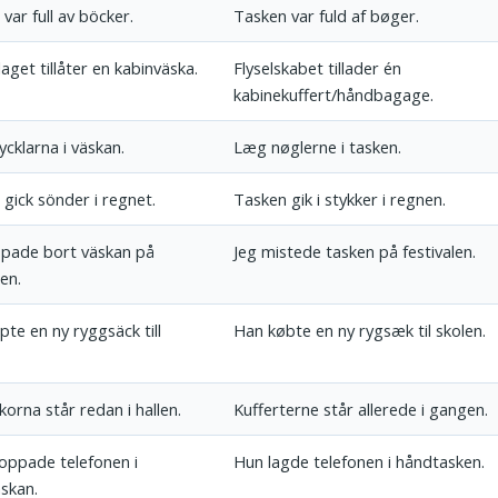
var full av böcker.
Tasken var fuld af bøger.
aget tillåter en kabinväska.
Flyselskabet tillader én
kabinekuffert/håndbagage.
cklarna i väskan.
Læg nøglerne i tasken.
gick sönder i regnet.
Tasken gik i stykker i regnen.
ppade bort väskan på
Jeg mistede tasken på festivalen.
len.
te en ny ryggsäck till
Han købte en ny rygsæk til skolen.
orna står redan i hallen.
Kufferterne står allerede i gangen.
oppade telefonen i
Hun lagde telefonen i håndtasken.
skan.