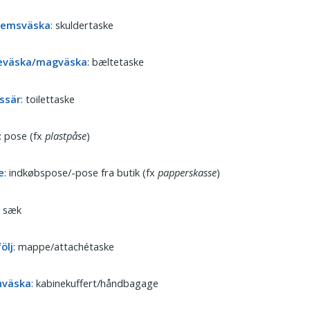
remsväska
: skuldertaske
eväska/magväska
: bæltetaske
ssär
: toilettaske
: pose (fx
plastpåse
)
e
: indkøbspose/-pose fra butik (fx
papperskasse
)
: sæk
ölj
: mappe/attachétaske
nväska
: kabinekuffert/håndbagage