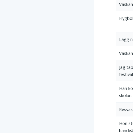
Väskan 
Flygbol
Lägg ny
Väskan 
Jag ta
festiva
Han köp
skolan.
Resväsk
Hon st
handvä