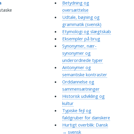
a
Betydning og
staske
oversættelse
Udtale, bøjning og
grammatik (svensk)
Etymologi og slægtskab
Eksempler på brug
Synonymer, nær-
synonymer og
underordnede typer
Antonymer og
semantiske kontraster
Orddannelse og
sammensætninger
Historisk udvikling og
kultur
Typiske fejl og
faldgruber for danskere
Hurtigt overblik: Dansk
→ svensk