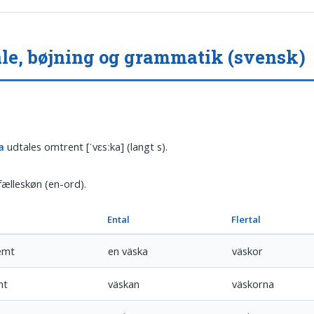
le, bøjning og grammatik (svensk)
a
udtales omtrent [ˈvɛsːka] (langt s).
fælleskøn (en-ord).
Ental
Flertal
emt
en väska
väskor
mt
väskan
väskorna