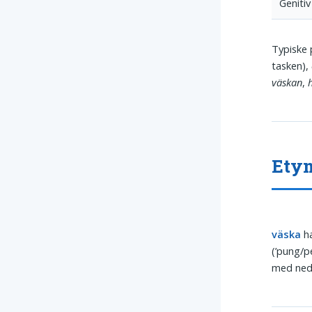
Genitiv
Typiske 
tasken),
väskan
,
Etym
väska
ha
(’pung/p
med nede