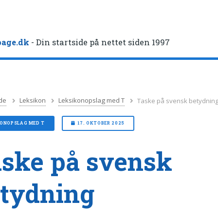
age.dk
- Din startside på nettet siden 1997
de
Leksikon
Leksikonopslag med T
Taske på svensk betydnin
KONOPSLAG MED T
17. OKTOBER 2025
ske på svensk
tydning