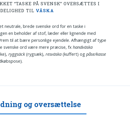
KKET “TASKE PÅ SVENSK” OVERSÆTTES I
DELIGHED TIL
VÄSKA
et neutrale, brede svenske ord for en taske i
gen en beholder af stof, læder eller lignende med
rem til at bære personlige ejendele. Afhængigt af type
e svenske ord være mere præcise, fx
handväska
ske),
ryggsäck
(rygsæk),
resväska
(kuffert) og
påse/kasse
dkøbspose).
dning og oversættelse