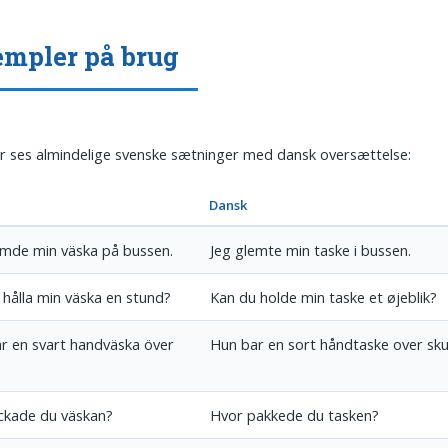
mpler på brug
 ses almindelige svenske sætninger med dansk oversættelse:
Dansk
ömde min väska på bussen.
Jeg glemte min taske i bussen.
 hålla min väska en stund?
Kan du holde min taske et øjeblik?
r en svart handväska över
Hun bar en sort håndtaske over sku
ckade du väskan?
Hvor pakkede du tasken?