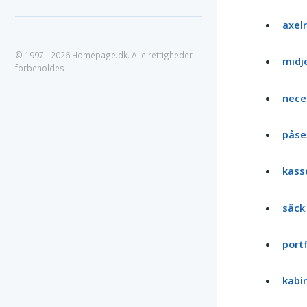
axel
© 1997 - 2026 Homepage.dk. Alle rettigheder
midj
forbeholdes
nece
påse
kass
säck
portf
kabi