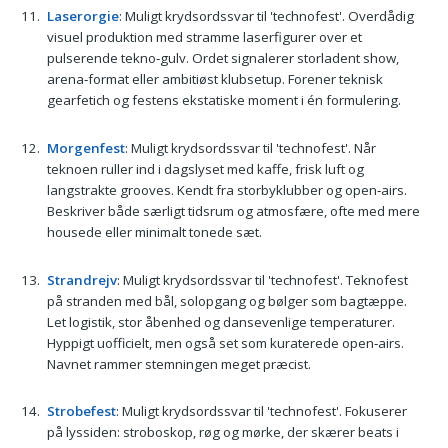
Laserorgie
: Muligt krydsordssvar til 'technofest'. Overdådig
visuel produktion med stramme laserfigurer over et
pulserende tekno‑gulv. Ordet signalerer storladent show,
arena‑format eller ambitiøst klubsetup. Forener teknisk
gearfetich og festens ekstatiske moment i én formulering.
Morgenfest
: Muligt krydsordssvar til 'technofest'. Når
teknoen ruller ind i dagslyset med kaffe, frisk luft og
langstrakte grooves. Kendt fra storbyklubber og open‑airs.
Beskriver både særligt tidsrum og atmosfære, ofte med mere
housede eller minimalt tonede sæt.
Strandrejv
: Muligt krydsordssvar til 'technofest'. Teknofest
på stranden med bål, solopgang og bølger som bagtæppe.
Let logistik, stor åbenhed og dansevenlige temperaturer.
Hyppigt uofficielt, men også set som kuraterede open‑airs.
Navnet rammer stemningen meget præcist.
Strobefest
: Muligt krydsordssvar til 'technofest'. Fokuserer
på lyssiden: stroboskop, røg og mørke, der skærer beats i