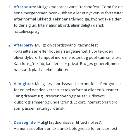
Afterhours
: Muligt krydsordssvar til 'technofest'. Term for de
sene morgentimer, hvor klubben eller et nyt venue fortsætter
efter normal lukketid. Teknoens tålmodige, hypnotiske sider
folder sig ud. Internationalt ord, almindeligt i dansk
nattelivssprog.
Afterparty
: Muligt krydsordssvar til 'technofest'.
Fortsættelsen efter hovedarrangementet, hvor teknoen
bliver dybere, tempoet mere monotont og publikum smallere.
Kan foregå i klub, kælder eller privat. Bruges generelt, men
har stærk plads i teknokulturen.
Allnighter
: Muligt krydsordssvar til 'technofest'. Betegnelse
for en hel nat dedikeret til et teknoformat eller en kunstner.
Lang dramaturgi, crescendoer og pauser. Udbredt i
klubprogrammer og undergrund. Et kort, internationalt ord
som passer naturligt i dansk.
Dansegilde
: Muligt krydsordssvar til 'technofest'.
Humoristisk eller ironisk dansk betegnelse for en stor fest