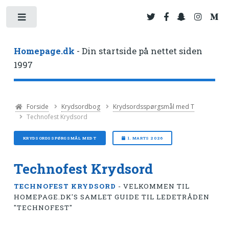
Toggle
Homepage.dk
- Din startside på nettet siden
1997
Forside
Krydsordbog
Krydsordsspørgsmål med T
Technofest Krydsord
KRYDSORDSSPØRGSMÅL MED T
1. MARTS 2026
Technofest Krydsord
TECHNOFEST KRYDSORD
- VELKOMMEN TIL
HOMEPAGE.DK'S SAMLET GUIDE TIL LEDETRÅDEN
"TECHNOFEST"