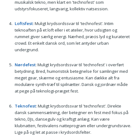
musikalsk tekno, men klart en 'technofest' som
udstyrsfokuseret, langvarig, kollektiv natsession.
Loftsfest
: Muligt krydsordssvar til 'technofest'. Intim
teknoaften på et loft eller i et atelier, hvor udsigten og
rummet giver særlig energi. Nærhed, præcis lyd og kurateret
crowd. Et enkelt dansk ord, som let antyder urban
undergrund.
Nørdefest
: Muligt krydsordssvar til 'technofest' i overført
betydning. Bred, humoristisk betegnelse for samlinger med
meget gear, skærme og entusiasme. Kan dække alt fra
modulære synth‑træf til spilnætter. Dansk og jordnær måde
at pege på teknologi‑præget fest.
Teknofest
: Muligt krydsordssvar til 'technofest'. Direkte
dansk sammensætning, der betegner en fest med fokus på
tekno, DJs, dansegulv og kraftigt anlæg. Kan være
klubnatten, festivalens natteprogram eller undergrundsrave.
Lige på og let at passe i krydsordsfelter.