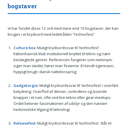
bogstaver
Vi har fundet disse 12 ord med mere end 10 bogstaver, der kan
bruges i et krydsord med ledetråden 'Technofest':
Culture box
: Muligt krydsordssvar til 'technofest'.
Københavnsk klub institutionelt knyttet til tekno og nært
beslægtede genrer. Referencen fungerer som metonym:
siger man stedet, hører man festerne. Et kendt egennavn,
hyppigt brugt i dansk nattelivssprog.
Gadgetorgie
: Muligt krydsordssvar til 'technofest' i overført
betydning. Overflod af dimser, controllere og lysende
knapper i et rum, ofte ved live‑tekno eller gear‑meetups.
Ordet betoner fascinationen af udstyr og den næsten
hedonistiske tilgang til teknologi.
Releasefest
: Muligt krydsordssvar til 'technofest'. Når et