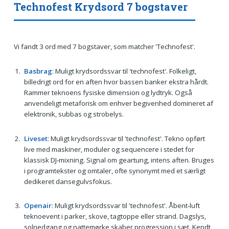
Technofest Krydsord 7 bogstaver
Vi fandt 3 ord med 7 bogstaver, som matcher 'Technofest'.
Basbrag
: Muligt krydsordssvar til 'technofest'. Folkeligt,
billedrigt ord for en aften hvor bassen banker ekstra hårdt.
Rammer teknoens fysiske dimension og lydtryk. Også
anvendeligt metaforisk om enhver begivenhed domineret af
elektronik, subbas og strobelys.
Liveset
: Muligt krydsordssvar til 'technofest'. Tekno opført
live med maskiner, moduler og sequencere i stedet for
klassisk DJ‑mixning. Signal om geartung, intens aften. Bruges
i programtekster og omtaler, ofte synonymt med et særligt
dedikeret dansegulvsfokus.
Openair
: Muligt krydsordssvar til 'technofest'. Åbent‑luft
teknoevent i parker, skove, tagtoppe eller strand. Dagslys,
solnedgang og nattemørke skaber progression i sæt. Kendt