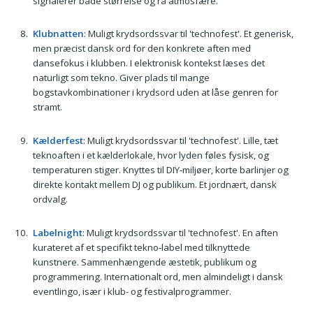
signalerer både størrelse og rå atmosfære.
Klubnatten
: Muligt krydsordssvar til 'technofest'. Et generisk,
men præcist dansk ord for den konkrete aften med
dansefokus i klubben. I elektronisk kontekst læses det
naturligt som tekno. Giver plads til mange
bogstavkombinationer i krydsord uden at låse genren for
stramt.
Kælderfest
: Muligt krydsordssvar til 'technofest'. Lille, tæt
teknoaften i et kælderlokale, hvor lyden føles fysisk, og
temperaturen stiger. Knyttes til DIY‑miljøer, korte barlinjer og
direkte kontakt mellem DJ og publikum. Et jordnært, dansk
ordvalg.
Labelnight
: Muligt krydsordssvar til 'technofest'. En aften
kurateret af et specifikt tekno‑label med tilknyttede
kunstnere. Sammenhængende æstetik, publikum og
programmering. Internationalt ord, men almindeligt i dansk
eventlingo, især i klub- og festivalprogrammer.