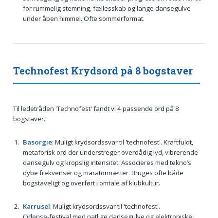
for rummelig stemning, fællesskab og lange dansegulve
under åben himmel. Ofte sommerformat.
Technofest Krydsord på 8 bogstaver
Til ledetråden 'Technofest' fandt vi 4 passende ord på 8
bogstaver.
Basorgie
: Muligt krydsordssvar til 'technofest'. Kraftfuldt,
metaforisk ord der understreger overdådig lyd, vibrerende
dansegulv og kropslig intensitet. Associeres med tekno’s
dybe frekvenser og maratonnætter. Bruges ofte både
bogstaveligt og overført i omtale af klubkultur.
Karrusel
: Muligt krydsordssvar til 'technofest'.
Odense‑festival med natlige dansegulve og elektroniske