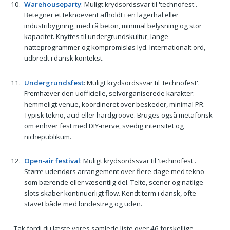
Warehouseparty
: Muligt krydsordssvar til 'technofest'.
Betegner et teknoevent afholdt i en lagerhal eller
industribygning, med rå beton, minimal belysning og stor
kapacitet. Knyttes til undergrundskultur, lange
natteprogrammer og kompromisløs lyd. Internationalt ord,
udbredt i dansk kontekst.
Undergrundsfest
: Muligt krydsordssvar til 'technofest'.
Fremhæver den uofficielle, selvorganiserede karakter:
hemmeligt venue, koordineret over beskeder, minimal PR.
Typisk tekno, acid eller hardgroove. Bruges også metaforisk
om enhver fest med DIY‑nerve, svedig intensitet og
nichepublikum.
Open‑air festival
: Muligt krydsordssvar til 'technofest'.
Større udendørs arrangement over flere dage med tekno
som bærende eller væsentlig del. Telte, scener og natlige
slots skaber kontinuerligt flow. Kendt term i dansk, ofte
stavet både med bindestreg og uden.
Tak fordi du læste vores samlede liste over 46 forskellige