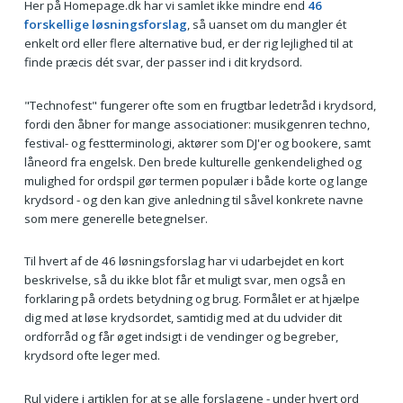
Her på Homepage.dk har vi samlet ikke mindre end
46
forskellige løsningsforslag
, så uanset om du mangler ét
enkelt ord eller flere alternative bud, er der rig lejlighed til at
finde præcis dét svar, der passer ind i dit krydsord.
"Technofest" fungerer ofte som en frugtbar ledetråd i krydsord,
fordi den åbner for mange associationer: musikgenren techno,
festival- og festterminologi, aktører som DJ'er og bookere, samt
låneord fra engelsk. Den brede kulturelle genkendelighed og
mulighed for ordspil gør termen populær i både korte og lange
krydsord - og den kan give anledning til såvel konkrete navne
som mere generelle betegnelser.
Til hvert af de 46 løsningsforslag har vi udarbejdet en kort
beskrivelse, så du ikke blot får et muligt svar, men også en
forklaring på ordets betydning og brug. Formålet er at hjælpe
dig med at løse krydsordet, samtidig med at du udvider dit
ordforråd og får øget indsigt i de vendinger og begreber,
krydsord ofte leger med.
Rul videre i artiklen for at se alle forslagene - under hvert ord