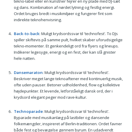
tekno‑label eller en kunstner fejrer en ny plade med DJ‑sæt
og dans. Kombination af nørdet lytning og festlig energi.
Ordet bruges bredt i musikmiljøer og fungerer fint som
indirekte teknohenvisning.
Back-to-back
: Muligt krydsordssvar til 'technofest'. To DJs
spiller skiftevis på samme pult, hvilket skaber uforudsigelige
tekno‑momenter. Et genkendeligt ord fra flyers og lineups.
Indikerer legesyge, energi og en fest, der kan slå gnister
hele natten.
Dansemaraton
: Muligt krydsordssvar til 'technofest'.
Beskriver meget lange teknoaftener med kontinuerlig musik,
ofte uden pauser. Betoner udholdenhed, flow og kollektive
højdepunkter. Et levende, letforståeligt dansk ord, der i
krydsord elegant peger mod rave‑kultur.
Technoparade
: Muligt krydsordssvar til 'technofest'.
Byparade med musikanlæg på lastbiler og dansende
folkemængder, inspireret af Berlin‑traditionen. Ordet favner
både fest og bevægelse gennem byrum. En udadvendt