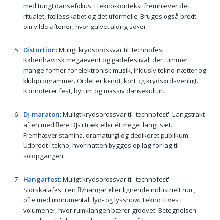
med tungt dansefokus. I tekno‑kontekst fremhæver det
ritualet, fællesskabet og det uformelle. Bruges også bredt
om vilde aftener, hvor gulvet aldrig sover.
Distortion
: Muligt krydsordssvar til 'technofest'.
Københavnsk megaevent og gadefestival, der rummer
mange former for elektronisk musik, inklusiv tekno‑nætter og
klubprogrammer. Ordet er kendt, kort og krydsordsvenligt.
Konnoterer fest, byrum og massiv dansekultur.
Dj-maraton
: Muligt krydsordssvar til 'technofest'. Langstrakt
aften med flere DJs i træk eller ét meget langt sæt.
Fremhæver stamina, dramaturgi og dedikeret publikum.
Udbredt i tekno, hvor natten bygges op lag for lag til
solopgangen.
Hangarfest
: Muligt krydsordssvar til 'technofest'.
Storskalafest i en flyhangar eller lignende industrielt rum,
ofte med monumentalt lyd‑ og lysshow. Tekno trives i
volumener, hvor rumklangen bærer groovet. Betegnelsen