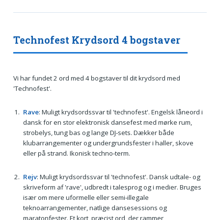
Technofest Krydsord 4 bogstaver
Vi har fundet 2 ord med 4 bogstaver til dit krydsord med
'Technofest'.
Rave
: Muligt krydsordssvar til 'technofest'. Engelsk låneord i
dansk for en stor elektronisk dansefest med mørke rum,
strobelys, tung bas og lange DJ‑sets. Dækker både
klubarrangementer og undergrundsfester i haller, skove
eller på strand. Ikonisk techno‑term.
Rejv
: Muligt krydsordssvar til 'technofest'. Dansk udtale- og
skriveform af 'rave', udbredt i talesprog og i medier. Bruges
især om mere uformelle eller semi‑illegale
teknoarrangementer, natlige dansesessions og
maratonfester. Et kort, præcist ord, der rammer