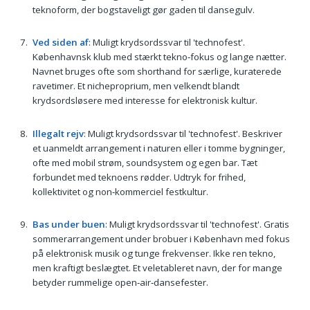
teknoform, der bogstaveligt gør gaden til dansegulv.
Ved siden af
: Muligt krydsordssvar til 'technofest'.
Københavnsk klub med stærkt tekno‑fokus og lange nætter.
Navnet bruges ofte som shorthand for særlige, kuraterede
ravetimer. Et nicheproprium, men velkendt blandt
krydsordsløsere med interesse for elektronisk kultur.
Illegalt rejv
: Muligt krydsordssvar til 'technofest'. Beskriver
et uanmeldt arrangement i naturen eller i tomme bygninger,
ofte med mobil strøm, soundsystem og egen bar. Tæt
forbundet med teknoens rødder. Udtryk for frihed,
kollektivitet og non‑kommerciel festkultur.
Bas under buen
: Muligt krydsordssvar til 'technofest'. Gratis
sommerarrangement under brobuer i København med fokus
på elektronisk musik og tunge frekvenser. Ikke ren tekno,
men kraftigt beslægtet. Et veletableret navn, der for mange
betyder rummelige open‑air‑dansefester.