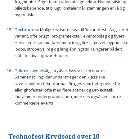
fragmenter. Siger tekno uden at sige tekno. Humoristisk og
billedskabende, tit brugt i omtaler når stemningen er rå og
hypnotisk.
Technofest
: Muligt krydsordssvar til 'technofest'. Angliceret
variant, ofte brugt i programtekster, eventopslag og flyers.
Henviser til samme fænomen: tung fire‑til‑gulvet, hypnotiske
loops, strobelys, røg og lang åbningstid. Fungerer både til
klub, festival og warehouse.
Tekno-rave
: Muligt krydsordssvar til 'technofest'.
Sammenstilling, der understreger den klassiske
rave‑tradition i teknoformat. Bruges som betegnelse for
all‑night‑fester, ofte med flere scener og DIY‑æstetik.
Indrammer undergrundsviben, men ses også ved større
kommercielle events.
Technofest Krydsord over 10