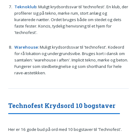
Teknoklub
: Muligt krydsordssvar til 'technofest'. En klub, der
profilerer sig på tekno, mørke rum, stort anlæg og
kuraterede nætter. Ordet bruges både om stedet og dets
faste fester. Koncis, tydelig henvisning til et hjem for
'technofest'.
Warehouse
: Muligt krydsordssvar til 'technofest'. Kodeord
for rå lokation og undergrundsvibe. Bruges kort i dansk om
samtalen: 'warehouse i aften'. Implicit tekno, mørke og beton.
Fungerer som stedbetegnelse og som shorthand for hele
rave‑æstetikken.
Technofest Krydsord 10 bogstaver
Her er 16 gode bud på ord med 10 bogstaver til 'Technofest'.