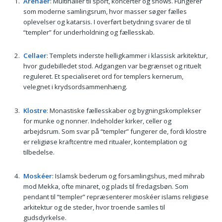
Arenaer
: Multihaller til sport, koncerter og shows. Fungerer
som moderne samlingsrum, hvor masser søger fælles
oplevelser og katarsis. I overført betydning svarer de til
“templer” for underholdning og fællesskab.
Cellaer
: Templets inderste helligkammer i klassisk arkitektur,
hvor gudebilledet stod. Adgangen var begrænset og rituelt
reguleret. Et specialiseret ord for templers kernerum,
velegnet i krydsordsammenhæng.
Klostre
: Monastiske fællesskaber og bygningskomplekser
for munke og nonner. Indeholder kirker, celler og
arbejdsrum. Som svar på “templer” fungerer de, fordi klostre
er religiøse kraftcentre med ritualer, kontemplation og
tilbedelse.
Moskéer
: Islamsk bederum og forsamlingshus, med mihrab
mod Mekka, ofte minaret, og plads til fredagsbøn. Som
pendant til “templer” repræsenterer moskéer islams religiøse
arkitektur og de steder, hvor troende samles til
gudsdyrkelse.