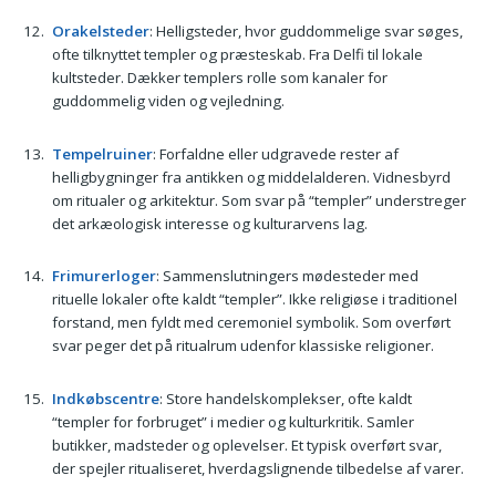
Orakelsteder
: Helligsteder, hvor guddommelige svar søges,
ofte tilknyttet templer og præsteskab. Fra Delfi til lokale
kultsteder. Dækker templers rolle som kanaler for
guddommelig viden og vejledning.
Tempelruiner
: Forfaldne eller udgravede rester af
helligbygninger fra antikken og middelalderen. Vidnesbyrd
om ritualer og arkitektur. Som svar på “templer” understreger
det arkæologisk interesse og kulturarvens lag.
Frimurerloger
: Sammenslutningers mødesteder med
rituelle lokaler ofte kaldt “templer”. Ikke religiøse i traditionel
forstand, men fyldt med ceremoniel symbolik. Som overført
svar peger det på ritualrum udenfor klassiske religioner.
Indkøbscentre
: Store handelskomplekser, ofte kaldt
“templer for forbruget” i medier og kulturkritik. Samler
butikker, madsteder og oplevelser. Et typisk overført svar,
der spejler ritualiseret, hverdagslignende tilbedelse af varer.