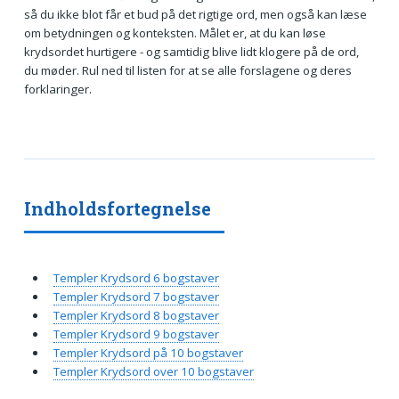
så du ikke blot får et bud på det rigtige ord, men også kan læse
om betydningen og konteksten. Målet er, at du kan løse
krydsordet hurtigere - og samtidig blive lidt klogere på de ord,
du møder. Rul ned til listen for at se alle forslagene og deres
forklaringer.
Indholdsfortegnelse
Templer Krydsord 6 bogstaver
Templer Krydsord 7 bogstaver
Templer Krydsord 8 bogstaver
Templer Krydsord 9 bogstaver
Templer Krydsord på 10 bogstaver
Templer Krydsord over 10 bogstaver