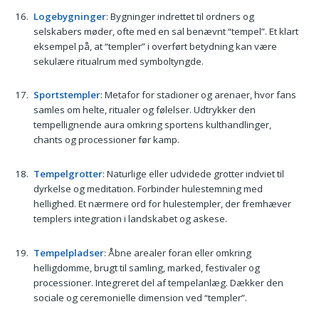
Logebygninger
: Bygninger indrettet til ordners og
selskabers møder, ofte med en sal benævnt “tempel”. Et klart
eksempel på, at “templer” i overført betydning kan være
sekulære ritualrum med symboltyngde.
Sportstempler
: Metafor for stadioner og arenaer, hvor fans
samles om helte, ritualer og følelser. Udtrykker den
tempellignende aura omkring sportens kulthandlinger,
chants og processioner før kamp.
Tempelgrotter
: Naturlige eller udvidede grotter indviet til
dyrkelse og meditation. Forbinder hulestemning med
hellighed. Et nærmere ord for hulestempler, der fremhæver
templers integration i landskabet og askese.
Tempelpladser
: Åbne arealer foran eller omkring
helligdomme, brugt til samling, marked, festivaler og
processioner. Integreret del af tempelanlæg. Dækker den
sociale og ceremonielle dimension ved “templer”.