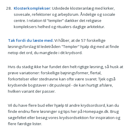
Klosterkomplekser
: Udvidede klosteranlæg med kirker,
sovesale, refektorier og arbejdsrum. Åndelige og sociale
centre. I relation til “templer” dækker det religiøse
kompleksers helhed og ritualers daglige arkitektur.
Tak fordi du læste med.
Vi håber, at de 57 forskellige
løsningsforslag til ledetråden "Templer" hjalp dig med at finde
netop det ord, du manglede i dit krydsord.
Hvis du stadig ikke har fundet den helt rigtige løsning, så husk at
prøve variationer: forskellige bøjningsformer, flertal,
forkortelser eller stednavne kan ofte være svaret. Tjek også
krydsende bogstaver i dit puslespil - de kan hurtigt afsløre,
hvilken variant der passer.
Vil du have flere bud eller hjælp til andre krydsordsord, kan du
finde endnu flere løsninger og tips her på Homepage.dk. Brug
søgefeltet eller besøg vores krydsordsektion for inspiration og
flere færdige lister.