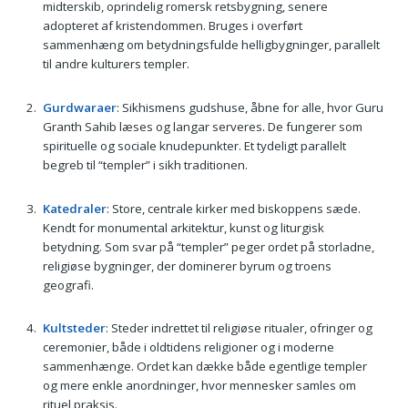
midterskib, oprindelig romersk retsbygning, senere
adopteret af kristendommen. Bruges i overført
sammenhæng om betydningsfulde helligbygninger, parallelt
til andre kulturers templer.
Gurdwaraer
: Sikhismens gudshuse, åbne for alle, hvor Guru
Granth Sahib læses og langar serveres. De fungerer som
spirituelle og sociale knudepunkter. Et tydeligt parallelt
begreb til “templer” i sikh traditionen.
Katedraler
: Store, centrale kirker med biskoppens sæde.
Kendt for monumental arkitektur, kunst og liturgisk
betydning. Som svar på “templer” peger ordet på storladne,
religiøse bygninger, der dominerer byrum og troens
geografi.
Kultsteder
: Steder indrettet til religiøse ritualer, ofringer og
ceremonier, både i oldtidens religioner og i moderne
sammenhænge. Ordet kan dække både egentlige templer
og mere enkle anordninger, hvor mennesker samles om
rituel praksis.