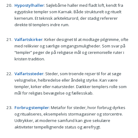
Hypostylhaller
: Søjlebårne haller med fladt loft, kendt fra
egyptiske templer som Karnak. Både strukturelt og rituelt
kernerum. Et teknisk arkitekturord, der stadig refererer
direkte til templers indre rum.
Valfartskirker
: Kirker designet til at modtage pilgrimme, ofte
med relikvier og særlige omgangsmuligheder. Som svar på
“templer” peger de på religiøse mål og ceremonielle ruter i
kristen tradition.
Valfartssteder
: Steder, som troende rejser til for at søge
velsignelse, helbredelse eller åndelig styrke. Kan være
templer, kirker eller natursteder. Dækker templers rolle som
mål for religiøs bevægelse og fællesskab.
Forbrugstempler
: Metafor for steder, hvor forbrug dyrkes
og ritualiseres, eksempelvis stormagasiner og storcentre.
Udtrykker, at moderne samfund kan give sekulære
aktiviteter tempellignende status og ærefrygt.