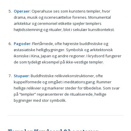
Operaer
: Operahuse ses som kunstens templer, hvor
drama, musik og iscenesættelse forenes. Monumental
arkitektur og ceremoniel etikette spejler templers
højtidsstemning og ritualer, blot i sekulær kunstkontekst.
Pagoder
: Flertårnede, ofte højreiste buddhistiske og
østasiatiske helligbygninger. Symbolsk og arkitektonisk
ikoniske i Kina, Japan og andre regioner. I krydsord fungerer
de som tydeligt eksempel på ikke-vestlige templer.
Stupaer
: Buddhistiske relikviekonstruktioner, ofte
kuppelformede og omgået i meditationsgang. Rummer
hellige relikvier og markerer steder for tilbedelse. Som svar
på “templer” repræsenterer de ritualiserede, hellige
bygninger med stor symbolik.