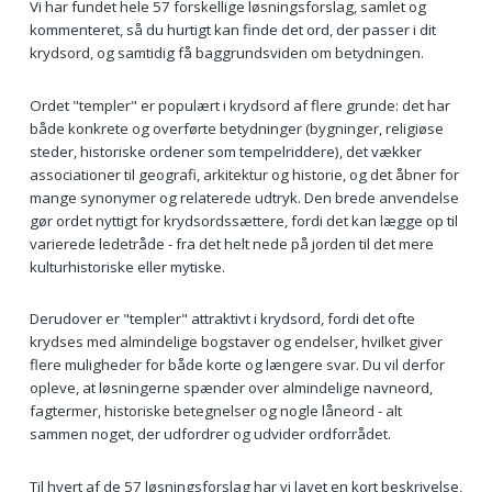
Vi har fundet hele 57 forskellige løsningsforslag, samlet og
kommenteret, så du hurtigt kan finde det ord, der passer i dit
krydsord, og samtidig få baggrundsviden om betydningen.
Ordet "templer" er populært i krydsord af flere grunde: det har
både konkrete og overførte betydninger (bygninger, religiøse
steder, historiske ordener som tempelriddere), det vækker
associationer til geografi, arkitektur og historie, og det åbner for
mange synonymer og relaterede udtryk. Den brede anvendelse
gør ordet nyttigt for krydsordssættere, fordi det kan lægge op til
varierede ledetråde - fra det helt nede på jorden til det mere
kulturhistoriske eller mytiske.
Derudover er "templer" attraktivt i krydsord, fordi det ofte
krydses med almindelige bogstaver og endelser, hvilket giver
flere muligheder for både korte og længere svar. Du vil derfor
opleve, at løsningerne spænder over almindelige navneord,
fagtermer, historiske betegnelser og nogle låneord - alt
sammen noget, der udfordrer og udvider ordforrådet.
Til hvert af de 57 løsningsforslag har vi lavet en kort beskrivelse,