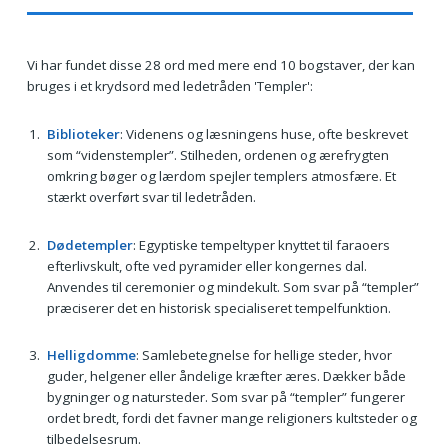
Vi har fundet disse 28 ord med mere end 10 bogstaver, der kan
bruges i et krydsord med ledetråden 'Templer':
Biblioteker
: Videnens og læsningens huse, ofte beskrevet
som “videnstempler”. Stilheden, ordenen og ærefrygten
omkring bøger og lærdom spejler templers atmosfære. Et
stærkt overført svar til ledetråden.
Dødetempler
: Egyptiske tempeltyper knyttet til faraoers
efterlivskult, ofte ved pyramider eller kongernes dal.
Anvendes til ceremonier og mindekult. Som svar på “templer”
præciserer det en historisk specialiseret tempelfunktion.
Helligdomme
: Samlebetegnelse for hellige steder, hvor
guder, helgener eller åndelige kræfter æres. Dækker både
bygninger og natursteder. Som svar på “templer” fungerer
ordet bredt, fordi det favner mange religioners kultsteder og
tilbedelsesrum.