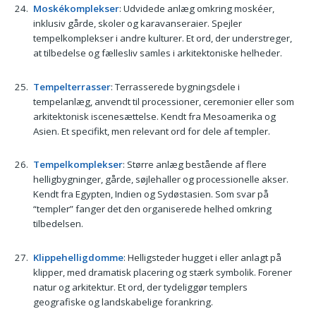
Moskékomplekser
: Udvidede anlæg omkring moskéer,
inklusiv gårde, skoler og karavanseraier. Spejler
tempelkomplekser i andre kulturer. Et ord, der understreger,
at tilbedelse og fællesliv samles i arkitektoniske helheder.
Tempelterrasser
: Terrasserede bygningsdele i
tempelanlæg, anvendt til processioner, ceremonier eller som
arkitektonisk iscenesættelse. Kendt fra Mesoamerika og
Asien. Et specifikt, men relevant ord for dele af templer.
Tempelkomplekser
: Større anlæg bestående af flere
helligbygninger, gårde, søjlehaller og processionelle akser.
Kendt fra Egypten, Indien og Sydøstasien. Som svar på
“templer” fanger det den organiserede helhed omkring
tilbedelsen.
Klippehelligdomme
: Helligsteder hugget i eller anlagt på
klipper, med dramatisk placering og stærk symbolik. Forener
natur og arkitektur. Et ord, der tydeliggør templers
geografiske og landskabelige forankring.