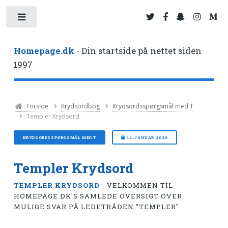
Toggle
Homepage.dk
- Din startside på nettet siden
1997
Forside
Krydsordbog
Krydsordsspørgsmål med T
Templer Krydsord
KRYDSORDSSPØRGSMÅL MED T
14. JANUAR 2026
Templer Krydsord
TEMPLER KRYDSORD
- VELKOMMEN TIL
HOMEPAGE.DK'S SAMLEDE OVERSIGT OVER
MULIGE SVAR PÅ LEDETRÅDEN "TEMPLER"