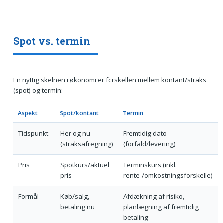
Spot vs. termin
En nyttig skelnen i økonomi er forskellen mellem kontant/straks
(spot) og termin:
Aspekt
Spot/kontant
Termin
Tidspunkt
Her og nu
Fremtidig dato
(straksafregning)
(forfald/levering)
Pris
Spotkurs/aktuel
Terminskurs (inkl.
pris
rente-/omkostningsforskelle)
Formål
Køb/salg,
Afdækning af risiko,
betaling nu
planlægning af fremtidig
betaling