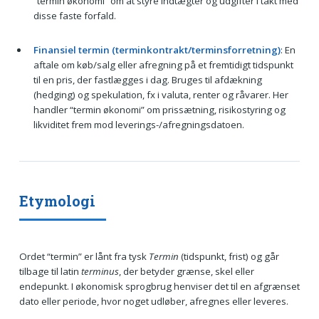
“termin økonomi” om at styre indtægter og udgifter i takt med
disse faste forfald.
Finansiel termin (terminkontrakt/terminsforretning)
: En
aftale om køb/salg eller afregning på et fremtidigt tidspunkt
til en pris, der fastlægges i dag. Bruges til afdækning
(hedging) og spekulation, fx i valuta, renter og råvarer. Her
handler “termin økonomi” om prissætning, risikostyring og
likviditet frem mod leverings-/afregningsdatoen.
Etymologi
Ordet “termin” er lånt fra tysk
Termin
(tidspunkt, frist) og går
tilbage til latin
terminus
, der betyder grænse, skel eller
endepunkt. I økonomisk sprogbrug henviser det til en afgrænset
dato eller periode, hvor noget udløber, afregnes eller leveres.