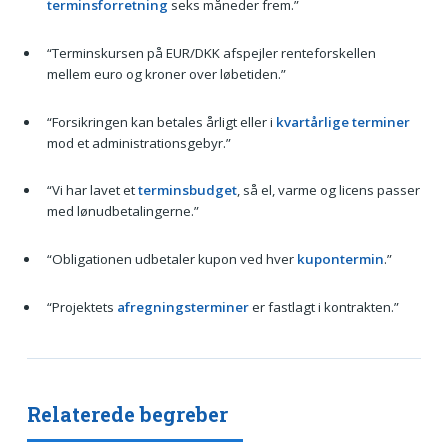
terminsforretning
seks måneder frem.”
“Terminskursen på EUR/DKK afspejler renteforskellen
mellem euro og kroner over løbetiden.”
“Forsikringen kan betales årligt eller i
kvartårlige terminer
mod et administrationsgebyr.”
“Vi har lavet et
terminsbudget
, så el, varme og licens passer
med lønudbetalingerne.”
“Obligationen udbetaler kupon ved hver
kupontermin
.”
“Projektets
afregningsterminer
er fastlagt i kontrakten.”
Relaterede begreber