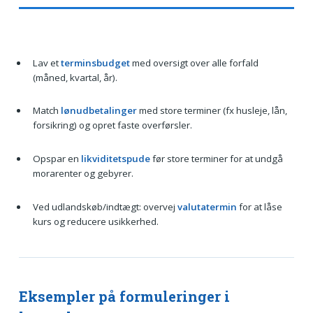
Lav et
terminsbudget
med oversigt over alle forfald
(måned, kvartal, år).
Match
lønudbetalinger
med store terminer (fx husleje, lån,
forsikring) og opret faste overførsler.
Opspar en
likviditetspude
før store terminer for at undgå
morarenter og gebyrer.
Ved udlandskøb/indtægt: overvej
valutatermin
for at låse
kurs og reducere usikkerhed.
Eksempler på formuleringer i