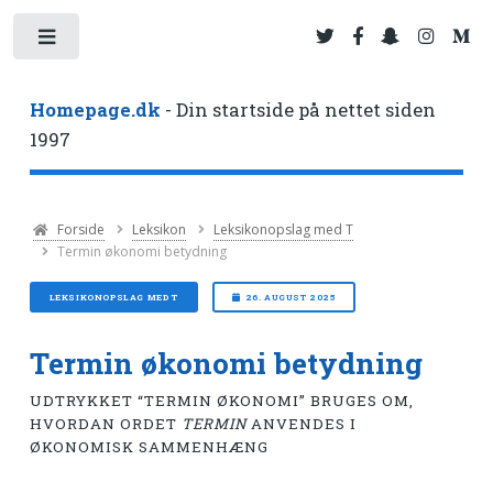
Toggle
Homepage.dk
- Din startside på nettet siden
1997
Forside
Leksikon
Leksikonopslag med T
Termin økonomi betydning
LEKSIKONOPSLAG MED T
26. AUGUST 2025
Termin økonomi betydning
UDTRYKKET “TERMIN ØKONOMI” BRUGES OM,
HVORDAN ORDET
TERMIN
ANVENDES I
ØKONOMISK SAMMENHÆNG