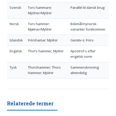
Svensk
Tors hammare;
Parallel til dansk brug
Mjölner/Mjölnir
Norsk
Tors hammer;
Bokmål/nynorsk-
Mjølner/Mjölnir
varianter forekommer
Islandsk
Þórshamar; Mjölnir
Genitiv-s: Þórs-
Engelsk
Thor’s hammer; Mjölnir
Apostrof-s efter
engelsk norm
Tysk
Thorshammer; Thors
Sammenskrivning
Hammer; Mjölnir
almindelig
Relaterede termer