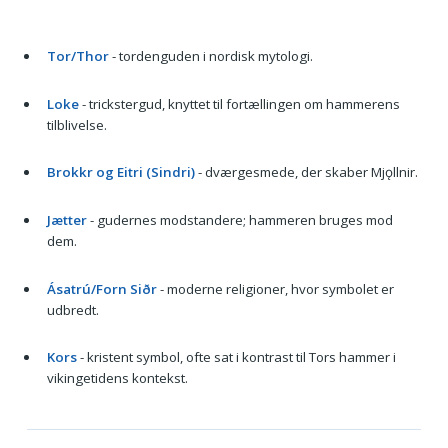
Tor/Thor
- tordenguden i nordisk mytologi.
Loke
- trickstergud, knyttet til fortællingen om hammerens
tilblivelse.
Brokkr og Eitri (Sindri)
- dværgesmede, der skaber Mjǫllnir.
Jætter
- gudernes modstandere; hammeren bruges mod
dem.
Ásatrú/Forn Siðr
- moderne religioner, hvor symbolet er
udbredt.
Kors
- kristent symbol, ofte sat i kontrast til Tors hammer i
vikingetidens kontekst.