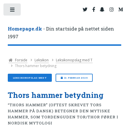
Toggle
Homepage.dk
- Din startside på nettet siden
1997
Forside
Leksikon
Leksikonopslag med T
Thors hammer betydning
LEKSIKONOPSLAG MED T
13. FEBRUAR 2026
Thors hammer betydning
“THORS HAMMER” (OFTEST SKREVET TORS
HAMMER PÅ DANSK) BETEGNER DEN MYTISKE
HAMMER, SOM TORDENGUDEN TOR/THOR FØRER I
NORDISK MYTOLOGI