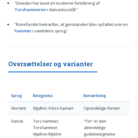
“Smeden har lavet en moderne fortolkning af
Torshammeren
i damaskusstål.”
“Runefundet bekræfter, at genstanden blev opfattet som en
hammer
i samtidens sprog.”
Oversættelser og varianter
Sprog
Betegnelse
Bemærkning
Norrønt
Mjǫllnir; Þórrs hamarr
Oprindelige former
Dansk
Tors hammer;
“Tor” er den
Torshammer;
almindelige
Mjølner/Mjölnir
gudebetegnelse