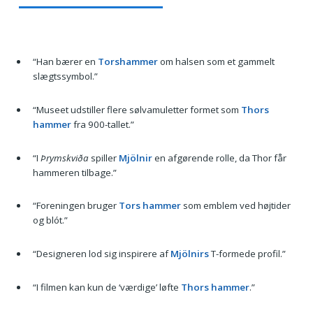
“Han bærer en
Torshammer
om halsen som et gammelt
slægtssymbol.”
“Museet udstiller flere sølvamuletter formet som
Thors
hammer
fra 900-tallet.”
“I
Þrymskviða
spiller
Mjölnir
en afgørende rolle, da Thor får
hammeren tilbage.”
“Foreningen bruger
Tors hammer
som emblem ved højtider
og blót.”
“Designeren lod sig inspirere af
Mjölnirs
T-formede profil.”
“I filmen kan kun de ‘værdige’ løfte
Thors hammer
.”