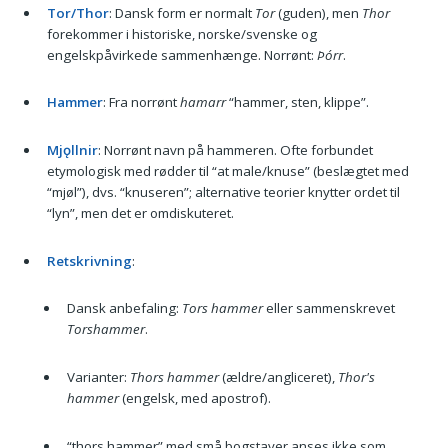
Tor/Thor
: Dansk form er normalt
Tor
(guden), men
Thor
forekommer i historiske, norske/svenske og
engelskpåvirkede sammenhænge. Norrønt:
Þórr
.
Hammer
: Fra norrønt
hamarr
“hammer, sten, klippe”.
Mjǫllnir
: Norrønt navn på hammeren. Ofte forbundet
etymologisk med rødder til “at male/knuse” (beslægtet med
“mjøl”), dvs. “knuseren”; alternative teorier knytter ordet til
“lyn”, men det er omdiskuteret.
Retskrivning
:
Dansk anbefaling:
Tors hammer
eller sammenskrevet
Torshammer
.
Varianter:
Thors hammer
(ældre/angliceret),
Thor's
hammer
(engelsk, med apostrof).
“thors hammer” med små bogstaver anses ikke som