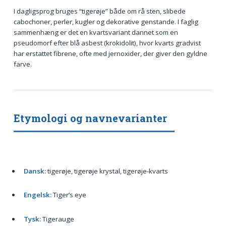
I dagligsprog bruges “tigerøje” både om rå sten, slibede
cabochoner, perler, kugler og dekorative genstande. I faglig
sammenhæng er det en kvartsvariant dannet som en
pseudomorf efter blå asbest (krokidolit), hvor kvarts gradvist
har erstattet fibrene, ofte med jernoxider, der giver den gyldne
farve.
Etymologi og navnevarianter
Dansk:
tigerøje, tigerøje krystal, tigerøje-kvarts
Engelsk:
Tiger’s eye
Tysk:
Tigerauge