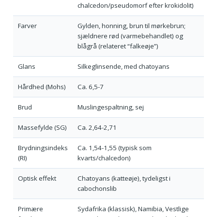
chalcedon/pseudomorf efter krokidolit)
Farver
Gylden, honning, brun til mørkebrun;
sjældnere rød (varmebehandlet) og
blågrå (relateret “falkeøje”)
Glans
Silkeglinsende, med chatoyans
Hårdhed (Mohs)
Ca. 6,5-7
Brud
Muslingespaltning, sej
Massefylde (SG)
Ca. 2,64-2,71
Brydningsindeks
Ca. 1,54-1,55 (typisk som
(RI)
kvarts/chalcedon)
Optisk effekt
Chatoyans (katteøje), tydeligst i
cabochonslib
Primære
Sydafrika (klassisk), Namibia, Vestlige