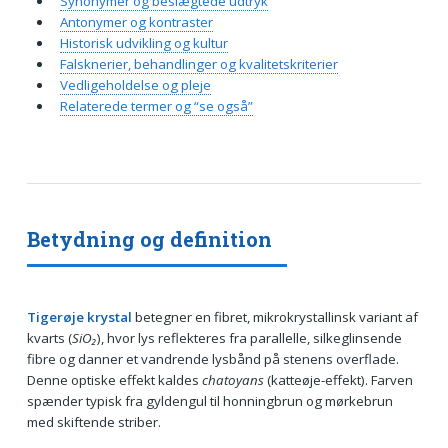
Synonymer og beslægtede udtryk
Antonymer og kontraster
Historisk udvikling og kultur
Falsknerier, behandlinger og kvalitetskriterier
Vedligeholdelse og pleje
Relaterede termer og “se også”
Betydning og definition
Tigerøje krystal
betegner en fibret, mikrokrystallinsk variant af
kvarts (
SiO₂
), hvor lys reflekteres fra parallelle, silkeglinsende
fibre og danner et vandrende lysbånd på stenens overflade.
Denne optiske effekt kaldes
chatoyans
(katteøje-effekt). Farven
spænder typisk fra gyldengul til honningbrun og mørkebrun
med skiftende striber.