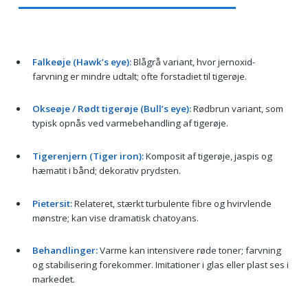
Falkeøje (Hawk’s eye):
Blågrå variant, hvor jernoxid-
farvning er mindre udtalt; ofte forstadiet til tigerøje.
Okseøje / Rødt tigerøje (Bull’s eye):
Rødbrun variant, som
typisk opnås ved varmebehandling af tigerøje.
Tigerenjern (Tiger iron):
Komposit af tigerøje, jaspis og
hæmatit i bånd; dekorativ prydsten.
Pietersit:
Relateret, stærkt turbulente fibre og hvirvlende
mønstre; kan vise dramatisk chatoyans.
Behandlinger:
Varme kan intensivere røde toner; farvning
og stabilisering forekommer. Imitationer i glas eller plast ses i
markedet.