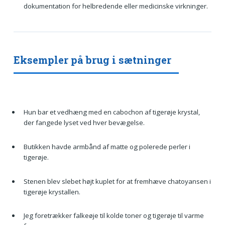
dokumentation for helbredende eller medicinske virkninger.
Eksempler på brug i sætninger
Hun bar et vedhæng med en cabochon af tigerøje krystal,
der fangede lyset ved hver bevægelse.
Butikken havde armbånd af matte og polerede perler i
tigerøje.
Stenen blev slebet højt kuplet for at fremhæve chatoyansen i
tigerøje krystallen.
Jeg foretrækker falkeøje til kolde toner og tigerøje til varme