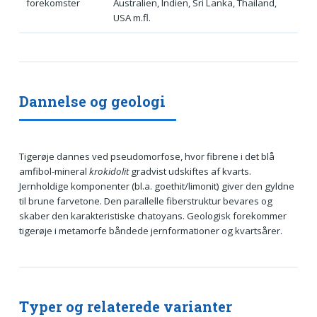
forekomster
Australien, Indien, Sri Lanka, Thailand,
USA m.fl.
Dannelse og geologi
Tigerøje dannes ved pseudomorfose, hvor fibrene i det blå
amfibol-mineral
krokidolit
gradvist udskiftes af kvarts.
Jernholdige komponenter (bl.a. goethit/limonit) giver den gyldne
til brune farvetone. Den parallelle fiberstruktur bevares og
skaber den karakteristiske chatoyans. Geologisk forekommer
tigerøje i metamorfe båndede jernformationer og kvartsårer.
Typer og relaterede varianter