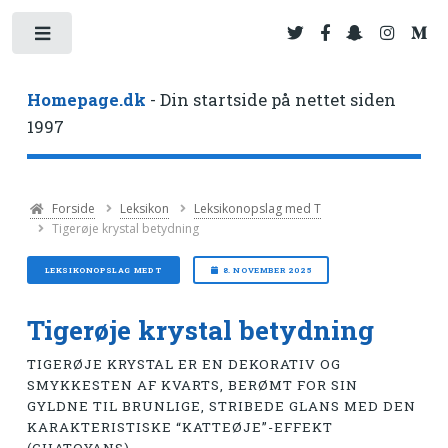
Toggle
Homepage.dk
- Din startside på nettet siden
1997
Forside
Leksikon
Leksikonopslag med T
Tigerøje krystal betydning
LEKSIKONOPSLAG MED T
8. NOVEMBER 2025
Tigerøje krystal betydning
TIGERØJE KRYSTAL ER EN DEKORATIV OG
SMYKKESTEN AF KVARTS, BERØMT FOR SIN
GYLDNE TIL BRUNLIGE, STRIBEDE GLANS MED DEN
KARAKTERISTISKE “KATTEØJE”-EFFEKT