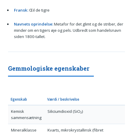
Fransk:
Œil de tigre
Navnets oprindelse:
Metafor for det glimt og de striber, der
minder om en tigers øje og pels. Udbredt som handelsnavn
siden 1800-tallet.
Gemmologiske egenskaber
Egenskab
Værdi / beskrivelse
Kemisk
Siliciumdioxid (SiO₂)
sammensætning
Mineralklasse
Kvarts, mikrokrystallinsk (fibret