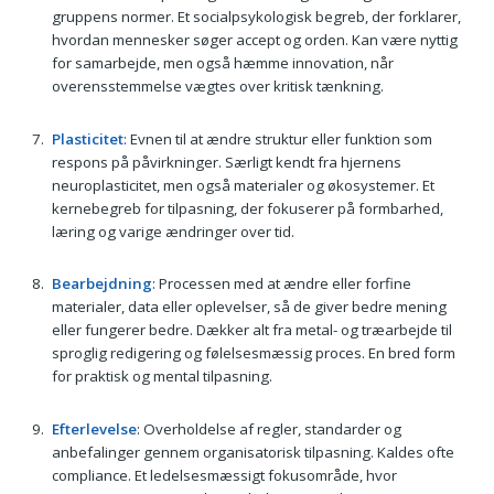
gruppens normer. Et socialpsykologisk begreb, der forklarer,
hvordan mennesker søger accept og orden. Kan være nyttig
for samarbejde, men også hæmme innovation, når
overensstemmelse vægtes over kritisk tænkning.
Plasticitet
: Evnen til at ændre struktur eller funktion som
respons på påvirkninger. Særligt kendt fra hjernens
neuroplasticitet, men også materialer og økosystemer. Et
kernebegreb for tilpasning, der fokuserer på formbarhed,
læring og varige ændringer over tid.
Bearbejdning
: Processen med at ændre eller forfine
materialer, data eller oplevelser, så de giver bedre mening
eller fungerer bedre. Dækker alt fra metal- og træarbejde til
sproglig redigering og følelsesmæssig proces. En bred form
for praktisk og mental tilpasning.
Efterlevelse
: Overholdelse af regler, standarder og
anbefalinger gennem organisatorisk tilpasning. Kaldes ofte
compliance. Et ledelsesmæssigt fokusområde, hvor