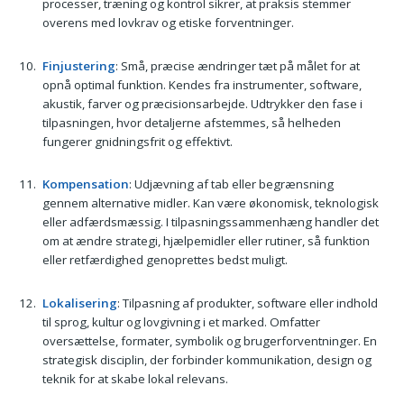
processer, træning og kontrol sikrer, at praksis stemmer
overens med lovkrav og etiske forventninger.
Finjustering
: Små, præcise ændringer tæt på målet for at
opnå optimal funktion. Kendes fra instrumenter, software,
akustik, farver og præcisionsarbejde. Udtrykker den fase i
tilpasningen, hvor detaljerne afstemmes, så helheden
fungerer gnidningsfrit og effektivt.
Kompensation
: Udjævning af tab eller begrænsning
gennem alternative midler. Kan være økonomisk, teknologisk
eller adfærdsmæssig. I tilpasningssammenhæng handler det
om at ændre strategi, hjælpemidler eller rutiner, så funktion
eller retfærdighed genoprettes bedst muligt.
Lokalisering
: Tilpasning af produkter, software eller indhold
til sprog, kultur og lovgivning i et marked. Omfatter
oversættelse, formater, symbolik og brugerforventninger. En
strategisk disciplin, der forbinder kommunikation, design og
teknik for at skabe lokal relevans.