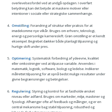
overlevelsesfordel ved at undgå opdagen. I overført
betydning kan det betyde at maskere motiver eller
intentioner i sociale eller strategiske sammenhænge.
Omstilling
: Forandring af struktur eller praksis for at
imødekomme nye vilkår. Bruges om erhverv, teknologi,
energi og personlige karriereskift. Grøn omstilling er et kendt
eksempel. Begrebet dækker både planlagt tilpasning og
hurtige skift under pres.
Optimering
: Systematisk forbedring af ydeevne, kvalitet
eller omkostninger ved at tilpasse variable. Anvendes i
matematik, logistik, software, biologi og ledelse. Indikerer
målrettet tilpasning for at opnå bedst mulige resultater under
givne begrænsninger og betingelser.
Regulering
: Styring og kontrol for at fastholde ønsket
niveau eller adfærd. Bruges om markeder, miljø, maskiner og
fysiologi. Afhænger ofte af feedback og målinger, og er en
central mekanisme bag stabil tilpasning, robusthed og