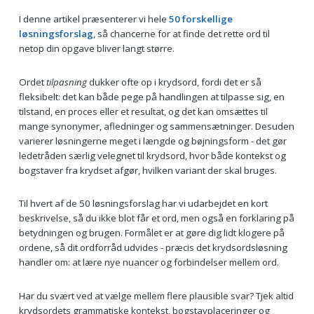
I denne artikel præsenterer vi hele
50 forskellige
løsningsforslag
, så chancerne for at finde det rette ord til
netop din opgave bliver langt større.
Ordet
tilpasning
dukker ofte op i krydsord, fordi det er så
fleksibelt: det kan både pege på handlingen at tilpasse sig, en
tilstand, en proces eller et resultat, og det kan omsættes til
mange synonymer, afledninger og sammensætninger. Desuden
varierer løsningerne meget i længde og bøjningsform - det gør
ledetråden særlig velegnet til krydsord, hvor både kontekst og
bogstaver fra krydset afgør, hvilken variant der skal bruges.
Til hvert af de 50 løsningsforslag har vi udarbejdet en kort
beskrivelse, så du ikke blot får et ord, men også en forklaring på
betydningen og brugen. Formålet er at gøre dig lidt klogere på
ordene, så dit ordforråd udvides - præcis det krydsordsløsning
handler om: at lære nye nuancer og forbindelser mellem ord.
Har du svært ved at vælge mellem flere plausible svar? Tjek altid
krydsordets grammatiske kontekst, bogstavplaceringer og