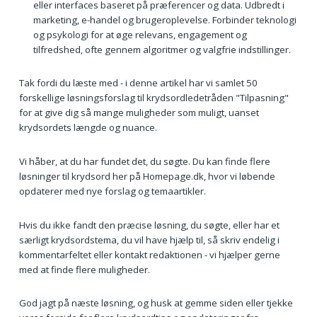
eller interfaces baseret på præferencer og data. Udbredt i
marketing, e-handel og brugeroplevelse. Forbinder teknologi
og psykologi for at øge relevans, engagement og
tilfredshed, ofte gennem algoritmer og valgfrie indstillinger.
Tak fordi du læste med - i denne artikel har vi samlet 50
forskellige løsningsforslag til krydsordledetråden "Tilpasning"
for at give dig så mange muligheder som muligt, uanset
krydsordets længde og nuance.
Vi håber, at du har fundet det, du søgte. Du kan finde flere
løsninger til krydsord her på Homepage.dk, hvor vi løbende
opdaterer med nye forslag og temaartikler.
Hvis du ikke fandt den præcise løsning, du søgte, eller har et
særligt krydsordstema, du vil have hjælp til, så skriv endelig i
kommentarfeltet eller kontakt redaktionen - vi hjælper gerne
med at finde flere muligheder.
God jagt på næste løsning, og husk at gemme siden eller tjekke