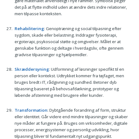
gøre materialet anvendeligt i nye rammer. Symbolsk peger
det på at flytte indhold uden at ændre dets indre relationer,
men tilpasse konteksten.
Rehabilitering
: Genoptræning og social tilpasning efter
sygdom, skade eller belastning. Inddrager fysioterapi,
ergoterapi, psykosocial støtte og omgivelser. Målet er at
genskabe funktion og deltage i hverdagsliv, ofte gennem
gradvise tilpasninger og hjælpemidler.
Skræddersyning
: Udformning af løsninger specifikt til en
person eller kontekst. Udtrykket kommer fra tøjfaget, men
bruges bredt i IT, rådgivning og sundhed. Betoner dyb
tilpasning baseret på behovsafdækning, prototyper og
løbende afstemning med brugere eller kunder.
Transformation
: Dybtgående forandring af form, struktur
eller identitet. Går videre end mindre tilpasninger og skaber
nye måder at fungere på. Bruges om virksomheder, digitale
processer, energisystemer og personlig udvikling, hvor
tilpasning bliver til fundamentalt nyt udgangspunkt.