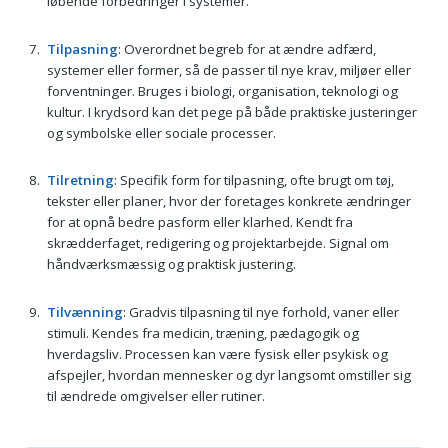
løbende forbedringer i systemer.
Tilpasning
: Overordnet begreb for at ændre adfærd,
systemer eller former, så de passer til nye krav, miljøer eller
forventninger. Bruges i biologi, organisation, teknologi og
kultur. I krydsord kan det pege på både praktiske justeringer
og symbolske eller sociale processer.
Tilretning
: Specifik form for tilpasning, ofte brugt om tøj,
tekster eller planer, hvor der foretages konkrete ændringer
for at opnå bedre pasform eller klarhed. Kendt fra
skrædderfaget, redigering og projektarbejde. Signal om
håndværksmæssig og praktisk justering.
Tilvænning
: Gradvis tilpasning til nye forhold, vaner eller
stimuli. Kendes fra medicin, træning, pædagogik og
hverdagsliv. Processen kan være fysisk eller psykisk og
afspejler, hvordan mennesker og dyr langsomt omstiller sig
til ændrede omgivelser eller rutiner.