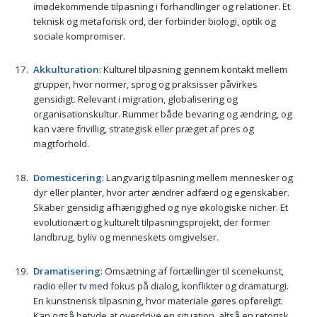
imødekommende tilpasning i forhandlinger og relationer. Et
teknisk og metaforisk ord, der forbinder biologi, optik og
sociale kompromiser.
Akkulturation
: Kulturel tilpasning gennem kontakt mellem
grupper, hvor normer, sprog og praksisser påvirkes
gensidigt. Relevant i migration, globalisering og
organisationskultur. Rummer både bevaring og ændring, og
kan være frivillig, strategisk eller præget af pres og
magtforhold.
Domesticering
: Langvarig tilpasning mellem mennesker og
dyr eller planter, hvor arter ændrer adfærd og egenskaber.
Skaber gensidig afhængighed og nye økologiske nicher. Et
evolutionært og kulturelt tilpasningsprojekt, der former
landbrug, byliv og menneskets omgivelser.
Dramatisering
: Omsætning af fortællinger til scenekunst,
radio eller tv med fokus på dialog, konflikter og dramaturgi.
En kunstnerisk tilpasning, hvor materiale gøres opføreligt.
Kan også betyde at overdrive en situation, altså en retorisk