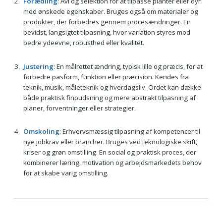
Forædling
: Avl og selektion for at tilpasse planter eller dyr
med ønskede egenskaber. Bruges også om materialer og
produkter, der forbedres gennem procesændringer. En
bevidst, langsigtet tilpasning, hvor variation styres mod
bedre ydeevne, robusthed eller kvalitet.
Justering
: En målrettet ændring, typisk lille og præcis, for at
forbedre pasform, funktion eller præcision. Kendes fra
teknik, musik, måleteknik og hverdagsliv. Ordet kan dække
både praktisk finpudsning og mere abstrakt tilpasning af
planer, forventninger eller strategier.
Omskoling
: Erhvervsmæssig tilpasning af kompetencer til
nye jobkrav eller brancher. Bruges ved teknologiske skift,
kriser og grøn omstilling. En social og praktisk proces, der
kombinerer læring, motivation og arbejdsmarkedets behov
for at skabe varig omstilling.