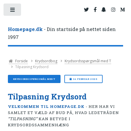
Toggle
Homepage.dk
- Din startside på nettet siden
1997
Forside
Krydsordbog
Krydsordsspørgsmål med T
Tilpasning Krydsord
KRYDSORDSSPØRGSMÅL MED T
14. FEBRUAR 2026
Tilpasning Krydsord
VELKOMMEN TIL HOMEPAGE.DK
- HER HAR VI
SAMLET ET VÆLD AF BUD PÅ, HVAD LEDETRÅDEN
“TILPASNING”
KAN BETYDE I
KRYDSORDSSAMMENHÆNG