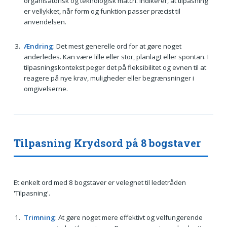
organisatorisk og teknologisk match. Indikerer, at tilpasning
er vellykket, når form og funktion passer præcist til
anvendelsen.
Ændring
: Det mest generelle ord for at gøre noget
anderledes. Kan være lille eller stor, planlagt eller spontan. I
tilpasningskontekst peger det på fleksibilitet og evnen til at
reagere på nye krav, muligheder eller begrænsninger i
omgivelserne.
Tilpasning Krydsord på 8 bogstaver
Et enkelt ord med 8 bogstaver er velegnet til ledetråden
'Tilpasning'.
Trimning
: At gøre noget mere effektivt og velfungerende