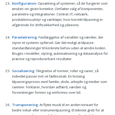
Konfiguration
: Opsætning af systemer, så de fungerer som
ønsket i en given kontekst. Omfatter valg af komponenter,
parametre og integrationer. Central i IT, netværk,
produktionsudstyr og værktøjer, hvor korrekt tilpasning er
afgørende for driftssikkerhed og ydeevne.
Parametrering
: Fastlæggelse af variabler og værdier, der
styrer et systems opførsel. Gør det muligt at tilpasse
standardløsninger til konkrete behov uden at ændre koden.
Bruges i modeller, styring, automatisering og dataanalyse for
præcise og reproducerbare resultater.
Socialisering
: Tilegnelse af normer, roller og vaner, så
individet passer ind i et fællesskab. En livslang
tilpasningsproces med familie, skole, arbejde og medier som
rammer. Forklarer, hvordan adfærd, værdier og
forventninger formes og omformes over tid.
Transponering
: At flytte musik til en anden toneart for
bedre vokal- eller instrumentpasning. Et teknisk greb for at