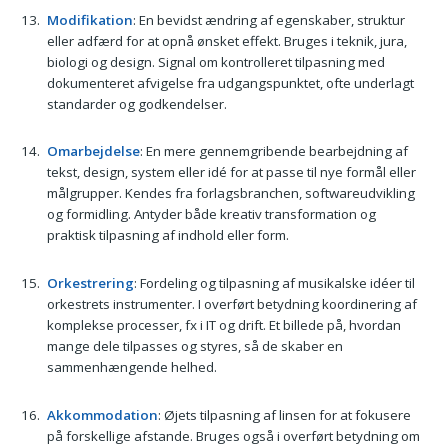
Modifikation
: En bevidst ændring af egenskaber, struktur
eller adfærd for at opnå ønsket effekt. Bruges i teknik, jura,
biologi og design. Signal om kontrolleret tilpasning med
dokumenteret afvigelse fra udgangspunktet, ofte underlagt
standarder og godkendelser.
Omarbejdelse
: En mere gennemgribende bearbejdning af
tekst, design, system eller idé for at passe til nye formål eller
målgrupper. Kendes fra forlagsbranchen, softwareudvikling
og formidling. Antyder både kreativ transformation og
praktisk tilpasning af indhold eller form.
Orkestrering
: Fordeling og tilpasning af musikalske idéer til
orkestrets instrumenter. I overført betydning koordinering af
komplekse processer, fx i IT og drift. Et billede på, hvordan
mange dele tilpasses og styres, så de skaber en
sammenhængende helhed.
Akkommodation
: Øjets tilpasning af linsen for at fokusere
på forskellige afstande. Bruges også i overført betydning om