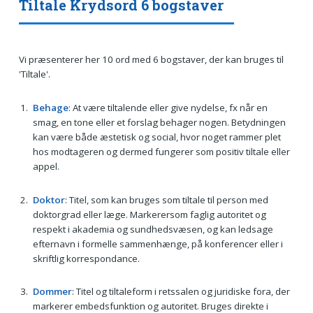
Tiltale Krydsord 6 bogstaver
Vi præsenterer her 10 ord med 6 bogstaver, der kan bruges til
'Tiltale'.
Behage
: At være tiltalende eller give nydelse, fx når en
smag, en tone eller et forslag behager nogen. Betydningen
kan være både æstetisk og social, hvor noget rammer plet
hos modtageren og dermed fungerer som positiv tiltale eller
appel.
Doktor
: Titel, som kan bruges som tiltale til person med
doktorgrad eller læge. Markerersom faglig autoritet og
respekt i akademia og sundhedsvæsen, og kan ledsage
efternavn i formelle sammenhænge, på konferencer eller i
skriftlig korrespondance.
Dommer
: Titel og tiltaleform i retssalen og juridiske fora, der
markerer embedsfunktion og autoritet. Bruges direkte i