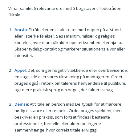
Vi har samlet 6 relevante ord med 5 bogstaver til ledetråden
'Tiltale'.
Anråb
: Et råb eller en tiltale rettet mod nogen på afstand
eller i stærke følelser. Ses i maritim, militær og religiøs
kontekst, hvor man påkalder opmærksomhed eller hjælp.
Skaber tydelig kontakt og markerer situationens alvor eller
intensitet.
Appel
: Det, som gør noget tiltrækkende eller overbevisende;
en sags, idé eller vares tiltrækning på modtageren. Ordet
bruges også i retorik om talerens henvendelse til publikum,
og i mere praktisk sprog om noget, der falder i smag.
Demse
: At tiltale en person med De, typisk for at markere
høflig distance eller respekt. Ordet bruges sjældent, men
beskriver en praksis, som fortsat findes i bestemte
professionelle, formelle eller aldersbetingede
sammenhænge, hvor korrekt tiltale er vigtig.