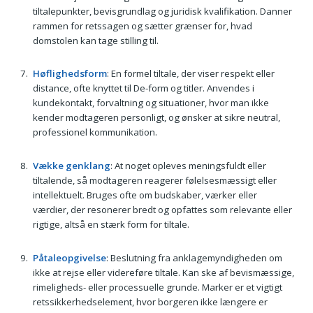
tiltalepunkter, bevisgrundlag og juridisk kvalifikation. Danner
rammen for retssagen og sætter grænser for, hvad
domstolen kan tage stilling til.
Høflighedsform
: En formel tiltale, der viser respekt eller
distance, ofte knyttet til De-form og titler. Anvendes i
kundekontakt, forvaltning og situationer, hvor man ikke
kender modtageren personligt, og ønsker at sikre neutral,
professionel kommunikation.
Vække genklang
: At noget opleves meningsfuldt eller
tiltalende, så modtageren reagerer følelsesmæssigt eller
intellektuelt. Bruges ofte om budskaber, værker eller
værdier, der resonerer bredt og opfattes som relevante eller
rigtige, altså en stærk form for tiltale.
Påtaleopgivelse
: Beslutning fra anklagemyndigheden om
ikke at rejse eller videreføre tiltale. Kan ske af bevismæssige,
rimeligheds- eller processuelle grunde. Marker er et vigtigt
retssikkerhedselement, hvor borgeren ikke længere er