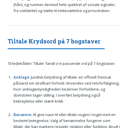
(hån), og rummer dermed hele spektret af sociale signaler,
fra solidaritet og støtte til irettesættelse og provokation.
Tiltale Krydsord på 7 bogstaver
Til ledetråden 'Tiltale' fandt vi 6 passende ord på 7 bogstaver.
Anklage
: Juridisk betydning af tiltale: en officielt fremsat
påstand om strafbart forhold. Anvendes ved retsforfølgning,
hvor anklagemyndigheden beskriver forholdene, og
domstolen tager stilling. I overført betydning også
bebrejdelse eller stærk kritik.
Benævne
: At give navn til eller tiltale nogen/ noget med en
bestemt betegnelse. Valg af benævnelse fungerer som
tiltale, der kan markere respekt, relation eller funktion. Brugt i