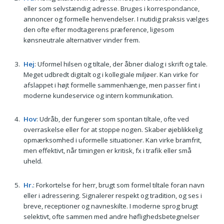
eller som selvstændig adresse. Bruges i korrespondance,
annoncer og formelle henvendelser. I nutidig praksis vælges
den ofte efter modtagerens præference, ligesom
kønsneutrale alternativer vinder frem.
Hej
: Uformel hilsen og tiltale, der åbner dialog i skrift og tale.
Meget udbredt digitalt og i kollegiale miljøer. Kan virke for
afslappet i højt formelle sammenhænge, men passer fint i
moderne kundeservice og intern kommunikation.
Hov
: Udråb, der fungerer som spontan tiltale, ofte ved
overraskelse eller for at stoppe nogen. Skaber øjeblikkelig
opmærksomhed i uformelle situationer. Kan virke bramfrit,
men effektivt, når timingen er kritisk, fx i trafik eller små
uheld.
Hr.
: Forkortelse for herr, brugt som formel tiltale foran navn
eller i adressering. Signalerer respekt og tradition, og ses i
breve, receptioner og navneskilte. I moderne sprog brugt
selektivt, ofte sammen med andre høflighedsbetegnelser