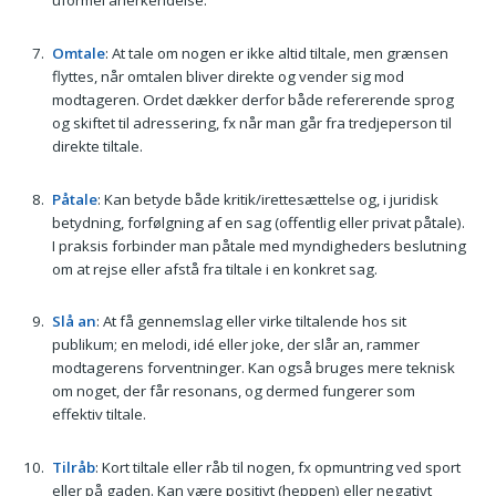
uformel anerkendelse.
Omtale
: At tale om nogen er ikke altid tiltale, men grænsen
flyttes, når omtalen bliver direkte og vender sig mod
modtageren. Ordet dækker derfor både refererende sprog
og skiftet til adressering, fx når man går fra tredjeperson til
direkte tiltale.
Påtale
: Kan betyde både kritik/irettesættelse og, i juridisk
betydning, forfølgning af en sag (offentlig eller privat påtale).
I praksis forbinder man påtale med myndigheders beslutning
om at rejse eller afstå fra tiltale i en konkret sag.
Slå an
: At få gennemslag eller virke tiltalende hos sit
publikum; en melodi, idé eller joke, der slår an, rammer
modtagerens forventninger. Kan også bruges mere teknisk
om noget, der får resonans, og dermed fungerer som
effektiv tiltale.
Tilråb
: Kort tiltale eller råb til nogen, fx opmuntring ved sport
eller på gaden. Kan være positivt (heppen) eller negativt