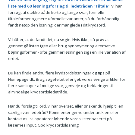
liste med 60 løsningsforslag til ledetråden “Tiltale”.
Vi har
forsøgt at dække både korte og lange svar, formelle
tiltaleformer og mere uformelle varianter, så du forhåbentlig
fandt netop den løsning, der manglede i dit krydsord.
Vi håber, at du fandt det, du søgte. Hvis ikke, så prøv at
gennemgå listen igen eller brug synonymer og alternative
bøjningsformer - ofte gemmer løsningen sig i en lille variation af
ordet.
Du kan finde endnu flere krydsordsløsninger og tips på
Homepage.dk. Brug søgefeltet eller tjek vores øvrige artikler for
flere samlinger af mulige svar, genveje og forklaringer til
almindelige krydsordsledetråde.
Har du forslag til ord, vi har overset, eller ønsker du hjælp til en
særlig svær ledetråd? Kommenter gerne under artiklen eller
kontakt os - vi opdaterer løbende vores lister baseret på
læsernes input. God krydsordsløsning!