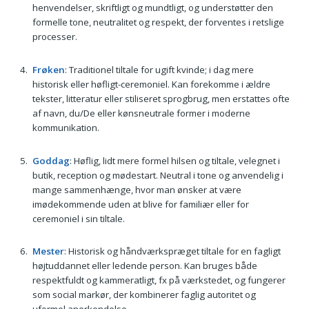
henvendelser, skriftligt og mundtligt, og understøtter den
formelle tone, neutralitet og respekt, der forventes i retslige
processer.
Frøken
: Traditionel tiltale for ugift kvinde; i dag mere
historisk eller høfligt-ceremoniel. Kan forekomme i ældre
tekster, litteratur eller stiliseret sprogbrug, men erstattes ofte
af navn, du/De eller kønsneutrale former i moderne
kommunikation.
Goddag
: Høflig, lidt mere formel hilsen og tiltale, velegnet i
butik, reception og mødestart. Neutral i tone og anvendelig i
mange sammenhænge, hvor man ønsker at være
imødekommende uden at blive for familiær eller for
ceremoniel i sin tiltale.
Mester
: Historisk og håndværkspræget tiltale for en fagligt
højtuddannet eller ledende person. Kan bruges både
respektfuldt og kammeratligt, fx på værkstedet, og fungerer
som social markør, der kombinerer faglig autoritet og