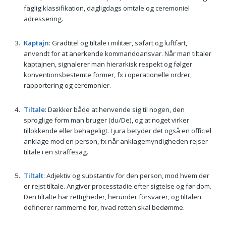
faglig klassifikation, dagligdags omtale og ceremoniel
adressering.
Kaptajn
: Gradtitel og tiltale i militær, søfart og luftfart,
anvendt for at anerkende kommandoansvar. Når man tiltaler
kaptajnen, signalerer man hierarkisk respekt og følger
konventionsbestemte former, fx i operationelle ordrer,
rapportering og ceremonier.
Tiltale
: Dækker både at henvende sig til nogen, den
sproglige form man bruger (du/De), og at noget virker
tillokkende eller behageligt. I jura betyder det også en officiel
anklage mod en person, fx når anklagemyndigheden rejser
tiltale i en straffesag.
Tiltalt
: Adjektiv og substantiv for den person, mod hvem der
er rejst tiltale. Angiver processtadie efter sigtelse og før dom.
Den tiltalte har rettigheder, herunder forsvarer, og tiltalen
definerer rammerne for, hvad retten skal bedømme.