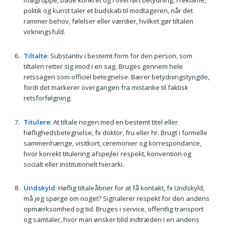
målgruppe, både konkret og i overført betydning. I reklame,
politik og kunst taler et budskab til modtageren, når det
rammer behov, følelser eller værdier, hvilket gør tiltalen
virkningsfuld.
Tiltalte
: Substantiv i bestemt form for den person, som
tiltalen retter sig imod i en sag. Bruges gennem hele
retssagen som officiel betegnelse. Bærer betydningstyngde,
fordi det markerer overgangen fra mistanke til faktisk
retsforfølgning.
Titulere
: At tiltale nogen med en bestemt titel eller
høflighedsbetegnelse, fx doktor, fru eller hr. Brugt i formelle
sammenhænge, visitkort, ceremonier og korrespondance,
hvor korrekt titulering afspejler respekt, konvention og
socialt eller institutionelt hierarki.
Undskyld
: Høflig tiltaleåbner for at få kontakt, fx Undskyld,
må jeg spørge om noget? Signalerer respekt for den andens
opmærksomhed og tid. Bruges i service, offentlig transport
og samtaler, hvor man ønsker blid indtræden i en andens