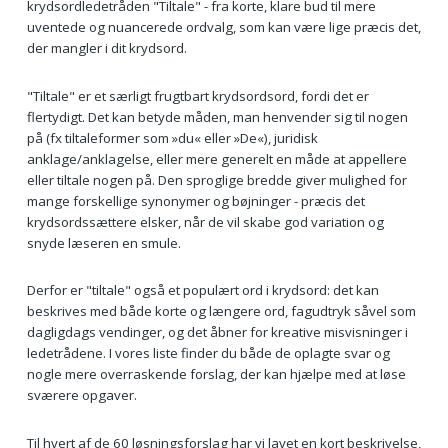
krydsordledetråden "Tiltale" - fra korte, klare bud til mere
uventede og nuancerede ordvalg, som kan være lige præcis det,
der mangler i dit krydsord.
"Tiltale" er et særligt frugtbart krydsordsord, fordi det er
flertydigt. Det kan betyde måden, man henvender sig til nogen
på (fx tiltaleformer som »du« eller »De«), juridisk
anklage/anklagelse, eller mere generelt en måde at appellere
eller tiltale nogen på. Den sproglige bredde giver mulighed for
mange forskellige synonymer og bøjninger - præcis det
krydsordssættere elsker, når de vil skabe god variation og
snyde læseren en smule.
Derfor er "tiltale" også et populært ord i krydsord: det kan
beskrives med både korte og længere ord, fagudtryk såvel som
dagligdags vendinger, og det åbner for kreative misvisninger i
ledetrådene. I vores liste finder du både de oplagte svar og
nogle mere overraskende forslag, der kan hjælpe med at løse
sværere opgaver.
Til hvert af de 60 løsningsforslag har vi lavet en kort beskrivelse,