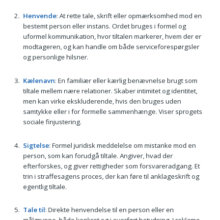
Henvende
: At rette tale, skrift eller opmærksomhed mod en
bestemt person eller instans. Ordet bruges i formel og
uformel kommunikation, hvor tiltalen markerer, hvem der er
modtageren, og kan handle om både serviceforespørgsler
og personlige hilsner.
Kælenavn
: En familiær eller kærlig benævnelse brugt som
tiltale mellem nære relationer. Skaber intimitet og identitet,
men kan virke ekskluderende, hvis den bruges uden
samtykke eller i for formelle sammenhænge. Viser sprogets
sociale finjustering.
Sigtelse
: Formel juridisk meddelelse om mistanke mod en
person, som kan forudgå tiltale. Angiver, hvad der
efterforskes, og giver rettigheder som forsvareradgang. Et
trin i straffesagens proces, der kan føre til anklageskrift og
egentlig tiltale.
Tale til
: Direkte henvendelse til en person eller en