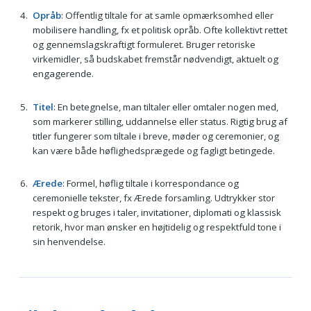
Opråb
: Offentlig tiltale for at samle opmærksomhed eller
mobilisere handling, fx et politisk opråb. Ofte kollektivt rettet
og gennemslagskraftigt formuleret. Bruger retoriske
virkemidler, så budskabet fremstår nødvendigt, aktuelt og
engagerende.
Titel
: En betegnelse, man tiltaler eller omtaler nogen med,
som markerer stilling, uddannelse eller status. Rigtig brug af
titler fungerer som tiltale i breve, møder og ceremonier, og
kan være både høflighedsprægede og fagligt betingede.
Ærede
: Formel, høflig tiltale i korrespondance og
ceremonielle tekster, fx Ærede forsamling. Udtrykker stor
respekt og bruges i taler, invitationer, diplomati og klassisk
retorik, hvor man ønsker en højtidelig og respektfuld tone i
sin henvendelse.