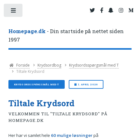
Toggle
Homepage.dk
- Din startside på nettet siden
1997
Forside
Krydsordbog
Krydsordsspørgsmål med T
Tiltale Krydsord
KRYDSORDSSPØRGSMÅL MED T
1. APRIL 2026
Tiltale Krydsord
VELKOMMEN TIL "TILTALE KRYDSORD" PÅ
HOMEPAGE.DK
Her har vi samlet hele
60 mulige løsninger
på