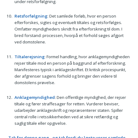
under retsforfølgning.
Retsforfølgning
: Det samlede forløb, hvor en person
efterforskes, sigtes og eventuelt tiltales og retsforfølges.
Omfatter myndigheders skridt fra efterforskning til dom. I
bred forstand: processen, hvorpå et forhold søges afgjort
ved domstolene.
Tiltalerejsning
: Formel handling, hvor anklagemyndigheden
rejser tiltale mod en person på baggrund af efterforskning.
Manifesteres typisk i anklageskriftet. Et kritisk procespunkt,
der afgrenser sagens forhold og bringer den videre til
domstolens prøvelse.
Anklagemyndighed
: Den offentlige myndighed, der rejser
tiltale og fører straffesager for retten. Vurderer beviser,
udarbejder anklageskrift og repræsenterer staten. Spiller
central rolle i retssikkerheden ved at sikre retfærdig og
saglig tiltale eller opgivelse.
Tak for denne gang - og tak fordi du læste vores samlede