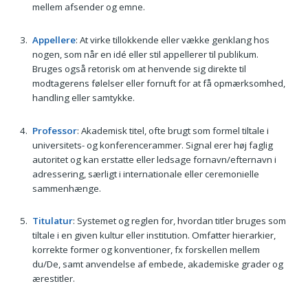
mellem afsender og emne.
Appellere
: At virke tillokkende eller vække genklang hos
nogen, som når en idé eller stil appellerer til publikum.
Bruges også retorisk om at henvende sig direkte til
modtagerens følelser eller fornuft for at få opmærksomhed,
handling eller samtykke.
Professor
: Akademisk titel, ofte brugt som formel tiltale i
universitets- og konferencerammer. Signal erer høj faglig
autoritet og kan erstatte eller ledsage fornavn/efternavn i
adressering, særligt i internationale eller ceremonielle
sammenhænge.
Titulatur
: Systemet og reglen for, hvordan titler bruges som
tiltale i en given kultur eller institution. Omfatter hierarkier,
korrekte former og konventioner, fx forskellen mellem
du/De, samt anvendelse af embede, akademiske grader og
ærestitler.