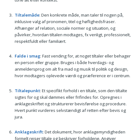
tone alt efter kontekst.
Tiltalemåde
: Den konkrete måde, man taler til nogen på,
inklusive valg af pronomen, titel og høflighedsfraser.
Afhænger af relation, sociale normer og situation, og
påvirker, hvordan tiltalen modtages, fx venligt, professionelt,
respektfuldt eller familiært.
Falde i smag
: Fast vending for, at noget tiltaler eller behager
en person eller gruppe. Bruges i både hverdags- og
anmeldersprog om alt fra mad og musik til politik og design,
hvor modtagers oplevede værdi og præference er i centrum.
Tiltalepunkt
: Et specifikt forhold i en tiltale, som den tiltalte
sigtes for og skal dømmes eller frifindes for. Opregnes i
anklageskriftet og strukturerer bevisførelse og procedure.
Hvert punkt vurderes selvstændigt af retten efter bevis og
jura.
Anklageskrift
: Det dokument, hvor anklagemyndigheden
formelt rejser tiltale og beskriver forholdene. Angiver