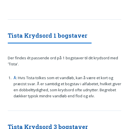
Tista Krydsord 1 bogstaver
Der findes ét passende ord på 1 bogstaver til dit krydsord med
'Tista'.
Å
: Hvis Tista tolkes som et vandløb, kan å være et kort og
præcist svar. Å er samtidig et bogstav i alfabetet, hvilket giver
en dobbelttydighed, som krydsord ofte udnytter. Begrebet
dækker typisk mindre vandløb end flod og elv.
Tista Krydsord 3 bogstaver