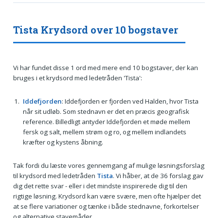
Tista Krydsord over 10 bogstaver
Vi har fundet disse 1 ord med mere end 10 bogstaver, der kan
bruges i et krydsord med ledetråden 'Tista':
Iddefjorden
: Iddefjorden er fjorden ved Halden, hvor Tista
når sit udløb. Som stednavn er det en præcis geografisk
reference. Billedligt antyder Iddefjorden et møde mellem
fersk og salt, mellem strøm og ro, og mellem indlandets
kræfter og kystens åbning.
Tak fordi du læste vores gennemgang af mulige løsningsforslag
til krydsord med ledetråden
Tista
. Vi håber, at de 36 forslag gav
dig det rette svar - eller i det mindste inspirerede dig til den
rigtige løsning. Krydsord kan være svære, men ofte hjælper det
at se flere variationer og tænke i både stednavne, forkortelser
og alternative stavemåder.