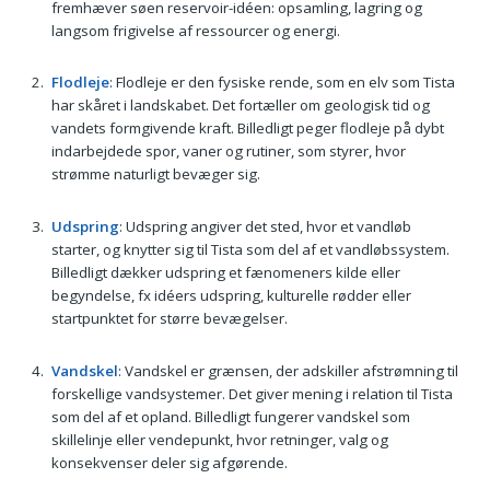
fremhæver søen reservoir-idéen: opsamling, lagring og
langsom frigivelse af ressourcer og energi.
Flodleje
: Flodleje er den fysiske rende, som en elv som Tista
har skåret i landskabet. Det fortæller om geologisk tid og
vandets formgivende kraft. Billedligt peger flodleje på dybt
indarbejdede spor, vaner og rutiner, som styrer, hvor
strømme naturligt bevæger sig.
Udspring
: Udspring angiver det sted, hvor et vandløb
starter, og knytter sig til Tista som del af et vandløbssystem.
Billedligt dækker udspring et fænomeners kilde eller
begyndelse, fx idéers udspring, kulturelle rødder eller
startpunktet for større bevægelser.
Vandskel
: Vandskel er grænsen, der adskiller afstrømning til
forskellige vandsystemer. Det giver mening i relation til Tista
som del af et opland. Billedligt fungerer vandskel som
skillelinje eller vendepunkt, hvor retninger, valg og
konsekvenser deler sig afgørende.