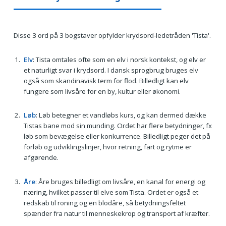
Disse 3 ord på 3 bogstaver opfylder krydsord-ledetråden 'Tista'.
Elv
: Tista omtales ofte som en elv i norsk kontekst, og elv er
et naturligt svar i krydsord. I dansk sprogbrug bruges elv
også som skandinavisk term for flod. Billedligt kan elv
fungere som livsåre for en by, kultur eller økonomi.
Løb
: Løb betegner et vandløbs kurs, og kan dermed dække
Tistas bane mod sin munding. Ordet har flere betydninger, fx
løb som bevægelse eller konkurrence. Billedligt peger det på
forløb og udviklingslinjer, hvor retning, fart og rytme er
afgørende.
Åre
: Åre bruges billedligt om livsåre, en kanal for energi og
næring, hvilket passer til elve som Tista. Ordet er også et
redskab til roning og en blodåre, så betydningsfeltet
spænder fra natur til menneskekrop og transport af kræfter.