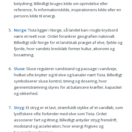
betydning. Billedligt bruges kilde om oprindelse eller
reference, fx informationskilde, inspirationens kilde eller en
persons kilde til energi.
Norge
: Tista ligger i Norge, så landet kan i nogle krydsord
være et reelt svar. Ordet forankrer geografien nationalt.
Billedligt står Norge for et landskab præget af elve, fjelde og
fjorde, hvor vandets kredsløb former kultur, økonomi og
bosætning.
Sluse
: Sluse regulerer vandstand og passage i vandveje,
hvilket ofte knytter sig til elve og kanaler nært Tista. Billedligt
symboliserer sluse kontrol, timing og dosering, hvor
gennemstrømning styres for at balancere kræfter, kapacitet
og sikkerhed.
Stryg
: Et stryg er et lavt, strømfuldt stykke af et vandløb, som
lystfiskere ofte forbinder med elve som Tista. Ordet
associerer fart og iltning. Billedligt antyder stryg fremdrift,
modstand og acceleration, hvor energi frigives og