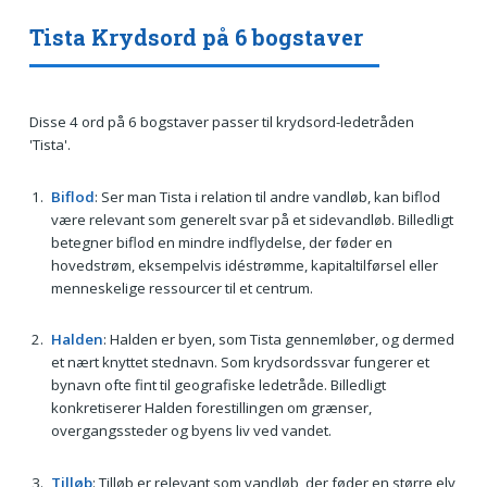
Tista Krydsord på 6 bogstaver
Disse 4 ord på 6 bogstaver passer til krydsord-ledetråden
'Tista'.
Biflod
: Ser man Tista i relation til andre vandløb, kan biflod
være relevant som generelt svar på et sidevandløb. Billedligt
betegner biflod en mindre indflydelse, der føder en
hovedstrøm, eksempelvis idéstrømme, kapitaltilførsel eller
menneskelige ressourcer til et centrum.
Halden
: Halden er byen, som Tista gennemløber, og dermed
et nært knyttet stednavn. Som krydsordssvar fungerer et
bynavn ofte fint til geografiske ledetråde. Billedligt
konkretiserer Halden forestillingen om grænser,
overgangssteder og byens liv ved vandet.
Tilløb
: Tilløb er relevant som vandløb, der føder en større elv