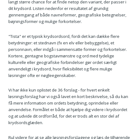
langt større chance for at finde netop den variant, der passer i
dit krydsord. Listen nedenfor er resultatet af grundig
gennemgang af både navneformer, geografiske betegnelser,
bøjningsformer og mulige forkortelser.
"Tista" er et typisk krydsordsord, fordi det kan dække flere
betydninger: et stednavn (fx en elv eller bebyggelse), et
personnavn, eller indgå i sammensatte former og forkortelser.
Kortere, gentagne bogstavmønstre og ord med tydelige
kulturelle eller geografiske forbindelser gør ordet særligt
anvendeligt i krydsord, hvor fleksibilitet og flere mulige
løsninger ofte er nøgleegenskaber.
Vi har ikke kun oplistet de 36 forslag - for hvert enkelt
løsningsforslag har vi også lavet en kort beskrivelse, så du kan
få mere information om ordets betydning, oprindelse eller
anvendelse. Formålet er både at hjælpe dig videre i krydsordet
og at udvide dit ordforråd, for det er trods alt en stor del af
krydsordsglæden.
Rul videre for at se alle løsningsforslagene og læs de tilhørende