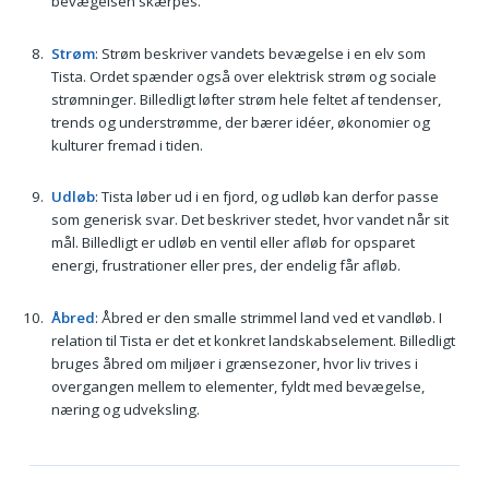
bevægelsen skærpes.
Strøm
: Strøm beskriver vandets bevægelse i en elv som
Tista. Ordet spænder også over elektrisk strøm og sociale
strømninger. Billedligt løfter strøm hele feltet af tendenser,
trends og understrømme, der bærer idéer, økonomier og
kulturer fremad i tiden.
Udløb
: Tista løber ud i en fjord, og udløb kan derfor passe
som generisk svar. Det beskriver stedet, hvor vandet når sit
mål. Billedligt er udløb en ventil eller afløb for opsparet
energi, frustrationer eller pres, der endelig får afløb.
Åbred
: Åbred er den smalle strimmel land ved et vandløb. I
relation til Tista er det et konkret landskabselement. Billedligt
bruges åbred om miljøer i grænsezoner, hvor liv trives i
overgangen mellem to elementer, fyldt med bevægelse,
næring og udveksling.