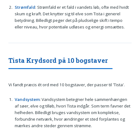
Strømfald
: Strømfald er et fald i vandets løb, ofte med hvidt
skum og kraft. Det knytter sig til elve som Tista i generel
betydning. Billedligt peger det på pludselige skift i tempo
eller niveau, hvor potentiale udløses og energi omsættes.
Tista Krydsord på 10 bogstaver
Vi fandt præcis ét ord med 10 bogstaver, der passer til 'Tista'.
Vandsystem
: Vandsystem betegner hele sammenhængen
af søer, elve og tilløb, hvori Tista indgår. Som term favner det
helheden. Billedligt bruges vandsystem om komplekse,
forbundne netværk, hvor ændringer et sted forplantes og
mærkes andre steder gennem strømme.