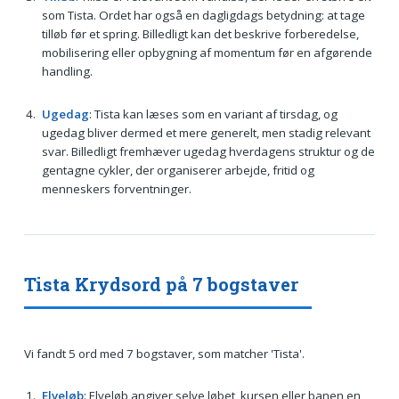
som Tista. Ordet har også en dagligdags betydning: at tage
tilløb før et spring. Billedligt kan det beskrive forberedelse,
mobilisering eller opbygning af momentum før en afgørende
handling.
Ugedag
: Tista kan læses som en variant af tirsdag, og
ugedag bliver dermed et mere generelt, men stadig relevant
svar. Billedligt fremhæver ugedag hverdagens struktur og de
gentagne cykler, der organiserer arbejde, fritid og
menneskers forventninger.
Tista Krydsord på 7 bogstaver
Vi fandt 5 ord med 7 bogstaver, som matcher 'Tista'.
Elveløb
: Elveløb angiver selve løbet, kursen eller banen en