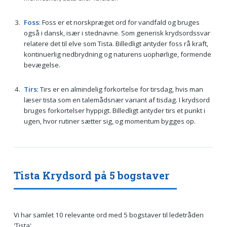
Foss
: Foss er et norskpræget ord for vandfald og bruges
også i dansk, især i stednavne. Som generisk krydsordssvar
relatere det til elve som Tista. Billedligt antyder foss rå kraft,
kontinuerlig nedbrydning og naturens uophørlige, formende
bevægelse.
Tirs
: Tirs er en almindelig forkortelse for tirsdag, hvis man
læser tista som en talemådsnær variant af tisdag. I krydsord
bruges forkortelser hyppigt. Billedligt antyder tirs et punkt i
ugen, hvor rutiner sætter sig, og momentum bygges op.
Tista Krydsord på 5 bogstaver
Vi har samlet 10 relevante ord med 5 bogstaver til ledetråden
'Tista'.