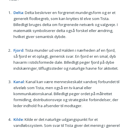
Delta
: Delta beskriver en forgrenet mundingsform og er et
generelt flodbegreb, som kan knyttes til elve som Tista.
Billedligt bruges delta om forgrenede netværk og valgveje. I
matematik symboliserer delta også forskel eller ændring,
hvilket giver semantisk dybde.
Fjord
: Tista munder ud ved Halden i nærheden af en fjord,
så fjord er et oplagt, generisk svar. En fjord er en smal, dyb
havarm i istidsformede dale. Billedligt peger fjord på dybe
indskæringer, tilflugtssteder og naturlige havne for aktivitet.
Kanal
: Kanal kan være menneskeskabt vandvej forbundet til
elveløb som Tista, men også en tv-kanal eller
kommunikationskanal. Billedligt peger ordet på målrettet
formidling, distributionsveje og strategiske forbindelser, der
leder indhold fra afsender til modtager.
Kilde
: Kilde er det naturlige udgangspunkt for et
vandløbssystem. Som svar til Tista giver det mening i generel