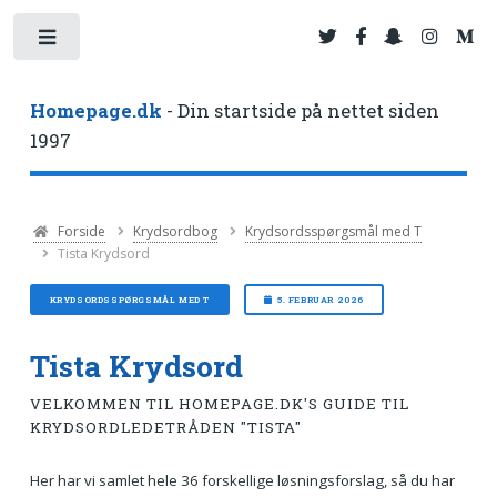
Toggle
Homepage.dk
- Din startside på nettet siden
1997
Forside
Krydsordbog
Krydsordsspørgsmål med T
Tista Krydsord
KRYDSORDSSPØRGSMÅL MED T
5. FEBRUAR 2026
Tista Krydsord
VELKOMMEN TIL HOMEPAGE.DK'S GUIDE TIL
KRYDSORDLEDETRÅDEN "TISTA"
Her har vi samlet hele 36 forskellige løsningsforslag, så du har