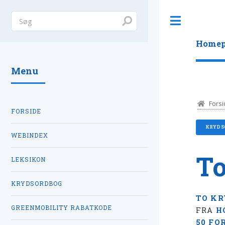
Toggle
Homep
Menu
Forsi
FORSIDE
KRYDS
WEBINDEX
To
LEKSIKON
KRYDSORDBOG
TO KR
GREENMOBILITY RABATKODE
FRA
H
50 FO