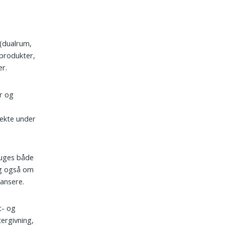
 (dualrum,
 produkter,
er.
r og
rekte under
ruges både
ng også om
dansere.
t- og
tergivning,