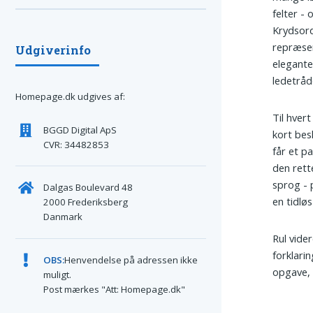
felter - 
Krydsord
repræsen
Udgiverinfo
elegante 
ledetråd
Homepage.dk udgives af:
Til hvert
BGGD Digital ApS
kort bes
CVR: 34482853
får et p
den rette
sprog - 
Dalgas Boulevard 48
en tidlø
2000 Frederiksberg
Danmark
Rul vide
forklari
OBS:
Henvendelse på adressen ikke
opgave, 
muligt.
Post mærkes "Att: Homepage.dk"