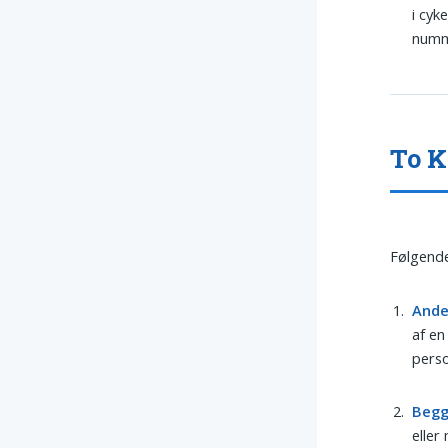
i cyk
numm
To K
Følgende
And
af en
pers
Beg
eller