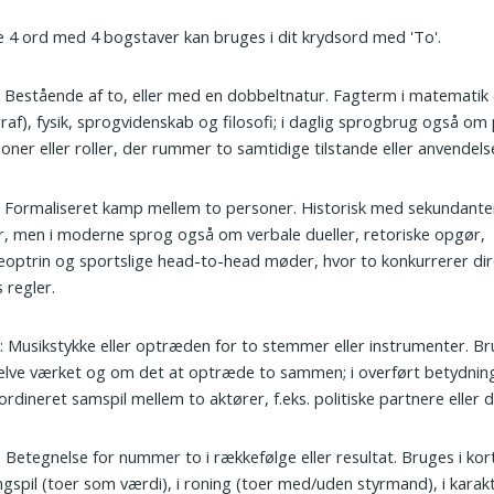
 4 ord med 4 bogstaver kan bruges i dit krydsord med 'To'.
: Bestående af to, eller med en dobbeltnatur. Fagterm i matematik
raf), fysik, sprogvidenskab og filosofi; i daglig sprogbrug også om
ioner eller roller, der rummer to samtidige tilstande eller anvendels
: Formaliseret kamp mellem to personer. Historisk med sekundante
r, men i moderne sprog også om verbale dueller, retoriske opgør,
eoptrin og sportslige head-to-head møder, hvor to konkurrerer di
s regler.
t
: Musikstykke eller optræden for to stemmer eller instrumenter. B
elve værket og om det at optræde to sammen; i overført betydni
ordineret samspil mellem to aktører, f.eks. politiske partnere eller 
: Betegnelse for nummer to i rækkefølge eller resultat. Bruges i kor
ngspil (toer som værdi), i roning (toer med/uden styrmand), i karak