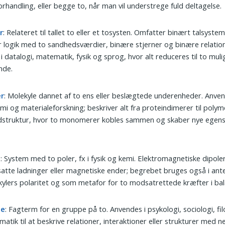
forhandling, eller begge to, når man vil understrege fuld deltagelse.
r
: Relateret til tallet to eller et tosysten. Omfatter binært talsystem
 logik med to sandhedsværdier, binære stjerner og binære relatio
i datalogi, matematik, fysik og sprog, hvor alt reduceres til to muli
ande.
r
: Molekyle dannet af to ens eller beslægtede underenheder. Anven
mi og materialeforskning; beskriver alt fra proteindimerer til polym
dstruktur, hvor to monomerer kobles sammen og skaber nye egens
l
: System med to poler, fx i fysik og kemi. Elektromagnetiske dipole
tte ladninger eller magnetiske ender; begrebet bruges også i ant
ylers polaritet og som metafor for to modsatrettede kræfter i bal
de
: Fagterm for en gruppe på to. Anvendes i psykologi, sociologi, fil
atik til at beskrive relationer, interaktioner eller strukturer med n