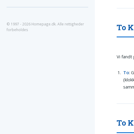
© 1997 - 2026 Homepage.dk. Alle rettigheder
To K
forbeholdes
Vi fandt
To
: 
(klok
samme
To K