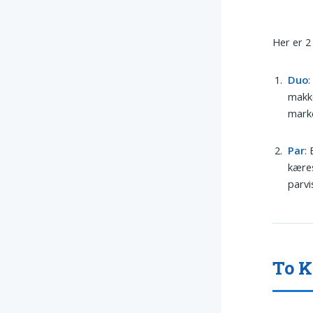
Her er 2
Duo
:
makke
mark
Par
:
kæres
parvi
To K