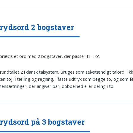
rydsord 2 bogstaver
 præcis ét ord med 2 bogstaver, der passer til 'To'.
Grundtallet 2 i dansk talsystem. Bruges som selvstændigt talord, i kl
ken to), i tælling og regning, i faste udtryk som begge to, og som fø
nsætninger, der angiver par, dobbelhed eller deling i to.
rydsord på 3 bogstaver