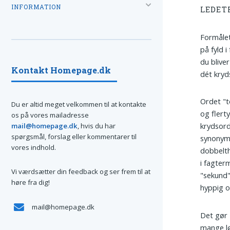
INFORMATION
LEDET
Formålet
på fyld 
du blive
Kontakt Homepage.dk
dét kryd
Ordet "t
Du er altid meget velkommen til at kontakte
og flerty
os på vores mailadresse
krydsor
mail@homepage.dk
, hvis du har
spørgsmål, forslag eller kommentarer til
synonyme
vores indhold.
dobbelthe
i fagter
Vi værdsætter din feedback og ser frem til at
"sekund"
høre fra dig!
hyppig o
mail@homepage.dk
Det gør 
mange lø