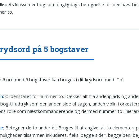
elløbets klassement og som dagligdags betegnelse for den næstbed
er to.
rydsord på 5 bogstaver
 6 ord med 5 bogstaver kan bruges i dit krydsord med 'To'.
en
: Ordenstallet for nummer to. Dækker alt fra andenplads og and
 bog til udtryk som den anden side af sagen, anden violin i orkestere
ons rolle som næstkommanderende og dermed nummer to i hierark
ge
: Betegner de to under ét. Bruges til at angive, at to elementer, 
 muligheder tilsammen inkluderes, f.eks. begge sider, begge ben, b