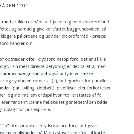
RÅDEN "TO"
 med artiklen er både at hjælpe dig med konkrete bud
i feltet og samtidig give kortfattet baggrundsviden, så
r klogere på ordene og udvider dit ordforråd - præcis
sord handler om.
o" optræder ofte i krydsord netop fordi det er så lille
digt. I sin mest direkte betydning er det tallet 2, men i
dsammenhænge kan det også antyde en række
r og symboler: romertal (II), betegnelser for par eller
der (par, tvilling, dobbelt), præfikser eller forkortelser
mer, og ind imellem ordspil hvor "to" erstattes af fx
 eller "anden". Denne fleksibilitet gør ledetråden både
g oplagt for puslespillere.
"To" til et populært krydsordsord fordi det giver
sningsmuligheder på få bogstaver - perfekt til korte