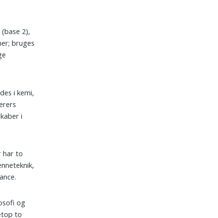
 (base 2),
ner; bruges
ge
des i kemi,
erers
kaber i
r har to
enneteknik,
ance.
osofi og
etop to