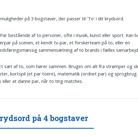
 muligheder på 3 bogstaver, der passer til 'To' i dit krydsord.
 Par bestående af to personer, ofte i musik, kunst eller sport. Kan b
rpar på scenen, et kendt tv-par, et forskerteam på to, eller en
edsføringsmæssig sammensætning af to brands i fælles samarbejd
 Et sæt af to, som hører sammen. Bruges om alt fra strømper og sko
ter, kortspil (et par toere), matematik (ordnet par) og sprogbrug
s eller at danne par, når to ting matches.
rydsord på 4 bogstaver