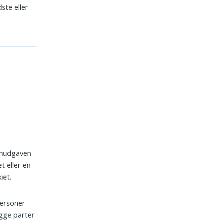
ste eller
enudgaven
t eller en
iet.
personer
egge parter