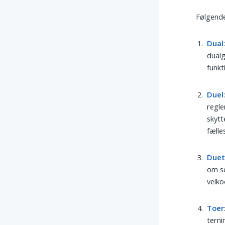
Følgende
Dual
dualg
funkt
Duel
regle
skytt
fælle
Due
om s
velko
Toer
terni