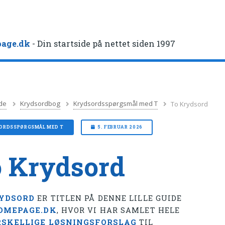
age.dk
- Din startside på nettet siden 1997
de
Krydsordbog
Krydsordsspørgsmål med T
To Krydsord
ORDSSPØRGSMÅL MED T
5. FEBRUAR 2026
 Krydsord
YDSORD
ER TITLEN PÅ DENNE LILLE GUIDE
OMEPAGE.DK
, HVOR VI HAR SAMLET HELE
RSKELLIGE LØSNINGSFORSLAG
TIL