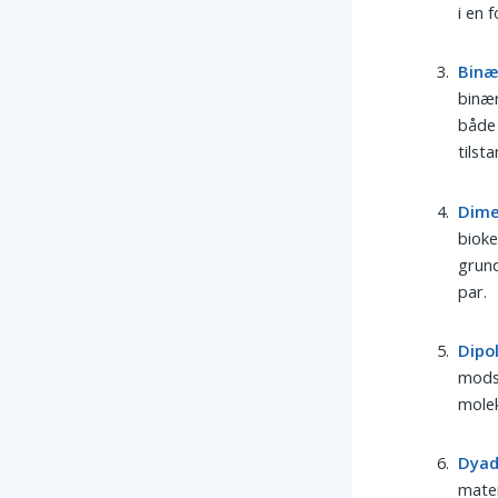
i en 
Binæ
binær
både 
tilst
Dime
bioke
grun
par.
Dipo
modsa
molek
Dya
matem