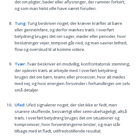
det om pligter, bøder eller aflysninger, der rammer forkert,
og som man helst ville have været foruden.
Tung
: Tung beskriver noget, der kræver kræfter at bære
eller gennemføre, og derfor mærkes træls. I overført
betydning bruges det om sager, møder eller perioder, hvor
beslutninger vejer, tempoet går ned, og man savner lethed,
flow og overskud til at komme videre.
Tvær
: Tvær beskriver en modvillig, konfrontatorisk stemning,
der opleves træls at arbejde med. I overført betydning
bruges det om børn, teams eller processer, hvor alt mødes
med nej, og hvor energien forsvinder i forhandlinger om selv
små detaljer.
Ufed
: Ufed signalerer noget, der slet ikke er fedt, men
snarere skuffende, besværligt eller semi-ubehageligt, altså
træls. I overført betydning bruges det om situationer og
kompromiser, hvor forventningerne brister, og man står
tilbage med et fladt, utilfredsstillende resultat.