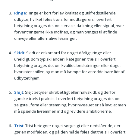
Ringe
: Ringe er kort for lav kvalitet og utilfredsstillende
udbytte, hvilket føles træls for modtageren. I overført
betydning bruges det om service, dækning eller signal, hvor
forventningerne ikke indfries, og man tvinges til at finde
omveje eller alternative løsninger.
Skidt
: Skidt er et kort ord for noget dårligt, ringe eller
uheldigt, som typisk lander i kategorien træls. I overført
betydning bruges det om kvalitet, beslutninger eller dage,
hvor intet spiller, og man må kæmpe for at redde bare lidt af
udbyttet hjem.
Sløjt
: Sløjt betyder skrabet,ligt eller halvskidt, og derfor
ganske træls i praksis. I overført betydning bruges det om
salgstal, form eller stemning, hvor niveauet er så lavt, at man
må spænde livremmen ind og revidere ambitionerne.
Trist
: Trist betegner noget sørgeligt eller nedslående, der
gør en modfalden, og på den måde føles det træls. I overført