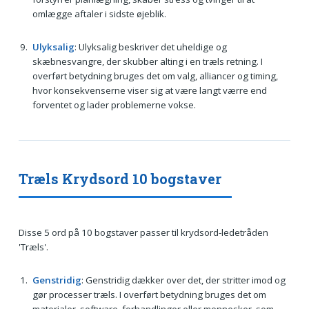
omlægge aftaler i sidste øjeblik.
Ulyksalig
: Ulyksalig beskriver det uheldige og
skæbnesvangre, der skubber alting i en træls retning. I
overført betydning bruges det om valg, alliancer og timing,
hvor konsekvenserne viser sig at være langt værre end
forventet og lader problemerne vokse.
Træls Krydsord 10 bogstaver
Disse 5 ord på 10 bogstaver passer til krydsord-ledetråden
'Træls'.
Genstridig
: Genstridig dækker over det, der stritter imod og
gør processer træls. I overført betydning bruges det om
materialer, software, forhandlinger eller mennesker, som