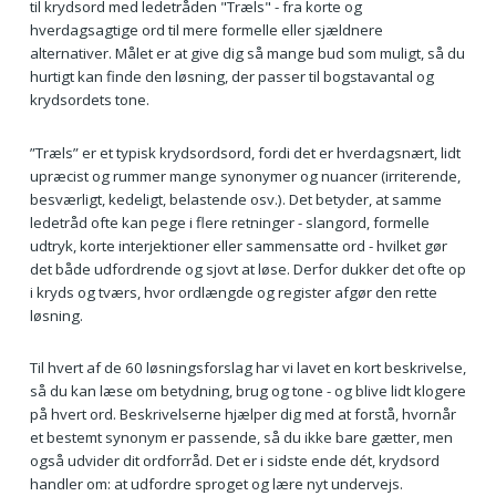
til krydsord med ledetråden "Træls" - fra korte og
hverdagsagtige ord til mere formelle eller sjældnere
alternativer. Målet er at give dig så mange bud som muligt, så du
hurtigt kan finde den løsning, der passer til bogstavantal og
krydsordets tone.
”Træls” er et typisk krydsordsord, fordi det er hverdagsnært, lidt
upræcist og rummer mange synonymer og nuancer (irriterende,
besværligt, kedeligt, belastende osv.). Det betyder, at samme
ledetråd ofte kan pege i flere retninger - slangord, formelle
udtryk, korte interjektioner eller sammensatte ord - hvilket gør
det både udfordrende og sjovt at løse. Derfor dukker det ofte op
i kryds og tværs, hvor ordlængde og register afgør den rette
løsning.
Til hvert af de 60 løsningsforslag har vi lavet en kort beskrivelse,
så du kan læse om betydning, brug og tone - og blive lidt klogere
på hvert ord. Beskrivelserne hjælper dig med at forstå, hvornår
et bestemt synonym er passende, så du ikke bare gætter, men
også udvider dit ordforråd. Det er i sidste ende dét, krydsord
handler om: at udfordre sproget og lære nyt undervejs.