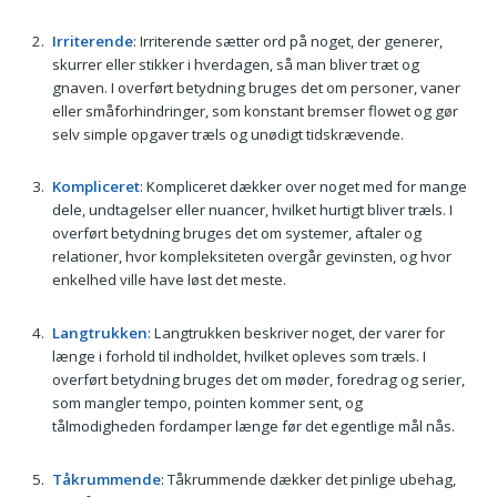
Irriterende
: Irriterende sætter ord på noget, der generer,
skurrer eller stikker i hverdagen, så man bliver træt og
gnaven. I overført betydning bruges det om personer, vaner
eller småforhindringer, som konstant bremser flowet og gør
selv simple opgaver træls og unødigt tidskrævende.
Kompliceret
: Kompliceret dækker over noget med for mange
dele, undtagelser eller nuancer, hvilket hurtigt bliver træls. I
overført betydning bruges det om systemer, aftaler og
relationer, hvor kompleksiteten overgår gevinsten, og hvor
enkelhed ville have løst det meste.
Langtrukken
: Langtrukken beskriver noget, der varer for
længe i forhold til indholdet, hvilket opleves som træls. I
overført betydning bruges det om møder, foredrag og serier,
som mangler tempo, pointen kommer sent, og
tålmodigheden fordamper længe før det egentlige mål nås.
Tåkrummende
: Tåkrummende dækker det pinlige ubehag,