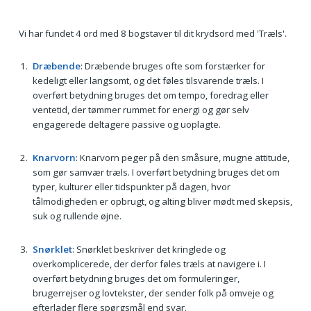
Vi har fundet 4 ord med 8 bogstaver til dit krydsord med 'Træls'.
Dræbende
: Dræbende bruges ofte som forstærker for
kedeligt eller langsomt, og det føles tilsvarende træls. I
overført betydning bruges det om tempo, foredrag eller
ventetid, der tømmer rummet for energi og gør selv
engagerede deltagere passive og uoplagte.
Knarvorn
: Knarvorn peger på den småsure, mugne attitude,
som gør samvær træls. I overført betydning bruges det om
typer, kulturer eller tidspunkter på dagen, hvor
tålmodigheden er opbrugt, og alting bliver mødt med skepsis,
suk og rullende øjne.
Snørklet
: Snørklet beskriver det kringlede og
overkomplicerede, der derfor føles træls at navigere i. I
overført betydning bruges det om formuleringer,
brugerrejser og lovtekster, der sender folk på omveje og
efterlader flere spørgsmål end svar.