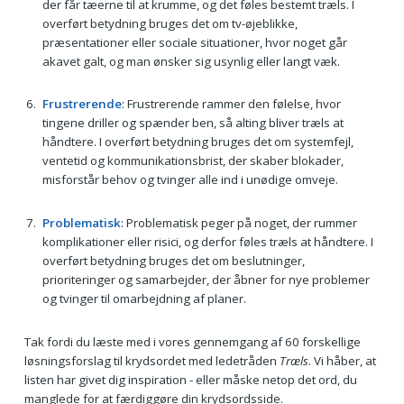
der får tæerne til at krumme, og det føles bestemt træls. I
overført betydning bruges det om tv-øjeblikke,
præsentationer eller sociale situationer, hvor noget går
akavet galt, og man ønsker sig usynlig eller langt væk.
Frustrerende
: Frustrerende rammer den følelse, hvor
tingene driller og spænder ben, så alting bliver træls at
håndtere. I overført betydning bruges det om systemfejl,
ventetid og kommunikationsbrist, der skaber blokader,
misforstår behov og tvinger alle ind i unødige omveje.
Problematisk
: Problematisk peger på noget, der rummer
komplikationer eller risici, og derfor føles træls at håndtere. I
overført betydning bruges det om beslutninger,
prioriteringer og samarbejder, der åbner for nye problemer
og tvinger til omarbejdning af planer.
Tak fordi du læste med i vores gennemgang af 60 forskellige
løsningsforslag til krydsordet med ledetråden
Træls
. Vi håber, at
listen har givet dig inspiration - eller måske netop det ord, du
manglede for at færdiggøre din krydsordsside.