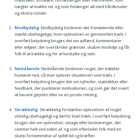
nægter at makke ret, og som forlænger alt med hårdknuder
og ekstra runder.
Modbydelig
: Modbydelig beskriver det frastødende eller
stærkt ubehagelige, hvor oplevelsen er gennemført træls. I
overført betydning bruges det om adfærd, kommentarer
eller miljøer, der overskrider grænser, skaber modvilje og får
folk til at trække sig for at beskytte sig selv.
Nedslående
: Nedslående beskriver noget, der trækker
humøret ned, så man oplever situationen som træls. I
overført betydning bruges det om nyheder, statistikker eller
feedback, der punkterer motivationen, og som gør det svært
at bevare gejsten eller se en positiv retning.
Skrækkelig
: Skrækkelig forstærker oplevelsen af noget
virkelig ubehageligt og derfor klart træls. I overført betydning
bruges det om oplevelser, smage eller beslutninger, der
rammer helt ved siden af, og som efterlader folk med en
skarp fornemmelse af spildt tid og kræfter.