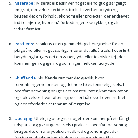
Miserabel
: Miserabel beskriver noget elendigt og sørgeligt i
en grad, der virker decideret træls. I overført betydning
bruges det om forhold, økonomi eller projekter, der er drevet
ind i et hjørne, hvor små forbedringer ikke rykker, og alt
virker fastlåst.
Pestilens
: Pestilens er en gammeldags betegnelse for en
plageånd eller noget særligt irriterende, altså træls. I overført
betydning bruges det om vaner, lyde eller tekniske fejl, der
kommer igen og igen, og som ingen helt kan udrydde.
Skuffende
: Skuffende rammer det øjeblik, hvor
forventningerne brister, og det hele føles temmelig træls. I
overført betydning bruges det om resultater, kommunikation
og oplevelser, hvor løfter, hype eller håb ikke bliver indfriet,
og der efterlades et tomrum af ærgrelse.
Ubelejlig
: Ubelejlig betegner noget, der kommer på et dårligt
tidspunkt og gør tingene træls i praksis. I overført betydning
bruges det om afbrydelser, nedbrud og ændringer, der
forstyrrer planlægning, skaber stress og tvinger til at