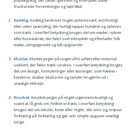
planlægning, der falder igennem og efterlader både
frustrerede forventninger og tabt tillid.
Kedelig
: Kedelig beskriver noget uinteressant, ensformigt
eller uden spænding, der hurtigt tapper humøret og opleves
som træls. I overført betydning bruges det om møder, rutiner
eller bureaukrati, der føles som tidsspilde og efterlader folk
matte, uengagerede og lidt opgivende.
Kluntet
: Kluntet peger på noget ufint udført eller motorisk
usikkert, der føles træls i praksis. I overført betydning bruges
det om design, formuleringer eller løsninger, som hakker i
kanterne, skaber ekstra trin og sender brugerne ud i
unødige vildveje.
Knudret
: Knudret peger på noget uigennemskueligt og
svært at få greb om, hvilket er træls. I overført betydning
bruges det om tekster, kode eller regler, der snor sig, kræver
forklaring på forklaring og gør selv simple opgaver unødigt
tunge.