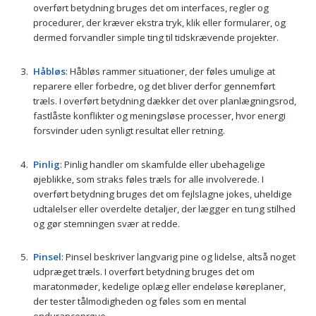
overført betydning bruges det om interfaces, regler og
procedurer, der kræver ekstra tryk, klik eller formularer, og
dermed forvandler simple ting til tidskrævende projekter.
Håbløs
: Håbløs rammer situationer, der føles umulige at
reparere eller forbedre, og det bliver derfor gennemført
træls. I overført betydning dækker det over planlægningsrod,
fastlåste konflikter og meningsløse processer, hvor energi
forsvinder uden synligt resultat eller retning.
Pinlig
: Pinlig handler om skamfulde eller ubehagelige
øjeblikke, som straks føles træls for alle involverede. I
overført betydning bruges det om fejlslagne jokes, uheldige
udtalelser eller overdelte detaljer, der lægger en tung stilhed
og gør stemningen svær at redde.
Pinsel
: Pinsel beskriver langvarig pine og lidelse, altså noget
udpræget træls. I overført betydning bruges det om
maratonmøder, kedelige oplæg eller endeløse køreplaner,
der tester tålmodigheden og føles som en mental