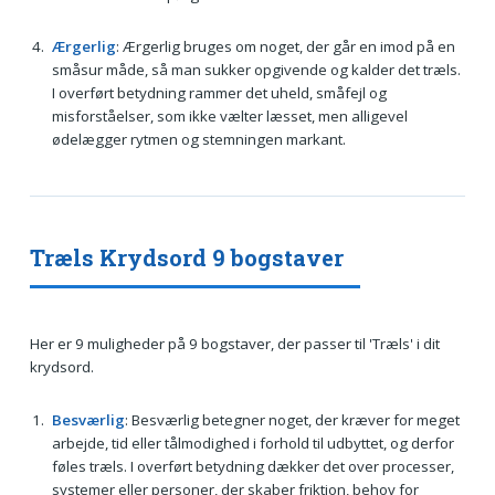
Ærgerlig
: Ærgerlig bruges om noget, der går en imod på en
småsur måde, så man sukker opgivende og kalder det træls.
I overført betydning rammer det uheld, småfejl og
misforståelser, som ikke vælter læsset, men alligevel
ødelægger rytmen og stemningen markant.
Træls Krydsord 9 bogstaver
Her er 9 muligheder på 9 bogstaver, der passer til 'Træls' i dit
krydsord.
Besværlig
: Besværlig betegner noget, der kræver for meget
arbejde, tid eller tålmodighed i forhold til udbyttet, og derfor
føles træls. I overført betydning dækker det over processer,
systemer eller personer, der skaber friktion, behov for