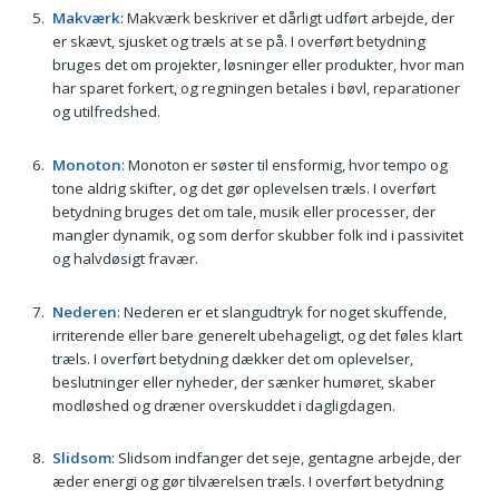
Makværk
: Makværk beskriver et dårligt udført arbejde, der
er skævt, sjusket og træls at se på. I overført betydning
bruges det om projekter, løsninger eller produkter, hvor man
har sparet forkert, og regningen betales i bøvl, reparationer
og utilfredshed.
Monoton
: Monoton er søster til ensformig, hvor tempo og
tone aldrig skifter, og det gør oplevelsen træls. I overført
betydning bruges det om tale, musik eller processer, der
mangler dynamik, og som derfor skubber folk ind i passivitet
og halvdøsigt fravær.
Nederen
: Nederen er et slangudtryk for noget skuffende,
irriterende eller bare generelt ubehageligt, og det føles klart
træls. I overført betydning dækker det om oplevelser,
beslutninger eller nyheder, der sænker humøret, skaber
modløshed og dræner overskuddet i dagligdagen.
Slidsom
: Slidsom indfanger det seje, gentagne arbejde, der
æder energi og gør tilværelsen træls. I overført betydning