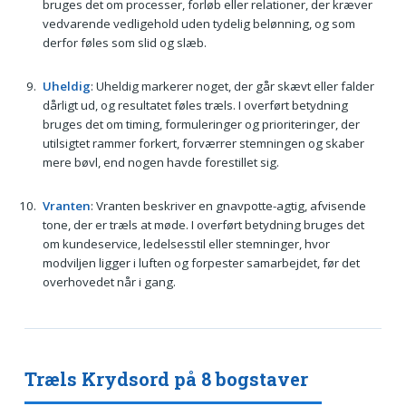
bruges det om processer, forløb eller relationer, der kræver
vedvarende vedligehold uden tydelig belønning, og som
derfor føles som slid og slæb.
Uheldig
: Uheldig markerer noget, der går skævt eller falder
dårligt ud, og resultatet føles træls. I overført betydning
bruges det om timing, formuleringer og prioriteringer, der
utilsigtet rammer forkert, forværrer stemningen og skaber
mere bøvl, end nogen havde forestillet sig.
Vranten
: Vranten beskriver en gnavpotte-agtig, afvisende
tone, der er træls at møde. I overført betydning bruges det
om kundeservice, ledelsesstil eller stemninger, hvor
modviljen ligger i luften og forpester samarbejdet, før det
overhovedet når i gang.
Træls Krydsord på 8 bogstaver