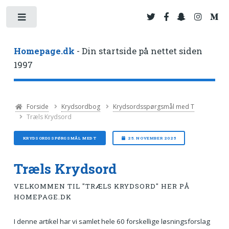
Toggle
Homepage.dk
- Din startside på nettet siden
1997
Forside
Krydsordbog
Krydsordsspørgsmål med T
Træls Krydsord
KRYDSORDSSPØRGSMÅL MED T
25. NOVEMBER 2025
Træls Krydsord
VELKOMMEN TIL "TRÆLS KRYDSORD" HER PÅ
HOMEPAGE.DK
I denne artikel har vi samlet hele 60 forskellige løsningsforslag