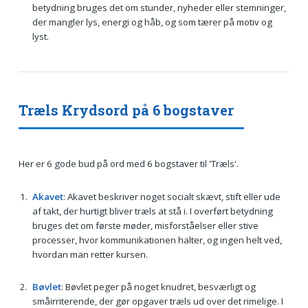
betydning bruges det om stunder, nyheder eller stemninger,
der mangler lys, energi og håb, og som tærer på motiv og
lyst.
Træls Krydsord på 6 bogstaver
Her er 6 gode bud på ord med 6 bogstaver til 'Træls'.
Akavet
: Akavet beskriver noget socialt skævt, stift eller ude
af takt, der hurtigt bliver træls at stå i. I overført betydning
bruges det om første møder, misforståelser eller stive
processer, hvor kommunikationen halter, og ingen helt ved,
hvordan man retter kursen.
Bøvlet
: Bøvlet peger på noget knudret, besværligt og
småirriterende, der gør opgaver træls ud over det rimelige. I