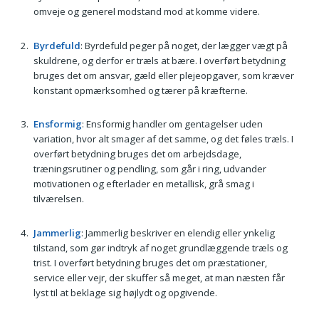
omveje og generel modstand mod at komme videre.
Byrdefuld
: Byrdefuld peger på noget, der lægger vægt på
skuldrene, og derfor er træls at bære. I overført betydning
bruges det om ansvar, gæld eller plejeopgaver, som kræver
konstant opmærksomhed og tærer på kræfterne.
Ensformig
: Ensformig handler om gentagelser uden
variation, hvor alt smager af det samme, og det føles træls. I
overført betydning bruges det om arbejdsdage,
træningsrutiner og pendling, som går i ring, udvander
motivationen og efterlader en metallisk, grå smag i
tilværelsen.
Jammerlig
: Jammerlig beskriver en elendig eller ynkelig
tilstand, som gør indtryk af noget grundlæggende træls og
trist. I overført betydning bruges det om præstationer,
service eller vejr, der skuffer så meget, at man næsten får
lyst til at beklage sig højlydt og opgivende.