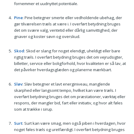
fornemmer et uudnyttet potentiale.
Pine
: Pine betegner smerte eller vedholdende ubehag, der
gør tilværelsen træls at være i. I overført betydning bruges
det om svære valg, ventetid eller dårlig samvittighed, der
gnaver og koster søvn og overskud.
Skod
: Skod er slang for noget elendigt, uheldigt eller bare
rigtig træls. I overført betydning bruges det om vejrudsigter,
billetter, service eller boligforhold, hvor kvaliteten er så lav, at
det påvirker hverdagsglæden og planerne mærkbart.
Sløv
: Sløv betegner et lavt energiniveau, manglende
skarphed eller langsomt tempo, hvilket kan være træls. I
overført betydning bruges det om præstationer, værktøj eller
respons, der mangler bid, fart eller initiativ, og hvor alt føles
som at trække i sirup.
Surt
: Surt kan være smag, men også piben i hverdagen, hvor
noget føles træls og uretfærdigt. I overført betydning bruges