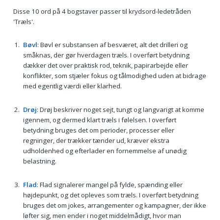
Disse 10 ord på 4 bogstaver passer til krydsord-ledetråden
'Træls'.
Bøvl
: Bøvl er substansen af besværet, alt det drilleri og
småknas, der gør hverdagen træls. I overført betydning
dækker det over praktisk rod, teknik, papirarbejde eller
konflikter, som stjæler fokus og tålmodighed uden at bidrage
med egentlig værdi eller klarhed.
Drøj
: Drøj beskriver noget sejt, tungt og langvarigt at komme
igennem, og dermed klart træls i følelsen. I overført
betydning bruges det om perioder, processer eller
regninger, der trækker tænder ud, kræver ekstra
udholdenhed og efterlader en fornemmelse af unødig
belastning.
Flad
: Flad signalerer mangel på fylde, spænding eller
højdepunkt, og det opleves som træls. I overført betydning
bruges det om jokes, arrangementer og kampagner, der ikke
løfter sig, men ender i noget middelmådigt, hvor man