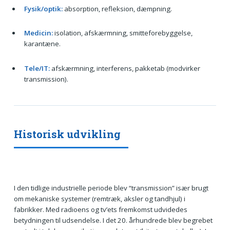
Fysik/optik:
absorption, refleksion, dæmpning.
Medicin:
isolation, afskærmning, smitteforebyggelse,
karantæne.
Tele/IT:
afskærmning, interferens, pakketab (modvirker
transmission).
Historisk udvikling
I den tidlige industrielle periode blev “transmission” især brugt
om mekaniske systemer (remtræk, aksler og tandhjul) i
fabrikker. Med radioens og tv’ets fremkomst udvidedes
betydningen til udsendelse. I det 20. århundrede blev begrebet