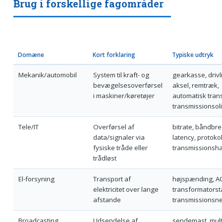
Brug i forskellige fagområder
Domæne
Kort forklaring
Typiske udtryk
Mekanik/automobil
System til kraft- og
gearkasse, drivli
bevægelsesoverførsel
aksel, remtræk,
i maskiner/køretøjer
automatisk tran
transmissionsol
Tele/IT
Overførsel af
bitrate, båndbr
data/signaler via
latency, protokol
fysiske tråde eller
transmissionsh
trådløst
El-forsyning
Transport af
højspænding, A
elektricitet over lange
transformatorsta
afstande
transmissionsne
Broadcasting
Udsendelse af
sendemast, mult