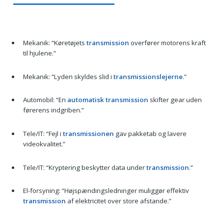
Mekanik: “Køretøjets
transmission
overfører motorens kraft
til hjulene.”
Mekanik: “Lyden skyldes slid i
transmissionslejerne
.”
Automobil: “En
automatisk transmission
skifter gear uden
førerens indgriben.”
Tele/IT: “Fejl i
transmissionen
gav pakketab og lavere
videokvalitet.”
Tele/IT: “Kryptering beskytter data under
transmission
.”
El-forsyning: “Højspændingsledninger muliggør effektiv
transmission
af elektricitet over store afstande.”