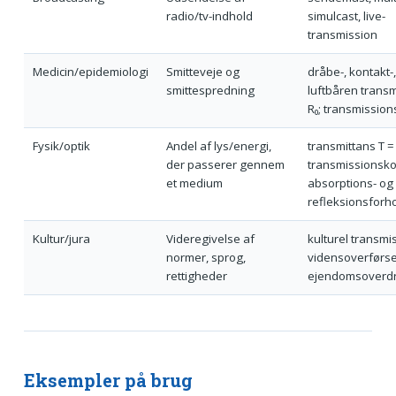
radio/tv-indhold
simulcast, live-
transmission
Medicin/epidemiologi
Smitteveje og
dråbe-, kontakt-,
smittespredning
luftbåren transm
R₀; transmissio
Fysik/optik
Andel af lys/energi,
transmittans T = I
der passerer gennem
transmissionskoe
et medium
absorptions- og
refleksionsforh
Kultur/jura
Videregivelse af
kulturel transmi
normer, sprog,
vidensoverførse
rettigheder
ejendoms­overd
Eksempler på brug