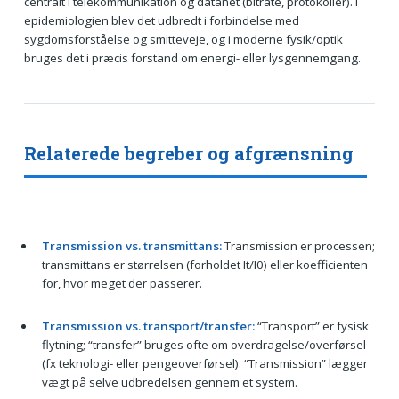
centralt i telekommunikation og datanet (bitrate, protokoller). I
epidemiologien blev det udbredt i forbindelse med
sygdomsforståelse og smitteveje, og i moderne fysik/optik
bruges det i præcis forstand om energi- eller lysgennemgang.
Relaterede begreber og afgrænsning
Transmission vs. transmittans:
Transmission er processen;
transmittans er størrelsen (forholdet It/I0) eller koefficienten
for, hvor meget der passerer.
Transmission vs. transport/transfer:
“Transport” er fysisk
flytning; “transfer” bruges ofte om overdragelse/overførsel
(fx teknologi- eller pengeoverførsel). “Transmission” lægger
vægt på selve udbredelsen gennem et system.