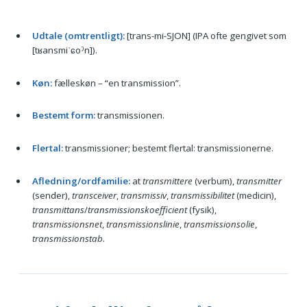
Udtale (omtrentligt):
[trans-mi-SJON] (IPA ofte gengivet som
[tʁansmiˈɕoˀn]).
Køn:
fælleskøn – “en transmission”.
Bestemt form:
transmissionen.
Flertal:
transmissioner; bestemt flertal: transmissionerne.
Afledning/ordfamilie:
at
transmittere
(verbum),
transmitter
(sender),
transceiver
,
transmissiv
,
transmissibilitet
(medicin),
transmittans
/
transmissionskoefficient
(fysik),
transmissionsnet
,
transmissionslinie
,
transmissionsolie
,
transmissionstab
.