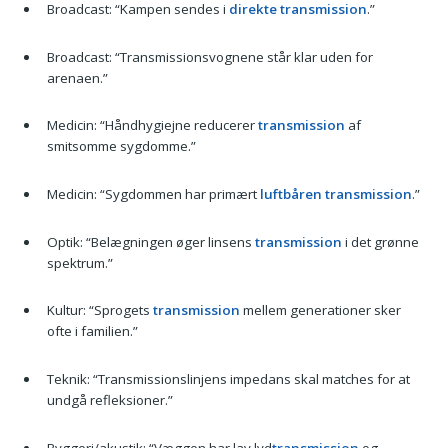
Broadcast: “Kampen sendes i
direkte transmission
.”
Broadcast: “Transmissionsvognene står klar uden for
arenaen.”
Medicin: “Håndhygiejne reducerer
transmission
af
smitsomme sygdomme.”
Medicin: “Sygdommen har primært
luftbåren transmission
.”
Optik: “Belægningen øger linsens
transmission
i det grønne
spektrum.”
Kultur: “Sprogets
transmission
mellem generationer sker
ofte i familien.”
Teknik: “Transmissionslinjens impedans skal matches for at
undgå refleksioner.”
Byggeri/akustik: “Væggen har lav lyd
transmission
og