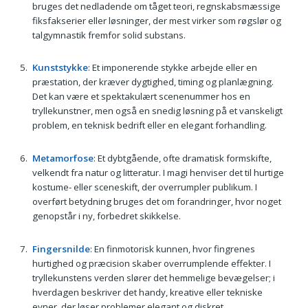
bruges det nedladende om tåget teori, regnskabsmæssige
fiksfakserier eller løsninger, der mest virker som røgslør og
talgymnastik fremfor solid substans.
Kunststykke
: Et imponerende stykke arbejde eller en
præstation, der kræver dygtighed, timing og planlægning.
Det kan være et spektakulært scenenummer hos en
tryllekunstner, men også en snedig løsning på et vanskeligt
problem, en teknisk bedrift eller en elegant forhandling.
Metamorfose
: Et dybtgående, ofte dramatisk formskifte,
velkendt fra natur og litteratur. I magi henviser det til hurtige
kostume- eller sceneskift, der overrumpler publikum. I
overført betydning bruges det om forandringer, hvor noget
genopstår i ny, forbedret skikkelse.
Fingersnilde
: En finmotorisk kunnen, hvor fingrenes
hurtighed og præcision skaber overrumplende effekter. I
tryllekunstens verden slører det hemmelige bevægelser; i
hverdagen beskriver det handy, kreative eller tekniske
evner, der løser problemer elegant og diskret.