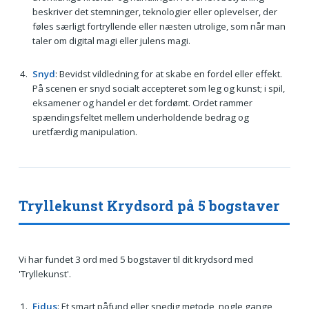
beskriver det stemninger, teknologier eller oplevelser, der
føles særligt fortryllende eller næsten utrolige, som når man
taler om digital magi eller julens magi.
Snyd
: Bevidst vildledning for at skabe en fordel eller effekt.
På scenen er snyd socialt accepteret som leg og kunst; i spil,
eksamener og handel er det fordømt. Ordet rammer
spændingsfeltet mellem underholdende bedrag og
uretfærdig manipulation.
Tryllekunst Krydsord på 5 bogstaver
Vi har fundet 3 ord med 5 bogstaver til dit krydsord med
'Tryllekunst'.
Fidus
: Et smart påfund eller snedig metode, nogle gange