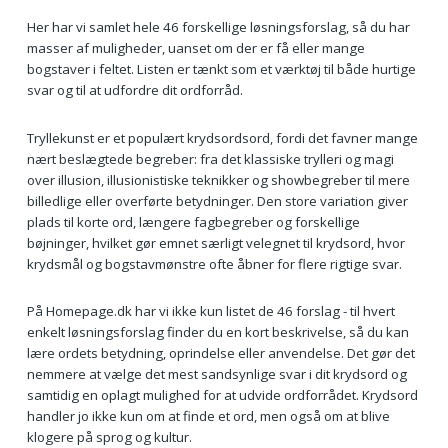
Her har vi samlet hele 46 forskellige løsningsforslag, så du har
masser af muligheder, uanset om der er få eller mange
bogstaver i feltet. Listen er tænkt som et værktøj til både hurtige
svar og til at udfordre dit ordforråd.
Tryllekunst er et populært krydsordsord, fordi det favner mange
nært beslægtede begreber: fra det klassiske trylleri og magi
over illusion, illusionistiske teknikker og showbegreber til mere
billedlige eller overførte betydninger. Den store variation giver
plads til korte ord, længere fagbegreber og forskellige
bøjninger, hvilket gør emnet særligt velegnet til krydsord, hvor
krydsmål og bogstavmønstre ofte åbner for flere rigtige svar.
På Homepage.dk har vi ikke kun listet de 46 forslag - til hvert
enkelt løsningsforslag finder du en kort beskrivelse, så du kan
lære ordets betydning, oprindelse eller anvendelse. Det gør det
nemmere at vælge det mest sandsynlige svar i dit krydsord og
samtidig en oplagt mulighed for at udvide ordforrådet. Krydsord
handler jo ikke kun om at finde et ord, men også om at blive
klogere på sprog og kultur.