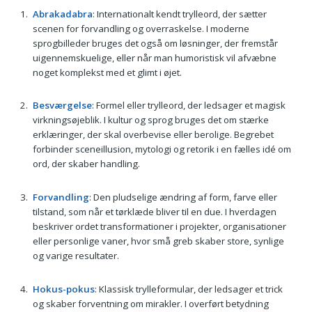
Abrakadabra
: Internationalt kendt trylleord, der sætter
scenen for forvandling og overraskelse. I moderne
sprogbilleder bruges det også om løsninger, der fremstår
uigennemskuelige, eller når man humoristisk vil afvæbne
noget komplekst med et glimt i øjet.
Besværgelse
: Formel eller trylleord, der ledsager et magisk
virkningsøjeblik. I kultur og sprog bruges det om stærke
erklæringer, der skal overbevise eller berolige. Begrebet
forbinder sceneillusion, mytologi og retorik i en fælles idé om
ord, der skaber handling.
Forvandling
: Den pludselige ændring af form, farve eller
tilstand, som når et tørklæde bliver til en due. I hverdagen
beskriver ordet transformationer i projekter, organisationer
eller personlige vaner, hvor små greb skaber store, synlige
og varige resultater.
Hokus-pokus
: Klassisk trylleformular, der ledsager et trick
og skaber forventning om mirakler. I overført betydning