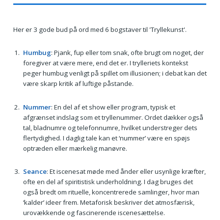
Her er 3 gode bud på ord med 6 bogstaver til 'Tryllekunst'.
Humbug
: Pjank, fup eller tom snak, ofte brugt om noget, der
foregiver at være mere, end det er. I trylleriets kontekst
peger humbug venligt på spillet om illusionen; i debat kan det
være skarp kritik af luftige påstande.
Nummer
: En del af et show eller program, typisk et
afgrænset indslag som et tryllenummer. Ordet dækker også
tal, bladnumre og telefonnumre, hvilket understreger dets
flertydighed. I daglig tale kan et ‘nummer’ være en spøjs
optræden eller mærkelig manøvre.
Seance
: Et iscenesat møde med ånder eller usynlige kræfter,
ofte en del af spiritistisk underholdning. I dag bruges det
også bredt om rituelle, koncentrerede samlinger, hvor man
‘kalder’ ideer frem. Metaforisk beskriver det atmosfærisk,
urovækkende og fascinerende iscenesættelse.