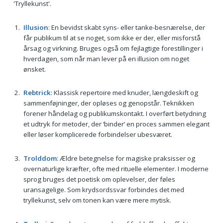
'Tryllekunst'.
Illusion
: En bevidst skabt syns- eller tanke-besnærelse, der
får publikum til at se noget, som ikke er der, eller misforstå
årsag og virkning. Bruges også om fejlagtige forestillinger i
hverdagen, som når man lever på en illusion om noget
ønsket.
Rebtrick
: Klassisk repertoire med knuder, længdeskift og
sammenføjninger, der opløses og genopstår. Teknikken
forener håndelag og publikumskontakt. I overført betydning
et udtryk for metoder, der ‘binder’ en proces sammen elegant
eller løser komplicerede forbindelser ubesværet.
Trolddom
: Ældre betegnelse for magiske praksisser og
overnaturlige kræfter, ofte med rituelle elementer. I moderne
sprog bruges det poetisk om oplevelser, der føles
uransagelige. Som krydsordssvar forbindes det med
tryllekunst, selv om tonen kan være mere mytisk.