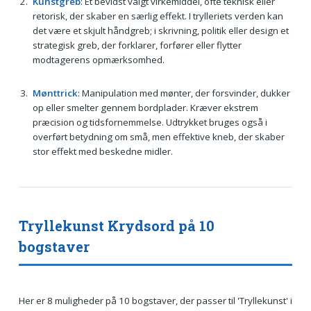
Kunstgreb
: Et bevidst valgt virkemiddel, ofte teknisk eller
retorisk, der skaber en særlig effekt. I trylleriets verden kan
det være et skjult håndgreb; i skrivning, politik eller design et
strategisk greb, der forklarer, forfører eller flytter
modtagerens opmærksomhed.
Mønttrick
: Manipulation med mønter, der forsvinder, dukker
op eller smelter gennem bordplader. Kræver ekstrem
præcision og tidsfornemmelse. Udtrykket bruges også i
overført betydning om små, men effektive kneb, der skaber
stor effekt med beskedne midler.
Tryllekunst Krydsord på 10
bogstaver
Her er 8 muligheder på 10 bogstaver, der passer til 'Tryllekunst' i