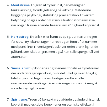
Mentalisme
: En gren af tryllekunst, der efterligner
tankelæsning, forudsigelser og påvirkning. Metoderne
bygger på psykologi, statistik og præsentation. I overført
betydning bruges ordet om stærk situationsfornemmelse,
når nogen tilsyneladende ‘læser rummet’ og handler præcist.
Narrestreg
: En drilsk eller harmløs spøg, der narrer nogen
for sjov. I tryllekunst tager narrestregen form af et nummer
med punchline. I hverdagen beskriver ordet prank-lignende
påfund, som skaber grin, men også kan stille spørgsmål ved
autoriteter.
Simsalabim
: Spiloppenes og scenens fonetiske trylleformel,
der understreger øjeblikket, hvor det umulige sker. I daglig
tale bruges det legende om hurtige resultater eller
overraskende vendinger, især når noget ordnes på magisk
vis uden synligt besvær.
Spiritisme
: Troen på kontakt med afdøde og ånder, historisk
koblet til medieskabte fænomener og sceniske effekter. I