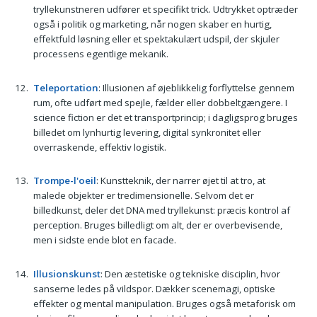
tryllekunstneren udfører et specifikt trick. Udtrykket optræder
også i politik og marketing, når nogen skaber en hurtig,
effektfuld løsning eller et spektakulært udspil, der skjuler
processens egentlige mekanik.
Teleportation
: Illusionen af øjeblikkelig forflyttelse gennem
rum, ofte udført med spejle, fælder eller dobbeltgængere. I
science fiction er det et transportprincip; i dagligsprog bruges
billedet om lynhurtig levering, digital synkronitet eller
overraskende, effektiv logistik.
Trompe-l'oeil
: Kunstteknik, der narrer øjet til at tro, at
malede objekter er tredimensionelle. Selvom det er
billedkunst, deler det DNA med tryllekunst: præcis kontrol af
perception. Bruges billedligt om alt, der er overbevisende,
men i sidste ende blot en facade.
Illusionskunst
: Den æstetiske og tekniske disciplin, hvor
sanserne ledes på vildspor. Dækker scenemagi, optiske
effekter og mental manipulation. Bruges også metaforisk om