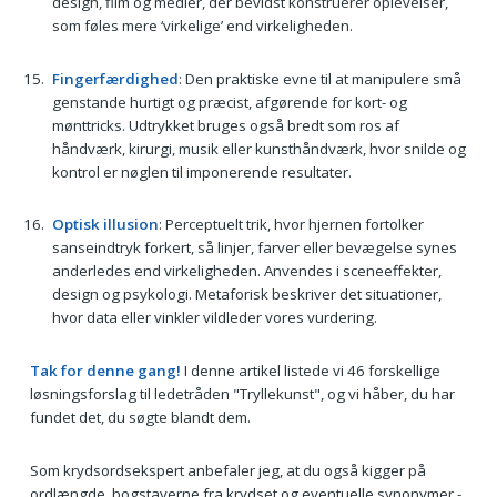
design, film og medier, der bevidst konstruerer oplevelser,
som føles mere ‘virkelige’ end virkeligheden.
Fingerfærdighed
: Den praktiske evne til at manipulere små
genstande hurtigt og præcist, afgørende for kort- og
mønttricks. Udtrykket bruges også bredt som ros af
håndværk, kirurgi, musik eller kunsthåndværk, hvor snilde og
kontrol er nøglen til imponerende resultater.
Optisk illusion
: Perceptuelt trik, hvor hjernen fortolker
sanseindtryk forkert, så linjer, farver eller bevægelse synes
anderledes end virkeligheden. Anvendes i sceneeffekter,
design og psykologi. Metaforisk beskriver det situationer,
hvor data eller vinkler vildleder vores vurdering.
Tak for denne gang!
I denne artikel listede vi 46 forskellige
løsningsforslag til ledetråden "Tryllekunst", og vi håber, du har
fundet det, du søgte blandt dem.
Som krydsordsekspert anbefaler jeg, at du også kigger på
ordlængde, bogstaverne fra krydset og eventuelle synonymer -