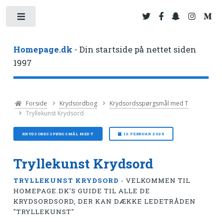
Toggle
Homepage.dk
- Din startside på nettet siden
1997
Forside
Krydsordbog
Krydsordsspørgsmål med T
Tryllekunst Krydsord
KRYDSORDSSPØRGSMÅL MED T
13. FEBRUAR 2026
Tryllekunst Krydsord
TRYLLEKUNST KRYDSORD
- VELKOMMEN TIL
HOMEPAGE.DK'S GUIDE TIL ALLE DE
KRYDSORDSORD, DER KAN DÆKKE LEDETRÅDEN
"TRYLLEKUNST"