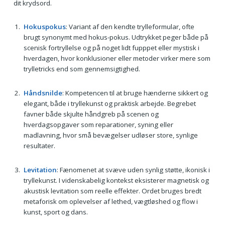
dit krydsord.
Hokuspokus
: Variant af den kendte trylleformular, ofte
brugt synonymt med hokus-pokus. Udtrykket peger både på
scenisk fortryllelse og på noget lidt fupppet eller mystisk i
hverdagen, hvor konklusioner eller metoder virker mere som
trylletricks end som gennemsigtighed.
Håndsnilde
: Kompetencen til at bruge hænderne sikkert og
elegant, både i tryllekunst og praktisk arbejde. Begrebet
favner både skjulte håndgreb på scenen og
hverdagsopgaver som reparationer, syning eller
madlavning, hvor små bevægelser udløser store, synlige
resultater.
Levitation
: Fænomenet at svæve uden synlig støtte, ikonisk i
tryllekunst. I videnskabelig kontekst eksisterer magnetisk og
akustisk levitation som reelle effekter. Ordet bruges bredt
metaforisk om oplevelser af lethed, vægtløshed og flow i
kunst, sport og dans.