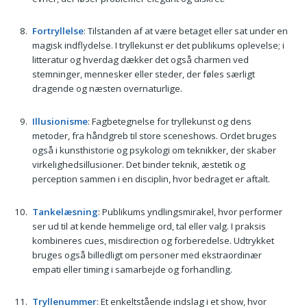
Fortryllelse
: Tilstanden af at være betaget eller sat under en
magisk indflydelse. I tryllekunst er det publikums oplevelse; i
litteratur og hverdag dækker det også charmen ved
stemninger, mennesker eller steder, der føles særligt
dragende og næsten overnaturlige.
Illusionisme
: Fagbetegnelse for tryllekunst og dens
metoder, fra håndgreb til store sceneshows. Ordet bruges
også i kunsthistorie og psykologi om teknikker, der skaber
virkelighedsillusioner. Det binder teknik, æstetik og
perception sammen i en disciplin, hvor bedraget er aftalt.
Tankelæsning
: Publikums yndlingsmirakel, hvor performer
ser ud til at kende hemmelige ord, tal eller valg. I praksis
kombineres cues, misdirection og forberedelse. Udtrykket
bruges også billedligt om personer med ekstraordinær
empati eller timing i samarbejde og forhandling.
Tryllenummer
: Et enkeltstående indslag i et show, hvor