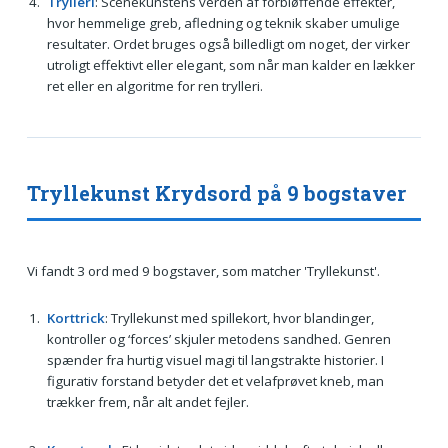
Trylleri
: Scenekunstens verden af forbløffende effekter,
hvor hemmelige greb, afledning og teknik skaber umulige
resultater. Ordet bruges også billedligt om noget, der virker
utroligt effektivt eller elegant, som når man kalder en lækker
ret eller en algoritme for ren trylleri.
Tryllekunst Krydsord på 9 bogstaver
Vi fandt 3 ord med 9 bogstaver, som matcher 'Tryllekunst'.
Korttrick
: Tryllekunst med spillekort, hvor blandinger,
kontroller og ‘forces’ skjuler metodens sandhed. Genren
spænder fra hurtig visuel magi til langstrakte historier. I
figurativ forstand betyder det et velafprøvet kneb, man
trækker frem, når alt andet fejler.