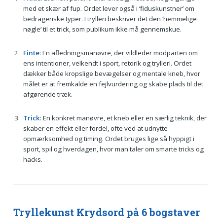
med et skær af fup. Ordet lever også i ‘fiduskunstner’ om
bedrageriske typer. I trylleri beskriver det den ‘hemmelige
nøgle’ til et trick, som publikum ikke må gennemskue.
Finte
: En afledningsmanøvre, der vildleder modparten om
ens intentioner, velkendt i sport, retorik og trylleri. Ordet
dækker både kropslige bevægelser og mentale kneb, hvor
målet er at fremkalde en fejlvurdering og skabe plads til det
afgørende træk.
Trick
: En konkret manøvre, et kneb eller en særlig teknik, der
skaber en effekt eller fordel, ofte ved at udnytte
opmærksomhed og timing. Ordet bruges lige så hyppigt i
sport, spil og hverdagen, hvor man taler om smarte tricks og
hacks.
Tryllekunst Krydsord på 6 bogstaver