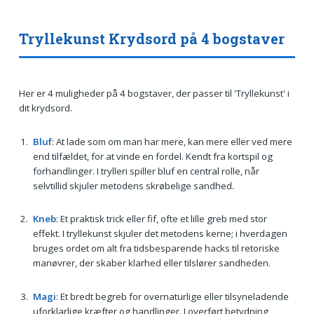
Tryllekunst Krydsord på 4 bogstaver
Her er 4 muligheder på 4 bogstaver, der passer til 'Tryllekunst' i
dit krydsord.
Bluf
: At lade som om man har mere, kan mere eller ved mere
end tilfældet, for at vinde en fordel. Kendt fra kortspil og
forhandlinger. I trylleri spiller bluf en central rolle, når
selvtillid skjuler metodens skrøbelige sandhed.
Kneb
: Et praktisk trick eller fif, ofte et lille greb med stor
effekt. I tryllekunst skjuler det metodens kerne; i hverdagen
bruges ordet om alt fra tidsbesparende hacks til retoriske
manøvrer, der skaber klarhed eller tilslører sandheden.
Magi
: Et bredt begreb for overnaturlige eller tilsyneladende
uforklarlige kræfter og handlinger. I overført betydning