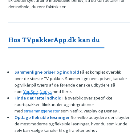
skræddersyet til dine individuelle behov, så du kun betaler for
det indhold, du rent faktisk ser.
Hos TVpakkerApp.dk kan du
Sammenligne priser og indhold
Få et komplet overblik
over de største TV-pakker. Sammenlign nemt priser, kanaler
og vilkår på tværs af de førende danske udbydere så
som
YouSee
,
Norlys
med flere.
Finde det rette indhold
Få overblik over specifikke
sportspakker, filmkanaler og integrationer
med
streamingtjenester
som Netflix, Viaplay og Disney+.
Opdage fleksible løsninger
Se hvilke udbydere der tilbyder
de mest moderne og fleksible løsninger, hvor du som kunde
selv kan vælge kanaler til og fra efter behov.