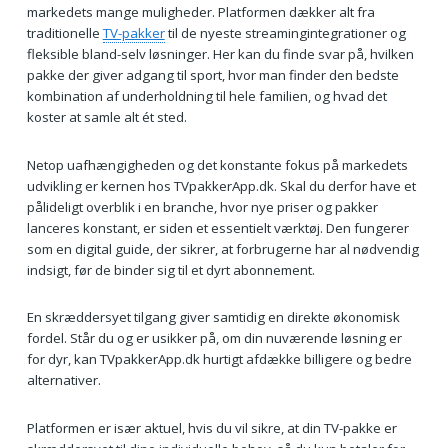
markedets mange muligheder. Platformen dækker alt fra
traditionelle
TV-pakker
til de nyeste streamingintegrationer og
fleksible bland-selv løsninger. Her kan du finde svar på, hvilken
pakke der giver adgang til sport, hvor man finder den bedste
kombination af underholdning til hele familien, og hvad det
koster at samle alt ét sted.
Netop uafhængigheden og det konstante fokus på markedets
udvikling er kernen hos TVpakkerApp.dk. Skal du derfor have et
pålideligt overblik i en branche, hvor nye priser og pakker
lanceres konstant, er siden et essentielt værktøj. Den fungerer
som en digital guide, der sikrer, at forbrugerne har al nødvendig
indsigt, før de binder sig til et dyrt abonnement.
En skræddersyet tilgang giver samtidig en direkte økonomisk
fordel. Står du og er usikker på, om din nuværende løsning er
for dyr, kan TVpakkerApp.dk hurtigt afdække billigere og bedre
alternativer.
Platformen er især aktuel, hvis du vil sikre, at din TV-pakke er