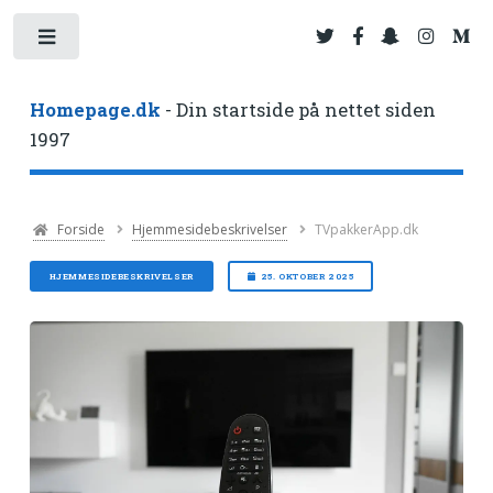
Toggle
Homepage.dk
- Din startside på nettet siden
1997
Forside
Hjemmesidebeskrivelser
TVpakkerApp.dk
HJEMMESIDEBESKRIVELSER
25. OKTOBER 2025