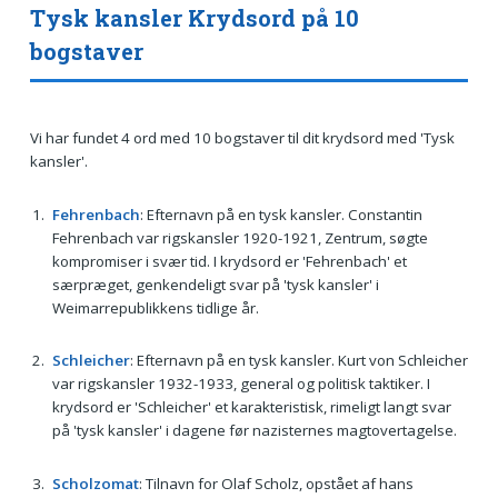
Tysk kansler Krydsord på 10
bogstaver
Vi har fundet 4 ord med 10 bogstaver til dit krydsord med 'Tysk
kansler'.
Fehrenbach
: Efternavn på en tysk kansler. Constantin
Fehrenbach var rigskansler 1920-1921, Zentrum, søgte
kompromiser i svær tid. I krydsord er 'Fehrenbach' et
særpræget, genkendeligt svar på 'tysk kansler' i
Weimarrepublikkens tidlige år.
Schleicher
: Efternavn på en tysk kansler. Kurt von Schleicher
var rigskansler 1932-1933, general og politisk taktiker. I
krydsord er 'Schleicher' et karakteristisk, rimeligt langt svar
på 'tysk kansler' i dagene før nazisternes magtovertagelse.
Scholzomat
: Tilnavn for Olaf Scholz, opstået af hans