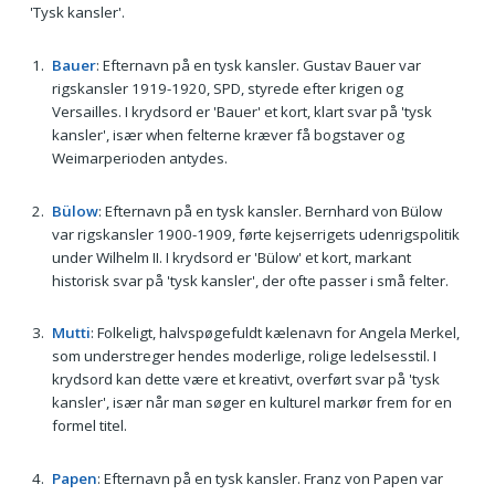
'Tysk kansler'.
Bauer
: Efternavn på en tysk kansler. Gustav Bauer var
rigskansler 1919-1920, SPD, styrede efter krigen og
Versailles. I krydsord er 'Bauer' et kort, klart svar på 'tysk
kansler', især when felterne kræver få bogstaver og
Weimarperioden antydes.
Bülow
: Efternavn på en tysk kansler. Bernhard von Bülow
var rigskansler 1900-1909, førte kejserrigets udenrigspolitik
under Wilhelm II. I krydsord er 'Bülow' et kort, markant
historisk svar på 'tysk kansler', der ofte passer i små felter.
Mutti
: Folkeligt, halvspøgefuldt kælenavn for Angela Merkel,
som understreger hendes moderlige, rolige ledelsesstil. I
krydsord kan dette være et kreativt, overført svar på 'tysk
kansler', især når man søger en kulturel markør frem for en
formel titel.
Papen
: Efternavn på en tysk kansler. Franz von Papen var