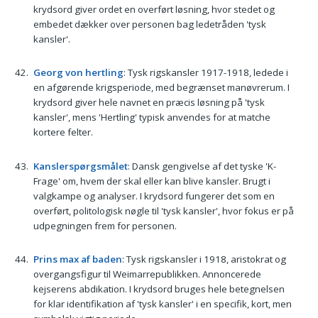
krydsord giver ordet en overført løsning, hvor stedet og
embedet dækker over personen bag ledetråden 'tysk
kansler'.
Georg von hertling
: Tysk rigskansler 1917-1918, ledede i
en afgørende krigsperiode, med begrænset manøvrerum. I
krydsord giver hele navnet en præcis løsning på 'tysk
kansler', mens 'Hertling' typisk anvendes for at matche
kortere felter.
Kanslerspørgsmålet
: Dansk gengivelse af det tyske 'K-
Frage' om, hvem der skal eller kan blive kansler. Brugt i
valgkampe og analyser. I krydsord fungerer det som en
overført, politologisk nøgle til 'tysk kansler', hvor fokus er på
udpegningen frem for personen.
Prins max af baden
: Tysk rigskansler i 1918, aristokrat og
overgangsfigur til Weimarrepublikken. Annoncerede
kejserens abdikation. I krydsord bruges hele betegnelsen
for klar identifikation af 'tysk kansler' i en specifik, kort, men