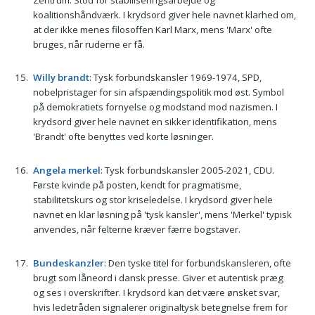
koalitionshåndværk. I krydsord giver hele navnet klarhed om,
at der ikke menes filosoffen Karl Marx, mens 'Marx' ofte
bruges, når ruderne er få.
Willy brandt
: Tysk forbundskansler 1969-1974, SPD,
nobelpristager for sin afspændingspolitik mod øst. Symbol
på demokratiets fornyelse og modstand mod nazismen. I
krydsord giver hele navnet en sikker identifikation, mens
'Brandt' ofte benyttes ved korte løsninger.
Angela merkel
: Tysk forbundskansler 2005-2021, CDU.
Første kvinde på posten, kendt for pragmatisme,
stabilitetskurs og stor kriseledelse. I krydsord giver hele
navnet en klar løsning på 'tysk kansler', mens 'Merkel' typisk
anvendes, når felterne kræver færre bogstaver.
Bundeskanzler
: Den tyske titel for forbundskansleren, ofte
brugt som låneord i dansk presse. Giver et autentisk præg
og ses i overskrifter. I krydsord kan det være ønsket svar,
hvis ledetråden signalerer originaltysk betegnelse frem for