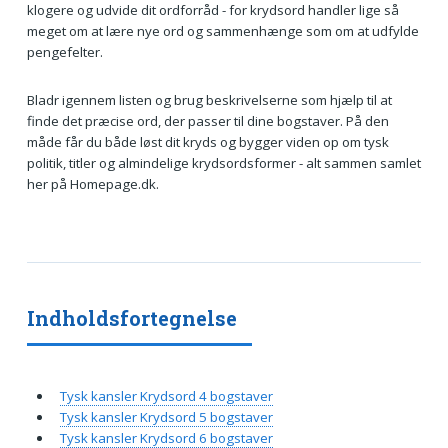
klogere og udvide dit ordforråd - for krydsord handler lige så
meget om at lære nye ord og sammenhænge som om at udfylde
pengefelter.
Bladr igennem listen og brug beskrivelserne som hjælp til at
finde det præcise ord, der passer til dine bogstaver. På den
måde får du både løst dit kryds og bygger viden op om tysk
politik, titler og almindelige krydsordsformer - alt sammen samlet
her på Homepage.dk.
Indholdsfortegnelse
Tysk kansler Krydsord 4 bogstaver
Tysk kansler Krydsord 5 bogstaver
Tysk kansler Krydsord 6 bogstaver