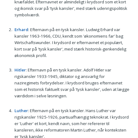
knæfaldet. Efternavnet er almindeligt i krydsord som et kort
og ikonisk svar på 'tysk kansler', med stærk udenrigspolitisk
symbolværdi.
Erhard
: Efternavn på en tysk kansler. Ludwig Erhard var
kansler 1963-1966, CDU, kendt som 'økonomiens far' bag
Wirtschaftswunder. I krydsord er efternavnet et populært,
kort svar på 'tysk kansler', med stærk historisk-genkendelig
økonomisk profil.
Hitler
: Efternavn på en tysk kansler. Adolf Hitler var
rigskansler 1933-1945, diktator og ansvarlig for
naziregimets forbrydelser. I krydsord bruges efternavnet
som et historisk faktuelt svar på 'tysk kansler', uden at lægge
værdidom i selve løsningen.
Luther
: Efternavn på en tysk kansler. Hans Luther var
rigskansler 1925-1926, partiuafhængig teknokrat. I krydsord
er 'Luther' et kort, kendt navn, som her refererer til
kansleren, ikke reformatoren Martin Luther, når konteksten
er 'tysk kansler'.