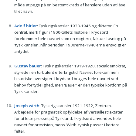
måde at pege på en bestemt kreds af kanslere uden at låse
til ét navn.
Adolf hitler
: Tysk rigskansler 1933-1945 og diktator. En
central, mørk figur i 1900-tallets historie. I krydsord
forekommer hele navnet som en nøgtern, faktuel løsning på
'tysk kansler', når perioden 1930’erne-1940’erne entydigt er
antydet.
Gustav bauer
: Tysk rigskansler 1919-1920, socialdemokrat,
styrede i en turbulent efterkrigstid. Navnet forekommer i
historiske oversigter. I krydsord bruges hele navnet ved
behov for tydelighed, men 'Bauer' er den typiske kortform på
'tysk kansler'.
Joseph wirth
: Tysk rigskansler 1921-1922, Zentrum.
Arbejdede for pragmatisk opfyldelse af Versaillestraktaten
for at lette presset på Tyskland. I krydsord anvendes hele
navnet for præcision, mens 'Wirth' typisk passer i kortere
felter.