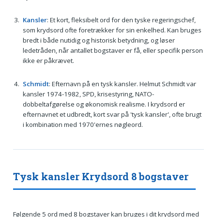
Kansler
: Et kort, fleksibelt ord for den tyske regeringschef,
som krydsord ofte foretrækker for sin enkelhed. Kan bruges
bredt i både nutidig og historisk betydning, og løser
ledetråden, når antallet bogstaver er få, eller specifik person
ikke er påkrævet.
Schmidt
: Efternavn på en tysk kansler. Helmut Schmidt var
kansler 1974-1982, SPD, krisestyring, NATO-
dobbeltafgørelse og økonomisk realisme. I krydsord er
efternavnet et udbredt, kort svar på 'tysk kansler', ofte brugt
i kombination med 1970'ernes nøgleord.
Tysk kansler Krydsord 8 bogstaver
Følgende 5 ord med 8 bogstaver kan bruges i dit krydsord med