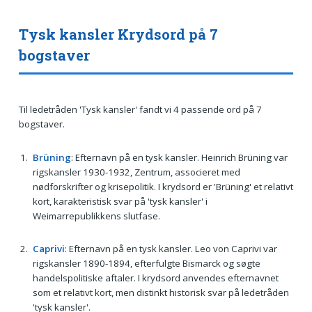
Tysk kansler Krydsord på 7
bogstaver
Til ledetråden 'Tysk kansler' fandt vi 4 passende ord på 7
bogstaver.
Brüning
: Efternavn på en tysk kansler. Heinrich Brüning var
rigskansler 1930-1932, Zentrum, associeret med
nødforskrifter og krisepolitik. I krydsord er 'Brüning' et relativt
kort, karakteristisk svar på 'tysk kansler' i
Weimarrepublikkens slutfase.
Caprivi
: Efternavn på en tysk kansler. Leo von Caprivi var
rigskansler 1890-1894, efterfulgte Bismarck og søgte
handelspolitiske aftaler. I krydsord anvendes efternavnet
som et relativt kort, men distinkt historisk svar på ledetråden
'tysk kansler'.