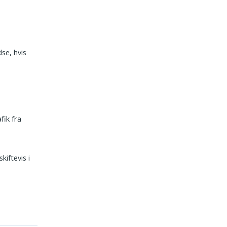
dse, hvis
fik fra
kiftevis i
.