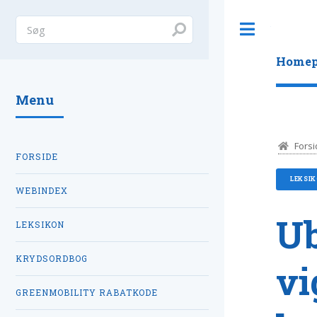
Toggle
Homep
Menu
Forsi
FORSIDE
LEKSI
WEBINDEX
Ub
LEKSIKON
KRYDSORDBOG
vi
GREENMOBILITY RABATKODE