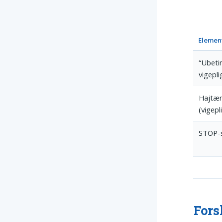
Elemen
“Ubeti
vigepli
Hajtæ
(vigepl
STOP-s
Fors