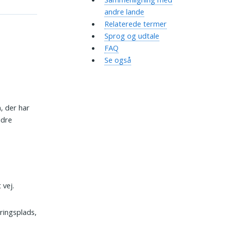
andre lande
Relaterede termer
Sprog og udtale
FAQ
Se også
, der har
ndre
 vej.
eringsplads,