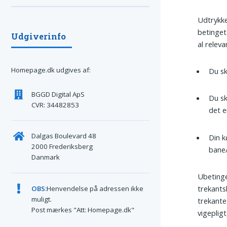
Udtrykk
betinget
Udgiverinfo
al releva
Homepage.dk udgives af:
Du s
BGGD Digital ApS
Du sk
CVR: 34482853
det e
Dalgas Boulevard 48
Din k
2000 Frederiksberg
bane/
Danmark
Ubetinge
trekants
OBS:
Henvendelse på adressen ikke
muligt.
trekante
Post mærkes "Att: Homepage.dk"
vigepli