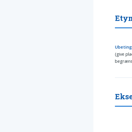
Ety
Ubeting
(give pl
begrænset
Ekse