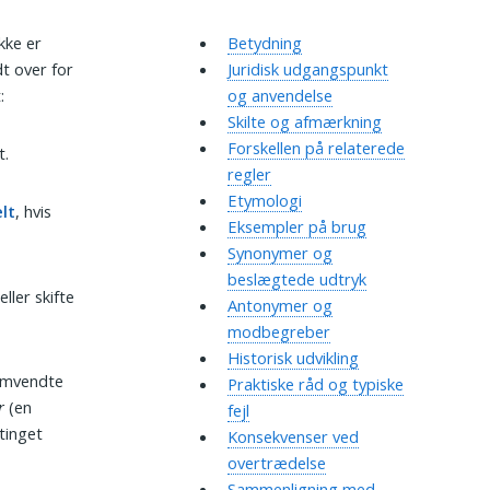
kke er
Betydning
t over for
Juridisk udgangspunkt
:
og anvendelse
Skilte og afmærkning
Forskellen på relaterede
t.
regler
Etymologi
lt
, hvis
Eksempler på brug
Synonymer og
beslægtede udtryk
ller skifte
Antonymer og
modbegreber
Historisk udvikling
 omvendte
Praktiske råd og typiske
r
(en
fejl
tinget
Konsekvenser ved
overtrædelse
Sammenligning med