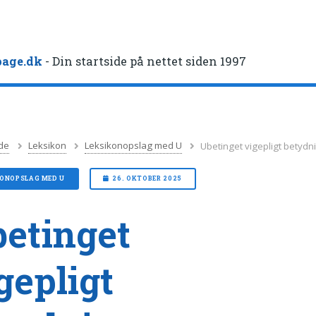
age.dk
- Din startside på nettet siden 1997
de
Leksikon
Leksikonopslag med U
Ubetinget vigepligt betydn
KONOPSLAG MED U
26. OKTOBER 2025
etinget
gepligt