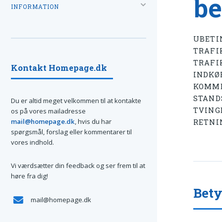
be
INFORMATION
UBETI
TRAFI
TRAFI
Kontakt Homepage.dk
INDKØ
KOMME
STAND
Du er altid meget velkommen til at kontakte
TVING
os på vores mailadresse
mail@homepage.dk
, hvis du har
RETNI
spørgsmål, forslag eller kommentarer til
vores indhold.
Vi værdsætter din feedback og ser frem til at
høre fra dig!
Bet
mail@homepage.dk