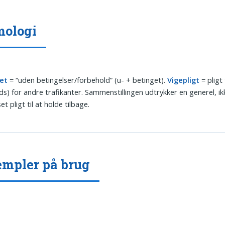
mologi
et
= “uden betingelser/forbehold” (u- + betinget).
Vigepligt
= pligt 
ads) for andre trafikanter. Sammenstillingen udtrykker en generel, ik
 pligt til at holde tilbage.
mpler på brug