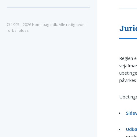
© 1997 - 2026 Homepage.dk. Alle rettigheder
Juri
forbeholdes
Reglen e
vejafmær
ubetinge
påvirkes
Ubetinge
Sidev
Udkø
markv