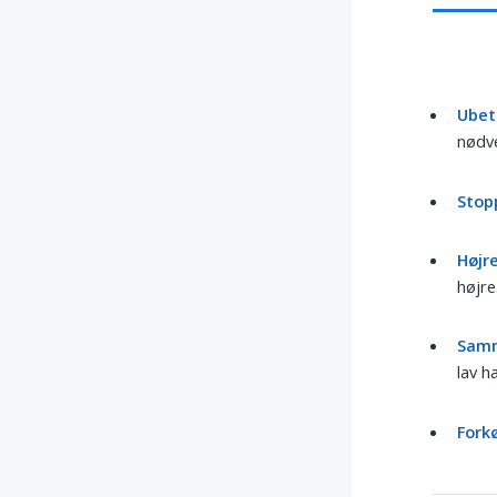
Ubet
nødv
Stopp
Højre
højre
Samm
lav h
Forkø