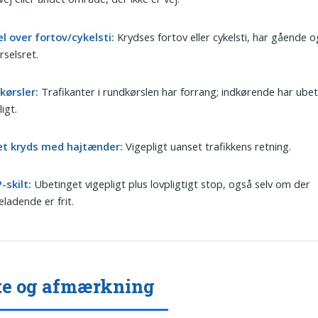
l over fortov/cykelsti:
Krydses fortov eller cykelsti, har gående og
rselsret.
kørsler:
Trafikanter i rundkørslen har forrang; indkørende har ube
ligt.
tet kryds med hajtænder:
Vigepligt uanset trafikkens retning.
-skilt:
Ubetinget vigepligt plus lovpligtigt stop, også selv om der
neladende er frit.
te og afmærkning