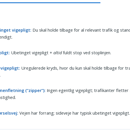
inget vigepligt:
Du skal holde tilbage for al relevant trafik og stan
endigt.
ligt:
Ubetinget vigepligt +
altid
fuldt stop ved stoplinjen.
vigepligt:
Uregulerede kryds, hvor du kun skal holde tilbage for tra
.
enfletning (“zipper”):
Ingen egentlig vigepligt; trafikanter fletter s
astighed.
rselsvej:
Vejen har forrang; sideveje har typisk ubetinget vigepligt