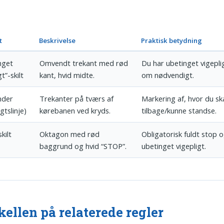
t
Beskrivelse
Praktisk betydning
nget
Omvendt trekant med rød
Du har ubetinget vigepli
gt”-skilt
kant, hvid midte.
om nødvendigt.
nder
Trekanter på tværs af
Markering af, hvor du sk
igtslinje)
kørebanen ved kryds.
tilbage/kunne standse.
kilt
Oktagon med rød
Obligatorisk fuldt stop 
baggrund og hvid “STOP”.
ubetinget vigepligt.
kellen på relaterede regler