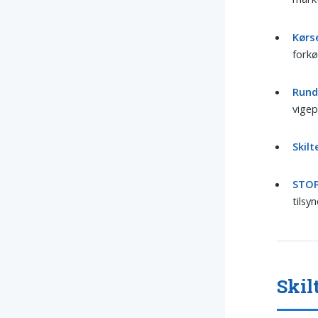
Kørse
forkø
Rund
vigep
Skil
STOP
tilsy
Skil