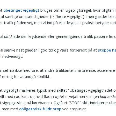
et
ubetinget vigepligt
bruges om en vigepligtsregel, hvor pligten i
 af særlige omstændigheder (fx “højre vigepligt”), men gælder bred
nt trafik på den vej, man vil ind på eller krydse. I praksis betyder det
kal
altid
lade den krydsende eller gennemgående trafik passere førs
al sænke hastigheden i god tid og være forberedt på at
stoppe he
r nødvendigt.
ørsel må ikke medføre, at andre trafikanter må bremse, accelerere e
retning for at undgå konflikt.
t vigepligt markeres typisk med skiltet “Ubetinget vigepligt” (det
kilt med rød kant og hvid flade) og/eller vejafmærkningen
hajtænde
t vigepligtslinje på kørebanen). Også et “STOP”-skilt indebærer ube
gt, men med
obligatorisk fuldt stop
ved stoplinjen.