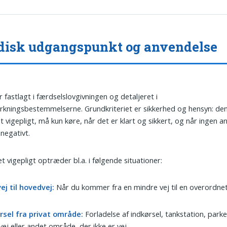
disk udgangspunkt og anvendelse
r fastlagt i færdselslovgivningen og detaljeret i
kningsbestemmelserne. Grundkriteriet er sikkerhed og hensyn: den
t vigepligt, må kun køre, når det er klart og sikkert, og når ingen a
 negativt.
t vigepligt optræder bl.a. i følgende situationer:
ej til hovedvej:
Når du kommer fra en mindre vej til en overordnet
rsel fra privat område:
Forladelse af indkørsel, tankstation, park
ej eller andet område, der ikke er vej.