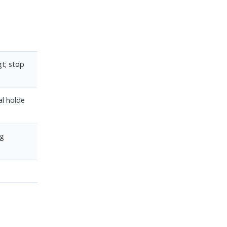
gt; stop
al holde
og