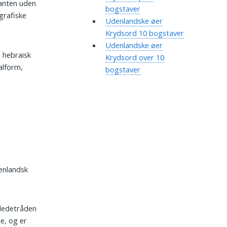
ianten uden
bogstaver
grafiske
Udenlandske øer
Krydsord 10 bogstaver
Udenlandske øer
Krydsord over 10
alform,
bogstaver
enlandsk
d ledetråden
e, og er