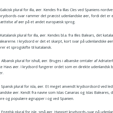
 Galicisk plural for illa, øer. Kendes fra Illas Cíes ved Spaniens nordve
rydsords-svar rammer det præcist udenlandske øer, fordi det er e
ættelse af øer på et andet europæisk sprog.
 Katalansk plural for illa, øer. Kendes bl.a. fra Illes Balears, det kata
alearerne. I krydsord er det et skarpt, kort svar på udenlandske øer
erer et sprogskifte til katalansk.
: Albansk plural for ishull, øer. Bruges i albanske omtaler af Adriate
ke Havs øer. I krydsord fungerer ordet som en direkte udenlandsk 
er.
: Spansk plural for isla, øer. Et meget anvendt krydsordsord ved l
andske øer. Kendt fra navne som Islas Canarias og Islas Baleares, 
ore og populære øgrupper i og ved Spanien.
: Engelsk plural for isle, små øer. Hyppigt krydsords-svar på udenla