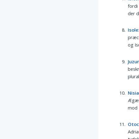
fordi
der d
Isole
præci
og Is
Juzu
beskr
plura
Nisi
Ægæis
mod d
Otoc
Adria