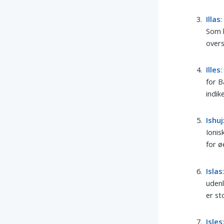
Illas
:
Som k
overs
Illes
:
for B
indik
Ishuj
Ionis
for ø
Islas
udenl
er st
Isles