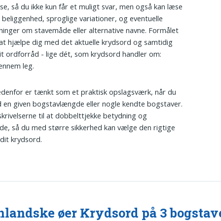
lse, så du ikke kun får et muligt svar, men også kan læse
beliggenhed, sproglige variationer, og eventuelle
nger om stavemåde eller alternative navne. Formålet
at hjælpe dig med det aktuelle krydsord og samtidig
it ordforråd - lige dét, som krydsord handler om:
ennem leg.
edenfor er tænkt som et praktisk opslagsværk, når du
 en given bogstavlængde eller nogle kendte bogstaver.
krivelserne til at dobbelttjekke betydning og
e, så du med større sikkerhed kan vælge den rigtige
 dit krydsord.
landske øer Krydsord på 3 bogstav