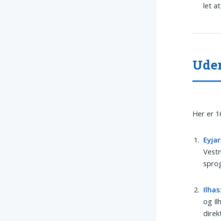
let a
Uden
Her er 1
Eyjar
Vestm
sprog
Ilhas
og Il
direk