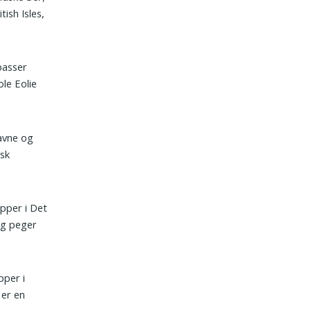
ish Isles,
 passer
ole Eolie
dsk
upper i Det
ig peger
pper i
 er en