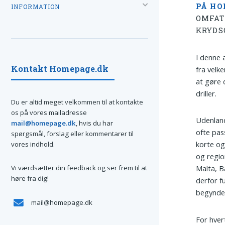
PÅ HO
INFORMATION
OMFAT
KRYDS
I denne a
Kontakt Homepage.dk
fra velk
at gøre 
driller.
Du er altid meget velkommen til at kontakte
os på vores mailadresse
Udenland
mail@homepage.dk
, hvis du har
ofte pas
spørgsmål, forslag eller kommentarer til
korte o
vores indhold.
og regio
Vi værdsætter din feedback og ser frem til at
Malta, B
høre fra dig!
derfor f
begynder
mail@homepage.dk
For hver