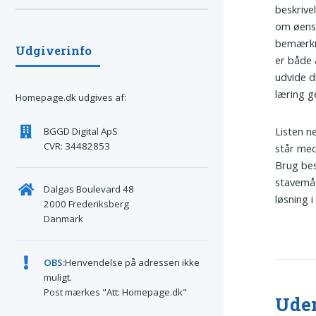
beskrive
om øens 
bemærkni
Udgiverinfo
er både 
udvide d
læring g
Homepage.dk udgives af:
Listen n
BGGD Digital ApS
CVR: 34482853
står med
Brug bes
stavemåd
Dalgas Boulevard 48
løsning i
2000 Frederiksberg
Danmark
OBS:
Henvendelse på adressen ikke
muligt.
Post mærkes "Att: Homepage.dk"
Uden