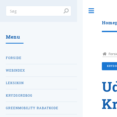
Toggle
Homep
Menu
Forsi
FORSIDE
KRYDS
WEBINDEX
Ud
LEKSIKON
KRYDSORDBOG
K
GREENMOBILITY RABATKODE