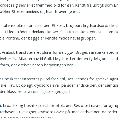
 ordet i sig selv er et fremmed ord for øer. Kendt fra udtryk som Brit
ækker Storbritanniens og Irlands øverige øer.
: Italiensk plural for isola, øer. Et kort, brugbart krydsordsord, der
st til ledetråden udenlandske øer. Ses i italienske stednavne som Is
ole Pontine, der begge er kendte middelhavsøgrupper.
r
: Arabisk translittereret plural for øer, جزر. Bruges i arabiske stednavne og
ivelser fra Atlanterhav til Golf. I krydsord er det en tydelig udenlan
lform, der dækker netop betydningen øer.
a
: Græsk translittereret plural for νησί, øer. Kendes fra græske øgr
ke Hav. Et oplagt krydsords-svar på udenlandske øer, der samtid
en klassiske ø-verden i græsk geografi.
i
: Kroatisk og bosnisk plural for otok, øer. Ses ofte i navne for øgru
terhavet. Et velegnet krydsords-svar på udenlandske øer, da ordet