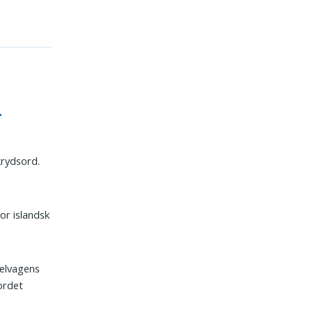
krydsord.
or islandsk
Selvagens
ordet