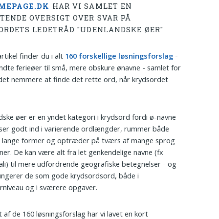
MEPAGE.DK
HAR VI SAMLET EN
TENDE OVERSIGT OVER SVAR PÅ
ORDETS LEDETRÅD "UDENLANDSKE ØER"
rtikel finder du i alt
160 forskellige løsningsforslag
-
endte ferieøer til små, mere obskure ønavne - samlet for
det nemmere at finde det rette ord, når krydsordet
ske øer er en yndet kategori i krydsord fordi ø-navne
ser godt ind i varierende ordlængder, rummer både
g lange former og optræder på tværs af mange sprog
ner. De kan være alt fra let genkendelige navne (fx
ali) til mere udfordrende geografiske betegnelser - og
ungerer de som gode krydsordsord, både i
niveau og i sværere opgaver.
t af de 160 løsningsforslag har vi lavet en kort