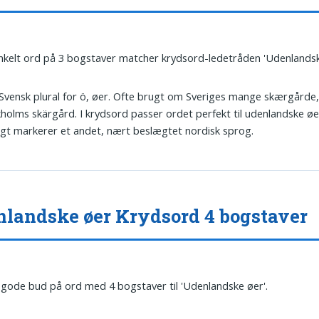
nkelt ord på 3 bogstaver matcher krydsord-ledetråden 'Udenlandsk
 Svensk plural for ö, øer. Ofte brugt om Sveriges mange skærgårde
holms skärgård. I krydsord passer ordet perfekt til udenlandske øe
igt markerer et andet, nært beslægtet nordisk sprog.
landske øer Krydsord 4 bogstaver
 gode bud på ord med 4 bogstaver til 'Udenlandske øer'.