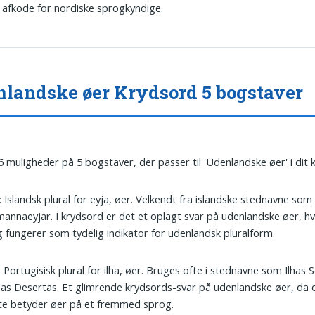
t afkode for nordiske sprogkyndige.
landske øer Krydsord 5 bogstaver
6 muligheder på 5 bogstaver, der passer til 'Udenlandske øer' i dit 
: Islandsk plural for eyja, øer. Velkendt fra islandske stednavne som
annaeyjar. I krydsord er det et oplagt svar på udenlandske øer, hv
 fungerer som tydelig indikator for udenlandsk pluralform.
: Portugisisk plural for ilha, øer. Bruges ofte i stednavne som Ilhas 
has Desertas. Et glimrende krydsords-svar på udenlandske øer, da 
te betyder øer på et fremmed sprog.