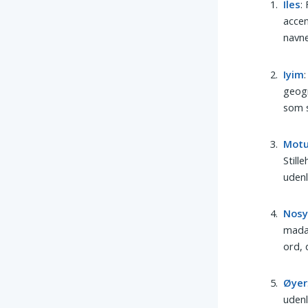
Iles
:
accen
navne
Iyim
:
geogr
som s
Mot
Still
udenl
Nos
madag
ord, 
Øyer
udenl