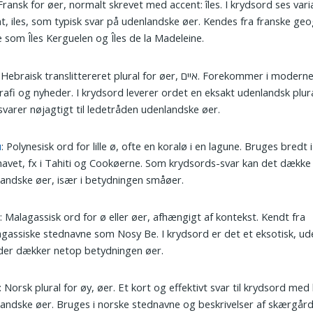
 Fransk for øer, normalt skrevet med accent: îles. I krydsord ses var
t, iles, som typisk svar på udenlandske øer. Kendes fra franske geo
 som Îles Kerguelen og Îles de la Madeleine.
 Hebraisk translittereret plural for øer, איים. Forekommer i moderne hebraisk
afi og nyheder. I krydsord leverer ordet en eksakt udenlandsk plur
varer nøjagtigt til ledetråden udenlandske øer.
u
: Polynesisk ord for lille ø, ofte en koralø i en lagune. Bruges bredt i
ehavet, fx i Tahiti og Cookøerne. Som krydsords-svar kan det dække
andske øer, især i betydningen småøer.
y
: Malagassisk ord for ø eller øer, afhængigt af kontekst. Kendt fra
assiske stednavne som Nosy Be. I krydsord er det et eksotisk, ud
der dækker netop betydningen øer.
: Norsk plural for øy, øer. Et kort og effektivt svar til krydsord me
andske øer. Bruges i norske stednavne og beskrivelser af skærgård