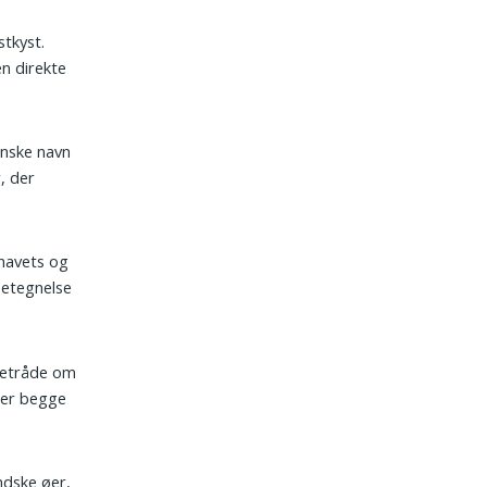
stkyst.
n direkte
lanske navn
, der
rhavets og
betegnelse
edetråde om
der begge
ndske øer,