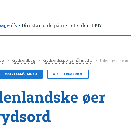
age.dk
- Din startside på nettet siden 1997
de
Krydsordbog
Krydsordsspørgsmål med U
Udenlandske øer
ORDSSPØRGSMÅL MED U
5. FEBRUAR 2026
enlandske øer
rydsord