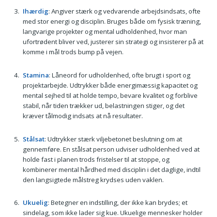
Ihærdig
: Angiver stærk og vedvarende arbejdsindsats, ofte
med stor energi og disciplin. Bruges både om fysisk træning,
langvarige projekter og mental udholdenhed, hvor man
ufortrødent bliver ved, justerer sin strategi og insisterer på at
komme i mål trods bump på vejen.
Stamina
: Låneord for udholdenhed, ofte brugt i sport og
projektarbejde. Udtrykker både energimæssig kapacitet og
mental sejhed til at holde tempo, bevare kvalitet og forblive
stabil, når tiden trækker ud, belastningen stiger, og det
kræver tålmodig indsats at nå resultater.
Stålsat
: Udtrykker stærk viljebetonet beslutning om at
gennemføre. En stålsat person udviser udholdenhed ved at
holde fast i planen trods fristelser til at stoppe, og
kombinerer mental hårdhed med disciplin i det daglige, indtil
den langsigtede målstreg krydses uden vaklen.
Ukuelig
: Betegner en indstilling, der ikke kan brydes; et
sindelag, som ikke lader sig kue. Ukuelige mennesker holder