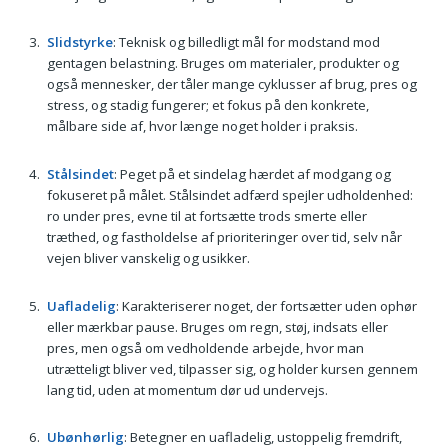
Slidstyrke
: Teknisk og billedligt mål for modstand mod
gentagen belastning. Bruges om materialer, produkter og
også mennesker, der tåler mange cyklusser af brug, pres og
stress, og stadig fungerer; et fokus på den konkrete,
målbare side af, hvor længe noget holder i praksis.
Stålsindet
: Peget på et sindelag hærdet af modgang og
fokuseret på målet. Stålsindet adfærd spejler udholdenhed:
ro under pres, evne til at fortsætte trods smerte eller
træthed, og fastholdelse af prioriteringer over tid, selv når
vejen bliver vanskelig og usikker.
Uafladelig
: Karakteriserer noget, der fortsætter uden ophør
eller mærkbar pause. Bruges om regn, støj, indsats eller
pres, men også om vedholdende arbejde, hvor man
utrætteligt bliver ved, tilpasser sig, og holder kursen gennem
lang tid, uden at momentum dør ud undervejs.
Ubønhørlig
: Betegner en uafladelig, ustoppelig fremdrift,