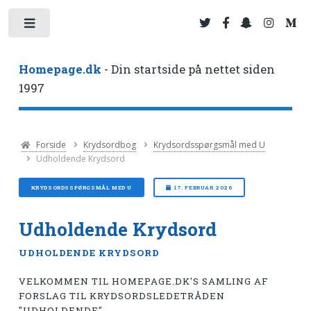
Toggle
Homepage.dk
- Din startside på nettet siden
1997
Forside
Krydsordbog
Krydsordsspørgsmål med U
Udholdende Krydsord
KRYDSORDSSPØRGSMÅL MED U
17. FEBRUAR 2026
Udholdende Krydsord
UDHOLDENDE KRYDSORD
VELKOMMEN TIL HOMEPAGE.DK'S SAMLING AF
FORSLAG TIL KRYDSORDSLEDETRÅDEN
"UDHOLDENDE"