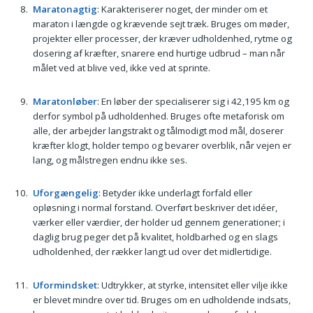
Maratonagtig
: Karakteriserer noget, der minder om et
maraton i længde og krævende sejt træk. Bruges om møder,
projekter eller processer, der kræver udholdenhed, rytme og
dosering af kræfter, snarere end hurtige udbrud – man når
målet ved at blive ved, ikke ved at sprinte.
Maratonløber
: En løber der specialiserer sig i 42,195 km og
derfor symbol på udholdenhed. Bruges ofte metaforisk om
alle, der arbejder langstrakt og tålmodigt mod mål, doserer
kræfter klogt, holder tempo og bevarer overblik, når vejen er
lang, og målstregen endnu ikke ses.
Uforgængelig
: Betyder ikke underlagt forfald eller
opløsning i normal forstand. Overført beskriver det idéer,
værker eller værdier, der holder ud gennem generationer; i
daglig brug peger det på kvalitet, holdbarhed og en slags
udholdenhed, der rækker langt ud over det midlertidige.
Uformindsket
: Udtrykker, at styrke, intensitet eller vilje ikke
er blevet mindre over tid. Bruges om en udholdende indsats,