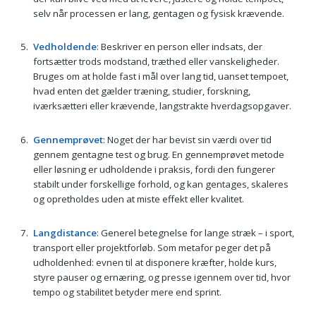
selv når processen er lang, gentagen og fysisk krævende.
Vedholdende
: Beskriver en person eller indsats, der
fortsætter trods modstand, træthed eller vanskeligheder.
Bruges om at holde fast i mål over lang tid, uanset tempoet,
hvad enten det gælder træning, studier, forskning,
iværksætteri eller krævende, langstrakte hverdagsopgaver.
Gennemprøvet
: Noget der har bevist sin værdi over tid
gennem gentagne test og brug. En gennemprøvet metode
eller løsning er udholdende i praksis, fordi den fungerer
stabilt under forskellige forhold, og kan gentages, skaleres
og opretholdes uden at miste effekt eller kvalitet.
Langdistance
: Generel betegnelse for lange stræk – i sport,
transport eller projektforløb. Som metafor peger det på
udholdenhed: evnen til at disponere kræfter, holde kurs,
styre pauser og ernæring, og presse igennem over tid, hvor
tempo og stabilitet betyder mere end sprint.