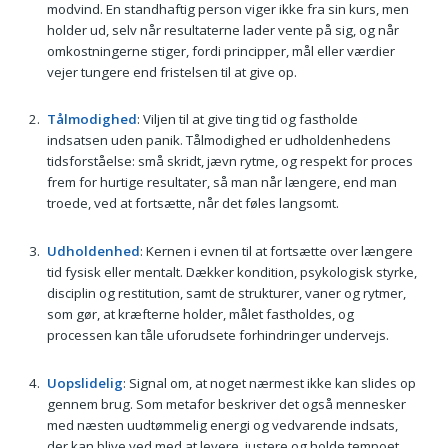
modvind. En standhaftig person viger ikke fra sin kurs, men
holder ud, selv når resultaterne lader vente på sig, og når
omkostningerne stiger, fordi principper, mål eller værdier
vejer tungere end fristelsen til at give op.
Tålmodighed
: Viljen til at give ting tid og fastholde
indsatsen uden panik. Tålmodighed er udholdenhedens
tidsforståelse: små skridt, jævn rytme, og respekt for proces
frem for hurtige resultater, så man når længere, end man
troede, ved at fortsætte, når det føles langsomt.
Udholdenhed
: Kernen i evnen til at fortsætte over længere
tid fysisk eller mentalt. Dækker kondition, psykologisk styrke,
disciplin og restitution, samt de strukturer, vaner og rytmer,
som gør, at kræfterne holder, målet fastholdes, og
processen kan tåle uforudsete forhindringer undervejs.
Uopslidelig
: Signal om, at noget nærmest ikke kan slides op
gennem brug. Som metafor beskriver det også mennesker
med næsten uudtømmelig energi og vedvarende indsats,
der kan blive ved med at levere, justere og holde tempoet,