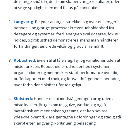
de mange små trin, der i sum skaber varige resultater, uden
at søge spotlight, men med fokus på kontinuitet.
Langvarig
: Betyder at noget strækker sig over en længere
periode. Langvarige processer kræver udholdenhed fra
deltagere og systemer, fordi energien skal doseres, fokus
holdes, og robusthed demonstreres, mens man håndterer
forhindringer, ændrede vilkår og gradvis fremdrift.
Robusthed
: Evnen til at tåle slag, fejl og variationer uden at
miste funktion. Robusthed er udholdenhed i systemer,
organisationer og mennesker: stabil performance over tid,
bufferkapacitet mod chok, og fortsat drift gennem perioder,
hvor forholdene skifter uforudsigeligt.
Slidstærk
: Handler om at modstå gentagen brug uden at
miste kvalitet. Bruges om tøj, gulve, værktøj og også
metaforisk om mennesker og teams, der kan bevare
ydeevne over tid, klare gentagne udfordringer og stadig stå
skarpt efter langvarig, kontinuerlig belastning.