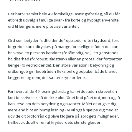
Her har vi samlet hele 49 forskellige løsningsforslag, så du får
et bredt udvalg af mulige svar - fra korte og hyppigt anvendte
ord til længere, mere præcise varianter.
Ord som betyder "udholdende" optræder ofte i krydsord, fordi
begrebet kan udtrykkes på mange forskellige måder: det kan
beskrive en persons karakter (fx tålmodig, sej), en genstands
holdbarhed (fx robust, slidstærk) eller en proces, der fortsætter
længe (fx vedholdende). Den store variation i betydning og
ordlængde gør ledetråden fleksibel og populær både blandt
læggerne og dem, der sætter krydsordene.
For hvert af de 49 løsningsforslag har vi desuden skrevet en
kort beskrivelse, så du ikke blot får et bud på et ord, men også
kan læse om dets betydning og nuancer. Målet er at give dig
mere end blot en hurtig løsning - vi vil også hjælpe dig med at
udvide dit ordforråd og blive klogere på sprogets muligheder,
hvilket trods alt er en af krydsordets største glæder.