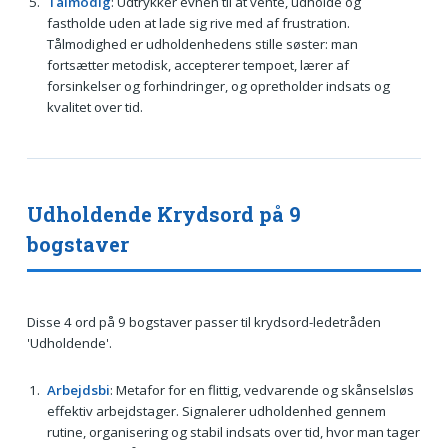
Tålmodig
: Udtrykker evnen til at vente, udholde og
fastholde uden at lade sig rive med af frustration.
Tålmodighed er udholdenhedens stille søster: man
fortsætter metodisk, accepterer tempoet, lærer af
forsinkelser og forhindringer, og opretholder indsats og
kvalitet over tid.
Udholdende Krydsord på 9
bogstaver
Disse 4 ord på 9 bogstaver passer til krydsord-ledetråden
'Udholdende'.
Arbejdsbi
: Metafor for en flittig, vedvarende og skånselsløs
effektiv arbejdstager. Signalerer udholdenhed gennem
rutine, organisering og stabil indsats over tid, hvor man tager