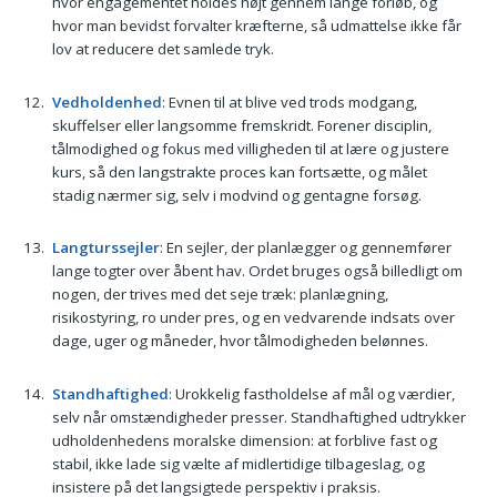
hvor engagementet holdes højt gennem lange forløb, og
hvor man bevidst forvalter kræfterne, så udmattelse ikke får
lov at reducere det samlede tryk.
Vedholdenhed
: Evnen til at blive ved trods modgang,
skuffelser eller langsomme fremskridt. Forener disciplin,
tålmodighed og fokus med villigheden til at lære og justere
kurs, så den langstrakte proces kan fortsætte, og målet
stadig nærmer sig, selv i modvind og gentagne forsøg.
Langturssejler
: En sejler, der planlægger og gennemfører
lange togter over åbent hav. Ordet bruges også billedligt om
nogen, der trives med det seje træk: planlægning,
risikostyring, ro under pres, og en vedvarende indsats over
dage, uger og måneder, hvor tålmodigheden belønnes.
Standhaftighed
: Urokkelig fastholdelse af mål og værdier,
selv når omstændigheder presser. Standhaftighed udtrykker
udholdenhedens moralske dimension: at forblive fast og
stabil, ikke lade sig vælte af midlertidige tilbageslag, og
insistere på det langsigtede perspektiv i praksis.