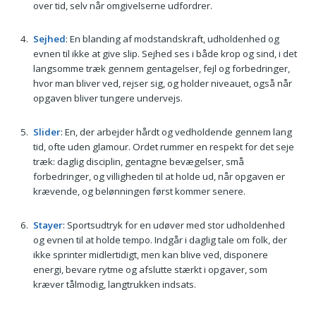
over tid, selv når omgivelserne udfordrer.
Sejhed
: En blanding af modstandskraft, udholdenhed og
evnen til ikke at give slip. Sejhed ses i både krop og sind, i det
langsomme træk gennem gentagelser, fejl og forbedringer,
hvor man bliver ved, rejser sig, og holder niveauet, også når
opgaven bliver tungere undervejs.
Slider
: En, der arbejder hårdt og vedholdende gennem lang
tid, ofte uden glamour. Ordet rummer en respekt for det seje
træk: daglig disciplin, gentagne bevægelser, små
forbedringer, og villigheden til at holde ud, når opgaven er
krævende, og belønningen først kommer senere.
Stayer
: Sportsudtryk for en udøver med stor udholdenhed
og evnen til at holde tempo. Indgår i daglig tale om folk, der
ikke sprinter midlertidigt, men kan blive ved, disponere
energi, bevare rytme og afslutte stærkt i opgaver, som
kræver tålmodig, langtrukken indsats.