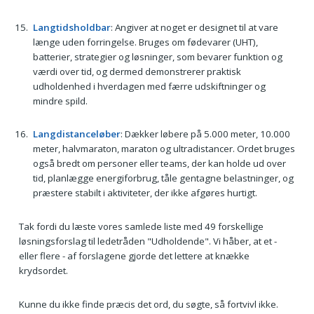
Langtidsholdbar
: Angiver at noget er designet til at vare
længe uden forringelse. Bruges om fødevarer (UHT),
batterier, strategier og løsninger, som bevarer funktion og
værdi over tid, og dermed demonstrerer praktisk
udholdenhed i hverdagen med færre udskiftninger og
mindre spild.
Langdistanceløber
: Dækker løbere på 5.000 meter, 10.000
meter, halvmaraton, maraton og ultradistancer. Ordet bruges
også bredt om personer eller teams, der kan holde ud over
tid, planlægge energiforbrug, tåle gentagne belastninger, og
præstere stabilt i aktiviteter, der ikke afgøres hurtigt.
Tak fordi du læste vores samlede liste med 49 forskellige
løsningsforslag til ledetråden "Udholdende". Vi håber, at et -
eller flere - af forslagene gjorde det lettere at knække
krydsordet.
Kunne du ikke finde præcis det ord, du søgte, så fortvivl ikke.