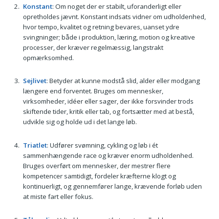
Konstant
: Om noget der er stabilt, uforanderligt eller
opretholdes jævnt. Konstant indsats vidner om udholdenhed,
hvor tempo, kvalitet og retning bevares, uanset ydre
svingninger; både i produktion, læring, motion og kreative
processer, der kræver regelmæssig, langstrakt
opmærksomhed.
Sejlivet
: Betyder at kunne modstå slid, alder eller modgang
længere end forventet. Bruges om mennesker,
virksomheder, idéer eller sager, der ikke forsvinder trods
skiftende tider, kritik eller tab, og fortsætter med at bestå,
udvikle sig og holde ud i det lange løb.
Triatlet
: Udfører svømning, cykling og løb i ét
sammenhængende race og kræver enorm udholdenhed.
Bruges overført om mennesker, der mestrer flere
kompetencer samtidigt, fordeler kræfterne klogt og
kontinuerligt, og gennemfører lange, krævende forløb uden
at miste fart eller fokus.