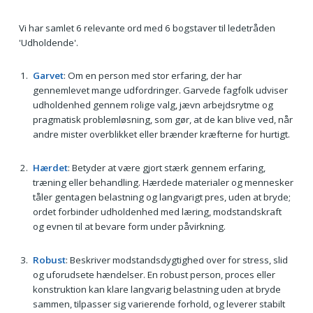
Vi har samlet 6 relevante ord med 6 bogstaver til ledetråden
'Udholdende'.
Garvet
: Om en person med stor erfaring, der har
gennemlevet mange udfordringer. Garvede fagfolk udviser
udholdenhed gennem rolige valg, jævn arbejdsrytme og
pragmatisk problemløsning, som gør, at de kan blive ved, når
andre mister overblikket eller brænder kræfterne for hurtigt.
Hærdet
: Betyder at være gjort stærk gennem erfaring,
træning eller behandling. Hærdede materialer og mennesker
tåler gentagen belastning og langvarigt pres, uden at bryde;
ordet forbinder udholdenhed med læring, modstandskraft
og evnen til at bevare form under påvirkning.
Robust
: Beskriver modstandsdygtighed over for stress, slid
og uforudsete hændelser. En robust person, proces eller
konstruktion kan klare langvarig belastning uden at bryde
sammen, tilpasser sig varierende forhold, og leverer stabilt